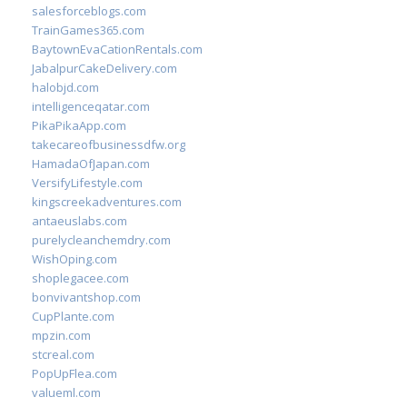
salesforceblogs.com
TrainGames365.com
BaytownEvaCationRentals.com
JabalpurCakeDelivery.com
halobjd.com
intelligenceqatar.com
PikaPikaApp.com
takecareofbusinessdfw.org
HamadaOfJapan.com
VersifyLifestyle.com
kingscreekadventures.com
antaeuslabs.com
purelycleanchemdry.com
WishOping.com
shoplegacee.com
bonvivantshop.com
CupPlante.com
mpzin.com
stcreal.com
PopUpFlea.com
valueml.com