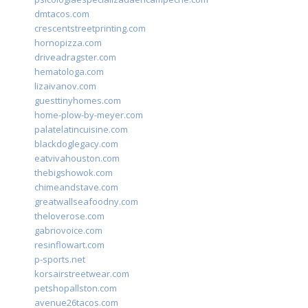
dmtacos.com
crescentstreetprinting.com
hornopizza.com
driveadragster.com
hematologa.com
lizaivanov.com
guesttinyhomes.com
home-plow-by-meyer.com
palatelatincuisine.com
blackdoglegacy.com
eatvivahouston.com
thebigshowok.com
chimeandstave.com
greatwallseafoodny.com
theloverose.com
gabriovoice.com
resinflowart.com
p-sports.net
korsairstreetwear.com
petshopallston.com
avenue26tacos.com