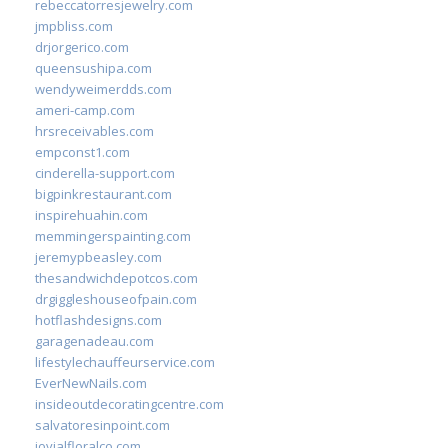
rebeccatorresjewelry.com
jmpbliss.com
drjorgerico.com
queensushipa.com
wendyweimerdds.com
ameri-camp.com
hrsreceivables.com
empconst1.com
cinderella-support.com
bigpinkrestaurant.com
inspirehuahin.com
memmingerspainting.com
jeremypbeasley.com
thesandwichdepotcos.com
drgiggleshouseofpain.com
hotflashdesigns.com
garagenadeau.com
lifestylechauffeurservice.com
EverNewNails.com
insideoutdecoratingcentre.com
salvatoresinpoint.com
jovialfloralco.com