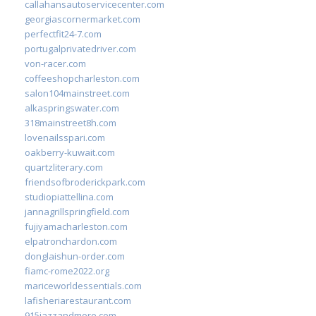
callahansautoservicecenter.com
georgiascornermarket.com
perfectfit24-7.com
portugalprivatedriver.com
von-racer.com
coffeeshopcharleston.com
salon104mainstreet.com
alkaspringswater.com
318mainstreet8h.com
lovenailsspari.com
oakberry-kuwait.com
quartzliterary.com
friendsofbroderickpark.com
studiopiattellina.com
jannagrillspringfield.com
fujiyamacharleston.com
elpatronchardon.com
donglaishun-order.com
fiamc-rome2022.org
mariceworldessentials.com
lafisheriarestaurant.com
915jazzandmore.com