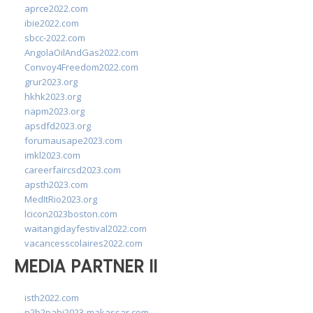
aprce2022.com
ibie2022.com
sbcc-2022.com
AngolaOilAndGas2022.com
Convoy4Freedom2022.com
grur2023.org
hkhk2023.org
napm2023.org
apsdfd2023.org
forumausape2023.com
imkl2023.com
careerfaircsd2023.com
apsth2023.com
MedItRio2023.org
lcicon2023boston.com
waitangidayfestival2022.com
vacancesscolaires2022.com
MEDIA PARTNER II
isth2022.com
p2b2pabi2023-makassar.com