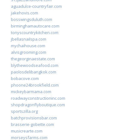
aguadulce-countryfair.com
jakehovis.com
bosswingsduluth.com
birminghamautocare.com
tonyscountrykitchen.com
jbellasnailspa.com
mychaihouse.com
alvisgrooming.com
thegeorginaestate.com
blythewoodseafood.com
paolosdelibangkok.com
bobacove.com
phoone24brookfield.com
mickeybarmama.com
roadwayconstructioninc.com
shopdragonflyboutique.com
sportszilla.org
batchprovisionsbar.com
brasserie-gobette.com
musicrearte.com
morseysfarms.com