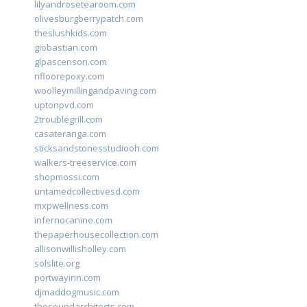
lilyandrosetearoom.com
olivesburgberrypatch.com
theslushkids.com
giobastian.com
glpascensori.com
rifloorepoxy.com
woolleymillingandpaving.com
uptonpvd.com
2troublegrill.com
casateranga.com
sticksandstonesstudiooh.com
walkers-treeservice.com
shopmossi.com
untamedcollectivesd.com
mxpwellness.com
infernocanine.com
thepaperhousecollection.com
allisonwillisholley.com
solslite.org
portwayinn.com
djmaddogmusic.com
thesoundarchitects.com