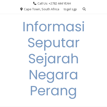
Skip
Call Us: +2782 444 YEAH
to
Cape Town, South Africa
togel sgp
content
Informasi
Seputar
Sejarah
Negara
Perang