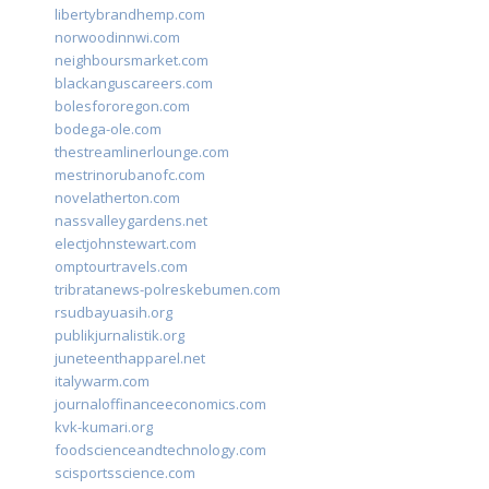
libertybrandhemp.com
norwoodinnwi.com
neighboursmarket.com
blackanguscareers.com
bolesfororegon.com
bodega-ole.com
thestreamlinerlounge.com
mestrinorubanofc.com
novelatherton.com
nassvalleygardens.net
electjohnstewart.com
omptourtravels.com
tribratanews-polreskebumen.com
rsudbayuasih.org
publikjurnalistik.org
juneteenthapparel.net
italywarm.com
journaloffinanceeconomics.com
kvk-kumari.org
foodscienceandtechnology.com
scisportsscience.com