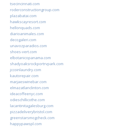
tsecincinnati.com
roderconstructiongroup.com
plazabatai.com
hawkscayresort.com
hellonquads.com
diarioanimales.com
decogaleri.com
unavozparadios.com
shoes-vert.com
elbotanicopanama.com
shadyoaksrockportrvpark.com
jccoinlaundry.com
kautorepair.com
marjaeswinebar.com
elmazatlanclinton.com
ideacoffeenyc.com
odieschillicothe.com
lacantinitagalesburg.com
pizzadeliverybristol.com
greenstarsmogcheck.com
happypawspl.com