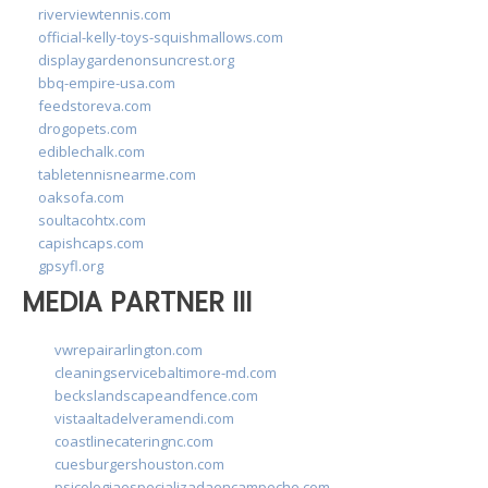
riverviewtennis.com
official-kelly-toys-squishmallows.com
displaygardenonsuncrest.org
bbq-empire-usa.com
feedstoreva.com
drogopets.com
ediblechalk.com
tabletennisnearme.com
oaksofa.com
soultacohtx.com
capishcaps.com
gpsyfl.org
MEDIA PARTNER III
vwrepairarlington.com
cleaningservicebaltimore-md.com
beckslandscapeandfence.com
vistaaltadelveramendi.com
coastlinecateringnc.com
cuesburgershouston.com
psicologiaespecializadaencampeche.com