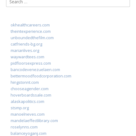
for:
okhealthcareers.com
theintexperience.com
unboundedthefilm.com
catfriends-bg.org
marianlives.org
waywardtees.com
pidfloorsexpress.com
bancodevenezuelaen.com
bettermoodfoodcorporation.com
hingstonnt.com
chooseagender.com
hoverboardssale.com
alaskapolitics.com
stsmp.org
manoelneves.com
mandelaeffectlibrary.com
roselynns.com
balanceyoganj.com