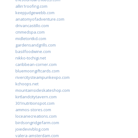
allin1roofing.com
keepjudgewebb.com
anatomyofadventure.com
drivancastillo.com
cmmedspa.com
midletontkd.com
gardensandgrills.com
basilfoodwine.com
nikko-tochigi.net
caribbean-corner.com
bluemoongiftcards.com
rivercitysteampunkexpo.com
kchoops.net
mountainsideskateshop.com
kirtlandcitytavern.com
301nutritionspot.com
ammos-stores.com
loceanecreations.com
birdsongridgefarm.com
joiedevivblog.com
valera-amsterdam.com