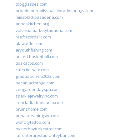
topgglasses.com
broadmoornailsspacoloradosprings.com
missblackpasadena.com
anneskitchen.org
valenciamarketytaqueria.com
reefrecordsllc.com
alawaffle.com
aryouthfishing.com
united-basketball.com
tios-tacos.com
cafecito-satx.com
graduacionviu2023.com
pecanjackstogo.com
zengardendayspa.com
sparklejewelryinc.com
ironcladtattoostudio.com
bruinshome.com
annascleaningsvc.com
wolfcitytattoo.com
oysterbayturkeytrot.com
lafronterarestauranteybar.com