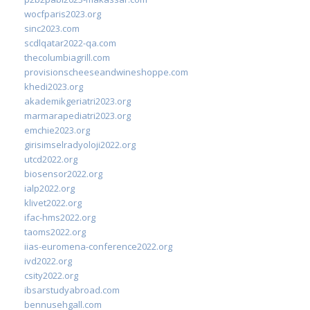
wocfparis2023.org
sinc2023.com
scdlqatar2022-qa.com
thecolumbiagrill.com
provisionscheeseandwineshoppe.com
khedi2023.org
akademikgeriatri2023.org
marmarapediatri2023.org
emchie2023.org
girisimselradyoloji2022.org
utcd2022.org
biosensor2022.org
ialp2022.org
klivet2022.org
ifac-hms2022.org
taoms2022.org
iias-euromena-conference2022.org
ivd2022.org
csity2022.org
ibsarstudyabroad.com
bennusehgall.com