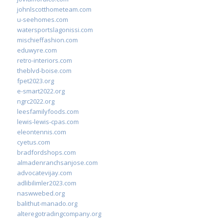
johnlscotthometeam.com
u-seehomes.com
watersportslagonissi.com
mischieffashion.com
eduwyre.com
retro-interiors.com
theblvd-boise.com
fpet2023.org
e-smart2022.org
ngrc2022.org
leesfamilyfoods.com
lewis-lewis-cpas.com
eleontennis.com
cyetus.com
bradfordshops.com
almadenranchsanjose.com
advocatevijay.com
adlibilimler2023.com
naswwebed.org
balithut-manado.org
alteregotradingcompany.org