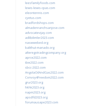
leesfamilyfoods.com
lewis-lewis-cpas.com
eleontennis.com
cyetus.com
bradfordshops.com
almadenranchsanjose.com
advocatevijay.com
adlibilimler2023.com
naswwebed.org
balithut-manado.org
alteregotradingcompany.org
aprce2022.com
ibie2022.com
sbcc-2022.com
AngolaOilAndGas2022.com
Convoy4Freedom2022.com
grur2023.org
hkhk2023.org
napm2023.org
apsdfd2023.org
forumausape2023.com