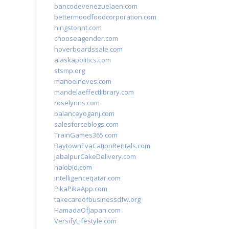
bancodevenezuelaen.com
bettermoodfoodcorporation.com
hingstonnt.com
chooseagender.com
hoverboardssale.com
alaskapolitics.com
stsmp.org
manoelneves.com
mandelaeffectlibrary.com
roselynns.com
balanceyoganj.com
salesforceblogs.com
TrainGames365.com
BaytownEvaCationRentals.com
JabalpurCakeDelivery.com
halobjd.com
intelligenceqatar.com
PikaPikaApp.com
takecareofbusinessdfw.org
HamadaOfJapan.com
VersifyLifestyle.com