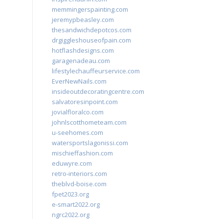
memmingerspainting.com
jeremypbeasley.com
thesandwichdepotcos.com
drgiggleshouseofpain.com
hotflashdesigns.com
garagenadeau.com
lifestylechauffeurservice.com
EverNewNails.com
insideoutdecoratingcentre.com
salvatoresinpoint.com
jovialfloralco.com
johnlscotthometeam.com
u-seehomes.com
watersportslagonissi.com
mischieffashion.com
eduwyre.com
retro-interiors.com
theblvd-boise.com
fpet2023.org
e-smart2022.org
ngrc2022.org