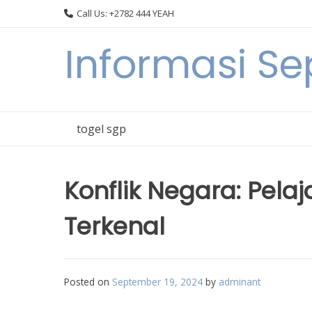
Skip
Call Us: +2782 444 YEAH
to
content
Informasi S
togel sgp
Konflik Negara: Pela
Terkenal
Posted on
September 19, 2024
by
adminant