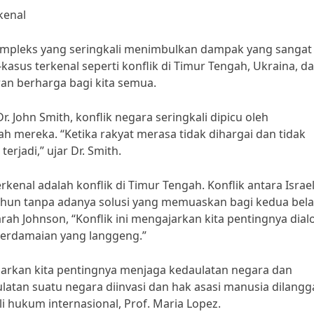
kenal
mpleks yang seringkali menimbulkan dampak yang sangat
kasus terkenal seperti konflik di Timur Tengah, Ukraina, d
an berharga bagi kita semua.
. John Smith, konflik negara seringkali dipicu oleh
 mereka. “Ketika rakyat merasa tidak dihargai dan tidak
erjadi,” ujar Dr. Smith.
rkenal adalah konflik di Timur Tengah. Konflik antara Israe
tahun tanpa adanya solusi yang memuaskan bagi kedua bel
rah Johnson, “Konflik ini mengajarkan kita pentingnya dial
perdamaian yang langgeng.”
gajarkan kita pentingnya menjaga kedaulatan negara dan
atan suatu negara diinvasi dan hak asasi manusia dilangga
hli hukum internasional, Prof. Maria Lopez.