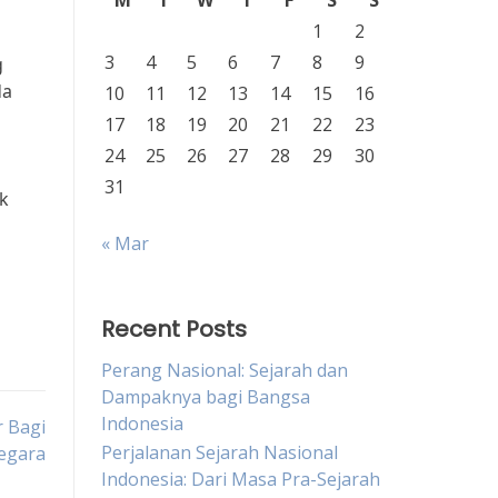
M
T
W
T
F
S
S
1
2
3
4
5
6
7
8
9
g
da
10
11
12
13
14
15
16
17
18
19
20
21
22
23
24
25
26
27
28
29
30
31
ak
« Mar
Recent Posts
Perang Nasional: Sejarah dan
Dampaknya bagi Bangsa
Indonesia
 Bagi
Perjalanan Sejarah Nasional
egara
Indonesia: Dari Masa Pra-Sejarah