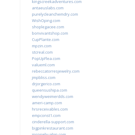
kingscreekadventures.com
antaeuslabs.com
purelycleanchemdry.com
WishOping.com
shoplegacee.com
bonvivantshop.com
CupPlante.com
mpzin.com
stcreal.com
PopUpFlea.com
valueml.com
rebeccatorresjewelry.com
jmpbliss.com
drjorgerico.com
queensushipa.com
wendyweimerdds.com
ameri-camp.com
hrsreceivables.com
empconst1.com
cinderella-support.com
bigpinkrestaurant.com
inspirehuahin.com