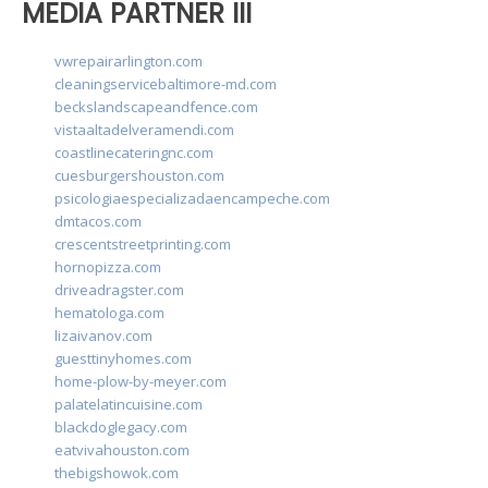
MEDIA PARTNER III
vwrepairarlington.com
cleaningservicebaltimore-md.com
beckslandscapeandfence.com
vistaaltadelveramendi.com
coastlinecateringnc.com
cuesburgershouston.com
psicologiaespecializadaencampeche.com
dmtacos.com
crescentstreetprinting.com
hornopizza.com
driveadragster.com
hematologa.com
lizaivanov.com
guesttinyhomes.com
home-plow-by-meyer.com
palatelatincuisine.com
blackdoglegacy.com
eatvivahouston.com
thebigshowok.com