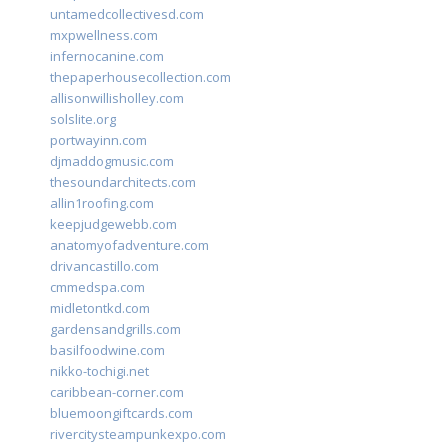
untamedcollectivesd.com
mxpwellness.com
infernocanine.com
thepaperhousecollection.com
allisonwillisholley.com
solslite.org
portwayinn.com
djmaddogmusic.com
thesoundarchitects.com
allin1roofing.com
keepjudgewebb.com
anatomyofadventure.com
drivancastillo.com
cmmedspa.com
midletontkd.com
gardensandgrills.com
basilfoodwine.com
nikko-tochigi.net
caribbean-corner.com
bluemoongiftcards.com
rivercitysteampunkexpo.com