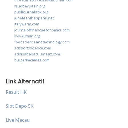
tribratanews-polreskebumen.com
rsudbayuasih.org
publikjurnalistik.org
juneteenthapparel.net
italywarm.com
journaloffinanceeconomics.com
kvk-kumari.org
foodscienceandtechnology.com
scisportsscience.com
addisababacuisineaz.com
burgerimcamas.com
Link Alternatif
Result HK
Slot Depo 5K
Live Macau