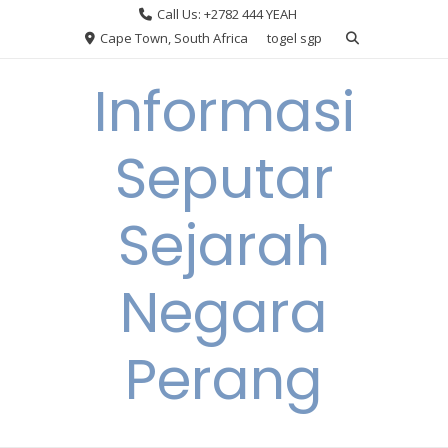
Skip
Call Us: +2782 444 YEAH
to
Cape Town, South Africa
togel sgp
content
Informasi
Seputar
Sejarah
Negara
Perang