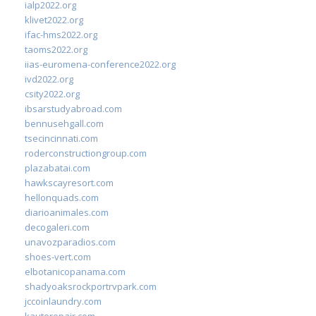
ialp2022.org
klivet2022.org
ifac-hms2022.org
taoms2022.org
iias-euromena-conference2022.org
ivd2022.org
csity2022.org
ibsarstudyabroad.com
bennusehgall.com
tsecincinnati.com
roderconstructiongroup.com
plazabatai.com
hawkscayresort.com
hellonquads.com
diarioanimales.com
decogaleri.com
unavozparadios.com
shoes-vert.com
elbotanicopanama.com
shadyoaksrockportrvpark.com
jccoinlaundry.com
kautorepair.com