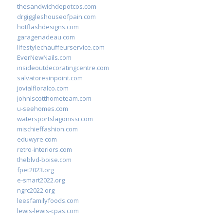
thesandwichdepotcos.com
drgiggleshouseofpain.com
hotflashdesigns.com
garagenadeau.com
lifestylechauffeurservice.com
EverNewNails.com
insideoutdecoratingcentre.com
salvatoresinpoint.com
jovialfloralco.com
johnlscotthometeam.com
u-seehomes.com
watersportslagonissi.com
mischieffashion.com
eduwyre.com
retro-interiors.com
theblvd-boise.com
fpet2023.org
e-smart2022.org
ngrc2022.org
leesfamilyfoods.com
lewis-lewis-cpas.com