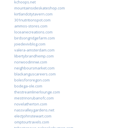
kchoops.net
mountainsideskateshop.com
kirtlandcitytavern.com
301nutritionspot.com
ammos-stores.com
loceanecreations.com
birdsongridgefarm.com
joiedevivblog.com
valera-amsterdam.com
libertybrandhemp.com
norwoodinnwi.com
neighboursmarket.com
blackanguscareers.com
bolesfororegon.com
bodega-ole.com
thestreamlinerlounge.com
mestrinorubanofc.com
novelatherton.com
nassvalleygardens.net
electjohnstewart.com
omptourtravels.com