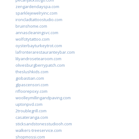
pecanjackstogo.com
zengardendayspa.com
sparklejewelryinc.com
ironcladtattoostudio.com
bruinshome.com
annascleaningsvc.com
wolfcitytattoo.com
oysterbayturkeytrot.com
lafronterarestauranteybar.com
lilyandrosetearoom.com
olivesburgberrypatch.com
theslushkids.com
giobastian.com
glpascensori.com
rifloorepoxy.com
woolleymillingandpaving.com
uptonpvd.com
2troublegrill.com
casateranga.com
sticksandstonesstudiooh.com
walkers-treeservice.com
shopmossi.com