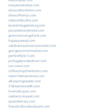
marjaeswinebar.com
elmazatlanclinton.com
ideacoffeenyc.com
odieschillicothe.com
lacantinitagalesburg.com
pizzadeliverybristol.com
greenstarsmogcheck.com
happypawspl.com
callahansautoservicecenter.com
georgiascornermarket.com
perfectfit24-7.com
portugalprivatedriver.com
von-racer.com
coffeeshopcharleston.com
salon104mainstreet.com
alkaspringswater.com
318mainstreet8h.com
lovenailsspari.com
oakberry-kuwait.com
quartzliterary.com
friendsofbroderickpark.com