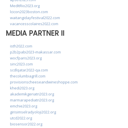
MedItRio2023.org
lcicon2023boston.com
waitangidayfestival2022.com
vacancesscolaires2022.com
MEDIA PARTNER II
isth2022.com
p2b2pabi2023-makassar.com
wocfparis2023.org
sinc2023.com
scdlqatar2022-qa.com
thecolumbiagrill.com
provisionscheeseandwineshoppe.com
khedi2023.org
akademikgeriatri2023.org
marmarapediatri2023.org
emchie2023.org
girisimselradyoloji2022.org
utcd2022.org
biosensor2022.org