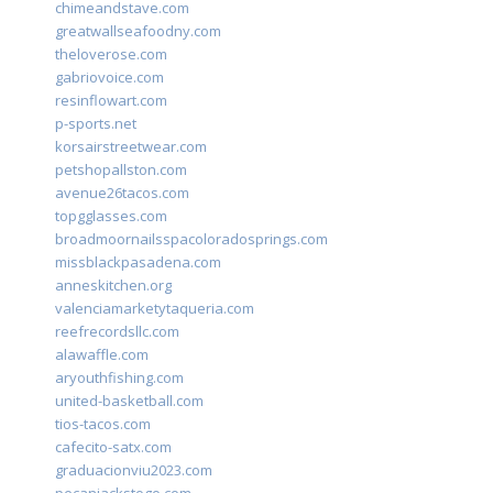
chimeandstave.com
greatwallseafoodny.com
theloverose.com
gabriovoice.com
resinflowart.com
p-sports.net
korsairstreetwear.com
petshopallston.com
avenue26tacos.com
topgglasses.com
broadmoornailsspacoloradosprings.com
missblackpasadena.com
anneskitchen.org
valenciamarketytaqueria.com
reefrecordsllc.com
alawaffle.com
aryouthfishing.com
united-basketball.com
tios-tacos.com
cafecito-satx.com
graduacionviu2023.com