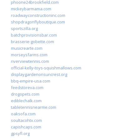
phoone24brookfield.com
mickeybarmama.com
roadwayconstructioninc.com
shopdragonflyboutique.com
sportszilla.org
batchprovisionsbar.com
brasserie-gobette.com
musicrearte.com
morseysfarms.com
riverviewtennis.com
official-kelly-toys-squishmallows.com
displaygardenonsuncrest.org
bbq-empire-usa.com
feedstoreva.com
drogopets.com
ediblechalk.com
tabletennisnearme.com
oaksofa.com
soultacohtx.com
capishcaps.com
gpsyfl.org