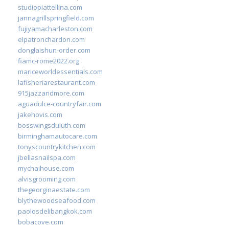
studiopiattellina.com
jannagrillspringfield.com
fujiyamacharleston.com
elpatronchardon.com
donglaishun-order.com
fiamc-rome2022.org
mariceworldessentials.com
lafisheriarestaurant.com
915jazzandmore.com
aguadulce-countryfair.com
jakehovis.com
bosswingsduluth.com
birminghamautocare.com
tonyscountrykitchen.com
jbellasnailspa.com
mychaihouse.com
alvisgrooming.com
thegeorginaestate.com
blythewoodseafood.com
paolosdelibangkok.com
bobacove.com