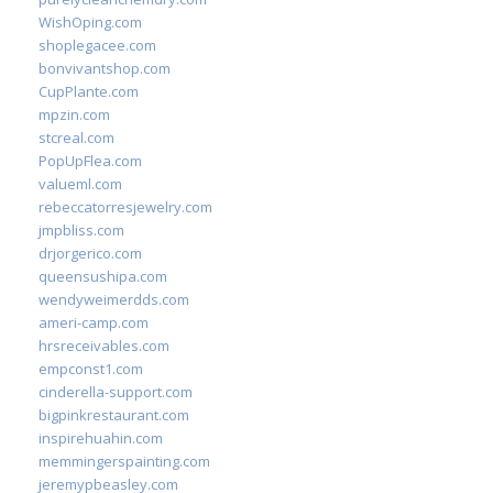
WishOping.com
shoplegacee.com
bonvivantshop.com
CupPlante.com
mpzin.com
stcreal.com
PopUpFlea.com
valueml.com
rebeccatorresjewelry.com
jmpbliss.com
drjorgerico.com
queensushipa.com
wendyweimerdds.com
ameri-camp.com
hrsreceivables.com
empconst1.com
cinderella-support.com
bigpinkrestaurant.com
inspirehuahin.com
memmingerspainting.com
jeremypbeasley.com