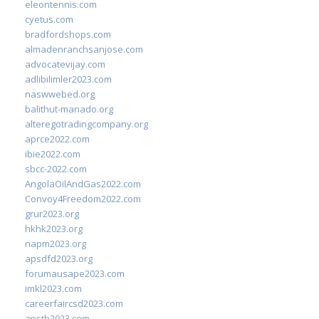
eleontennis.com
cyetus.com
bradfordshops.com
almadenranchsanjose.com
advocatevijay.com
adlibilimler2023.com
naswwebed.org
balithut-manado.org
alteregotradingcompany.org
aprce2022.com
ibie2022.com
sbcc-2022.com
AngolaOilAndGas2022.com
Convoy4Freedom2022.com
grur2023.org
hkhk2023.org
napm2023.org
apsdfd2023.org
forumausape2023.com
imkl2023.com
careerfaircsd2023.com
apsth2023.com