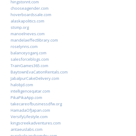
hingstonnt.com
chooseagender.com
hoverboardssale.com
alaskapolitics.com
stsmp.org
manoelneves.com
mandelaeffectlibrary.com
roselynns.com
balanceyoganj.com
salesforceblogs.com
TrainGames365.com
BaytownEvaCationRentals.com
JabalpurCakeDelivery.com
halobjd.com
intelligenceqatar.com
PikaPikaApp.com
takecareofbusinessdfw.org
HamadaOfJapan.com
VersifyLifestyle.com
kingscreekadventures.com
antaeuslabs.com
purelycleanchemdry.com