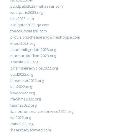
p2b2pabi2023-makassar.com
wocfparis2023.org
sinc2023.com
scdlqatar2022-qa.com
thecolumbiagrill.com
provisionscheeseandwineshoppe.com
khedi2023.org
akademikgeriatri2023.org
marmarapediatri2023.org
emchie2023.org
girisimselradyoloji2022.org
utcd2022.org
biosensor2022.org
ialp2022.org
klivet2022.org
ifac-hms2022.org
taoms2022.org
iias-euromena-conference2022.org
ivd2022.org
csity2022.org
ibsarstudyabroad.com