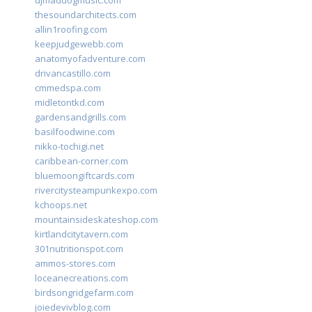
djmaddogmusic.com
thesoundarchitects.com
allin1roofing.com
keepjudgewebb.com
anatomyofadventure.com
drivancastillo.com
cmmedspa.com
midletontkd.com
gardensandgrills.com
basilfoodwine.com
nikko-tochigi.net
caribbean-corner.com
bluemoongiftcards.com
rivercitysteampunkexpo.com
kchoops.net
mountainsideskateshop.com
kirtlandcitytavern.com
301nutritionspot.com
ammos-stores.com
loceanecreations.com
birdsongridgefarm.com
joiedevivblog.com