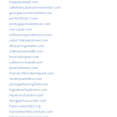
happypawspl.com
callahansautoservicecenter.com
georgiascornermarket.com
perfectfit24-7.com
portugalprivatedriver.com
von-racer.com
coffeeshopcharleston.com
salon104mainstreet.com
alkaspringswater.com
318mainstreet8h.com
lovenailsspari.com
oakberry-kuwait.com
quartzliterary.com
friendsofbroderickpark.com
studiopiattellina.com
jannagrillspringfield.com
fujiyamacharleston.com
elpatronchardon.com
donglaishun-order.com
fiamc-rome2022.org
mariceworldessentials.com
lafisheriarestaurant.com