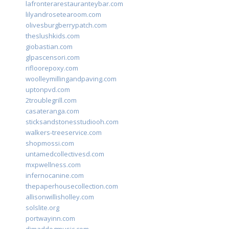
lafronterarestauranteybar.com
lilyandrosetearoom.com
olivesburgberrypatch.com
theslushkids.com
giobastian.com
glpascensori.com
rifloorepoxy.com
woolleymillingandpaving.com
uptonpvd.com
2troublegrill.com
casateranga.com
sticksandstonesstudiooh.com
walkers-treeservice.com
shopmossi.com
untamedcollectivesd.com
mxpwellness.com
infernocanine.com
thepaperhousecollection.com
allisonwillisholley.com
solslite.org
portwayinn.com