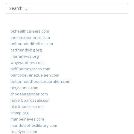
Search
for:
okhealthcareers.com
theintexperience.com
unboundedthefilm.com
catfriends-bg.org
marianlives.org
waywardtees.com
pidfloorsexpress.com
bancodevenezuelaen.com
bettermoodfoodcorporation.com
hingstonnt.com
chooseagender.com
hoverboardssale.com
alaskapolitics.com
stsmp.org
manoelneves.com
mandelaeffectlibrary.com
roselynns.com