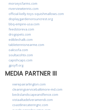
morseysfarms.com
riverviewtennis.com
official-kelly-toys-squishmallows.com
displaygardenonsuncrest.org
bbq-empire-usa.com
feedstoreva.com
drogopets.com
ediblechalk.com
tabletennisnearme.com
oaksofa.com
soultacohtx.com
capishcaps.com
gpsyfl.org
MEDIA PARTNER III
vwrepairarlington.com
cleaningservicebaltimore-md.com
beckslandscapeandfence.com
vistaaltadelveramendi.com
coastlinecateringnc.com