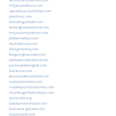
915jazzandmore.com
aguadulce-countryfair.com
jakehovis.com
bosswingsduluth.com
birminghamautocare.com
tonyscountrykitchen.com
jbellasnailspa.com
mychaihouse.com
alvisgrooming.com
thegeorginaestate.com
blythewoodseafood.com
paolosdelibangkok.com
bobacove.com
phoone24brookfield.com
mickeybarmama.com
roadwayconstructioninc.com
shopdragonflyboutique.com
sportszilla.org
batchprovisionsbar.com
brasserie-gobette.com
musicrearte.com