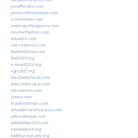
jovialfloralco.com
johnlscotthometeam.com
u-seehomes.com
watersportslagonissi.com
mischieffashion.com
eduwyre.com
retro-interiors.com
theblvd-boise.com
fpet2023.org
e-smart2022.org
ngrc2022.org
leesfamilyfoods.com
lewis-lewis-cpas.com
eleontennis.com
cyetus.com
bradfordshops.com
almadenranchsanjose.com
advocatevijay.com
adlibilimler2023.com
naswwebed.org
balithut-manado.org