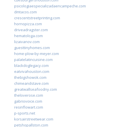
cuesburgershouston.com
psicologiaespecializadaencampeche.com
dmtacos.com
crescentstreetprinting.com
hornopizza.com
driveadragster.com
hematologa.com
lizaivanov.com
guesttinyhomes.com
home-plow-by-meyer.com
palatelatincuisine.com
blackdoglegacy.com
eatvivahouston.com
thebigshowok.com
chimeandstave.com
greatwallseafoodny.com
theloverose.com
gabriovoice.com
resinflowart.com
p-sports.net
korsairstreetwear.com
petshopallston.com