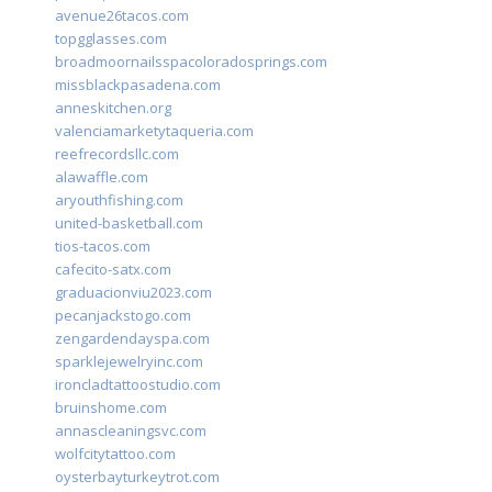
avenue26tacos.com
topgglasses.com
broadmoornailsspacoloradosprings.com
missblackpasadena.com
anneskitchen.org
valenciamarketytaqueria.com
reefrecordsllc.com
alawaffle.com
aryouthfishing.com
united-basketball.com
tios-tacos.com
cafecito-satx.com
graduacionviu2023.com
pecanjackstogo.com
zengardendayspa.com
sparklejewelryinc.com
ironcladtattoostudio.com
bruinshome.com
annascleaningsvc.com
wolfcitytattoo.com
oysterbayturkeytrot.com