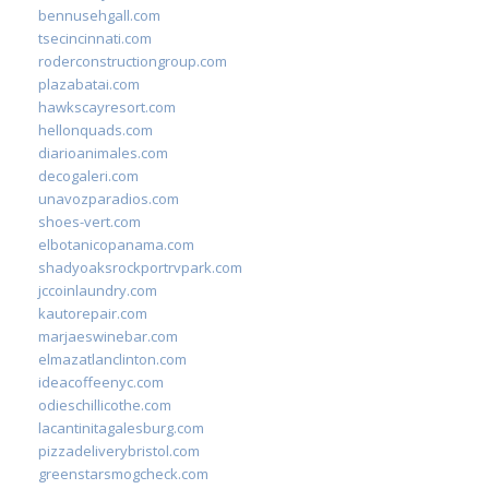
bennusehgall.com
tsecincinnati.com
roderconstructiongroup.com
plazabatai.com
hawkscayresort.com
hellonquads.com
diarioanimales.com
decogaleri.com
unavozparadios.com
shoes-vert.com
elbotanicopanama.com
shadyoaksrockportrvpark.com
jccoinlaundry.com
kautorepair.com
marjaeswinebar.com
elmazatlanclinton.com
ideacoffeenyc.com
odieschillicothe.com
lacantinitagalesburg.com
pizzadeliverybristol.com
greenstarsmogcheck.com