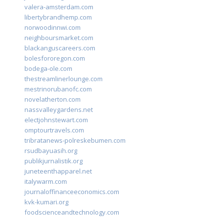
valera-amsterdam.com
libertybrandhemp.com
norwoodinnwi.com
neighboursmarket.com
blackanguscareers.com
bolesfororegon.com
bodega-ole.com
thestreamlinerlounge.com
mestrinorubanofc.com
novelatherton.com
nassvalleygardens.net
electjohnstewart.com
omptourtravels.com
tribratanews-polreskebumen.com
rsudbayuasih.org
publikjurnalistik.org
juneteenthapparel.net
italywarm.com
journaloffinanceeconomics.com
kvk-kumari.org
foodscienceandtechnology.com