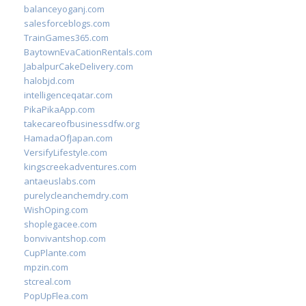
balanceyoganj.com
salesforceblogs.com
TrainGames365.com
BaytownEvaCationRentals.com
JabalpurCakeDelivery.com
halobjd.com
intelligenceqatar.com
PikaPikaApp.com
takecareofbusinessdfw.org
HamadaOfJapan.com
VersifyLifestyle.com
kingscreekadventures.com
antaeuslabs.com
purelycleanchemdry.com
WishOping.com
shoplegacee.com
bonvivantshop.com
CupPlante.com
mpzin.com
stcreal.com
PopUpFlea.com