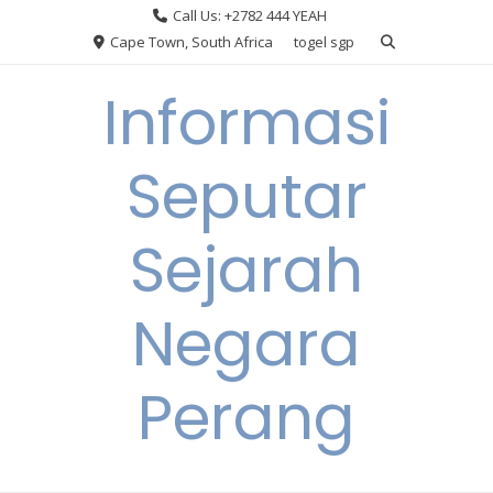
Skip
Call Us: +2782 444 YEAH
to
Cape Town, South Africa
togel sgp
content
Informasi
Seputar
Sejarah
Negara
Perang