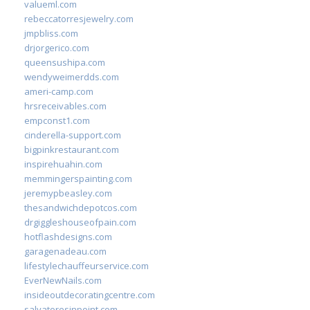
valueml.com
rebeccatorresjewelry.com
jmpbliss.com
drjorgerico.com
queensushipa.com
wendyweimerdds.com
ameri-camp.com
hrsreceivables.com
empconst1.com
cinderella-support.com
bigpinkrestaurant.com
inspirehuahin.com
memmingerspainting.com
jeremypbeasley.com
thesandwichdepotcos.com
drgiggleshouseofpain.com
hotflashdesigns.com
garagenadeau.com
lifestylechauffeurservice.com
EverNewNails.com
insideoutdecoratingcentre.com
salvatoresinpoint.com