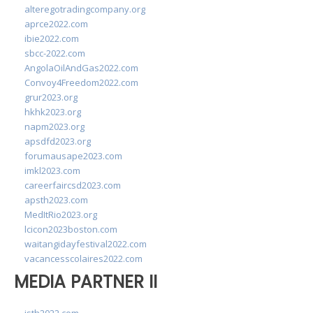
alteregotradingcompany.org
aprce2022.com
ibie2022.com
sbcc-2022.com
AngolaOilAndGas2022.com
Convoy4Freedom2022.com
grur2023.org
hkhk2023.org
napm2023.org
apsdfd2023.org
forumausape2023.com
imkl2023.com
careerfaircsd2023.com
apsth2023.com
MedItRio2023.org
lcicon2023boston.com
waitangidayfestival2022.com
vacancesscolaires2022.com
MEDIA PARTNER II
isth2022.com