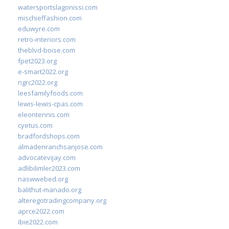
watersportslagonissi.com
mischieffashion.com
eduwyre.com
retro-interiors.com
theblvd-boise.com
fpet2023.org
e-smart2022.org
ngrc2022.org
leesfamilyfoods.com
lewis-lewis-cpas.com
eleontennis.com
cyetus.com
bradfordshops.com
almadenranchsanjose.com
advocatevijay.com
adlibilimler2023.com
naswwebed.org
balithut-manado.org
alteregotradingcompany.org
aprce2022.com
ibie2022.com