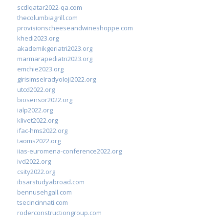
scdlqatar2022-qa.com
thecolumbiagrill.com
provisionscheeseandwineshoppe.com
khedi2023.org
akademikgeriatri2023.org
marmarapediatri2023.org
emchie2023.org
girisimselradyoloji2022.org
utcd2022.org
biosensor2022.org
ialp2022.org
klivet2022.org
ifac-hms2022.org
taoms2022.org
iias-euromena-conference2022.org
ivd2022.org
csity2022.org
ibsarstudyabroad.com
bennusehgall.com
tsecincinnati.com
roderconstructiongroup.com