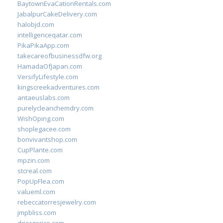
BaytownEvaCationRentals.com
JabalpurCakeDelivery.com
halobjd.com
intelligenceqatar.com
PikaPikaApp.com
takecareofbusinessdfw.org
HamadaOfJapan.com
VersifyLifestyle.com
kingscreekadventures.com
antaeuslabs.com
purelycleanchemdry.com
WishOping.com
shoplegacee.com
bonvivantshop.com
CupPlante.com
mpzin.com
stcreal.com
PopUpFlea.com
valueml.com
rebeccatorresjewelry.com
jmpbliss.com