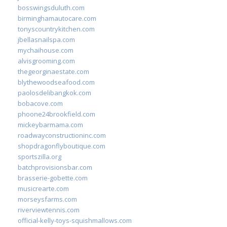
bosswingsduluth.com
birminghamautocare.com
tonyscountrykitchen.com
jbellasnailspa.com
mychaihouse.com
alvisgrooming.com
thegeorginaestate.com
blythewoodseafood.com
paolosdelibangkok.com
bobacove.com
phoone24brookfield.com
mickeybarmama.com
roadwayconstructioninc.com
shopdragonflyboutique.com
sportszilla.org
batchprovisionsbar.com
brasserie-gobette.com
musicrearte.com
morseysfarms.com
riverviewtennis.com
official-kelly-toys-squishmallows.com