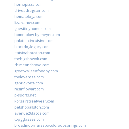
hornopizza.com
driveadragster.com
hematologa.com
lizaivanov.com
guesttinyhomes.com
home-plow-by-meyer.com
palatelatincuisine.com
blackdoglegacy.com
eatvivahouston.com
thebigshowok.com
chimeandstave.com
greatwallseafoodny.com
theloverose.com
gabriovoice.com
resinflowart.com
p-sports.net
korsairstreetwear.com
petshopallston.com
avenue26tacos.com
topgglasses.com
broadmoornailsspacoloradosprings.com