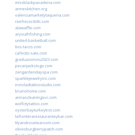
missblackpasadena.com
anneskitchen.org
valenciamarketytaqueria.com
reefrecordsllc.com
alawaffle.com
aryouthfishing.com
united-basketball.com
tios-tacos.com
cafecito-satx.com
graduacionviu2023.com
pecanjackstogo.com
zengardendayspa.com
sparklejewelryinc.com
ironcladtattoostudio.com
bruinshome.com
annascleaningsvc.com
wolfcitytattoo.com
oysterbayturkeytrot.com
lafronterarestauranteybar.com
lilyandrosetearoom.com
olivesburgberrypatch.com