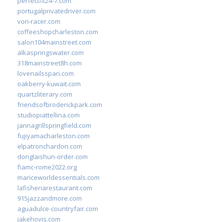
perfectfit24-7.com
portugalprivatedriver.com
von-racer.com
coffeeshopcharleston.com
salon104mainstreet.com
alkaspringswater.com
318mainstreet8h.com
lovenailsspari.com
oakberry-kuwait.com
quartzliterary.com
friendsofbroderickpark.com
studiopiattellina.com
jannagrillspringfield.com
fujiyamacharleston.com
elpatronchardon.com
donglaishun-order.com
fiamc-rome2022.org
mariceworldessentials.com
lafisheriarestaurant.com
915jazzandmore.com
aguadulce-countryfair.com
jakehovis.com