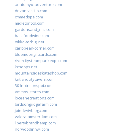
anatomyofadventure.com
drivancastillo.com
cmmedspa.com
midletontkd.com
gardensandgrills.com
basilfoodwine.com
nikko-tochigi.net
caribbean-corner.com
bluemoongiftcards.com
rivercitysteampunkexpo.com
kchoops.net
mountainsideskateshop.com
kirtlandcitytavern.com
301nutritionspot.com
ammos-stores.com
loceanecreations.com
birdsongridgefarm.com
joiedevivblog.com
valera-amsterdam.com
libertybrandhemp.com
norwoodinnwi.com