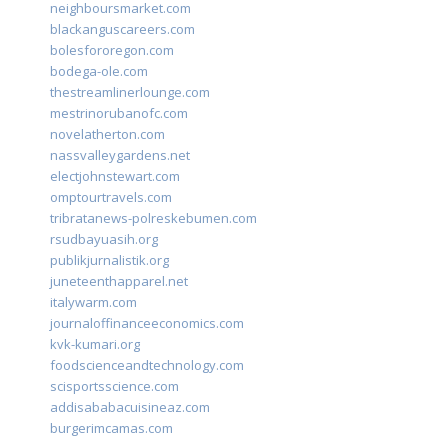
neighboursmarket.com
blackanguscareers.com
bolesfororegon.com
bodega-ole.com
thestreamlinerlounge.com
mestrinorubanofc.com
novelatherton.com
nassvalleygardens.net
electjohnstewart.com
omptourtravels.com
tribratanews-polreskebumen.com
rsudbayuasih.org
publikjurnalistik.org
juneteenthapparel.net
italywarm.com
journaloffinanceeconomics.com
kvk-kumari.org
foodscienceandtechnology.com
scisportsscience.com
addisababacuisineaz.com
burgerimcamas.com