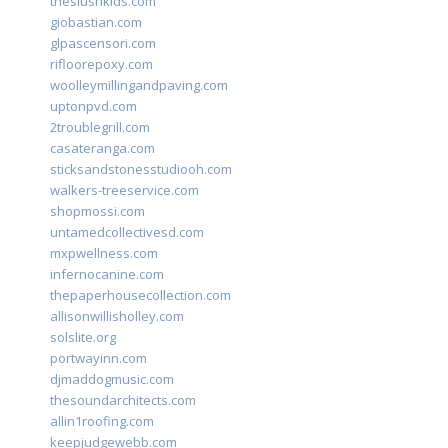
theslushkids.com
giobastian.com
glpascensori.com
rifloorepoxy.com
woolleymillingandpaving.com
uptonpvd.com
2troublegrill.com
casateranga.com
sticksandstonesstudiooh.com
walkers-treeservice.com
shopmossi.com
untamedcollectivesd.com
mxpwellness.com
infernocanine.com
thepaperhousecollection.com
allisonwillisholley.com
solslite.org
portwayinn.com
djmaddogmusic.com
thesoundarchitects.com
allin1roofing.com
keepjudgewebb.com