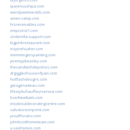
drjorgerico.com
queensushipa.com
wendyweimerdds.com
ameri-camp.com
hrsreceivables.com
empconst1.com
cinderella-support.com
bigpinkrestaurant.com
inspirehuahin.com
memmingerspainting.com
jeremypbeasley.com
thesandwichdepotcos.com
drgiggleshouseofpain.com
hotflashdesigns.com
garagenadeau.com
lifestylechauffeurservice.com
EverNewNails.com
insideoutdecoratingcentre.com
salvatoresinpoint.com
jovialfloralco.com
johnlscotthometeam.com
u-seehomes.com