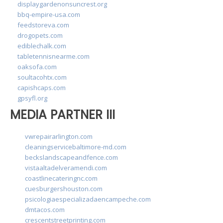
displaygardenonsuncrest.org
bbq-empire-usa.com
feedstoreva.com
drogopets.com
ediblechalk.com
tabletennisnearme.com
oaksofa.com
soultacohtx.com
capishcaps.com
gpsyfl.org
MEDIA PARTNER III
vwrepairarlington.com
cleaningservicebaltimore-md.com
beckslandscapeandfence.com
vistaaltadelveramendi.com
coastlinecateringnc.com
cuesburgershouston.com
psicologiaespecializadaencampeche.com
dmtacos.com
crescentstreetprinting.com