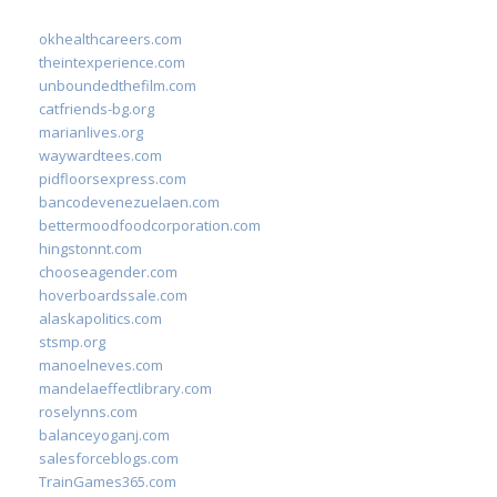
okhealthcareers.com
theintexperience.com
unboundedthefilm.com
catfriends-bg.org
marianlives.org
waywardtees.com
pidfloorsexpress.com
bancodevenezuelaen.com
bettermoodfoodcorporation.com
hingstonnt.com
chooseagender.com
hoverboardssale.com
alaskapolitics.com
stsmp.org
manoelneves.com
mandelaeffectlibrary.com
roselynns.com
balanceyoganj.com
salesforceblogs.com
TrainGames365.com