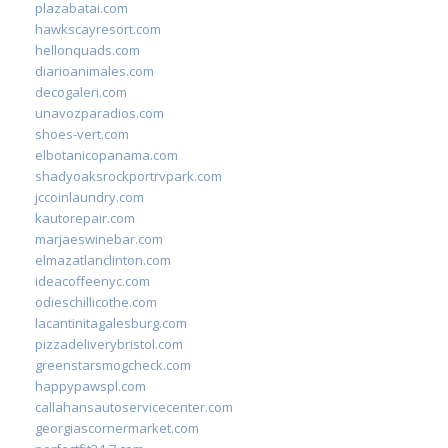
plazabatai.com
hawkscayresort.com
hellonquads.com
diarioanimales.com
decogaleri.com
unavozparadios.com
shoes-vert.com
elbotanicopanama.com
shadyoaksrockportrvpark.com
jccoinlaundry.com
kautorepair.com
marjaeswinebar.com
elmazatlanclinton.com
ideacoffeenyc.com
odieschillicothe.com
lacantinitagalesburg.com
pizzadeliverybristol.com
greenstarsmogcheck.com
happypawspl.com
callahansautoservicecenter.com
georgiascornermarket.com