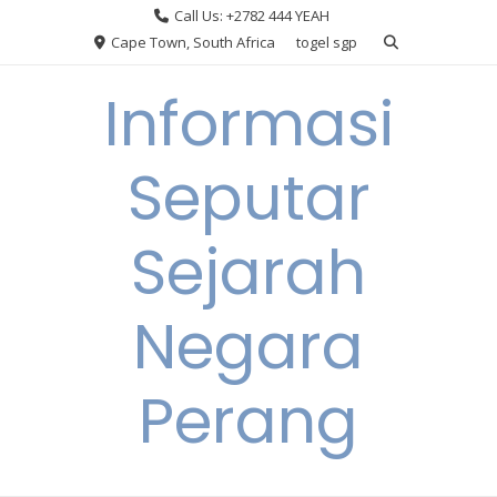
Skip
Call Us: +2782 444 YEAH
to
Cape Town, South Africa
togel sgp
content
Informasi
Seputar
Sejarah
Negara
Perang