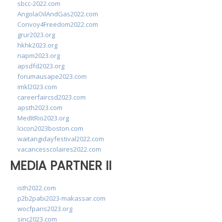
sbcc-2022.com
AngolaOilAndGas2022.com
Convoy4Freedom2022.com
grur2023.org
hkhk2023.org
napm2023.org
apsdfd2023.org
forumausape2023.com
imkl2023.com
careerfaircsd2023.com
apsth2023.com
MedItRio2023.org
lcicon2023boston.com
waitangidayfestival2022.com
vacancesscolaires2022.com
MEDIA PARTNER II
isth2022.com
p2b2pabi2023-makassar.com
wocfparis2023.org
sinc2023.com