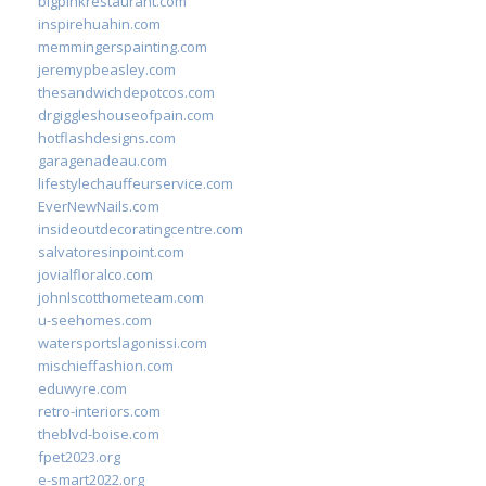
bigpinkrestaurant.com
inspirehuahin.com
memmingerspainting.com
jeremypbeasley.com
thesandwichdepotcos.com
drgiggleshouseofpain.com
hotflashdesigns.com
garagenadeau.com
lifestylechauffeurservice.com
EverNewNails.com
insideoutdecoratingcentre.com
salvatoresinpoint.com
jovialfloralco.com
johnlscotthometeam.com
u-seehomes.com
watersportslagonissi.com
mischieffashion.com
eduwyre.com
retro-interiors.com
theblvd-boise.com
fpet2023.org
e-smart2022.org