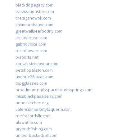
blackdoglegacy.com
eatvivahouston.com
thebigshowok.com
chimeandstave.com
greatwallseafoodny.com
theloverose.com
gabriovoice.com
resinflowart.com
p-sports.net
korsairstreetwear.com
petshopallston.com
avenue26tacos.com
topgglasses.com
broadmoornailsspacoloradosprings.com
missblackpasadena.com
anneskitchen.org
valenciamarketytaqueria.com
reefrecordsllc.com
alawaffle.com
aryouthfishing.com
united-basketball.com