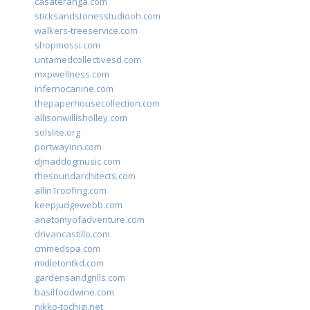
casateranga.com
sticksandstonesstudiooh.com
walkers-treeservice.com
shopmossi.com
untamedcollectivesd.com
mxpwellness.com
infernocanine.com
thepaperhousecollection.com
allisonwillisholley.com
solslite.org
portwayinn.com
djmaddogmusic.com
thesoundarchitects.com
allin1roofing.com
keepjudgewebb.com
anatomyofadventure.com
drivancastillo.com
cmmedspa.com
midletontkd.com
gardensandgrills.com
basilfoodwine.com
nikko-tochigi.net