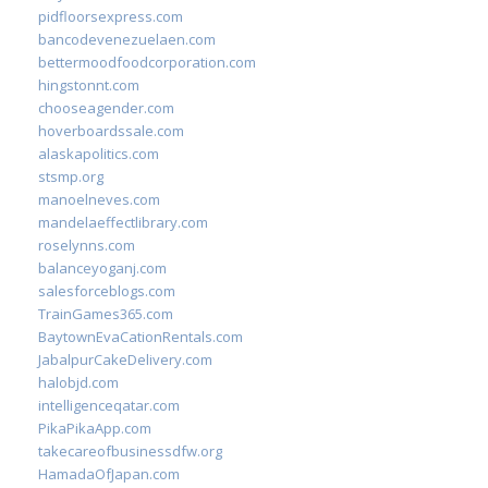
pidfloorsexpress.com
bancodevenezuelaen.com
bettermoodfoodcorporation.com
hingstonnt.com
chooseagender.com
hoverboardssale.com
alaskapolitics.com
stsmp.org
manoelneves.com
mandelaeffectlibrary.com
roselynns.com
balanceyoganj.com
salesforceblogs.com
TrainGames365.com
BaytownEvaCationRentals.com
JabalpurCakeDelivery.com
halobjd.com
intelligenceqatar.com
PikaPikaApp.com
takecareofbusinessdfw.org
HamadaOfJapan.com