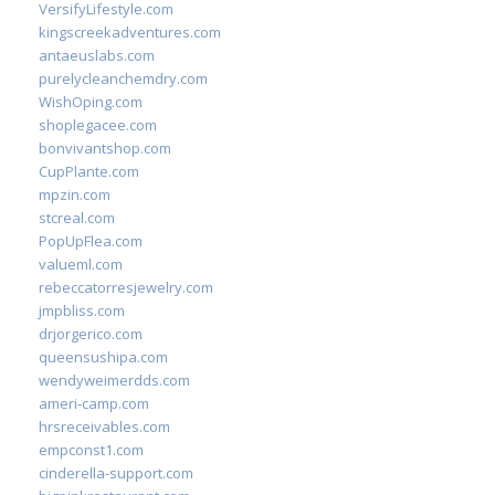
VersifyLifestyle.com
kingscreekadventures.com
antaeuslabs.com
purelycleanchemdry.com
WishOping.com
shoplegacee.com
bonvivantshop.com
CupPlante.com
mpzin.com
stcreal.com
PopUpFlea.com
valueml.com
rebeccatorresjewelry.com
jmpbliss.com
drjorgerico.com
queensushipa.com
wendyweimerdds.com
ameri-camp.com
hrsreceivables.com
empconst1.com
cinderella-support.com