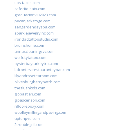
tios-tacos.com
cafecito-satx.com
graduacionviu2023.com
pecanjackstogo.com
zengardendayspa.com
sparklejewelryinc.com
ironcladtattoostudio.com
bruinshome.com
annascleaningsvc.com
wolfcitytattoo.com
oysterbayturkeytrot.com
lafronterarestauranteybar.com
lilyandrosetearoom.com
olivesburgberrypatch.com
theslushkids.com
giobastian.com
glpascensori.com
rifloorepoxy.com
woolleymillingandpaving.com
uptonpvd.com
2troublegrill.com