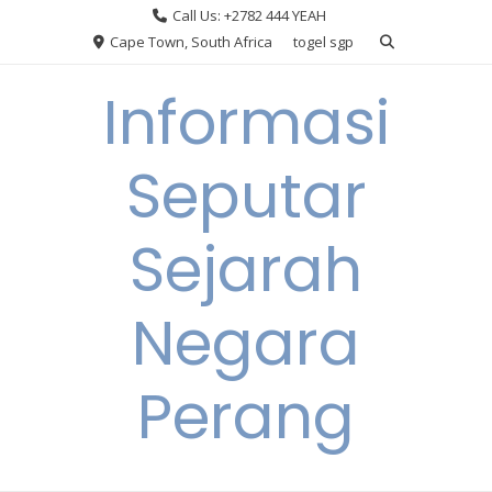
Skip
Call Us: +2782 444 YEAH
to
Cape Town, South Africa
togel sgp
content
Informasi
Seputar
Sejarah
Negara
Perang