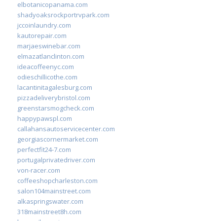
elbotanicopanama.com
shadyoaksrockportrvpark.com
jccoinlaundry.com
kautorepair.com
marjaeswinebar.com
elmazatlanclinton.com
ideacoffeenyc.com
odieschillicothe.com
lacantinitagalesburg.com
pizzadeliverybristol.com
greenstarsmogcheck.com
happypawspl.com
callahansautoservicecenter.com
georgiascornermarket.com
perfectfit24-7.com
portugalprivatedriver.com
von-racer.com
coffeeshopcharleston.com
salon104mainstreet.com
alkaspringswater.com
318mainstreet8h.com