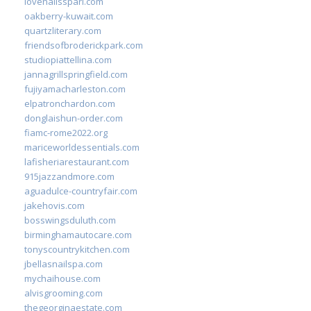
lovenailsspari.com
oakberry-kuwait.com
quartzliterary.com
friendsofbroderickpark.com
studiopiattellina.com
jannagrillspringfield.com
fujiyamacharleston.com
elpatronchardon.com
donglaishun-order.com
fiamc-rome2022.org
mariceworldessentials.com
lafisheriarestaurant.com
915jazzandmore.com
aguadulce-countryfair.com
jakehovis.com
bosswingsduluth.com
birminghamautocare.com
tonyscountrykitchen.com
jbellasnailspa.com
mychaihouse.com
alvisgrooming.com
thegeorginaestate.com