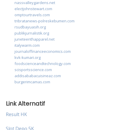
nassvalleygardens.net
electjohnstewart.com
omptourtravels.com
tribratanews-polreskebumen.com
rsudbayuasih.org
publikjurnalistik.org
juneteenthapparel.net
italywarm.com
journaloffinanceeconomics.com
kvk-kumari.org
foodscienceandtechnology.com
scisportsscience.com
addisababacuisineaz.com
burgerimcamas.com
Link Alternatif
Result HK
Slot Depo 5K