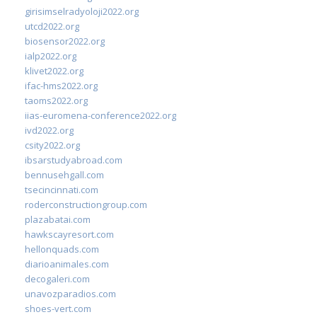
girisimselradyoloji2022.org
utcd2022.org
biosensor2022.org
ialp2022.org
klivet2022.org
ifac-hms2022.org
taoms2022.org
iias-euromena-conference2022.org
ivd2022.org
csity2022.org
ibsarstudyabroad.com
bennusehgall.com
tsecincinnati.com
roderconstructiongroup.com
plazabatai.com
hawkscayresort.com
hellonquads.com
diarioanimales.com
decogaleri.com
unavozparadios.com
shoes-vert.com