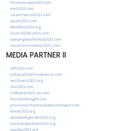
forumausape2023.com
imkl2023.com
careerfaircsd2023.com
apsth2023.com
MedItRio2023.org
lcicon2023boston.com
waitangidayfestival2022.com
vacancesscolaires2022.com
MEDIA PARTNER II
isth2022.com
p2b2pabi2023-makassar.com
wocfparis2023.org
sinc2023.com
scdlqatar2022-qa.com
thecolumbiagrill.com
provisionscheeseandwineshoppe.com
khedi2023.org
akademikgeriatri2023.org
marmarapediatri2023.org
emchie2023.org