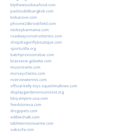
blythewoodseafood.com
paolosdelibangkok.com
bobacove.com
phoone24brookfield.com
mickeybarmama.com
roadwayconstructioninc.com
shopdragonflyboutique.com
sportszilla.org
batchprovisionsbar.com
brasserie-gobette.com
musicrearte.com
morseysfarms.com
riverviewtennis.com
official-kelly-toys-squishmallows.com
displaygardenonsuncrest.org
bbq-empire-usa.com
feedstoreva.com
drogopets.com
ediblechalk.com
tabletennisnearme.com
oaksofa.com