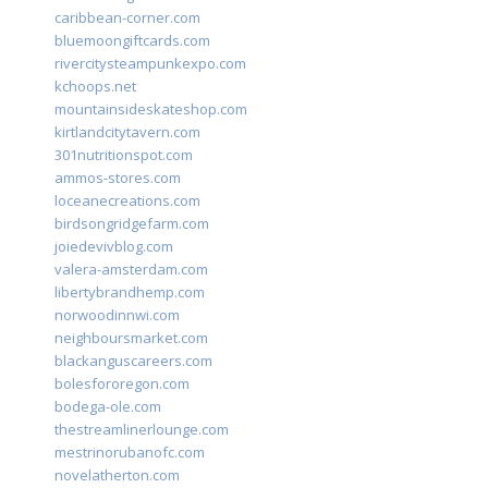
caribbean-corner.com
bluemoongiftcards.com
rivercitysteampunkexpo.com
kchoops.net
mountainsideskateshop.com
kirtlandcitytavern.com
301nutritionspot.com
ammos-stores.com
loceanecreations.com
birdsongridgefarm.com
joiedevivblog.com
valera-amsterdam.com
libertybrandhemp.com
norwoodinnwi.com
neighboursmarket.com
blackanguscareers.com
bolesfororegon.com
bodega-ole.com
thestreamlinerlounge.com
mestrinorubanofc.com
novelatherton.com