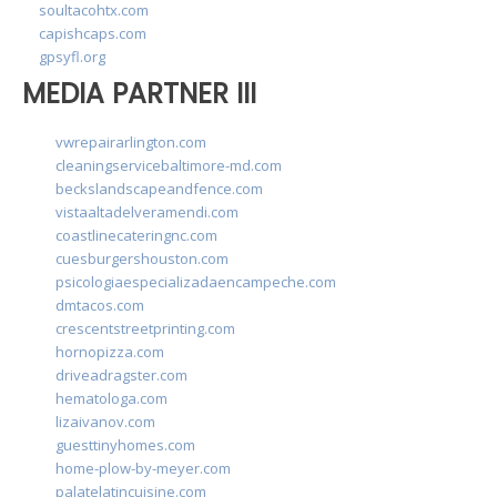
soultacohtx.com
capishcaps.com
gpsyfl.org
MEDIA PARTNER III
vwrepairarlington.com
cleaningservicebaltimore-md.com
beckslandscapeandfence.com
vistaaltadelveramendi.com
coastlinecateringnc.com
cuesburgershouston.com
psicologiaespecializadaencampeche.com
dmtacos.com
crescentstreetprinting.com
hornopizza.com
driveadragster.com
hematologa.com
lizaivanov.com
guesttinyhomes.com
home-plow-by-meyer.com
palatelatincuisine.com