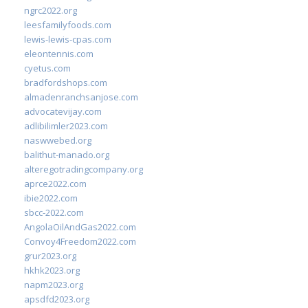
ngrc2022.org
leesfamilyfoods.com
lewis-lewis-cpas.com
eleontennis.com
cyetus.com
bradfordshops.com
almadenranchsanjose.com
advocatevijay.com
adlibilimler2023.com
naswwebed.org
balithut-manado.org
alteregotradingcompany.org
aprce2022.com
ibie2022.com
sbcc-2022.com
AngolaOilAndGas2022.com
Convoy4Freedom2022.com
grur2023.org
hkhk2023.org
napm2023.org
apsdfd2023.org