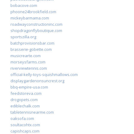
bobacove.com
phoone24brookfield.com
mickeybarmama.com
roadwayconstructioninc.com
shopdragonflyboutique.com
sportszilla.org
batchprovisionsbar.com
brasserie-gobette.com
musicrearte.com
morseysfarms.com
riverviewtennis.com
official-kelly-toys-squishmallows.com
displaygardenonsuncrest.org
bbq-empire-usa.com
feedstoreva.com
drogopets.com
ediblechalk.com
tabletennisnearme.com
oaksofa.com
soultacohtx.com
capishcaps.com