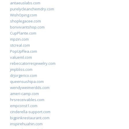
antaeuslabs.com
purelycleanchemdry.com
WishOping.com
shoplegacee.com
bonvivantshop.com
CupPlante.com
mpzin.com
stcreal.com
PopUpFlea.com
valueml.com
rebeccatorresjewelry.com
jmpbliss.com
drjorgerico.com
queensushipa.com
wendyweimerdds.com
ameri-camp.com
hrsreceivables.com
empconst1.com
cinderella-support.com
bigpinkrestaurant.com
inspirehuahin.com