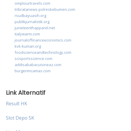
omptourtravels.com
tribratanews-polreskebumen.com
rsudbayuasih.org
publikjurnalistik.org
juneteenthapparel.net
italywarm.com
journaloffinanceeconomics.com
kvk-kumari.org
foodscienceandtechnology.com
scisportsscience.com
addisababacuisineaz.com
burgerimcamas.com
Link Alternatif
Result HK
Slot Depo 5K