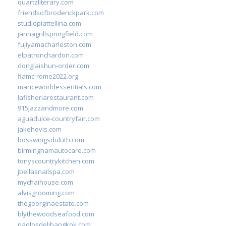
quartzliterary.com
friendsofbroderickpark.com
studiopiattellina.com
jannagrillspringfield.com
fujiyamacharleston.com
elpatronchardon.com
donglaishun-order.com
fiamc-rome2022.org
mariceworldessentials.com
lafisheriarestaurant.com
915jazzandmore.com
aguadulce-countryfair.com
jakehovis.com
bosswingsduluth.com
birminghamautocare.com
tonyscountrykitchen.com
jbellasnailspa.com
mychaihouse.com
alvisgrooming.com
thegeorginaestate.com
blythewoodseafood.com
paolosdelibangkok.com