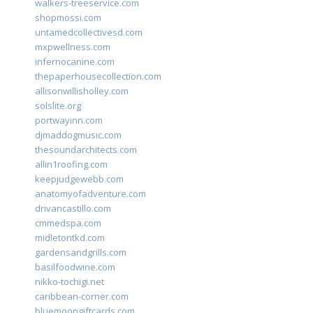
walkers-treeservice.com
shopmossi.com
untamedcollectivesd.com
mxpwellness.com
infernocanine.com
thepaperhousecollection.com
allisonwillisholley.com
solslite.org
portwayinn.com
djmaddogmusic.com
thesoundarchitects.com
allin1roofing.com
keepjudgewebb.com
anatomyofadventure.com
drivancastillo.com
cmmedspa.com
midletontkd.com
gardensandgrills.com
basilfoodwine.com
nikko-tochigi.net
caribbean-corner.com
bluemoongiftcards.com