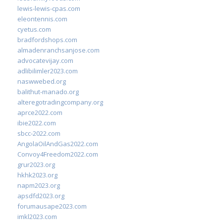
lewis-lewis-cpas.com
eleontennis.com
cyetus.com
bradfordshops.com
almadenranchsanjose.com
advocatevijay.com
adlibilimler2023.com
naswwebed.org
balithut-manado.org
alteregotradingcompany.org
aprce2022.com
ibie2022.com
sbcc-2022.com
AngolaOilAndGas2022.com
Convoy4Freedom2022.com
grur2023.org
hkhk2023.org
napm2023.org
apsdfd2023.org
forumausape2023.com
imkl2023.com