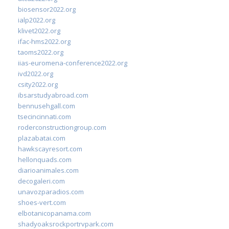
biosensor2022.org
ialp2022.org
klivet2022.org
ifac-hms2022.org
taoms2022.org
iias-euromena-conference2022.org
ivd2022.org
csity2022.org
ibsarstudyabroad.com
bennusehgall.com
tsecincinnati.com
roderconstructiongroup.com
plazabatai.com
hawkscayresort.com
hellonquads.com
diarioanimales.com
decogaleri.com
unavozparadios.com
shoes-vert.com
elbotanicopanama.com
shadyoaksrockportrvpark.com