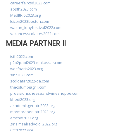
careerfaircsd2023.com
apsth2023.com
MedItRio2023.org
lcicon2023boston.com
waitangidayfestival2022.com
vacancesscolaires2022.com
MEDIA PARTNER II
isth2022.com
p2b2pabi2023-makassar.com
wocfparis2023.org
sinc2023.com
scdlqatar2022-qa.com
thecolumbiagrill.com
provisionscheeseandwineshoppe.com
khedi2023.org
akademikgeriatri2023.org
marmarapediatri2023.org
emchie2023.org
girisimselradyoloji2022.org
utcd2022.org