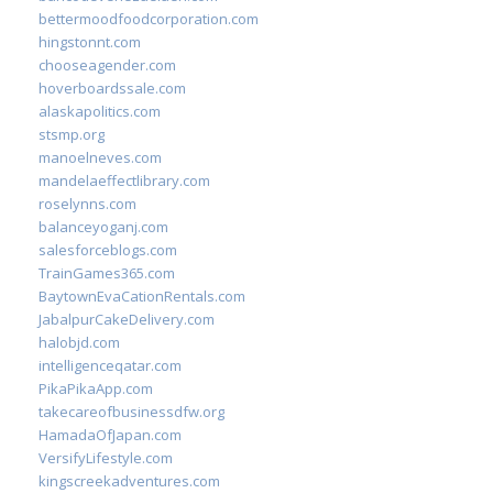
bettermoodfoodcorporation.com
hingstonnt.com
chooseagender.com
hoverboardssale.com
alaskapolitics.com
stsmp.org
manoelneves.com
mandelaeffectlibrary.com
roselynns.com
balanceyoganj.com
salesforceblogs.com
TrainGames365.com
BaytownEvaCationRentals.com
JabalpurCakeDelivery.com
halobjd.com
intelligenceqatar.com
PikaPikaApp.com
takecareofbusinessdfw.org
HamadaOfJapan.com
VersifyLifestyle.com
kingscreekadventures.com