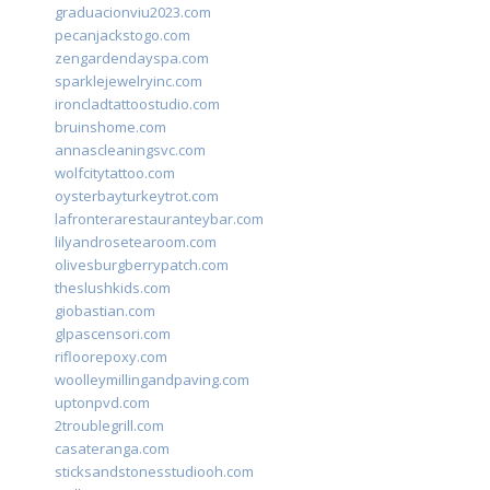
graduacionviu2023.com
pecanjackstogo.com
zengardendayspa.com
sparklejewelryinc.com
ironcladtattoostudio.com
bruinshome.com
annascleaningsvc.com
wolfcitytattoo.com
oysterbayturkeytrot.com
lafronterarestauranteybar.com
lilyandrosetearoom.com
olivesburgberrypatch.com
theslushkids.com
giobastian.com
glpascensori.com
rifloorepoxy.com
woolleymillingandpaving.com
uptonpvd.com
2troublegrill.com
casateranga.com
sticksandstonesstudiooh.com