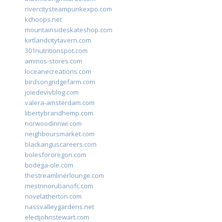
rivercitysteampunkexpo.com
kchoops.net
mountainsideskateshop.com
kirtlandcitytavern.com
301nutritionspot.com
ammos-stores.com
loceanecreations.com
birdsongridgefarm.com
joiedevivblog.com
valera-amsterdam.com
libertybrandhemp.com
norwoodinnwi.com
neighboursmarket.com
blackanguscareers.com
bolesfororegon.com
bodega-ole.com
thestreamlinerlounge.com
mestrinorubanofc.com
novelatherton.com
nassvalleygardens.net
electjohnstewart.com