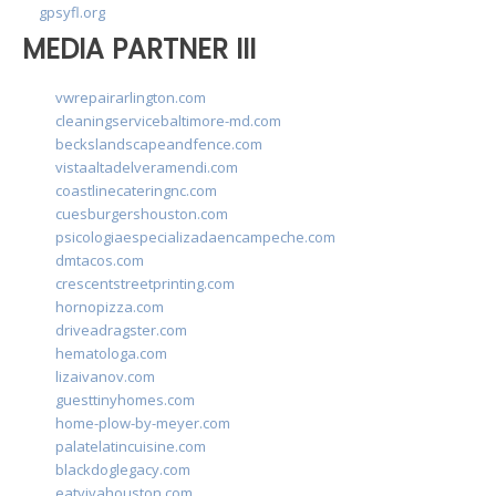
gpsyfl.org
MEDIA PARTNER III
vwrepairarlington.com
cleaningservicebaltimore-md.com
beckslandscapeandfence.com
vistaaltadelveramendi.com
coastlinecateringnc.com
cuesburgershouston.com
psicologiaespecializadaencampeche.com
dmtacos.com
crescentstreetprinting.com
hornopizza.com
driveadragster.com
hematologa.com
lizaivanov.com
guesttinyhomes.com
home-plow-by-meyer.com
palatelatincuisine.com
blackdoglegacy.com
eatvivahouston.com