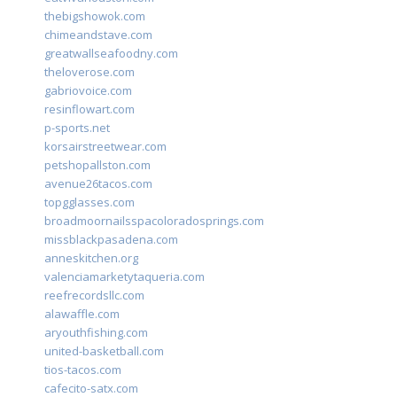
thebigshowok.com
chimeandstave.com
greatwallseafoodny.com
theloverose.com
gabriovoice.com
resinflowart.com
p-sports.net
korsairstreetwear.com
petshopallston.com
avenue26tacos.com
topgglasses.com
broadmoornailsspacoloradosprings.com
missblackpasadena.com
anneskitchen.org
valenciamarketytaqueria.com
reefrecordsllc.com
alawaffle.com
aryouthfishing.com
united-basketball.com
tios-tacos.com
cafecito-satx.com