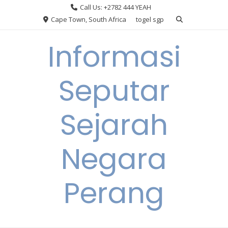
Skip
Call Us: +2782 444 YEAH
to
Cape Town, South Africa
togel sgp
content
Informasi
Seputar
Sejarah
Negara
Perang