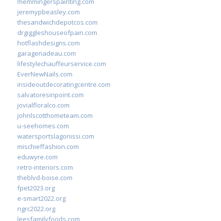
memmingerspainting.com
jeremypbeasley.com
thesandwichdepotcos.com
drgiggleshouseofpain.com
hotflashdesigns.com
garagenadeau.com
lifestylechauffeurservice.com
EverNewNails.com
insideoutdecoratingcentre.com
salvatoresinpoint.com
jovialfloralco.com
johnlscotthometeam.com
u-seehomes.com
watersportslagonissi.com
mischieffashion.com
eduwyre.com
retro-interiors.com
theblvd-boise.com
fpet2023.org
e-smart2022.org
ngrc2022.org
leesfamilyfoods.com