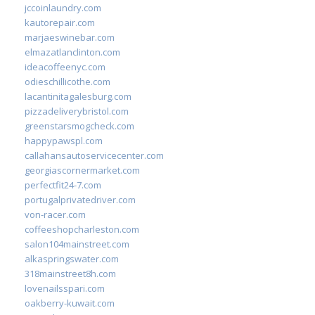
jccoinlaundry.com
kautorepair.com
marjaeswinebar.com
elmazatlanclinton.com
ideacoffeenyc.com
odieschillicothe.com
lacantinitagalesburg.com
pizzadeliverybristol.com
greenstarsmogcheck.com
happypawspl.com
callahansautoservicecenter.com
georgiascornermarket.com
perfectfit24-7.com
portugalprivatedriver.com
von-racer.com
coffeeshopcharleston.com
salon104mainstreet.com
alkaspringswater.com
318mainstreet8h.com
lovenailsspari.com
oakberry-kuwait.com