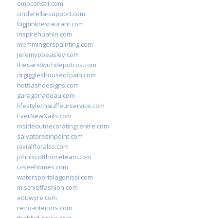
empconst1.com
cinderella-support.com
bigpinkrestaurant.com
inspirehuahin.com
memmingerspainting.com
jeremypbeasley.com
thesandwichdepotcos.com
drgiggleshouseofpain.com
hotflashdesigns.com
garagenadeau.com
lifestylechauffeurservice.com
EverNewNails.com
insideoutdecoratingcentre.com
salvatoresinpoint.com
jovialfloralco.com
johnlscotthometeam.com
u-seehomes.com
watersportslagonissi.com
mischieffashion.com
eduwyre.com
retro-interiors.com