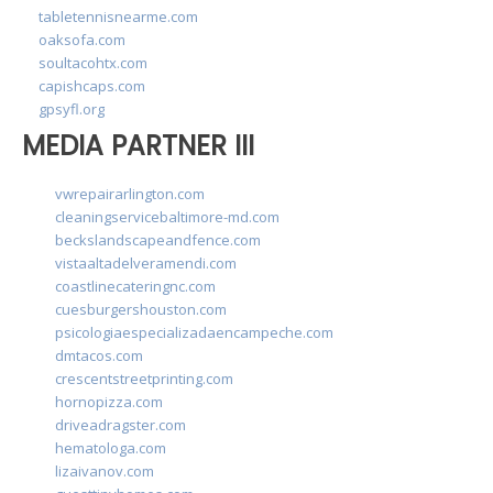
tabletennisnearme.com
oaksofa.com
soultacohtx.com
capishcaps.com
gpsyfl.org
MEDIA PARTNER III
vwrepairarlington.com
cleaningservicebaltimore-md.com
beckslandscapeandfence.com
vistaaltadelveramendi.com
coastlinecateringnc.com
cuesburgershouston.com
psicologiaespecializadaencampeche.com
dmtacos.com
crescentstreetprinting.com
hornopizza.com
driveadragster.com
hematologa.com
lizaivanov.com