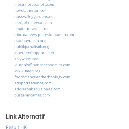
mestrinorubanofc.com
novelatherton.com
nassvalleygardens.net
electjohnstewart.com
omptourtravels.com
tribratanews-polreskebumen.com
rsudbayuasih.org
publikjurnalistik.org
juneteenthapparel.net
italywarm.com
journaloffinanceeconomics.com
kvk-kumari.org
foodscienceandtechnology.com
scisportsscience.com
addisababacuisineaz.com
burgerimcamas.com
Link Alternatif
Result HK