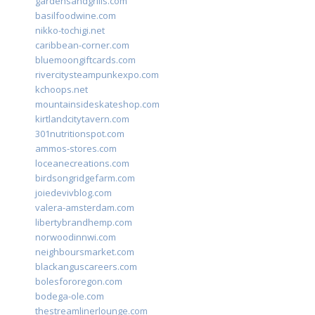
gardensandgrills.com
basilfoodwine.com
nikko-tochigi.net
caribbean-corner.com
bluemoongiftcards.com
rivercitysteampunkexpo.com
kchoops.net
mountainsideskateshop.com
kirtlandcitytavern.com
301nutritionspot.com
ammos-stores.com
loceanecreations.com
birdsongridgefarm.com
joiedevivblog.com
valera-amsterdam.com
libertybrandhemp.com
norwoodinnwi.com
neighboursmarket.com
blackanguscareers.com
bolesfororegon.com
bodega-ole.com
thestreamlinerlounge.com