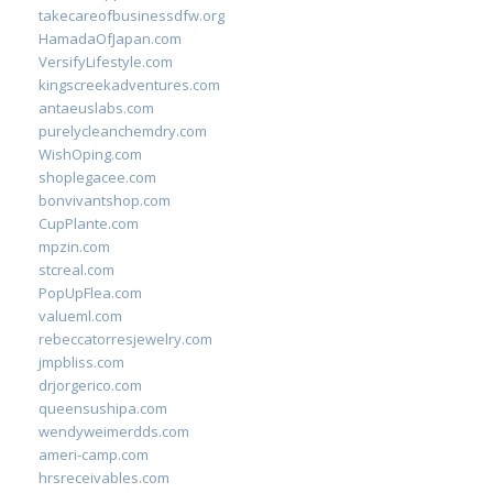
takecareofbusinessdfw.org
HamadaOfJapan.com
VersifyLifestyle.com
kingscreekadventures.com
antaeuslabs.com
purelycleanchemdry.com
WishOping.com
shoplegacee.com
bonvivantshop.com
CupPlante.com
mpzin.com
stcreal.com
PopUpFlea.com
valueml.com
rebeccatorresjewelry.com
jmpbliss.com
drjorgerico.com
queensushipa.com
wendyweimerdds.com
ameri-camp.com
hrsreceivables.com