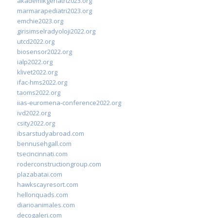
akademikgeriatri2023.org
marmarapediatri2023.org
emchie2023.org
girisimselradyoloji2022.org
utcd2022.org
biosensor2022.org
ialp2022.org
klivet2022.org
ifac-hms2022.org
taoms2022.org
iias-euromena-conference2022.org
ivd2022.org
csity2022.org
ibsarstudyabroad.com
bennusehgall.com
tsecincinnati.com
roderconstructiongroup.com
plazabatai.com
hawkscayresort.com
hellonquads.com
diarioanimales.com
decogaleri.com