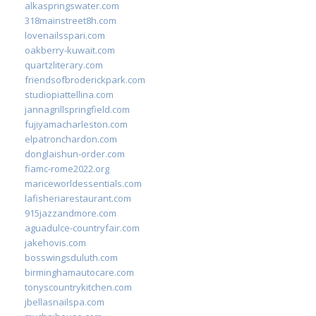
alkaspringswater.com
318mainstreet8h.com
lovenailsspari.com
oakberry-kuwait.com
quartzliterary.com
friendsofbroderickpark.com
studiopiattellina.com
jannagrillspringfield.com
fujiyamacharleston.com
elpatronchardon.com
donglaishun-order.com
fiamc-rome2022.org
mariceworldessentials.com
lafisheriarestaurant.com
915jazzandmore.com
aguadulce-countryfair.com
jakehovis.com
bosswingsduluth.com
birminghamautocare.com
tonyscountrykitchen.com
jbellasnailspa.com