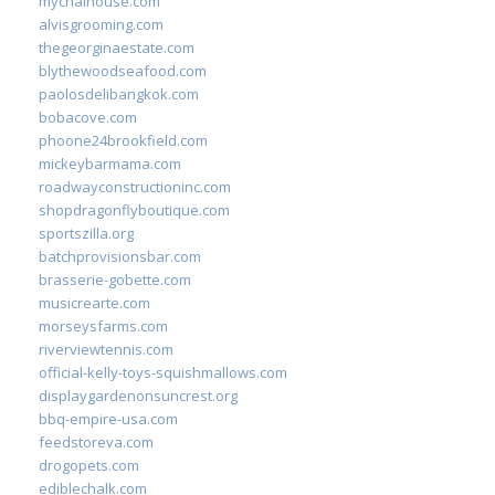
mychaihouse.com
alvisgrooming.com
thegeorginaestate.com
blythewoodseafood.com
paolosdelibangkok.com
bobacove.com
phoone24brookfield.com
mickeybarmama.com
roadwayconstructioninc.com
shopdragonflyboutique.com
sportszilla.org
batchprovisionsbar.com
brasserie-gobette.com
musicrearte.com
morseysfarms.com
riverviewtennis.com
official-kelly-toys-squishmallows.com
displaygardenonsuncrest.org
bbq-empire-usa.com
feedstoreva.com
drogopets.com
ediblechalk.com