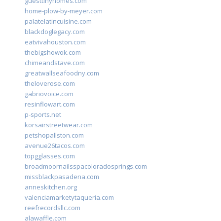
guesttinyhomes.com
home-plow-by-meyer.com
palatelatincuisine.com
blackdoglegacy.com
eatvivahouston.com
thebigshowok.com
chimeandstave.com
greatwallseafoodny.com
theloverose.com
gabriovoice.com
resinflowart.com
p-sports.net
korsairstreetwear.com
petshopallston.com
avenue26tacos.com
topgglasses.com
broadmoornailsspacoloradosprings.com
missblackpasadena.com
anneskitchen.org
valenciamarketytaqueria.com
reefrecordsllc.com
alawaffle.com