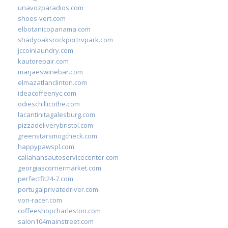
unavozparadios.com
shoes-vert.com
elbotanicopanama.com
shadyoaksrockportrvpark.com
jccoinlaundry.com
kautorepair.com
marjaeswinebar.com
elmazatlanclinton.com
ideacoffeenyc.com
odieschillicothe.com
lacantinitagalesburg.com
pizzadeliverybristol.com
greenstarsmogcheck.com
happypawspl.com
callahansautoservicecenter.com
georgiascornermarket.com
perfectfit24-7.com
portugalprivatedriver.com
von-racer.com
coffeeshopcharleston.com
salon104mainstreet.com