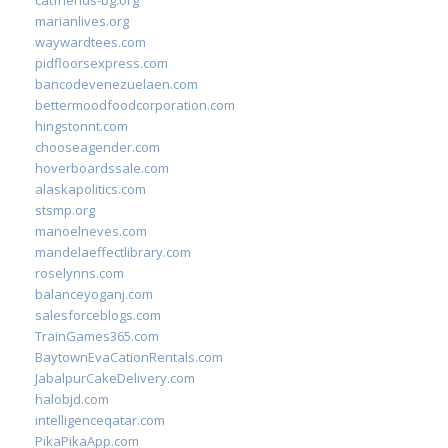
catfriends-bg.org
marianlives.org
waywardtees.com
pidfloorsexpress.com
bancodevenezuelaen.com
bettermoodfoodcorporation.com
hingstonnt.com
chooseagender.com
hoverboardssale.com
alaskapolitics.com
stsmp.org
manoelneves.com
mandelaeffectlibrary.com
roselynns.com
balanceyoganj.com
salesforceblogs.com
TrainGames365.com
BaytownEvaCationRentals.com
JabalpurCakeDelivery.com
halobjd.com
intelligenceqatar.com
PikaPikaApp.com