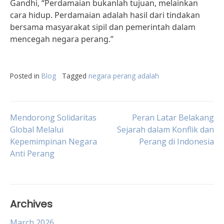
Gandhi, “Perdamaian bukanlah tujuan, melainkan
cara hidup. Perdamaian adalah hasil dari tindakan
bersama masyarakat sipil dan pemerintah dalam
mencegah negara perang.”
Posted in
Blog
Tagged
negara perang adalah
Post
Mendorong Solidaritas
Peran Latar Belakang
Global Melalui
Sejarah dalam Konflik dan
Kepemimpinan Negara
Perang di Indonesia
navigation
Anti Perang
Archives
March 2026