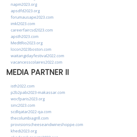
napm2023.org
apsdfd2023.org
forumausape2023.com
imkl2023.com
careerfaircsd2023.com
apsth2023.com
MedItRio2023.org
lcicon2023boston.com
waitangidayfestival2022.com
vacancesscolaires2022.com
MEDIA PARTNER II
isth2022.com
p2b2pabi2023-makassar.com
wocfparis2023.org
sinc2023.com
scdlqatar2022-qa.com
thecolumbiagrill.com
provisionscheeseandwineshoppe.com
khedi2023.org