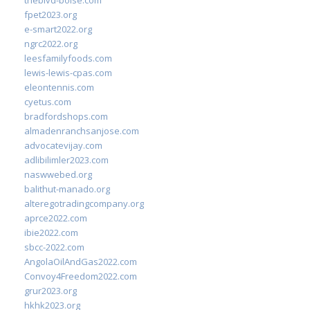
theblvd-boise.com
fpet2023.org
e-smart2022.org
ngrc2022.org
leesfamilyfoods.com
lewis-lewis-cpas.com
eleontennis.com
cyetus.com
bradfordshops.com
almadenranchsanjose.com
advocatevijay.com
adlibilimler2023.com
naswwebed.org
balithut-manado.org
alteregotradingcompany.org
aprce2022.com
ibie2022.com
sbcc-2022.com
AngolaOilAndGas2022.com
Convoy4Freedom2022.com
grur2023.org
hkhk2023.org