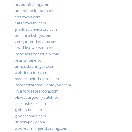
aryouthfishing.com
united-basketball.com
tios-tacos.com
cafecito-satx.com
graduacionviu2023.com
pecanjackstogo.com
zengardendayspa.com
sparklejewelryinc.com
ironcladtattoostudio.com
bruinshome.com
annascleaningsvc.com
wolfcitytattoo.com
oysterbayturkeytrot.com
lafronterarestauranteybar.com
lilyandrosetearoom.com
olivesburgberrypatch.com
theslushkids.com
giobastian.com
glpascensori.com
rifloorepoxy.com
woolleymillingandpaving.com