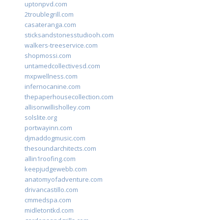
uptonpvd.com
2troublegrill.com
casateranga.com
sticksandstonesstudiooh.com
walkers-treeservice.com
shopmossi.com
untamedcollectivesd.com
mxpwellness.com
infernocanine.com
thepaperhousecollection.com
allisonwillisholley.com
solslite.org
portwayinn.com
djmaddogmusic.com
thesoundarchitects.com
allin1roofing.com
keepjudgewebb.com
anatomyofadventure.com
drivancastillo.com
cmmedspa.com
midletontkd.com