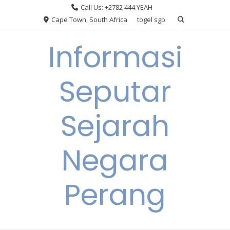
Skip
Call Us: +2782 444 YEAH
to
Cape Town, South Africa
togel sgp
content
Informasi
Seputar
Sejarah
Negara
Perang