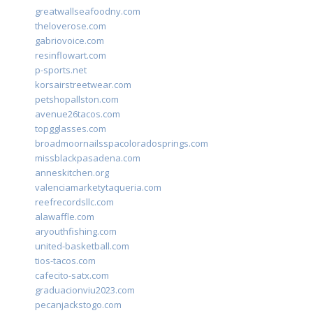
greatwallseafoodny.com
theloverose.com
gabriovoice.com
resinflowart.com
p-sports.net
korsairstreetwear.com
petshopallston.com
avenue26tacos.com
topgglasses.com
broadmoornailsspacoloradosprings.com
missblackpasadena.com
anneskitchen.org
valenciamarketytaqueria.com
reefrecordsllc.com
alawaffle.com
aryouthfishing.com
united-basketball.com
tios-tacos.com
cafecito-satx.com
graduacionviu2023.com
pecanjackstogo.com