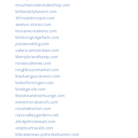
mountainsideskateshop.com
kirtlandcitytavern.com
301nutritionspot.com
ammos-stores.com
loceanecreations.com
birdsongridgefarm.com
joiedevivblog.com
valera-amsterdam.com
libertybrandhemp.com
norwoodinnwi.com
neighboursmarket.com
blackanguscareers.com
bolesfororegon.com
bodega-ole.com
thestreamlinerlounge.com
mestrinorubanofc.com
novelatherton.com
nassvalleygardens.net
electjohnstewart.com
omptourtravels.com
tribratanews-polreskebumen.com