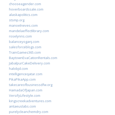
chooseagender.com
hoverboardssale.com
alaskapolitics.com
stsmp.org
manoelneves.com
mandelaeffectlibrary.com
roselynns.com
balanceyoganj.com
salesforceblogs.com
TrainGames365.com
BaytownEvaCationRentals.com
JabalpurCakeDelivery.com
halobjd.com
intelligenceqatar.com
PikaPikaApp.com
takecareofbusinessdfw.org
HamadaOfJapan.com
VersifyLifestyle.com
kingscreekadventures.com
antaeuslabs.com
purelycleanchemdry.com