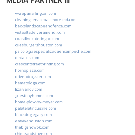
MEDIA PARTNER III
vwrepairarlington.com
cleaningservicebaltimore-md.com
beckslandscapeandfence.com
vistaaltadelveramendi.com
coastlinecateringnc.com
cuesburgershouston.com
psicologiaespecializadaencampeche.com
dmtacos.com
crescentstreetprinting.com
hornopizza.com
driveadragster.com
hematologa.com
lizaivanov.com
guesttinyhomes.com
home-plow-by-meyer.com
palatelatincuisine.com
blackdoglegacy.com
eatvivahouston.com
thebigshowok.com
chimeandstave.com