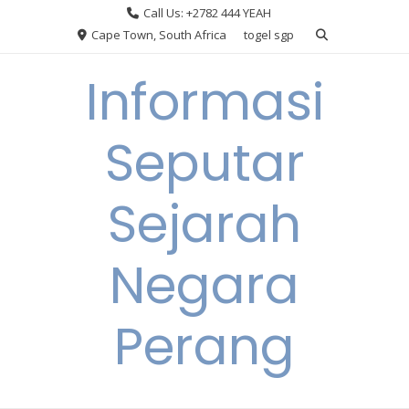
Skip
Call Us: +2782 444 YEAH
to
Cape Town, South Africa
togel sgp
content
Informasi
Seputar
Sejarah
Negara
Perang