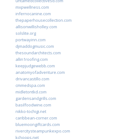
untamedcollectivesd.com
mxpwellness.com
infernocanine.com
thepaperhousecollection.com
allisonwillisholley.com
solslite.org
portwayinn.com
djmaddogmusic.com
thesoundarchitects.com
allin1roofing.com
keepjudgewebb.com
anatomyofadventure.com
drivancastillo.com
cmmedspa.com
midletontkd.com
gardensandgrills.com
basilfoodwine.com
nikko-tochigi.net
caribbean-corner.com
bluemoongiftcards.com
rivercitysteampunkexpo.com
kchoops.net