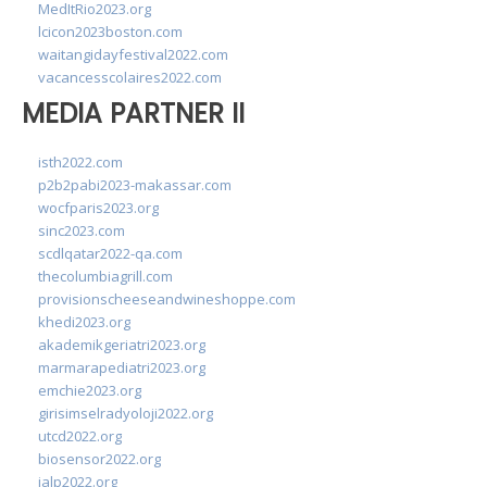
MedItRio2023.org
lcicon2023boston.com
waitangidayfestival2022.com
vacancesscolaires2022.com
MEDIA PARTNER II
isth2022.com
p2b2pabi2023-makassar.com
wocfparis2023.org
sinc2023.com
scdlqatar2022-qa.com
thecolumbiagrill.com
provisionscheeseandwineshoppe.com
khedi2023.org
akademikgeriatri2023.org
marmarapediatri2023.org
emchie2023.org
girisimselradyoloji2022.org
utcd2022.org
biosensor2022.org
ialp2022.org