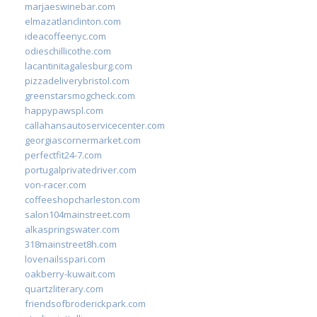
marjaeswinebar.com
elmazatlanclinton.com
ideacoffeenyc.com
odieschillicothe.com
lacantinitagalesburg.com
pizzadeliverybristol.com
greenstarsmogcheck.com
happypawspl.com
callahansautoservicecenter.com
georgiascornermarket.com
perfectfit24-7.com
portugalprivatedriver.com
von-racer.com
coffeeshopcharleston.com
salon104mainstreet.com
alkaspringswater.com
318mainstreet8h.com
lovenailsspari.com
oakberry-kuwait.com
quartzliterary.com
friendsofbroderickpark.com