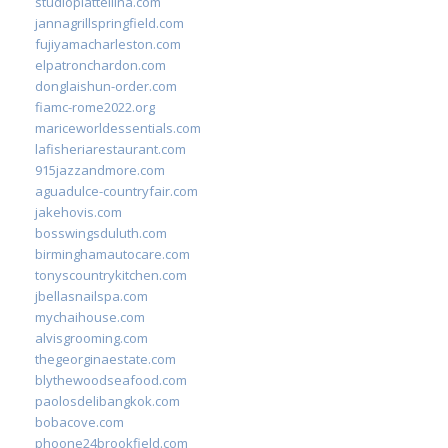
studiopiattellina.com
jannagrillspringfield.com
fujiyamacharleston.com
elpatronchardon.com
donglaishun-order.com
fiamc-rome2022.org
mariceworldessentials.com
lafisheriarestaurant.com
915jazzandmore.com
aguadulce-countryfair.com
jakehovis.com
bosswingsduluth.com
birminghamautocare.com
tonyscountrykitchen.com
jbellasnailspa.com
mychaihouse.com
alvisgrooming.com
thegeorginaestate.com
blythewoodseafood.com
paolosdelibangkok.com
bobacove.com
phoone24brookfield.com