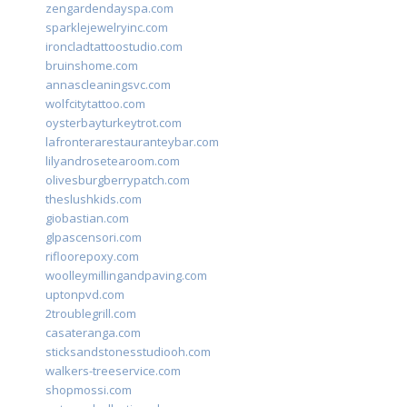
zengardendayspa.com
sparklejewelryinc.com
ironcladtattoostudio.com
bruinshome.com
annascleaningsvc.com
wolfcitytattoo.com
oysterbayturkeytrot.com
lafronterarestauranteybar.com
lilyandrosetearoom.com
olivesburgberrypatch.com
theslushkids.com
giobastian.com
glpascensori.com
rifloorepoxy.com
woolleymillingandpaving.com
uptonpvd.com
2troublegrill.com
casateranga.com
sticksandstonesstudiooh.com
walkers-treeservice.com
shopmossi.com