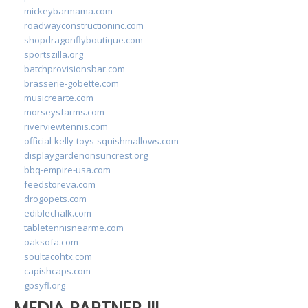
mickeybarmama.com
roadwayconstructioninc.com
shopdragonflyboutique.com
sportszilla.org
batchprovisionsbar.com
brasserie-gobette.com
musicrearte.com
morseysfarms.com
riverviewtennis.com
official-kelly-toys-squishmallows.com
displaygardenonsuncrest.org
bbq-empire-usa.com
feedstoreva.com
drogopets.com
ediblechalk.com
tabletennisnearme.com
oaksofa.com
soultacohtx.com
capishcaps.com
gpsyfl.org