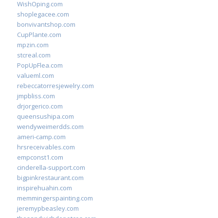
WishOping.com
shoplegacee.com
bonvivantshop.com
CupPlante.com
mpzin.com
stcreal.com
PopUpFlea.com
valueml.com
rebeccatorresjewelry.com
jmpbliss.com
drjorgerico.com
queensushipa.com
wendyweimerdds.com
ameri-camp.com
hrsreceivables.com
empconst1.com
cinderella-support.com
bigpinkrestaurant.com
inspirehuahin.com
memmingerspainting.com
jeremypbeasley.com