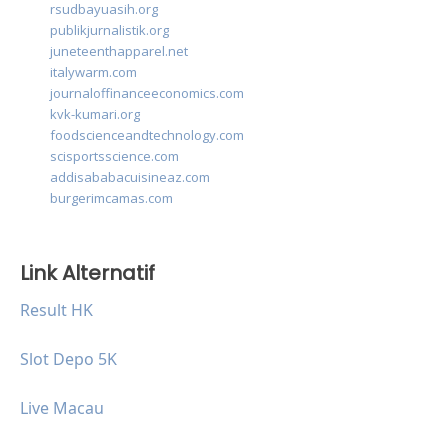
rsudbayuasih.org
publikjurnalistik.org
juneteenthapparel.net
italywarm.com
journaloffinanceeconomics.com
kvk-kumari.org
foodscienceandtechnology.com
scisportsscience.com
addisababacuisineaz.com
burgerimcamas.com
Link Alternatif
Result HK
Slot Depo 5K
Live Macau