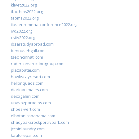
klivet2022.org
ifac-hms2022.org
taoms2022.org
iias-euromena-conference2022.org
ivd2022.org
csity2022.org
ibsarstudyabroad.com
bennusehgall.com
tsecincinnati.com
roderconstructiongroup.com
plazabatai.com
hawkscayresort.com
hellonquads.com
diarioanimales.com
decogaleri.com
unavozparadios.com
shoes-vert.com
elbotanicopanama.com
shadyoaksrockportrvpark.com
jccoinlaundry.com
kautorepair.com