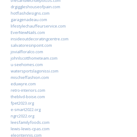
thesandwichdepotcos.com
drgiggleshouseofpain.com
hotflashdesigns.com
garagenadeau.com
lifestylechauffeurservice.com
EverNewNails.com
insideoutdecoratingcentre.com
salvatoresinpoint.com
jovialfloralco.com
johnlscotthometeam.com
u-seehomes.com
watersportslagonissi.com
mischieffashion.com
eduwyre.com
retro-interiors.com
theblvd-boise.com
fpet2023.org
e-smart2022.org
ngrc2022.org
leesfamilyfoods.com
lewis-lewis-cpas.com
eleontennis.com