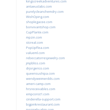
kingscreekadventures.com
antaeuslabs.com
purelycleanchemdry.com
WishOping.com
shoplegacee.com
bonvivantshop.com
CupPlante.com
mpzin.com
stcreal.com
PopUpFlea.com
valueml.com
rebeccatorresjewelry.com
jmpbliss.com
drjorgerico.com
queensushipa.com
wendyweimerdds.com
ameri-camp.com
hrsreceivables.com
empconst1.com
cinderella-support.com
bigpinkrestaurant.com
inspirehuahin.com