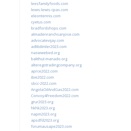
leesfamilyfoods.com
lewis-lewis-cpas.com
eleontennis.com
cyetus.com
bradfordshops.com
almadenranchsanjose.com
advocatevijay.com
adlibilimler2023.com
naswwebed.org
balithut-manado.org
alteregotradingcompany.org
aprce2022.com
ibie2022.com
sbcc-2022.com
AngolaOilAndGas2022.com
Convoy4Freedom2022.com
grur2023.org
hkhk2023.org
napm2023.org
apsdfd2023.org
forumausape2023.com