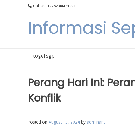
Skip
Call Us: +2782 444 YEAH
to
content
Informasi S
togel sgp
Perang Hari Ini: Pe
Konflik
Posted on
August 13, 2024
by
adminant