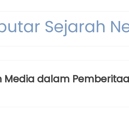
eputar Sejarah N
ran Media dalam Pemberita