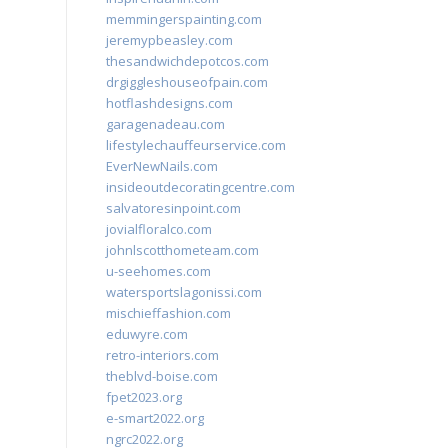
memmingerspainting.com
jeremypbeasley.com
thesandwichdepotcos.com
drgiggleshouseofpain.com
hotflashdesigns.com
garagenadeau.com
lifestylechauffeurservice.com
EverNewNails.com
insideoutdecoratingcentre.com
salvatoresinpoint.com
jovialfloralco.com
johnlscotthometeam.com
u-seehomes.com
watersportslagonissi.com
mischieffashion.com
eduwyre.com
retro-interiors.com
theblvd-boise.com
fpet2023.org
e-smart2022.org
ngrc2022.org