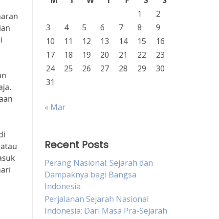
M
T
W
T
F
S
S
1
2
naran
3
4
5
6
7
8
9
ian
i
10
11
12
13
14
15
16
17
18
19
20
21
22
23
24
25
26
27
28
29
30
an
31
ja.
taan
« Mar
di
Recent Posts
 atau
asuk
Perang Nasional: Sejarah dan
ari
Dampaknya bagi Bangsa
Indonesia
Perjalanan Sejarah Nasional
Indonesia: Dari Masa Pra-Sejarah