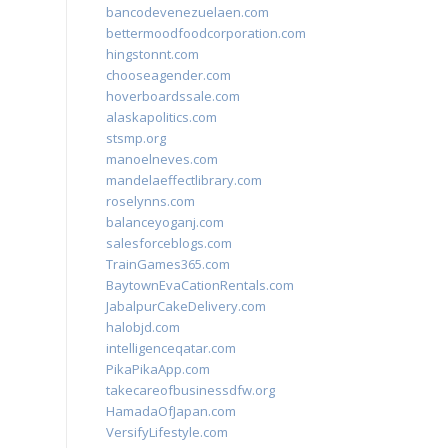
bancodevenezuelaen.com
bettermoodfoodcorporation.com
hingstonnt.com
chooseagender.com
hoverboardssale.com
alaskapolitics.com
stsmp.org
manoelneves.com
mandelaeffectlibrary.com
roselynns.com
balanceyoganj.com
salesforceblogs.com
TrainGames365.com
BaytownEvaCationRentals.com
JabalpurCakeDelivery.com
halobjd.com
intelligenceqatar.com
PikaPikaApp.com
takecareofbusinessdfw.org
HamadaOfJapan.com
VersifyLifestyle.com