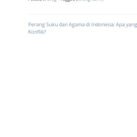
Post
Perang Suku dan Agama di Indonesia: Apa yan
Konflik?
navigation