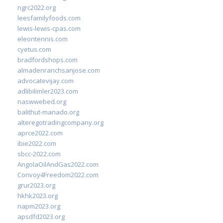
ngrc2022.org
leesfamilyfoods.com
lewis-lewis-cpas.com
eleontennis.com
cyetus.com
bradfordshops.com
almadenranchsanjose.com
advocatevijay.com
adlibilimler2023.com
naswwebed.org
balithut-manado.org
alteregotradingcompany.org
aprce2022.com
ibie2022.com
sbcc-2022.com
AngolaOilAndGas2022.com
Convoy4Freedom2022.com
grur2023.org
hkhk2023.org
napm2023.org
apsdfd2023.org