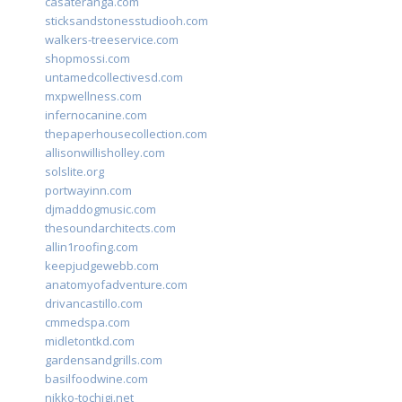
casateranga.com
sticksandstonesstudiooh.com
walkers-treeservice.com
shopmossi.com
untamedcollectivesd.com
mxpwellness.com
infernocanine.com
thepaperhousecollection.com
allisonwillisholley.com
solslite.org
portwayinn.com
djmaddogmusic.com
thesoundarchitects.com
allin1roofing.com
keepjudgewebb.com
anatomyofadventure.com
drivancastillo.com
cmmedspa.com
midletontkd.com
gardensandgrills.com
basilfoodwine.com
nikko-tochigi.net