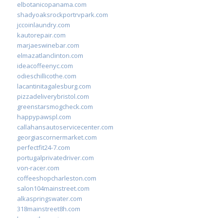
elbotanicopanama.com
shadyoaksrockportrvpark.com
jccoinlaundry.com
kautorepair.com
marjaeswinebar.com
elmazatlanclinton.com
ideacoffeenyc.com
odieschillicothe.com
lacantinitagalesburg.com
pizzadeliverybristol.com
greenstarsmogcheck.com
happypawspl.com
callahansautoservicecenter.com
georgiascornermarket.com
perfectfit24-7.com
portugalprivatedriver.com
von-racer.com
coffeeshopcharleston.com
salon104mainstreet.com
alkaspringswater.com
318mainstreet8h.com