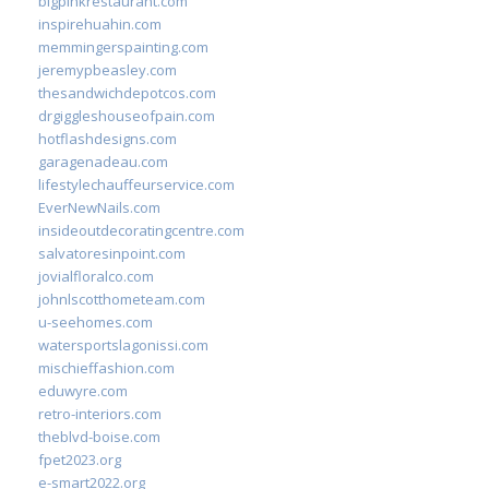
bigpinkrestaurant.com
inspirehuahin.com
memmingerspainting.com
jeremypbeasley.com
thesandwichdepotcos.com
drgiggleshouseofpain.com
hotflashdesigns.com
garagenadeau.com
lifestylechauffeurservice.com
EverNewNails.com
insideoutdecoratingcentre.com
salvatoresinpoint.com
jovialfloralco.com
johnlscotthometeam.com
u-seehomes.com
watersportslagonissi.com
mischieffashion.com
eduwyre.com
retro-interiors.com
theblvd-boise.com
fpet2023.org
e-smart2022.org