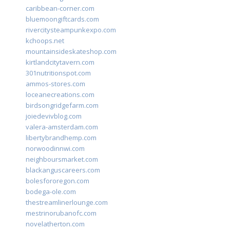
caribbean-corner.com
bluemoongiftcards.com
rivercitysteampunkexpo.com
kchoops.net
mountainsideskateshop.com
kirtlandcitytavern.com
301nutritionspot.com
ammos-stores.com
loceanecreations.com
birdsongridgefarm.com
joiedevivblog.com
valera-amsterdam.com
libertybrandhemp.com
norwoodinnwi.com
neighboursmarket.com
blackanguscareers.com
bolesfororegon.com
bodega-ole.com
thestreamlinerlounge.com
mestrinorubanofc.com
novelatherton.com