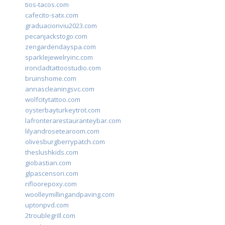
tios-tacos.com
cafecito-satx.com
graduacionviu2023.com
pecanjackstogo.com
zengardendayspa.com
sparklejewelryinc.com
ironcladtattoostudio.com
bruinshome.com
annascleaningsvc.com
wolfcitytattoo.com
oysterbayturkeytrot.com
lafronterarestauranteybar.com
lilyandrosetearoom.com
olivesburgberrypatch.com
theslushkids.com
giobastian.com
glpascensori.com
rifloorepoxy.com
woolleymillingandpaving.com
uptonpvd.com
2troublegrill.com