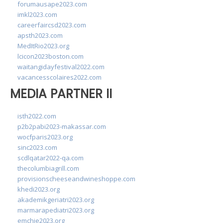
forumausape2023.com
imkl2023.com
careerfaircsd2023.com
apsth2023.com
MedItRio2023.org
lcicon2023boston.com
waitangidayfestival2022.com
vacancesscolaires2022.com
MEDIA PARTNER II
isth2022.com
p2b2pabi2023-makassar.com
wocfparis2023.org
sinc2023.com
scdlqatar2022-qa.com
thecolumbiagrill.com
provisionscheeseandwineshoppe.com
khedi2023.org
akademikgeriatri2023.org
marmarapediatri2023.org
emchie2023.org