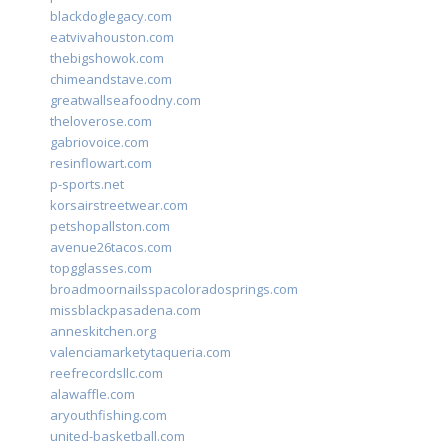
blackdoglegacy.com
eatvivahouston.com
thebigshowok.com
chimeandstave.com
greatwallseafoodny.com
theloverose.com
gabriovoice.com
resinflowart.com
p-sports.net
korsairstreetwear.com
petshopallston.com
avenue26tacos.com
topgglasses.com
broadmoornailsspacoloradosprings.com
missblackpasadena.com
anneskitchen.org
valenciamarketytaqueria.com
reefrecordsllc.com
alawaffle.com
aryouthfishing.com
united-basketball.com