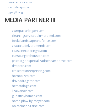
soultacohtx.com
capishcaps.com
gpsyfl.org
MEDIA PARTNER III
vwrepairarlington.com
cleaningservicebaltimore-md.com
beckslandscapeandfence.com
vistaaltadelveramendi.com
coastlinecateringnc.com
cuesburgershouston.com
psicologiaespecializadaencampeche.com
dmtacos.com
crescentstreetprinting.com
hornopizza.com
driveadragster.com
hematologa.com
lizaivanov.com
guesttinyhomes.com
home-plow-by-meyer.com
palatelatincuisine.com