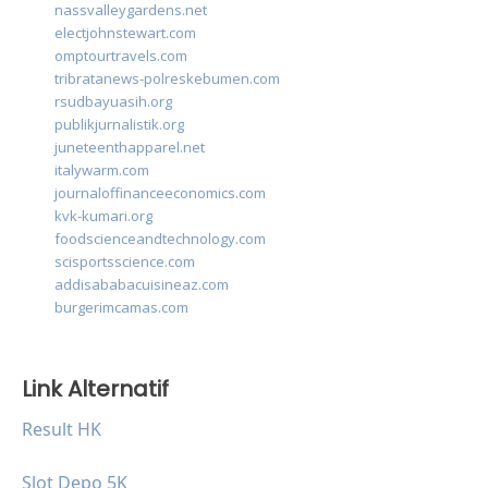
nassvalleygardens.net
electjohnstewart.com
omptourtravels.com
tribratanews-polreskebumen.com
rsudbayuasih.org
publikjurnalistik.org
juneteenthapparel.net
italywarm.com
journaloffinanceeconomics.com
kvk-kumari.org
foodscienceandtechnology.com
scisportsscience.com
addisababacuisineaz.com
burgerimcamas.com
Link Alternatif
Result HK
Slot Depo 5K