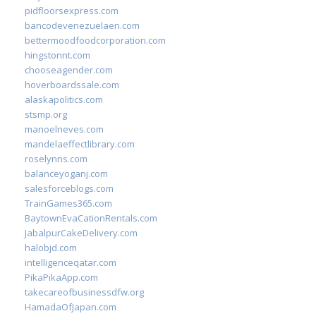
pidfloorsexpress.com
bancodevenezuelaen.com
bettermoodfoodcorporation.com
hingstonnt.com
chooseagender.com
hoverboardssale.com
alaskapolitics.com
stsmp.org
manoelneves.com
mandelaeffectlibrary.com
roselynns.com
balanceyoganj.com
salesforceblogs.com
TrainGames365.com
BaytownEvaCationRentals.com
JabalpurCakeDelivery.com
halobjd.com
intelligenceqatar.com
PikaPikaApp.com
takecareofbusinessdfw.org
HamadaOfJapan.com