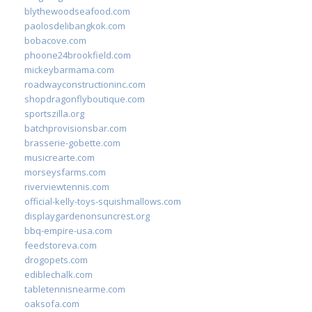
blythewoodseafood.com
paolosdelibangkok.com
bobacove.com
phoone24brookfield.com
mickeybarmama.com
roadwayconstructioninc.com
shopdragonflyboutique.com
sportszilla.org
batchprovisionsbar.com
brasserie-gobette.com
musicrearte.com
morseysfarms.com
riverviewtennis.com
official-kelly-toys-squishmallows.com
displaygardenonsuncrest.org
bbq-empire-usa.com
feedstoreva.com
drogopets.com
ediblechalk.com
tabletennisnearme.com
oaksofa.com