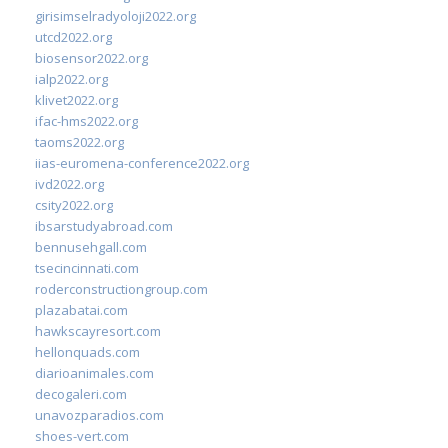
girisimselradyoloji2022.org
utcd2022.org
biosensor2022.org
ialp2022.org
klivet2022.org
ifac-hms2022.org
taoms2022.org
iias-euromena-conference2022.org
ivd2022.org
csity2022.org
ibsarstudyabroad.com
bennusehgall.com
tsecincinnati.com
roderconstructiongroup.com
plazabatai.com
hawkscayresort.com
hellonquads.com
diarioanimales.com
decogaleri.com
unavozparadios.com
shoes-vert.com