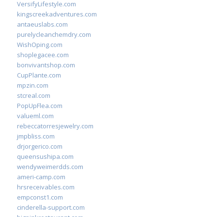
VersifyLifestyle.com
kingscreekadventures.com
antaeuslabs.com
purelycleanchemdry.com
WishOping.com
shoplegacee.com
bonvivantshop.com
CupPlante.com
mpzin.com
stcreal.com
PopUpFlea.com
valueml.com
rebeccatorresjewelry.com
jmpbliss.com
drjorgerico.com
queensushipa.com
wendyweimerdds.com
ameri-camp.com
hrsreceivables.com
empconst1.com
cinderella-support.com