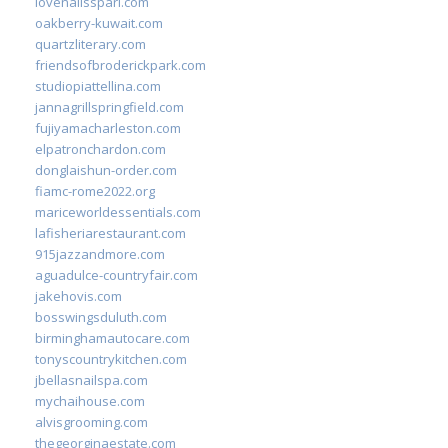
lovenailsspari.com
oakberry-kuwait.com
quartzliterary.com
friendsofbroderickpark.com
studiopiattellina.com
jannagrillspringfield.com
fujiyamacharleston.com
elpatronchardon.com
donglaishun-order.com
fiamc-rome2022.org
mariceworldessentials.com
lafisheriarestaurant.com
915jazzandmore.com
aguadulce-countryfair.com
jakehovis.com
bosswingsduluth.com
birminghamautocare.com
tonyscountrykitchen.com
jbellasnailspa.com
mychaihouse.com
alvisgrooming.com
thegeorginaestate.com