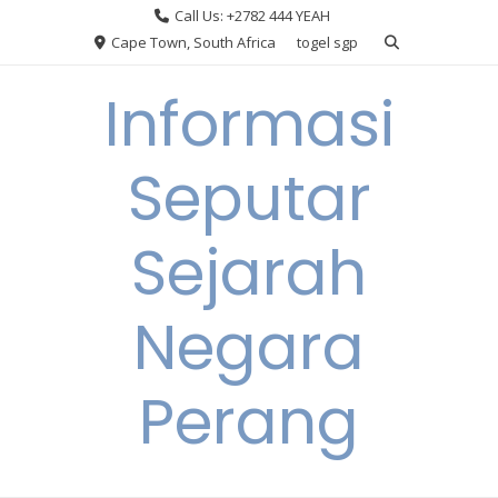
Skip
Call Us: +2782 444 YEAH
to
Cape Town, South Africa
togel sgp
content
Informasi
Seputar
Sejarah
Negara
Perang