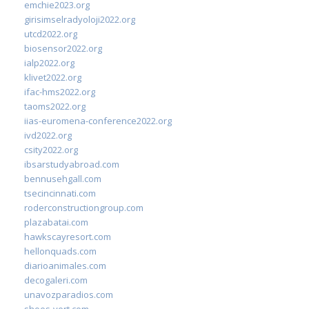
emchie2023.org
girisimselradyoloji2022.org
utcd2022.org
biosensor2022.org
ialp2022.org
klivet2022.org
ifac-hms2022.org
taoms2022.org
iias-euromena-conference2022.org
ivd2022.org
csity2022.org
ibsarstudyabroad.com
bennusehgall.com
tsecincinnati.com
roderconstructiongroup.com
plazabatai.com
hawkscayresort.com
hellonquads.com
diarioanimales.com
decogaleri.com
unavozparadios.com
shoes-vert.com