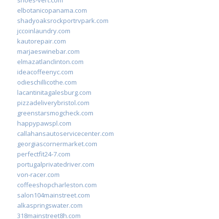
elbotanicopanama.com
shadyoaksrockportrvpark.com
jccoinlaundry.com
kautorepair.com
marjaeswinebar.com
elmazatlanclinton.com
ideacoffeenyc.com
odieschillicothe.com
lacantinitagalesburg.com
pizzadeliverybristol.com
greenstarsmogcheck.com
happypawspl.com
callahansautoservicecenter.com
georgiascornermarket.com
perfectfit24-7.com
portugalprivatedriver.com
von-racer.com
coffeeshopcharleston.com
salon104mainstreet.com
alkaspringswater.com
318mainstreet8h.com