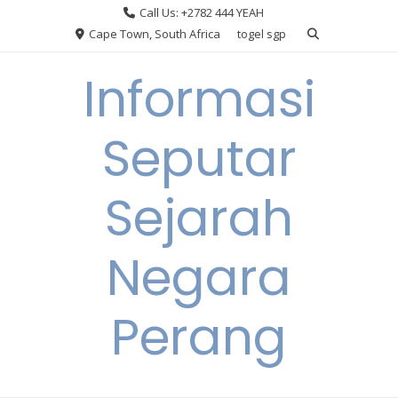
Skip
Call Us: +2782 444 YEAH
to
Cape Town, South Africa
togel sgp
content
Informasi
Seputar
Sejarah
Negara
Perang