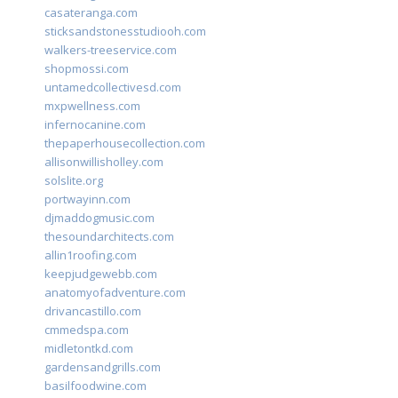
casateranga.com
sticksandstonesstudiooh.com
walkers-treeservice.com
shopmossi.com
untamedcollectivesd.com
mxpwellness.com
infernocanine.com
thepaperhousecollection.com
allisonwillisholley.com
solslite.org
portwayinn.com
djmaddogmusic.com
thesoundarchitects.com
allin1roofing.com
keepjudgewebb.com
anatomyofadventure.com
drivancastillo.com
cmmedspa.com
midletontkd.com
gardensandgrills.com
basilfoodwine.com