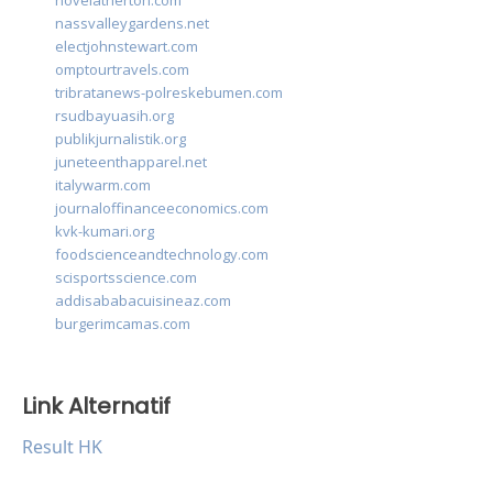
novelatherton.com
nassvalleygardens.net
electjohnstewart.com
omptourtravels.com
tribratanews-polreskebumen.com
rsudbayuasih.org
publikjurnalistik.org
juneteenthapparel.net
italywarm.com
journaloffinanceeconomics.com
kvk-kumari.org
foodscienceandtechnology.com
scisportsscience.com
addisababacuisineaz.com
burgerimcamas.com
Link Alternatif
Result HK