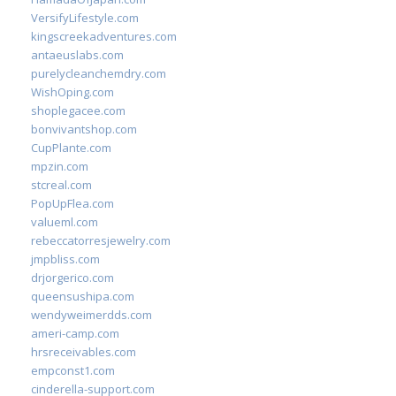
VersifyLifestyle.com
kingscreekadventures.com
antaeuslabs.com
purelycleanchemdry.com
WishOping.com
shoplegacee.com
bonvivantshop.com
CupPlante.com
mpzin.com
stcreal.com
PopUpFlea.com
valueml.com
rebeccatorresjewelry.com
jmpbliss.com
drjorgerico.com
queensushipa.com
wendyweimerdds.com
ameri-camp.com
hrsreceivables.com
empconst1.com
cinderella-support.com