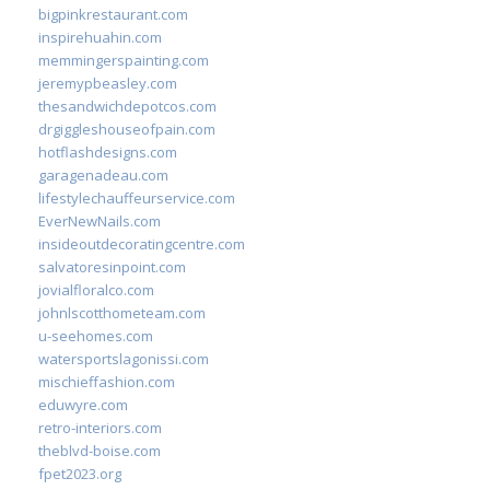
bigpinkrestaurant.com
inspirehuahin.com
memmingerspainting.com
jeremypbeasley.com
thesandwichdepotcos.com
drgiggleshouseofpain.com
hotflashdesigns.com
garagenadeau.com
lifestylechauffeurservice.com
EverNewNails.com
insideoutdecoratingcentre.com
salvatoresinpoint.com
jovialfloralco.com
johnlscotthometeam.com
u-seehomes.com
watersportslagonissi.com
mischieffashion.com
eduwyre.com
retro-interiors.com
theblvd-boise.com
fpet2023.org