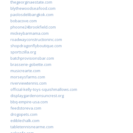
thegeorginaestate.com
blythewoodseafood.com
paolosdelibangkok.com
bobacove.com
phoone24brookfield.com
mickeybarmama.com
roadwayconstructioninc.com
shopdragonflyboutique.com
sportszilla.org
batchprovisionsbar.com
brasserie-gobette.com
musicrearte.com
morseysfarms.com
riverviewtennis.com
official-kelly-toys-squishmallows.com
displaygardenonsuncrest.org
bbq-empire-usa.com
feedstoreva.com
drogopets.com
ediblechalk.com
tabletennisnearme.com
oaksofa.com