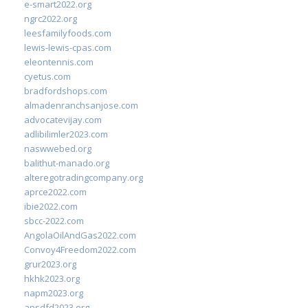
e-smart2022.org
ngrc2022.org
leesfamilyfoods.com
lewis-lewis-cpas.com
eleontennis.com
cyetus.com
bradfordshops.com
almadenranchsanjose.com
advocatevijay.com
adlibilimler2023.com
naswwebed.org
balithut-manado.org
alteregotradingcompany.org
aprce2022.com
ibie2022.com
sbcc-2022.com
AngolaOilAndGas2022.com
Convoy4Freedom2022.com
grur2023.org
hkhk2023.org
napm2023.org
apsdfd2023.org