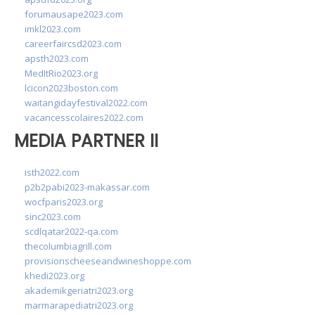
forumausape2023.com
imkl2023.com
careerfaircsd2023.com
apsth2023.com
MedItRio2023.org
lcicon2023boston.com
waitangidayfestival2022.com
vacancesscolaires2022.com
MEDIA PARTNER II
isth2022.com
p2b2pabi2023-makassar.com
wocfparis2023.org
sinc2023.com
scdlqatar2022-qa.com
thecolumbiagrill.com
provisionscheeseandwineshoppe.com
khedi2023.org
akademikgeriatri2023.org
marmarapediatri2023.org