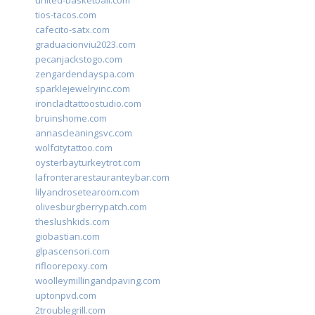
united-basketball.com
tios-tacos.com
cafecito-satx.com
graduacionviu2023.com
pecanjackstogo.com
zengardendayspa.com
sparklejewelryinc.com
ironcladtattoostudio.com
bruinshome.com
annascleaningsvc.com
wolfcitytattoo.com
oysterbayturkeytrot.com
lafronterarestauranteybar.com
lilyandrosetearoom.com
olivesburgberrypatch.com
theslushkids.com
giobastian.com
glpascensori.com
rifloorepoxy.com
woolleymillingandpaving.com
uptonpvd.com
2troublegrill.com