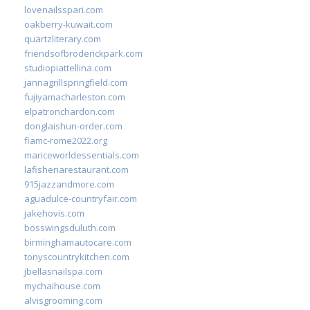
lovenailsspari.com
oakberry-kuwait.com
quartzliterary.com
friendsofbroderickpark.com
studiopiattellina.com
jannagrillspringfield.com
fujiyamacharleston.com
elpatronchardon.com
donglaishun-order.com
fiamc-rome2022.org
mariceworldessentials.com
lafisheriarestaurant.com
915jazzandmore.com
aguadulce-countryfair.com
jakehovis.com
bosswingsduluth.com
birminghamautocare.com
tonyscountrykitchen.com
jbellasnailspa.com
mychaihouse.com
alvisgrooming.com