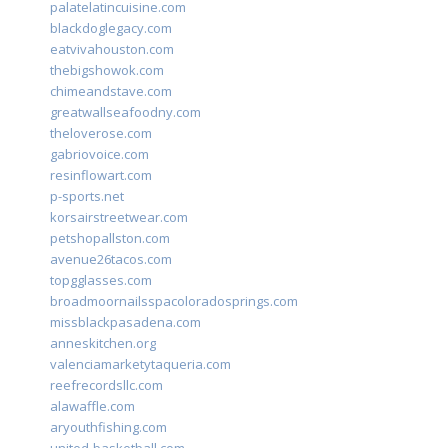
palatelatincuisine.com
blackdoglegacy.com
eatvivahouston.com
thebigshowok.com
chimeandstave.com
greatwallseafoodny.com
theloverose.com
gabriovoice.com
resinflowart.com
p-sports.net
korsairstreetwear.com
petshopallston.com
avenue26tacos.com
topgglasses.com
broadmoornailsspacoloradosprings.com
missblackpasadena.com
anneskitchen.org
valenciamarketytaqueria.com
reefrecordsllc.com
alawaffle.com
aryouthfishing.com