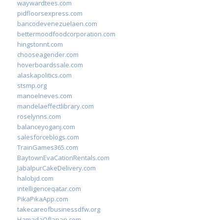
waywardtees.com
pidfloorsexpress.com
bancodevenezuelaen.com
bettermoodfoodcorporation.com
hingstonnt.com
chooseagender.com
hoverboardssale.com
alaskapolitics.com
stsmp.org
manoelneves.com
mandelaeffectlibrary.com
roselynns.com
balanceyoganj.com
salesforceblogs.com
TrainGames365.com
BaytownEvaCationRentals.com
JabalpurCakeDelivery.com
halobjd.com
intelligenceqatar.com
PikaPikaApp.com
takecareofbusinessdfw.org
HamadaOfJapan.com