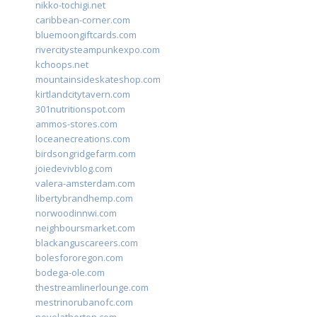
nikko-tochigi.net
caribbean-corner.com
bluemoongiftcards.com
rivercitysteampunkexpo.com
kchoops.net
mountainsideskateshop.com
kirtlandcitytavern.com
301nutritionspot.com
ammos-stores.com
loceanecreations.com
birdsongridgefarm.com
joiedevivblog.com
valera-amsterdam.com
libertybrandhemp.com
norwoodinnwi.com
neighboursmarket.com
blackanguscareers.com
bolesfororegon.com
bodega-ole.com
thestreamlinerlounge.com
mestrinorubanofc.com