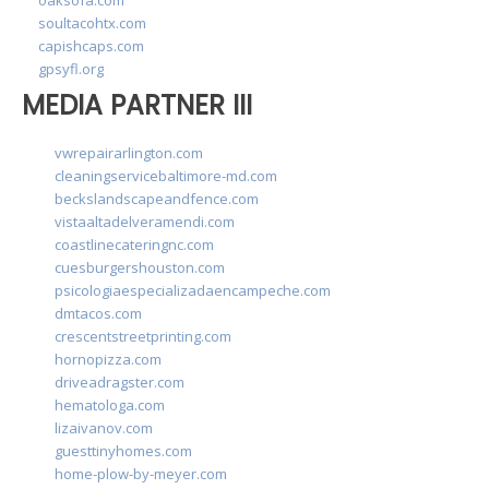
soultacohtx.com
capishcaps.com
gpsyfl.org
MEDIA PARTNER III
vwrepairarlington.com
cleaningservicebaltimore-md.com
beckslandscapeandfence.com
vistaaltadelveramendi.com
coastlinecateringnc.com
cuesburgershouston.com
psicologiaespecializadaencampeche.com
dmtacos.com
crescentstreetprinting.com
hornopizza.com
driveadragster.com
hematologa.com
lizaivanov.com
guesttinyhomes.com
home-plow-by-meyer.com