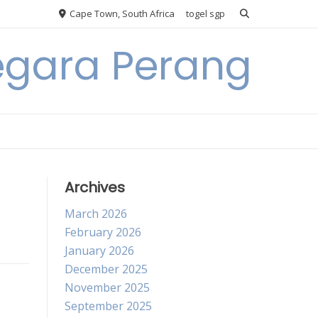
Cape Town, South Africa
togel sgp
egara Perang
Archives
March 2026
February 2026
January 2026
December 2025
November 2025
September 2025