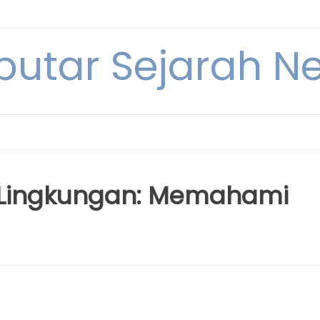
eputar Sejarah N
 Lingkungan: Memahami