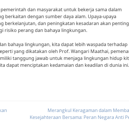
gi pemerintah dan masyarakat untuk bekerja sama dalam
ng berkaitan dengan sumber daya alam. Upaya-upaya
ng berkelanjutan, dan peningkatan kesadaran akan pentin
 risiko perang dan bahaya lingkungan.
 bahaya lingkungan, kita dapat lebih waspada terhadap r
perti yang dikatakan oleh Prof. Wangari Maathai, pemen
iliki tanggung jawab untuk menjaga lingkungan hidup kit
ta dapat menciptakan kedamaian dan keadilan di dunia ini.
kan
Merangkul Keragaman dalam Memb
Kesejahteraan Bersama: Peran Negara Anti P