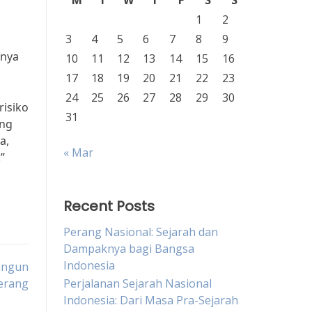
M
T
W
T
F
S
S
1
2
3
4
5
6
7
8
9
gnya
10
11
12
13
14
15
16
17
18
19
20
21
22
23
24
25
26
27
28
29
30
isiko
31
ang
a,
« Mar
”
Recent Posts
Perang Nasional: Sejarah dan
Dampaknya bagi Bangsa
Indonesia
angun
erang
Perjalanan Sejarah Nasional
Indonesia: Dari Masa Pra-Sejarah