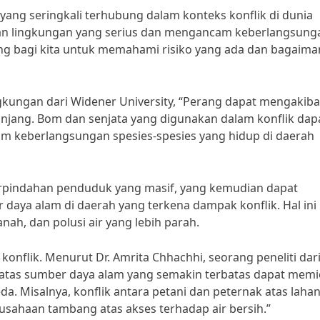
yang seringkali terhubung dalam konteks konflik di dunia
n lingkungan yang serius dan mengancam keberlangsung
ting bagi kita untuk memahami risiko yang ada dan bagaim
gkungan dari Widener University, “Perang dapat mengakib
njang. Bom dan senjata yang digunakan dalam konflik dap
am keberlangsungan spesies-spesies yang hidup di daerah
erpindahan penduduk yang masif, yang kemudian dapat
ya alam di daerah yang terkena dampak konflik. Hal ini
nah, dan polusi air yang lebih parah.
onflik. Menurut Dr. Amrita Chhachhi, seorang peneliti dar
n atas sumber daya alam yang semakin terbatas dapat memi
. Misalnya, konflik antara petani dan peternak atas laha
usahaan tambang atas akses terhadap air bersih.”