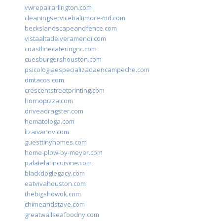
vwrepairarlington.com
cleaningservicebaltimore-md.com
beckslandscapeandfence.com
vistaaltadelveramendi.com
coastlinecateringnc.com
cuesburgershouston.com
psicologiaespecializadaencampeche.com
dmtacos.com
crescentstreetprinting.com
hornopizza.com
driveadragster.com
hematologa.com
lizaivanov.com
guesttinyhomes.com
home-plow-by-meyer.com
palatelatincuisine.com
blackdoglegacy.com
eatvivahouston.com
thebigshowok.com
chimeandstave.com
greatwallseafoodny.com