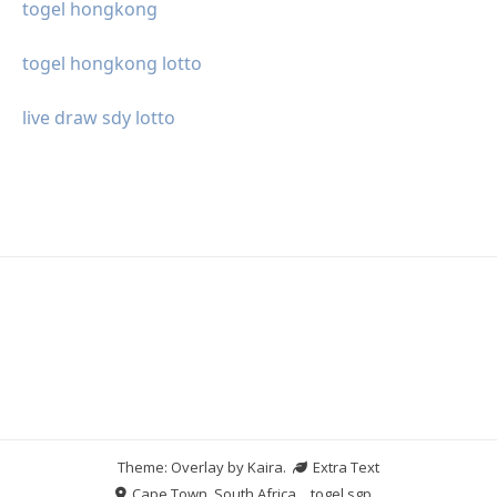
togel hongkong
togel hongkong lotto
live draw sdy lotto
Theme: Overlay by
Kaira
.
Extra Text
Cape Town, South Africa
togel sgp