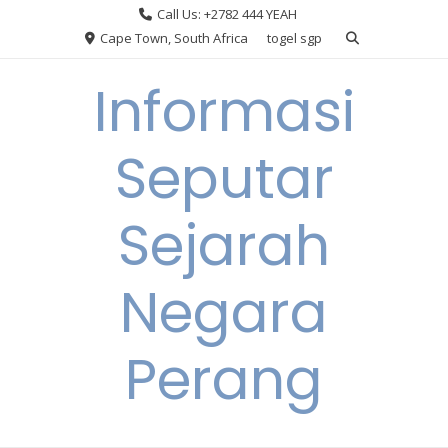
Skip
Call Us: +2782 444 YEAH
to
Cape Town, South Africa
togel sgp
content
Informasi
Seputar
Sejarah
Negara
Perang