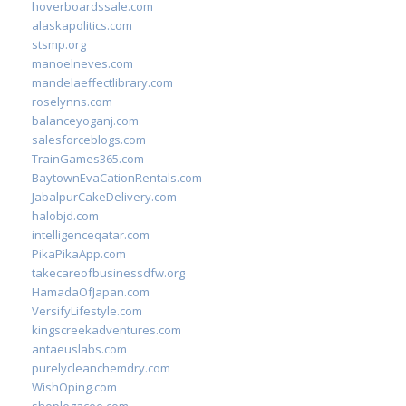
hoverboardssale.com
alaskapolitics.com
stsmp.org
manoelneves.com
mandelaeffectlibrary.com
roselynns.com
balanceyoganj.com
salesforceblogs.com
TrainGames365.com
BaytownEvaCationRentals.com
JabalpurCakeDelivery.com
halobjd.com
intelligenceqatar.com
PikaPikaApp.com
takecareofbusinessdfw.org
HamadaOfJapan.com
VersifyLifestyle.com
kingscreekadventures.com
antaeuslabs.com
purelycleanchemdry.com
WishOping.com