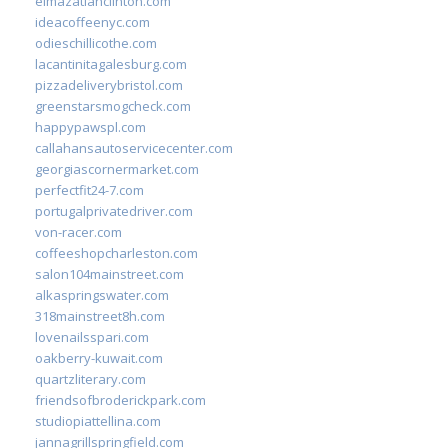
elmazatlanclinton.com
ideacoffeenyc.com
odieschillicothe.com
lacantinitagalesburg.com
pizzadeliverybristol.com
greenstarsmogcheck.com
happypawspl.com
callahansautoservicecenter.com
georgiascornermarket.com
perfectfit24-7.com
portugalprivatedriver.com
von-racer.com
coffeeshopcharleston.com
salon104mainstreet.com
alkaspringswater.com
318mainstreet8h.com
lovenailsspari.com
oakberry-kuwait.com
quartzliterary.com
friendsofbroderickpark.com
studiopiattellina.com
jannagrillspringfield.com