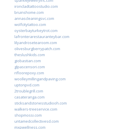
sparklejewelryinc.com
ironcladtattoostudio.com
bruinshome.com
annascleaningsvc.com
wolfcitytattoo.com
oysterbayturkeytrot.com
lafronterarestauranteybar.com
lilyandrosetearoom.com
olivesburgberrypatch.com
theslushkids.com
giobastian.com
glpascensori.com
rifloorepoxy.com
woolleymillingandpaving.com
uptonpvd.com
2troublegrill.com
casateranga.com
sticksandstonesstudiooh.com
walkers-treeservice.com
shopmossi.com
untamedcollectivesd.com
mxpwellness.com