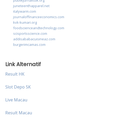
publikjurnalistik.org
juneteenthapparel.net
italywarm.com
journaloffinanceeconomics.com
kvk-kumari.org
foodscienceandtechnology.com
scisportsscience.com
addisababacuisineaz.com
burgerimcamas.com
Link Alternatif
Result HK
Slot Depo 5K
Live Macau
Result Macau