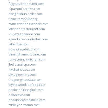
fujiyamacharleston.com
elpatronchardon.com
donglaishun-order.com
fiamc-rome2022.org
mariceworldessentials.com
lafisheriarestaurant.com
915jazzandmore.com
aguadulce-countryfair.com
jakehovis.com
bosswingsduluth.com
birminghamautocare.com
tonyscountrykitchen.com
jbellasnailspa.com
mychaihouse.com
alvisgrooming.com
thegeorginaestate.com
blythewoodseafood.com
paolosdelibangkok.com
bobacove.com
phoone24brookfield.com
mickeybarmama.com