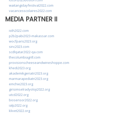
lcicon2023boston.com
waitangidayfestival2022.com
vacancesscolaires2022.com
MEDIA PARTNER II
isth2022.com
p2b2pabi2023-makassar.com
wocfparis2023.org
sinc2023.com
scdlqatar2022-qa.com
thecolumbiagrill.com
provisionscheeseandwineshoppe.com
khedi2023.org
akademikgeriatri2023.org
marmarapediatri2023.org
emchie2023.org
girisimselradyoloji2022.org
utcd2022.org
biosensor2022.org
ialp2022.org
klivet2022.org