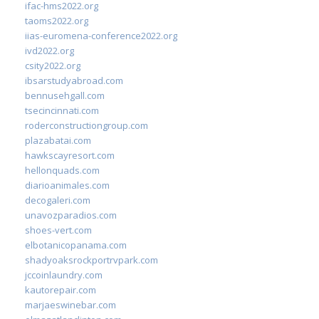
ifac-hms2022.org
taoms2022.org
iias-euromena-conference2022.org
ivd2022.org
csity2022.org
ibsarstudyabroad.com
bennusehgall.com
tsecincinnati.com
roderconstructiongroup.com
plazabatai.com
hawkscayresort.com
hellonquads.com
diarioanimales.com
decogaleri.com
unavozparadios.com
shoes-vert.com
elbotanicopanama.com
shadyoaksrockportrvpark.com
jccoinlaundry.com
kautorepair.com
marjaeswinebar.com