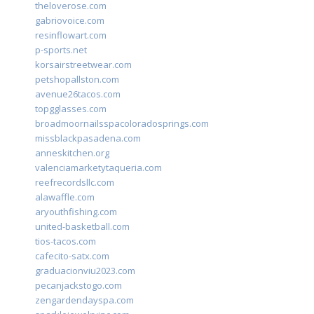
theloverose.com
gabriovoice.com
resinflowart.com
p-sports.net
korsairstreetwear.com
petshopallston.com
avenue26tacos.com
topgglasses.com
broadmoornailsspacoloradosprings.com
missblackpasadena.com
anneskitchen.org
valenciamarketytaqueria.com
reefrecordsllc.com
alawaffle.com
aryouthfishing.com
united-basketball.com
tios-tacos.com
cafecito-satx.com
graduacionviu2023.com
pecanjackstogo.com
zengardendayspa.com