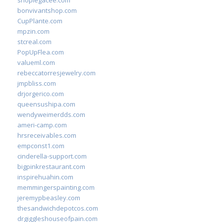
shoplegacee.com
bonvivantshop.com
CupPlante.com
mpzin.com
stcreal.com
PopUpFlea.com
valueml.com
rebeccatorresjewelry.com
jmpbliss.com
drjorgerico.com
queensushipa.com
wendyweimerdds.com
ameri-camp.com
hrsreceivables.com
empconst1.com
cinderella-support.com
bigpinkrestaurant.com
inspirehuahin.com
memmingerspainting.com
jeremypbeasley.com
thesandwichdepotcos.com
drgiggleshouseofpain.com