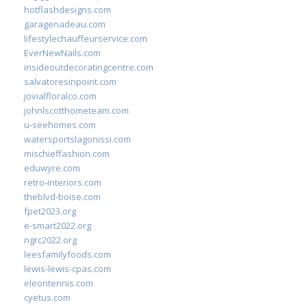
hotflashdesigns.com
garagenadeau.com
lifestylechauffeurservice.com
EverNewNails.com
insideoutdecoratingcentre.com
salvatoresinpoint.com
jovialfloralco.com
johnlscotthometeam.com
u-seehomes.com
watersportslagonissi.com
mischieffashion.com
eduwyre.com
retro-interiors.com
theblvd-boise.com
fpet2023.org
e-smart2022.org
ngrc2022.org
leesfamilyfoods.com
lewis-lewis-cpas.com
eleontennis.com
cyetus.com