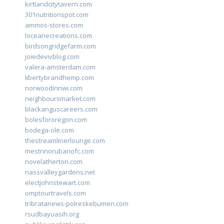
kirtlandcitytavern.com
301nutritionspot.com
ammos-stores.com
loceanecreations.com
birdsongridgefarm.com
joiedevivblog.com
valera-amsterdam.com
libertybrandhemp.com
norwoodinnwi.com
neighboursmarket.com
blackanguscareers.com
bolesfororegon.com
bodega-ole.com
thestreamlinerlounge.com
mestrinorubanofc.com
novelatherton.com
nassvalleygardens.net
electjohnstewart.com
omptourtravels.com
tribratanews-polreskebumen.com
rsudbayuasih.org