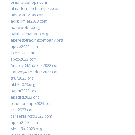
bradfordshops.com
almadenranchsanjose.com
advocatevijay.com
adlibilimler2023.com
naswwebed.org
balithut-manado.org
alteregotradingcompany.org
aprce2022.com
ibie2022.com
sbcc-2022.com
AngolaOilAndGas2022.com
Convoy4Freedom2022.com
grur2023.org
hkhk2023.org
napm2023.org
apsdfd2023.org
forumausape2023.com
imkl2023.com
careerfaircsd2023.com
apsth2023.com
MedItRio2023.org