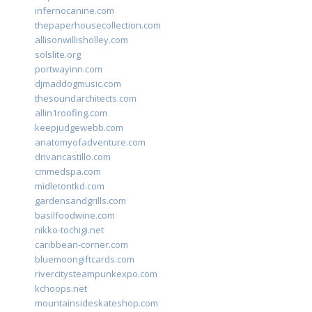
infernocanine.com
thepaperhousecollection.com
allisonwillisholley.com
solslite.org
portwayinn.com
djmaddogmusic.com
thesoundarchitects.com
allin1roofing.com
keepjudgewebb.com
anatomyofadventure.com
drivancastillo.com
cmmedspa.com
midletontkd.com
gardensandgrills.com
basilfoodwine.com
nikko-tochigi.net
caribbean-corner.com
bluemoongiftcards.com
rivercitysteampunkexpo.com
kchoops.net
mountainsideskateshop.com