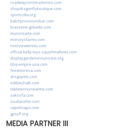
roadwayconstructioninc.com
shopdragonflyboutique.com
sportszilla.org
batchprovisionsbar.com
brasserie-gobette.com
musicrearte.com
morseysfarms.com
riverviewtennis.com
official-kelly-toys-squishmallows.com
displaygardenonsuncrest.org
bbq-empire-usa.com
feedstoreva.com
drogopets.com
ediblechalk.com
tabletennisnearme.com
oaksofa.com
soultacohtx.com
capishcaps.com
gpsyfl.org
MEDIA PARTNER III