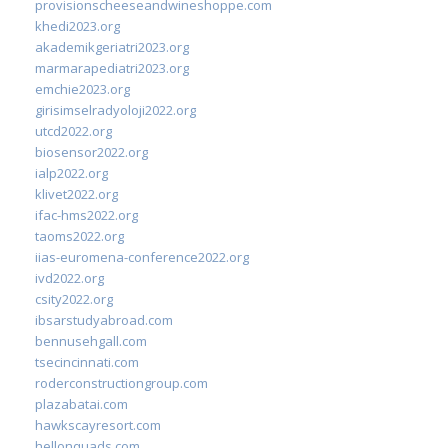
provisionscheeseandwineshoppe.com
khedi2023.org
akademikgeriatri2023.org
marmarapediatri2023.org
emchie2023.org
girisimselradyoloji2022.org
utcd2022.org
biosensor2022.org
ialp2022.org
klivet2022.org
ifac-hms2022.org
taoms2022.org
iias-euromena-conference2022.org
ivd2022.org
csity2022.org
ibsarstudyabroad.com
bennusehgall.com
tsecincinnati.com
roderconstructiongroup.com
plazabatai.com
hawkscayresort.com
hellonquads.com