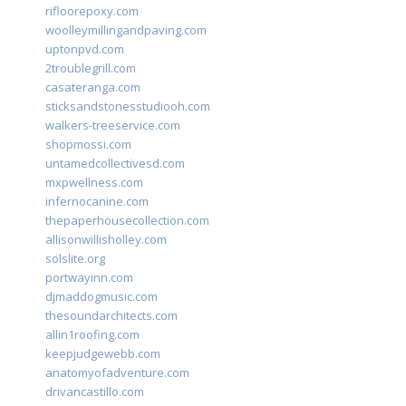
rifloorepoxy.com
woolleymillingandpaving.com
uptonpvd.com
2troublegrill.com
casateranga.com
sticksandstonesstudiooh.com
walkers-treeservice.com
shopmossi.com
untamedcollectivesd.com
mxpwellness.com
infernocanine.com
thepaperhousecollection.com
allisonwillisholley.com
solslite.org
portwayinn.com
djmaddogmusic.com
thesoundarchitects.com
allin1roofing.com
keepjudgewebb.com
anatomyofadventure.com
drivancastillo.com