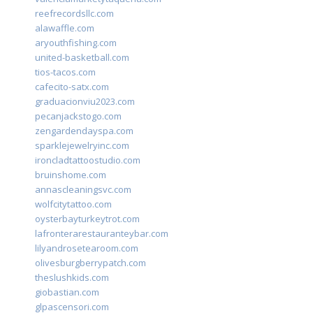
reefrecordsllc.com
alawaffle.com
aryouthfishing.com
united-basketball.com
tios-tacos.com
cafecito-satx.com
graduacionviu2023.com
pecanjackstogo.com
zengardendayspa.com
sparklejewelryinc.com
ironcladtattoostudio.com
bruinshome.com
annascleaningsvc.com
wolfcitytattoo.com
oysterbayturkeytrot.com
lafronterarestauranteybar.com
lilyandrosetearoom.com
olivesburgberrypatch.com
theslushkids.com
giobastian.com
glpascensori.com