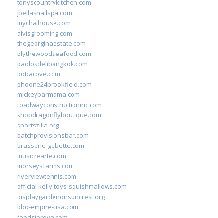
tonyscountrykitchen.com
jbellasnailspa.com
mychaihouse.com
alvisgrooming.com
thegeorginaestate.com
blythewoodseafood.com
paolosdelibangkok.com
bobacove.com
phoone24brookfield.com
mickeybarmama.com
roadwayconstructioninc.com
shopdragonflyboutique.com
sportszilla.org
batchprovisionsbar.com
brasserie-gobette.com
musicrearte.com
morseysfarms.com
riverviewtennis.com
official-kelly-toys-squishmallows.com
displaygardenonsuncrest.org
bbq-empire-usa.com
feedstoreva.com