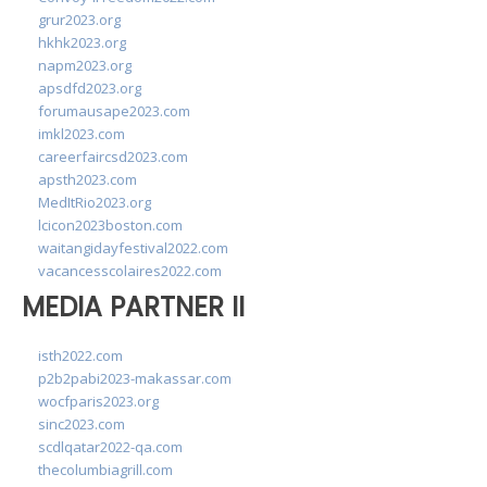
grur2023.org
hkhk2023.org
napm2023.org
apsdfd2023.org
forumausape2023.com
imkl2023.com
careerfaircsd2023.com
apsth2023.com
MedItRio2023.org
lcicon2023boston.com
waitangidayfestival2022.com
vacancesscolaires2022.com
MEDIA PARTNER II
isth2022.com
p2b2pabi2023-makassar.com
wocfparis2023.org
sinc2023.com
scdlqatar2022-qa.com
thecolumbiagrill.com