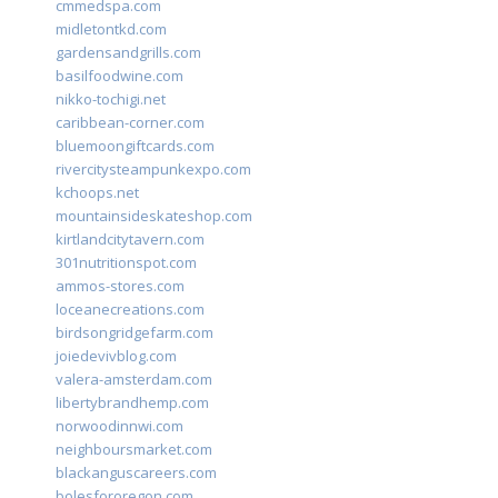
cmmedspa.com
midletontkd.com
gardensandgrills.com
basilfoodwine.com
nikko-tochigi.net
caribbean-corner.com
bluemoongiftcards.com
rivercitysteampunkexpo.com
kchoops.net
mountainsideskateshop.com
kirtlandcitytavern.com
301nutritionspot.com
ammos-stores.com
loceanecreations.com
birdsongridgefarm.com
joiedevivblog.com
valera-amsterdam.com
libertybrandhemp.com
norwoodinnwi.com
neighboursmarket.com
blackanguscareers.com
bolesfororegon.com