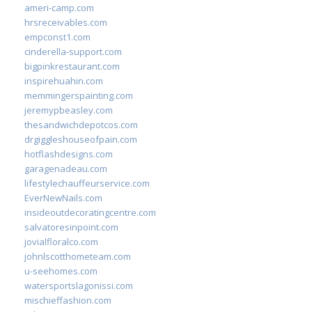
ameri-camp.com
hrsreceivables.com
empconst1.com
cinderella-support.com
bigpinkrestaurant.com
inspirehuahin.com
memmingerspainting.com
jeremypbeasley.com
thesandwichdepotcos.com
drgiggleshouseofpain.com
hotflashdesigns.com
garagenadeau.com
lifestylechauffeurservice.com
EverNewNails.com
insideoutdecoratingcentre.com
salvatoresinpoint.com
jovialfloralco.com
johnlscotthometeam.com
u-seehomes.com
watersportslagonissi.com
mischieffashion.com