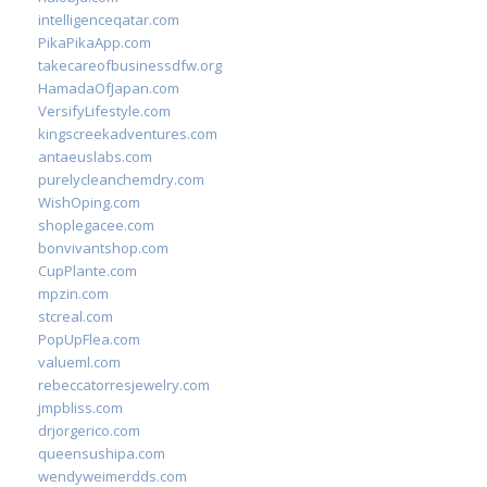
intelligenceqatar.com
PikaPikaApp.com
takecareofbusinessdfw.org
HamadaOfJapan.com
VersifyLifestyle.com
kingscreekadventures.com
antaeuslabs.com
purelycleanchemdry.com
WishOping.com
shoplegacee.com
bonvivantshop.com
CupPlante.com
mpzin.com
stcreal.com
PopUpFlea.com
valueml.com
rebeccatorresjewelry.com
jmpbliss.com
drjorgerico.com
queensushipa.com
wendyweimerdds.com