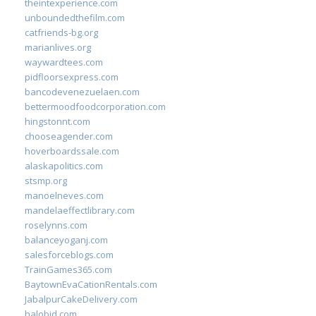
theintexperience.com
unboundedthefilm.com
catfriends-bg.org
marianlives.org
waywardtees.com
pidfloorsexpress.com
bancodevenezuelaen.com
bettermoodfoodcorporation.com
hingstonnt.com
chooseagender.com
hoverboardssale.com
alaskapolitics.com
stsmp.org
manoelneves.com
mandelaeffectlibrary.com
roselynns.com
balanceyoganj.com
salesforceblogs.com
TrainGames365.com
BaytownEvaCationRentals.com
JabalpurCakeDelivery.com
halobjd.com