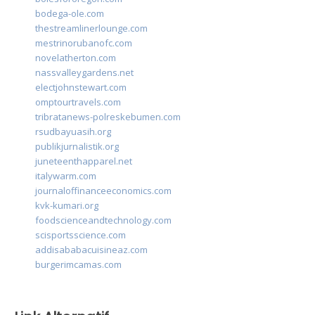
bodega-ole.com
thestreamlinerlounge.com
mestrinorubanofc.com
novelatherton.com
nassvalleygardens.net
electjohnstewart.com
omptourtravels.com
tribratanews-polreskebumen.com
rsudbayuasih.org
publikjurnalistik.org
juneteenthapparel.net
italywarm.com
journaloffinanceeconomics.com
kvk-kumari.org
foodscienceandtechnology.com
scisportsscience.com
addisababacuisineaz.com
burgerimcamas.com