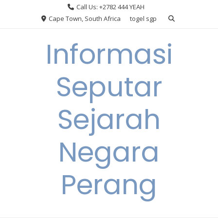
Skip
Call Us: +2782 444 YEAH
to
Cape Town, South Africa
togel sgp
content
Informasi
Seputar
Sejarah
Negara
Perang