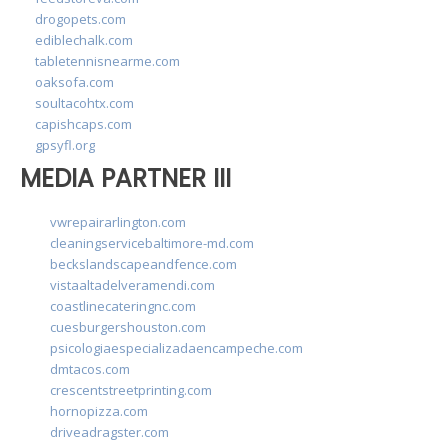
drogopets.com
ediblechalk.com
tabletennisnearme.com
oaksofa.com
soultacohtx.com
capishcaps.com
gpsyfl.org
MEDIA PARTNER III
vwrepairarlington.com
cleaningservicebaltimore-md.com
beckslandscapeandfence.com
vistaaltadelveramendi.com
coastlinecateringnc.com
cuesburgershouston.com
psicologiaespecializadaencampeche.com
dmtacos.com
crescentstreetprinting.com
hornopizza.com
driveadragster.com