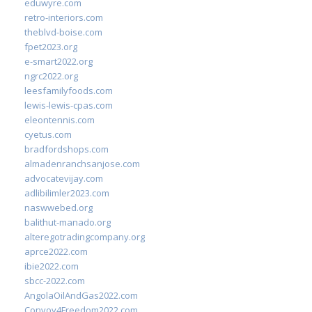
eduwyre.com
retro-interiors.com
theblvd-boise.com
fpet2023.org
e-smart2022.org
ngrc2022.org
leesfamilyfoods.com
lewis-lewis-cpas.com
eleontennis.com
cyetus.com
bradfordshops.com
almadenranchsanjose.com
advocatevijay.com
adlibilimler2023.com
naswwebed.org
balithut-manado.org
alteregotradingcompany.org
aprce2022.com
ibie2022.com
sbcc-2022.com
AngolaOilAndGas2022.com
Convoy4Freedom2022.com