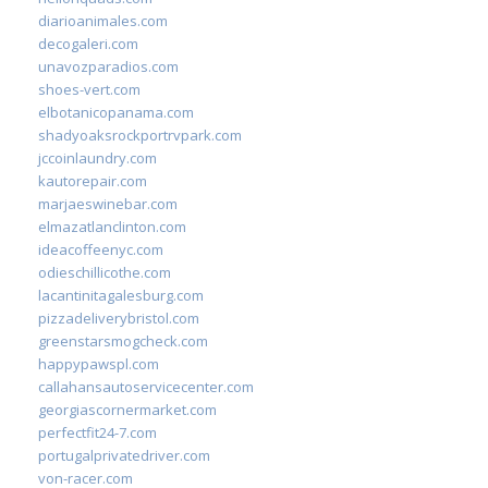
diarioanimales.com
decogaleri.com
unavozparadios.com
shoes-vert.com
elbotanicopanama.com
shadyoaksrockportrvpark.com
jccoinlaundry.com
kautorepair.com
marjaeswinebar.com
elmazatlanclinton.com
ideacoffeenyc.com
odieschillicothe.com
lacantinitagalesburg.com
pizzadeliverybristol.com
greenstarsmogcheck.com
happypawspl.com
callahansautoservicecenter.com
georgiascornermarket.com
perfectfit24-7.com
portugalprivatedriver.com
von-racer.com