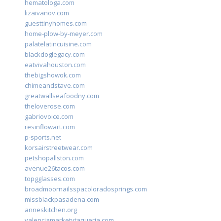
hematologa.com
lizaivanov.com
guesttinyhomes.com
home-plow-by-meyer.com
palatelatincuisine.com
blackdoglegacy.com
eatvivahouston.com
thebigshowok.com
chimeandstave.com
greatwallseafoodny.com
theloverose.com
gabriovoice.com
resinflowart.com
p-sports.net
korsairstreetwear.com
petshopallston.com
avenue26tacos.com
topgglasses.com
broadmoornailsspacoloradosprings.com
missblackpasadena.com
anneskitchen.org
valenciamarketytaqueria.com