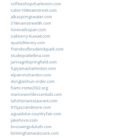
coffeeshopcharleston.com
salon104mainstreet.com
alkaspringswater.com
318mainstreet8h.com
lovenailsspari.com
oakberry-kuwait.com
quartzliterary.com
friendsofbroderickpark.com
studiopiattellina.com
jannagrillspringfield.com
fujiyamacharleston.com
elpatronchardon.com
donglaishun-order.com
fiamc-rome2022.org
mariceworldessentials.com
lafisheriarestaurant.com
915jazzandmore.com
aguadulce-countryfair.com
jakehovis.com
bosswingsduluth.com
birminghamautocare.com