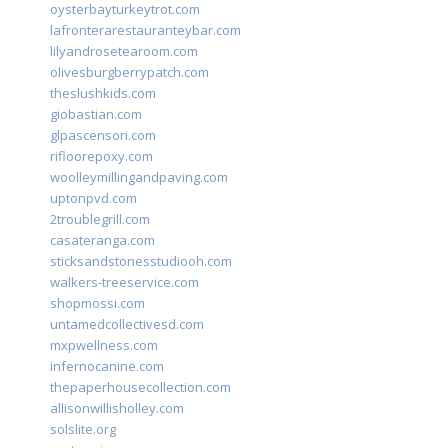
oysterbayturkeytrot.com
lafronterarestauranteybar.com
lilyandrosetearoom.com
olivesburgberrypatch.com
theslushkids.com
giobastian.com
glpascensori.com
rifloorepoxy.com
woolleymillingandpaving.com
uptonpvd.com
2troublegrill.com
casateranga.com
sticksandstonesstudiooh.com
walkers-treeservice.com
shopmossi.com
untamedcollectivesd.com
mxpwellness.com
infernocanine.com
thepaperhousecollection.com
allisonwillisholley.com
solslite.org