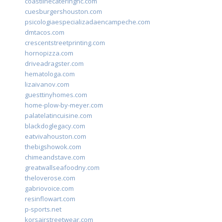
coastlinecateringnc.com
cuesburgershouston.com
psicologiaespecializadaencampeche.com
dmtacos.com
crescentstreetprinting.com
hornopizza.com
driveadragster.com
hematologa.com
lizaivanov.com
guesttinyhomes.com
home-plow-by-meyer.com
palatelatincuisine.com
blackdoglegacy.com
eatvivahouston.com
thebigshowok.com
chimeandstave.com
greatwallseafoodny.com
theloverose.com
gabriovoice.com
resinflowart.com
p-sports.net
korsairstreetwear.com