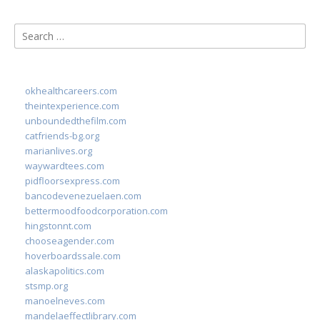
Search
for:
okhealthcareers.com
theintexperience.com
unboundedthefilm.com
catfriends-bg.org
marianlives.org
waywardtees.com
pidfloorsexpress.com
bancodevenezuelaen.com
bettermoodfoodcorporation.com
hingstonnt.com
chooseagender.com
hoverboardssale.com
alaskapolitics.com
stsmp.org
manoelneves.com
mandelaeffectlibrary.com