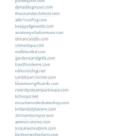
portwayinn.com
djmaddogmusic.com
thesoundarchitects.com
allin1roofing.com
keepjudgewebb.com
anatomyofadventure.com
drivancastillo.com
cmmedspa.com
midletontkd.com
gardensandgrills.com
basilfoodwine.com
nikko-tochigi.net
caribbean-corner.com
bluemoongiftcards.com
rivercitysteampunkexpo.com
kchoops.net
mountainsideskateshop.com
kirtlandcitytavern.com
301nutritionspot.com
ammos-stores.com
loceanecreations.com
birdsongridgefarm.com