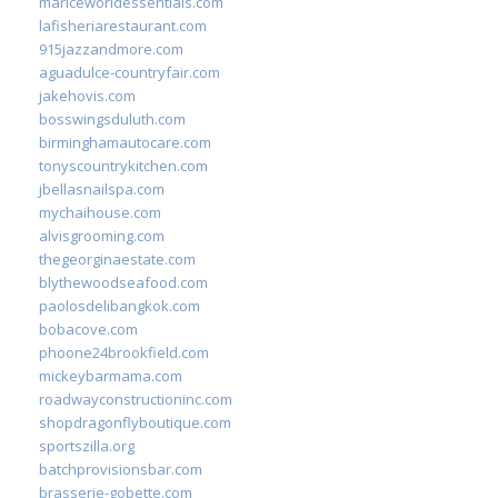
mariceworldessentials.com
lafisheriarestaurant.com
915jazzandmore.com
aguadulce-countryfair.com
jakehovis.com
bosswingsduluth.com
birminghamautocare.com
tonyscountrykitchen.com
jbellasnailspa.com
mychaihouse.com
alvisgrooming.com
thegeorginaestate.com
blythewoodseafood.com
paolosdelibangkok.com
bobacove.com
phoone24brookfield.com
mickeybarmama.com
roadwayconstructioninc.com
shopdragonflyboutique.com
sportszilla.org
batchprovisionsbar.com
brasserie-gobette.com