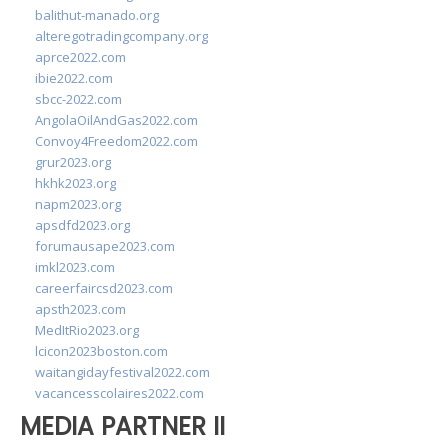
balithut-manado.org
alteregotradingcompany.org
aprce2022.com
ibie2022.com
sbcc-2022.com
AngolaOilAndGas2022.com
Convoy4Freedom2022.com
grur2023.org
hkhk2023.org
napm2023.org
apsdfd2023.org
forumausape2023.com
imkl2023.com
careerfaircsd2023.com
apsth2023.com
MedItRio2023.org
lcicon2023boston.com
waitangidayfestival2022.com
vacancesscolaires2022.com
MEDIA PARTNER II