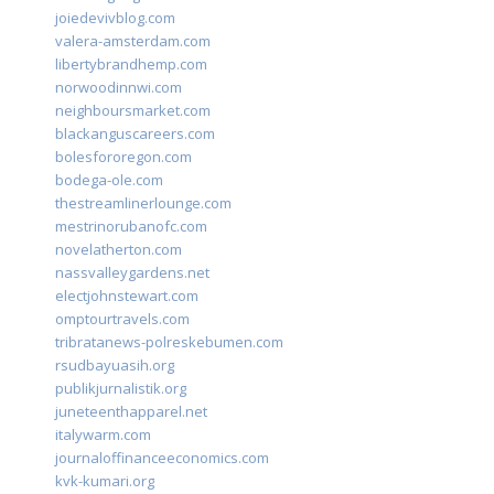
joiedevivblog.com
valera-amsterdam.com
libertybrandhemp.com
norwoodinnwi.com
neighboursmarket.com
blackanguscareers.com
bolesfororegon.com
bodega-ole.com
thestreamlinerlounge.com
mestrinorubanofc.com
novelatherton.com
nassvalleygardens.net
electjohnstewart.com
omptourtravels.com
tribratanews-polreskebumen.com
rsudbayuasih.org
publikjurnalistik.org
juneteenthapparel.net
italywarm.com
journaloffinanceeconomics.com
kvk-kumari.org