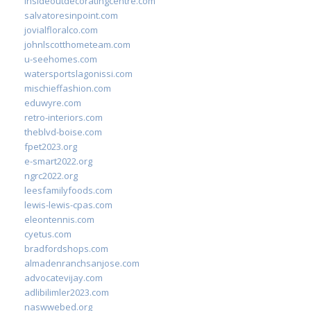
insideoutdecoratingcentre.com
salvatoresinpoint.com
jovialfloralco.com
johnlscotthometeam.com
u-seehomes.com
watersportslagonissi.com
mischieffashion.com
eduwyre.com
retro-interiors.com
theblvd-boise.com
fpet2023.org
e-smart2022.org
ngrc2022.org
leesfamilyfoods.com
lewis-lewis-cpas.com
eleontennis.com
cyetus.com
bradfordshops.com
almadenranchsanjose.com
advocatevijay.com
adlibilimler2023.com
naswwebed.org