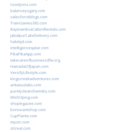
roselynns.com
balanceyoganj.com
salesforceblogs.com
TrainGames365.com
BaytownEvaCationRentals.com
JabalpurCakeDelivery.com
halobjd.com
intelligenceqatar.com
PikaPikaApp.com
takecareofbusinessdfw.org
HamadaOfJapan.com
VersifyLifestyle.com
kingscreekadventures.com
antaeuslabs.com
purelycleanchemdry.com
WishOping.com
shoplegacee.com
bonvivantshop.com
CupPlante.com
mpzin.com
stcreal.com