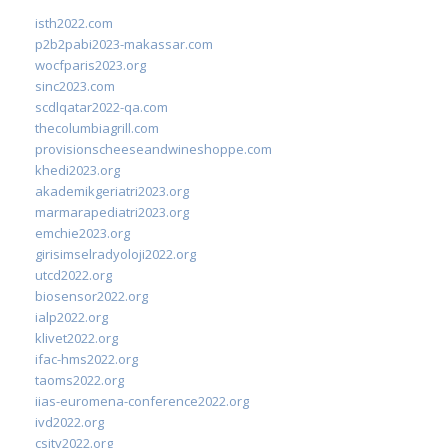
isth2022.com
p2b2pabi2023-makassar.com
wocfparis2023.org
sinc2023.com
scdlqatar2022-qa.com
thecolumbiagrill.com
provisionscheeseandwineshoppe.com
khedi2023.org
akademikgeriatri2023.org
marmarapediatri2023.org
emchie2023.org
girisimselradyoloji2022.org
utcd2022.org
biosensor2022.org
ialp2022.org
klivet2022.org
ifac-hms2022.org
taoms2022.org
iias-euromena-conference2022.org
ivd2022.org
csity2022.org