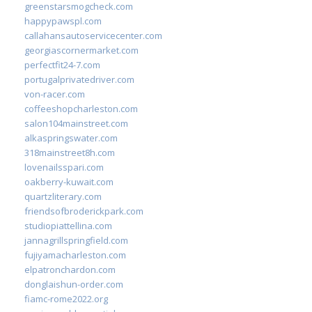
greenstarsmogcheck.com
happypawspl.com
callahansautoservicecenter.com
georgiascornermarket.com
perfectfit24-7.com
portugalprivatedriver.com
von-racer.com
coffeeshopcharleston.com
salon104mainstreet.com
alkaspringswater.com
318mainstreet8h.com
lovenailsspari.com
oakberry-kuwait.com
quartzliterary.com
friendsofbroderickpark.com
studiopiattellina.com
jannagrillspringfield.com
fujiyamacharleston.com
elpatronchardon.com
donglaishun-order.com
fiamc-rome2022.org