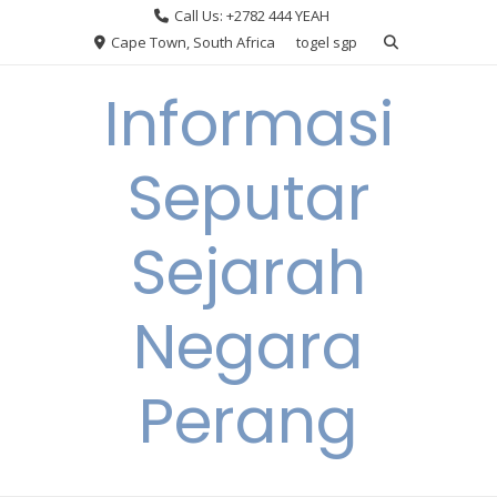
Skip
Call Us: +2782 444 YEAH
to
Cape Town, South Africa
togel sgp
content
Informasi
Seputar
Sejarah
Negara
Perang