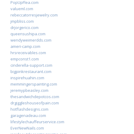
PopUpFlea.com
valueml.com
rebeccatorresjewelry.com
jmpbliss.com
drjorgerico.com
queensushipa.com
wendyweimerdds.com
ameri-camp.com
hrsreceivables.com
empconst1.com
cinderella-support.com
bigpinkrestaurant.com
inspirehuahin.com
memmingerspainting.com
jeremypbeasley.com
thesandwichdepotcos.com
drgiggleshouseofpain.com
hotflashdesigns.com
garagenadeau.com
lifestylechauffeurservice.com
EverNewNails.com