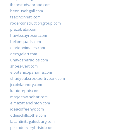
ibsarstudyabroad.com
bennusehgall.com
tsecincinnati.com
roderconstructiongroup.com
plazabatai.com
hawkscayresort.com
hellonquads.com
diarioanimales.com
decogaleri.com
unavozparadios.com
shoes-vert.com
elbotanicopanama.com
shadyoaksrockportrvpark.com
jccoinlaundry.com
kautorepair.com
marjaeswinebar.com
elmazatlanclinton.com
ideacoffeenyc.com
odieschillicothe.com
lacantinitagalesburg.com
pizzadeliverybristol.com