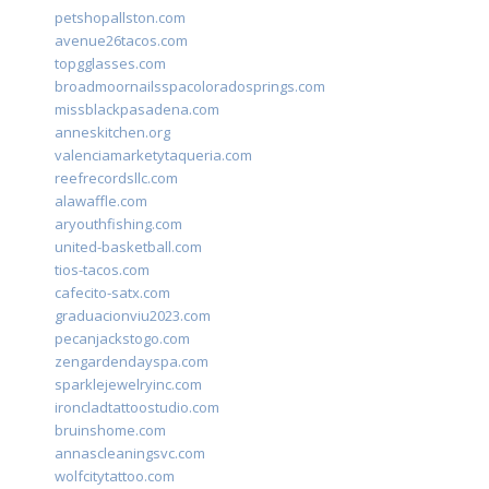
petshopallston.com
avenue26tacos.com
topgglasses.com
broadmoornailsspacoloradosprings.com
missblackpasadena.com
anneskitchen.org
valenciamarketytaqueria.com
reefrecordsllc.com
alawaffle.com
aryouthfishing.com
united-basketball.com
tios-tacos.com
cafecito-satx.com
graduacionviu2023.com
pecanjackstogo.com
zengardendayspa.com
sparklejewelryinc.com
ironcladtattoostudio.com
bruinshome.com
annascleaningsvc.com
wolfcitytattoo.com