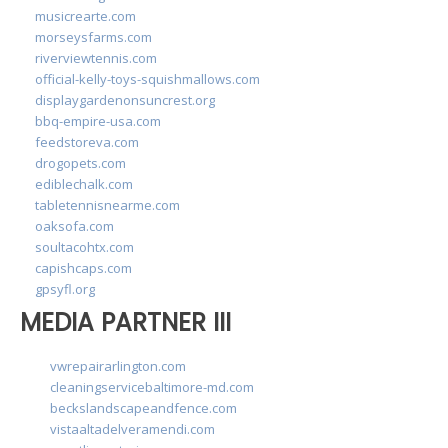
musicrearte.com
morseysfarms.com
riverviewtennis.com
official-kelly-toys-squishmallows.com
displaygardenonsuncrest.org
bbq-empire-usa.com
feedstoreva.com
drogopets.com
ediblechalk.com
tabletennisnearme.com
oaksofa.com
soultacohtx.com
capishcaps.com
gpsyfl.org
MEDIA PARTNER III
vwrepairarlington.com
cleaningservicebaltimore-md.com
beckslandscapeandfence.com
vistaaltadelveramendi.com