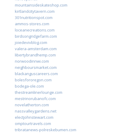
mountainsideskateshop.com
kirtlandcitytavern.com
301nutritionspot.com
ammos-stores.com
loceanecreations.com
birdsongridgefarm.com
joiedevivblog.com
valera-amsterdam.com
libertybrandhemp.com
norwoodinnwi.com
neighboursmarket.com
blackanguscareers.com
bolesfororegon.com
bodega-ole.com
thestreamlinerlounge.com
mestrinorubanofc.com
novelatherton.com
nassvalleygardens.net
electjohnstewart.com
omptourtravels.com
tribratanews-polreskebumen.com