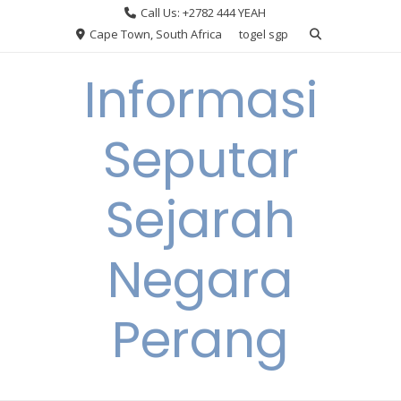
Skip
Call Us: +2782 444 YEAH
to
Cape Town, South Africa
togel sgp
content
Informasi
Seputar
Sejarah
Negara
Perang