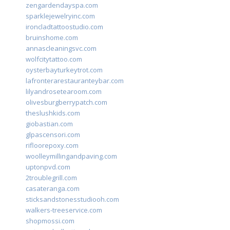
zengardendayspa.com
sparklejewelryinc.com
ironcladtattoostudio.com
bruinshome.com
annascleaningsvc.com
wolfcitytattoo.com
oysterbayturkeytrot.com
lafronterarestauranteybar.com
lilyandrosetearoom.com
olivesburgberrypatch.com
theslushkids.com
giobastian.com
glpascensori.com
rifloorepoxy.com
woolleymillingandpaving.com
uptonpvd.com
2troublegrill.com
casateranga.com
sticksandstonesstudiooh.com
walkers-treeservice.com
shopmossi.com