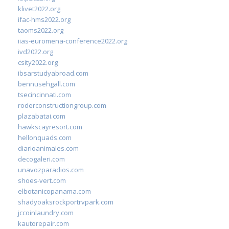
klivet2022.org
ifac-hms2022.org
taoms2022.org
iias-euromena-conference2022.org
ivd2022.org
csity2022.org
ibsarstudyabroad.com
bennusehgall.com
tsecincinnati.com
roderconstructiongroup.com
plazabatai.com
hawkscayresort.com
hellonquads.com
diarioanimales.com
decogaleri.com
unavozparadios.com
shoes-vert.com
elbotanicopanama.com
shadyoaksrockportrvpark.com
jccoinlaundry.com
kautorepair.com