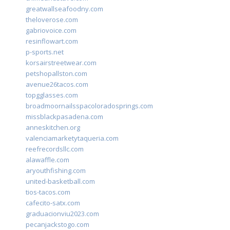
greatwallseafoodny.com
theloverose.com
gabriovoice.com
resinflowart.com
p-sports.net
korsairstreetwear.com
petshopallston.com
avenue26tacos.com
topgglasses.com
broadmoornailsspacoloradosprings.com
missblackpasadena.com
anneskitchen.org
valenciamarketytaqueria.com
reefrecordsllc.com
alawaffle.com
aryouthfishing.com
united-basketball.com
tios-tacos.com
cafecito-satx.com
graduacionviu2023.com
pecanjackstogo.com