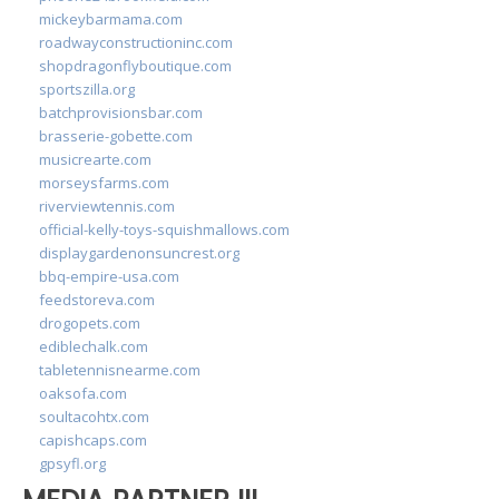
mickeybarmama.com
roadwayconstructioninc.com
shopdragonflyboutique.com
sportszilla.org
batchprovisionsbar.com
brasserie-gobette.com
musicrearte.com
morseysfarms.com
riverviewtennis.com
official-kelly-toys-squishmallows.com
displaygardenonsuncrest.org
bbq-empire-usa.com
feedstoreva.com
drogopets.com
ediblechalk.com
tabletennisnearme.com
oaksofa.com
soultacohtx.com
capishcaps.com
gpsyfl.org