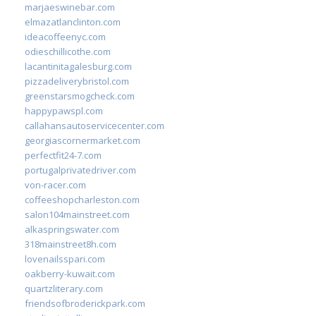
marjaeswinebar.com
elmazatlanclinton.com
ideacoffeenyc.com
odieschillicothe.com
lacantinitagalesburg.com
pizzadeliverybristol.com
greenstarsmogcheck.com
happypawspl.com
callahansautoservicecenter.com
georgiascornermarket.com
perfectfit24-7.com
portugalprivatedriver.com
von-racer.com
coffeeshopcharleston.com
salon104mainstreet.com
alkaspringswater.com
318mainstreet8h.com
lovenailsspari.com
oakberry-kuwait.com
quartzliterary.com
friendsofbroderickpark.com