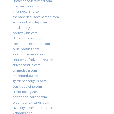
untamedcollectivesd.com
mxpwellness.com
infernocanine.com
thepaperhousecollection.com
allisonwillisholley.com
solslite.org
portwayinn.com
djmaddogmusic.com
thesoundarchitects.com
allin1roofing.com
keepjudgewebb.com
anatomyofadventure.com
drivancastillo.com
cmmedspa.com
midletontkd.com
gardensandgrills.com
basilfoodwine.com
nikko-tochigi.net
caribbean-corner.com
bluemoongiftcards.com
rivercitysteampunkexpo.com
kchoops.net