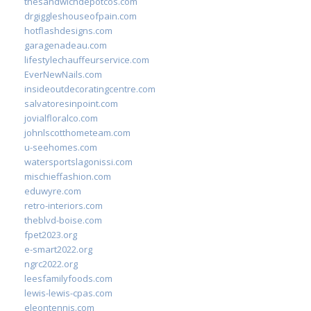
thesandwichdepotcos.com
drgiggleshouseofpain.com
hotflashdesigns.com
garagenadeau.com
lifestylechauffeurservice.com
EverNewNails.com
insideoutdecoratingcentre.com
salvatoresinpoint.com
jovialfloralco.com
johnlscotthometeam.com
u-seehomes.com
watersportslagonissi.com
mischieffashion.com
eduwyre.com
retro-interiors.com
theblvd-boise.com
fpet2023.org
e-smart2022.org
ngrc2022.org
leesfamilyfoods.com
lewis-lewis-cpas.com
eleontennis.com