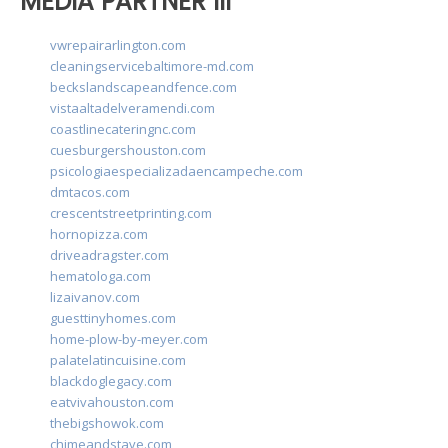
MEDIA PARTNER III
vwrepairarlington.com
cleaningservicebaltimore-md.com
beckslandscapeandfence.com
vistaaltadelveramendi.com
coastlinecateringnc.com
cuesburgershouston.com
psicologiaespecializadaencampeche.com
dmtacos.com
crescentstreetprinting.com
hornopizza.com
driveadragster.com
hematologa.com
lizaivanov.com
guesttinyhomes.com
home-plow-by-meyer.com
palatelatincuisine.com
blackdoglegacy.com
eatvivahouston.com
thebigshowok.com
chimeandstave.com