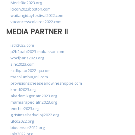
MedItRio2023.org
lcicon2023boston.com
waitangidayfestival2022.com
vacancesscolaires2022.com
MEDIA PARTNER II
isth2022.com
p2b2pabi2023-makassar.com
wocfparis2023.org
sinc2023.com
scdlqatar2022-qa.com
thecolumbiagrill.com
provisionscheeseandwineshoppe.com
khedi2023.org
akademikgeriatri2023.org
marmarapediatri2023.org
emchie2023.org
girisimselradyoloji2022.org
utcd2022.org
biosensor2022.org
ialp2022.org