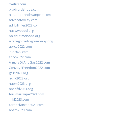
cyetus.com
bradfordshops.com
almadenranchsanjose.com
advocatevijay.com
adlibilimler2023.com
naswwebed.org
balithut-manado.org
alteregotradingcompany.org
aprce2022.com
ibie2022.com
sbcc-2022.com
AngolaOilAndGas2022.com
Convoy4Freedom2022.com
grur2023.org
hkhk2023.org
napm2023.org
apsdfd2023.org
forumausape2023.com
imkl2023.com
careerfaircsd2023.com
apsth2023.com