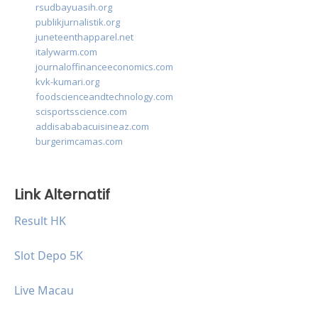
rsudbayuasih.org
publikjurnalistik.org
juneteenthapparel.net
italywarm.com
journaloffinanceeconomics.com
kvk-kumari.org
foodscienceandtechnology.com
scisportsscience.com
addisababacuisineaz.com
burgerimcamas.com
Link Alternatif
Result HK
Slot Depo 5K
Live Macau