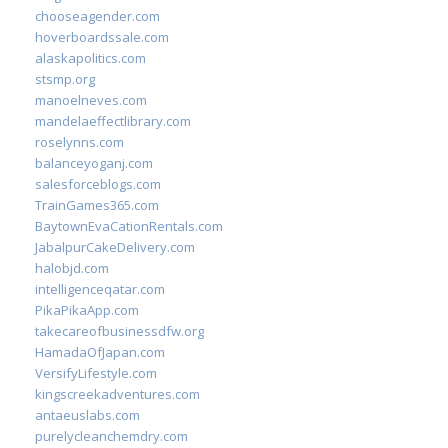
chooseagender.com
hoverboardssale.com
alaskapolitics.com
stsmp.org
manoelneves.com
mandelaeffectlibrary.com
roselynns.com
balanceyoganj.com
salesforceblogs.com
TrainGames365.com
BaytownEvaCationRentals.com
JabalpurCakeDelivery.com
halobjd.com
intelligenceqatar.com
PikaPikaApp.com
takecareofbusinessdfw.org
HamadaOfJapan.com
VersifyLifestyle.com
kingscreekadventures.com
antaeuslabs.com
purelycleanchemdry.com