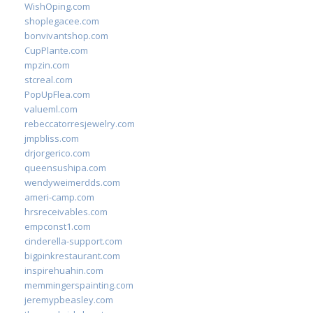
WishOping.com
shoplegacee.com
bonvivantshop.com
CupPlante.com
mpzin.com
stcreal.com
PopUpFlea.com
valueml.com
rebeccatorresjewelry.com
jmpbliss.com
drjorgerico.com
queensushipa.com
wendyweimerdds.com
ameri-camp.com
hrsreceivables.com
empconst1.com
cinderella-support.com
bigpinkrestaurant.com
inspirehuahin.com
memmingerspainting.com
jeremypbeasley.com