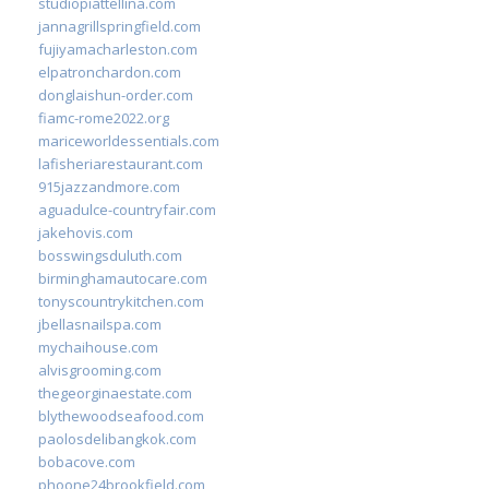
studiopiattellina.com
jannagrillspringfield.com
fujiyamacharleston.com
elpatronchardon.com
donglaishun-order.com
fiamc-rome2022.org
mariceworldessentials.com
lafisheriarestaurant.com
915jazzandmore.com
aguadulce-countryfair.com
jakehovis.com
bosswingsduluth.com
birminghamautocare.com
tonyscountrykitchen.com
jbellasnailspa.com
mychaihouse.com
alvisgrooming.com
thegeorginaestate.com
blythewoodseafood.com
paolosdelibangkok.com
bobacove.com
phoone24brookfield.com