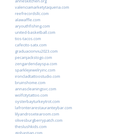
anneskitchen.org
valenciamarketytaqueria.com
reefrecordsllc.com
alawaffle.com
aryouthfishing.com
united-basketball.com
tios-tacos.com
cafecito-satx.com
graduacionviu2023.com
pecanjackstogo.com
zengardendayspa.com
sparklejewelryinc.com
ironcladtattoostudio.com
bruinshome.com
annascleaningsvc.com
wolfcitytattoo.com
oysterbayturkeytrot.com
lafronterarestauranteybar.com
lilyandrosetearoom.com
olivesburgberrypatch.com
theslushkids.com
giobastian.com