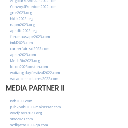
AngolaOilAndGas2022.com
Convoy4Freedom2022.com
grur2023.org
hkhk2023.org
napm2023.org
apsdfd2023.org
forumausape2023.com
imkl2023.com
careerfaircsd2023.com
apsth2023.com
MedItRio2023.org
lcicon2023boston.com
waitangidayfestival2022.com
vacancesscolaires2022.com
MEDIA PARTNER II
isth2022.com
p2b2pabi2023-makassar.com
wocfparis2023.org
sinc2023.com
scdlqatar2022-qa.com