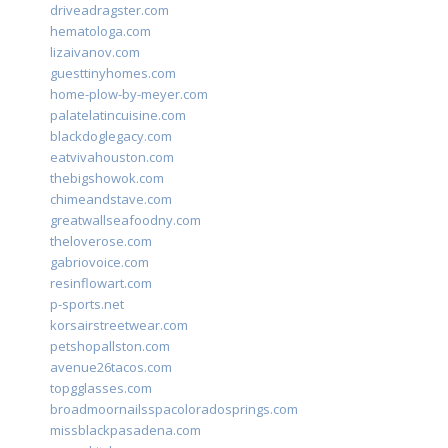
driveadragster.com
hematologa.com
lizaivanov.com
guesttinyhomes.com
home-plow-by-meyer.com
palatelatincuisine.com
blackdoglegacy.com
eatvivahouston.com
thebigshowok.com
chimeandstave.com
greatwallseafoodny.com
theloverose.com
gabriovoice.com
resinflowart.com
p-sports.net
korsairstreetwear.com
petshopallston.com
avenue26tacos.com
topgglasses.com
broadmoornailsspacoloradosprings.com
missblackpasadena.com