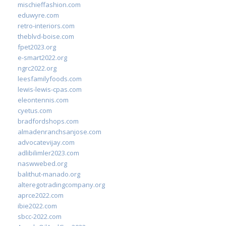
mischieffashion.com
eduwyre.com
retro-interiors.com
theblvd-boise.com
fpet2023.org
e-smart2022.org
ngrc2022.org
leesfamilyfoods.com
lewis-lewis-cpas.com
eleontennis.com
cyetus.com
bradfordshops.com
almadenranchsanjose.com
advocatevijay.com
adlibilimler2023.com
naswwebed.org
balithut-manado.org
alteregotradingcompany.org
aprce2022.com
ibie2022.com
sbcc-2022.com