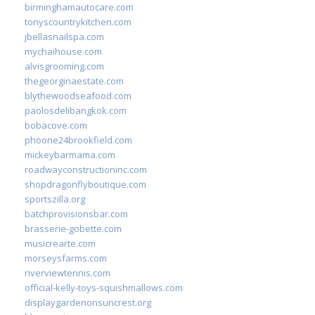
birminghamautocare.com
tonyscountrykitchen.com
jbellasnailspa.com
mychaihouse.com
alvisgrooming.com
thegeorginaestate.com
blythewoodseafood.com
paolosdelibangkok.com
bobacove.com
phoone24brookfield.com
mickeybarmama.com
roadwayconstructioninc.com
shopdragonflyboutique.com
sportszilla.org
batchprovisionsbar.com
brasserie-gobette.com
musicrearte.com
morseysfarms.com
riverviewtennis.com
official-kelly-toys-squishmallows.com
displaygardenonsuncrest.org