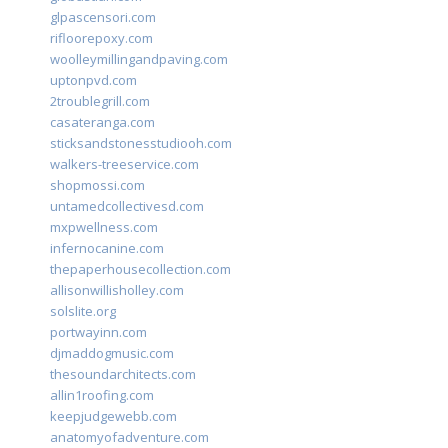
glpascensori.com
rifloorepoxy.com
woolleymillingandpaving.com
uptonpvd.com
2troublegrill.com
casateranga.com
sticksandstonesstudiooh.com
walkers-treeservice.com
shopmossi.com
untamedcollectivesd.com
mxpwellness.com
infernocanine.com
thepaperhousecollection.com
allisonwillisholley.com
solslite.org
portwayinn.com
djmaddogmusic.com
thesoundarchitects.com
allin1roofing.com
keepjudgewebb.com
anatomyofadventure.com