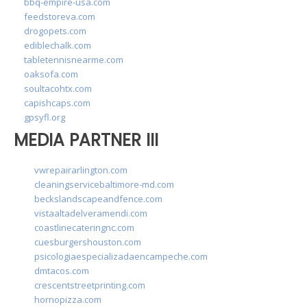
bbq-empire-usa.com
feedstoreva.com
drogopets.com
ediblechalk.com
tabletennisnearme.com
oaksofa.com
soultacohtx.com
capishcaps.com
gpsyfl.org
MEDIA PARTNER III
vwrepairarlington.com
cleaningservicebaltimore-md.com
beckslandscapeandfence.com
vistaaltadelveramendi.com
coastlinecateringnc.com
cuesburgershouston.com
psicologiaespecializadaencampeche.com
dmtacos.com
crescentstreetprinting.com
hornopizza.com