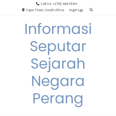
Skip
Call Us: +2782 444 YEAH
to
Cape Town, South Africa
togel sgp
content
Informasi
Seputar
Sejarah
Negara
Perang