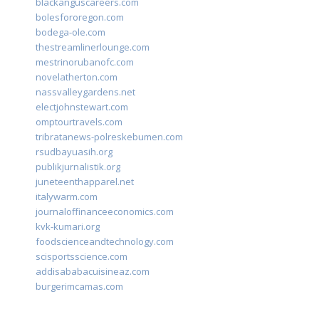
blackanguscareers.com
bolesfororegon.com
bodega-ole.com
thestreamlinerlounge.com
mestrinorubanofc.com
novelatherton.com
nassvalleygardens.net
electjohnstewart.com
omptourtravels.com
tribratanews-polreskebumen.com
rsudbayuasih.org
publikjurnalistik.org
juneteenthapparel.net
italywarm.com
journaloffinanceeconomics.com
kvk-kumari.org
foodscienceandtechnology.com
scisportsscience.com
addisababacuisineaz.com
burgerimcamas.com