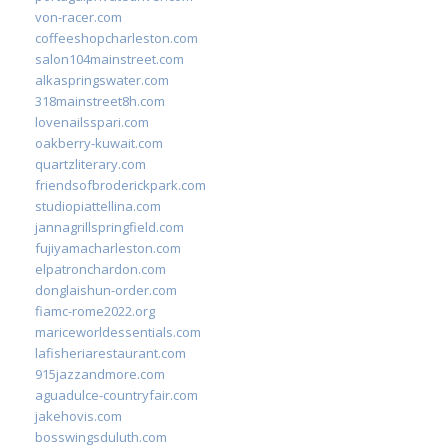
von-racer.com
coffeeshopcharleston.com
salon104mainstreet.com
alkaspringswater.com
318mainstreet8h.com
lovenailsspari.com
oakberry-kuwait.com
quartzliterary.com
friendsofbroderickpark.com
studiopiattellina.com
jannagrillspringfield.com
fujiyamacharleston.com
elpatronchardon.com
donglaishun-order.com
fiamc-rome2022.org
mariceworldessentials.com
lafisheriarestaurant.com
915jazzandmore.com
aguadulce-countryfair.com
jakehovis.com
bosswingsduluth.com