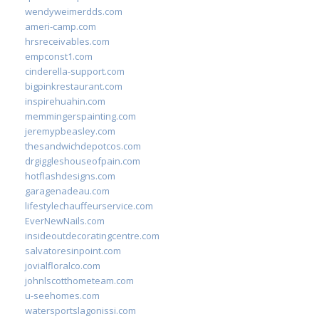
wendyweimerdds.com
ameri-camp.com
hrsreceivables.com
empconst1.com
cinderella-support.com
bigpinkrestaurant.com
inspirehuahin.com
memmingerspainting.com
jeremypbeasley.com
thesandwichdepotcos.com
drgiggleshouseofpain.com
hotflashdesigns.com
garagenadeau.com
lifestylechauffeurservice.com
EverNewNails.com
insideoutdecoratingcentre.com
salvatoresinpoint.com
jovialfloralco.com
johnlscotthometeam.com
u-seehomes.com
watersportslagonissi.com