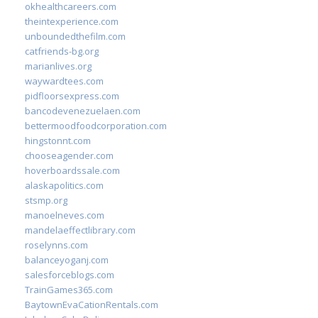
okhealthcareers.com
theintexperience.com
unboundedthefilm.com
catfriends-bg.org
marianlives.org
waywardtees.com
pidfloorsexpress.com
bancodevenezuelaen.com
bettermoodfoodcorporation.com
hingstonnt.com
chooseagender.com
hoverboardssale.com
alaskapolitics.com
stsmp.org
manoelneves.com
mandelaeffectlibrary.com
roselynns.com
balanceyoganj.com
salesforceblogs.com
TrainGames365.com
BaytownEvaCationRentals.com