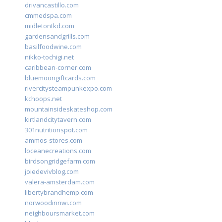
drivancastillo.com
cmmedspa.com
midletontkd.com
gardensandgrills.com
basilfoodwine.com
nikko-tochigi.net
caribbean-corner.com
bluemoongiftcards.com
rivercitysteampunkexpo.com
kchoops.net
mountainsideskateshop.com
kirtlandcitytavern.com
301nutritionspot.com
ammos-stores.com
loceanecreations.com
birdsongridgefarm.com
joiedevivblog.com
valera-amsterdam.com
libertybrandhemp.com
norwoodinnwi.com
neighboursmarket.com