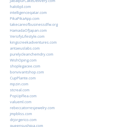
JabalpurCakeDelivery.com
halobjd.com
intelligenceqatar.com
PikaPikaApp.com
takecareofbusinessdfw.org
HamadaOfJapan.com
VersifyLifestyle.com
kingscreekadventures.com
antaeuslabs.com
purelycleanchemdry.com
WishOping.com
shoplegacee.com
bonvivantshop.com
CupPlante.com
mpzin.com
stcreal.com
PopUpFlea.com
valueml.com
rebeccatorresjewelry.com
jmpbliss.com
drjorgerico.com
queensushipa.com