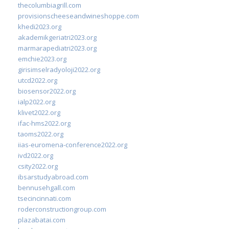
thecolumbiagrill.com
provisionscheeseandwineshoppe.com
khedi2023.org
akademikgeriatri2023.org
marmarapediatri2023.org
emchie2023.org
girisimselradyoloji2022.org
utcd2022.org
biosensor2022.org
ialp2022.org
klivet2022.org
ifac-hms2022.org
taoms2022.org
iias-euromena-conference2022.org
ivd2022.org
csity2022.org
ibsarstudyabroad.com
bennusehgall.com
tsecincinnati.com
roderconstructiongroup.com
plazabatai.com