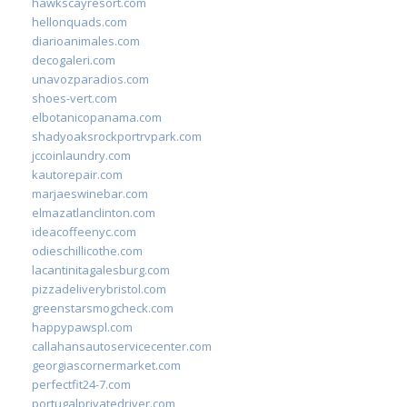
hawkscayresort.com
hellonquads.com
diarioanimales.com
decogaleri.com
unavozparadios.com
shoes-vert.com
elbotanicopanama.com
shadyoaksrockportrvpark.com
jccoinlaundry.com
kautorepair.com
marjaeswinebar.com
elmazatlanclinton.com
ideacoffeenyc.com
odieschillicothe.com
lacantinitagalesburg.com
pizzadeliverybristol.com
greenstarsmogcheck.com
happypawspl.com
callahansautoservicecenter.com
georgiascornermarket.com
perfectfit24-7.com
portugalprivatedriver.com