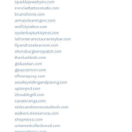
sparklejewelryinc.com
ironcladtattoostudio.com
bruinshome.com
annascleaningsvc.com
wolfcitytattoo.com
oysterbayturkeytrot.com
lafronterarestauranteybar.com
lilyandrosetearoom.com
olivesburgberrypatch.com
theslushkids.com
giobastian.com
glpascensori.com
rifloorepoxy.com
woolleymillingandpaving.com
uptonpvd.com
2troublegrill.com
casateranga.com
sticksandstonesstudiooh.com
walkers-treeservice.com
shopmossi.com
untamedcollectivesd.com
mxpwellness.com