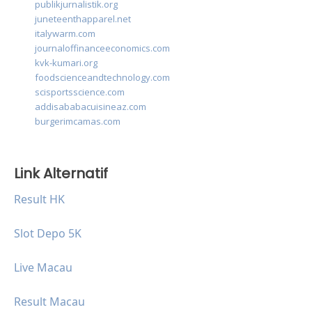
publikjurnalistik.org
juneteenthapparel.net
italywarm.com
journaloffinanceeconomics.com
kvk-kumari.org
foodscienceandtechnology.com
scisportsscience.com
addisababacuisineaz.com
burgerimcamas.com
Link Alternatif
Result HK
Slot Depo 5K
Live Macau
Result Macau