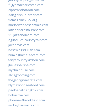
fujiyamacharleston.com
elpatronchardon.com
donglaishun-order.com
fiamc-rome2022.org
mariceworldessentials.com
lafisheriarestaurant.com
915jazzandmore.com
aguadulce-countryfair.com
jakehovis.com
bosswingsduluth.com
birminghamautocare.com
tonyscountrykitchen.com
jbellasnailspa.com
mychaihouse.com
alvisgrooming.com
thegeorginaestate.com
blythewoodseafood.com
paolosdelibangkok.com
bobacove.com
phoone24brookfield.com
mickeybarmama.com