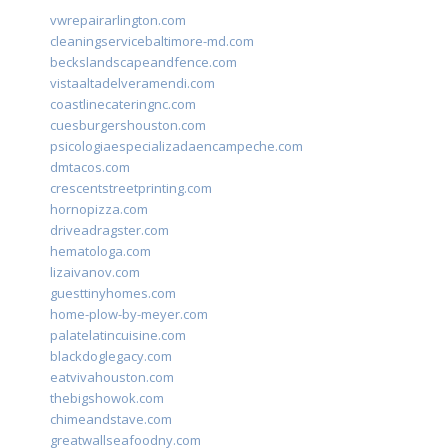
vwrepairarlington.com
cleaningservicebaltimore-md.com
beckslandscapeandfence.com
vistaaltadelveramendi.com
coastlinecateringnc.com
cuesburgershouston.com
psicologiaespecializadaencampeche.com
dmtacos.com
crescentstreetprinting.com
hornopizza.com
driveadragster.com
hematologa.com
lizaivanov.com
guesttinyhomes.com
home-plow-by-meyer.com
palatelatincuisine.com
blackdoglegacy.com
eatvivahouston.com
thebigshowok.com
chimeandstave.com
greatwallseafoodny.com