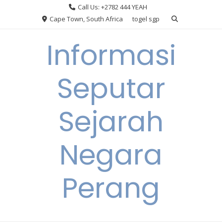
Skip
Call Us: +2782 444 YEAH
to
Cape Town, South Africa
togel sgp
content
Informasi
Seputar
Sejarah
Negara
Perang