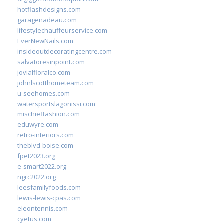
hotflashdesigns.com
garagenadeau.com
lifestylechauffeurservice.com
EverNewNails.com
insideoutdecoratingcentre.com
salvatoresinpoint.com
jovialfloralco.com
johnlscotthometeam.com
u-seehomes.com
watersportslagonissi.com
mischieffashion.com
eduwyre.com
retro-interiors.com
theblvd-boise.com
fpet2023.org
e-smart2022.org
ngrc2022.org
leesfamilyfoods.com
lewis-lewis-cpas.com
eleontennis.com
cyetus.com