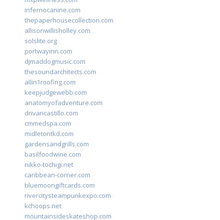
infernocanine.com
thepaperhousecollection.com
allisonwillisholley.com
solslite.org
portwayinn.com
djmaddogmusic.com
thesoundarchitects.com
allin1roofing.com
keepjudgewebb.com
anatomyofadventure.com
drivancastillo.com
cmmedspa.com
midletontkd.com
gardensandgrills.com
basilfoodwine.com
nikko-tochigi.net
caribbean-corner.com
bluemoongiftcards.com
rivercitysteampunkexpo.com
kchoops.net
mountainsideskateshop.com