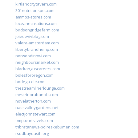
kirtlandcitytavern.com
301nutritionspot.com
ammos-stores.com
loceanecreations.com
birdsongridgefarm.com
joiedevivblog.com
valera-amsterdam.com
libertybrandhemp.com
norwoodinnwi.com
neighboursmarket.com
blackanguscareers.com
bolesfororegon.com
bodega-ole.com
thestreamlinerlounge.com
mestrinorubanofc.com
novelatherton.com
nassvalleygardens.net
electjohnstewart.com
omptourtravels.com
tribratanews-polreskebumen.com
rsudbayuasih.org