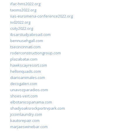
ifac-hms2022.org
taoms2022.org
iias-euromena-conference2022.org
ivd2022.org
csity2022.org
ibsarstudyabroad.com
bennusehgall.com
tsecincinnati.com
roderconstructiongroup.com
plazabatai.com
hawkscayresort.com
hellonquads.com
diarioanimales.com
decogaleri.com
unavozparadios.com
shoes-vert.com
elbotanicopanama.com
shadyoaksrockportrvpark.com
jccoinlaundry.com
kautorepair.com
marjaeswinebar.com