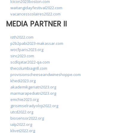
lcicon2023boston.com
waitangidayfestival2022.com
vacancesscolaires2022.com
MEDIA PARTNER II
isth2022.com
p2b2pabi2023-makassar.com
wocfparis2023.org
sinc2023.com
scdlqatar2022-qa.com
thecolumbiagrill.com
provisionscheeseandwineshoppe.com
khedi2023.org
akademikgeriatri2023.org
marmarapediatri2023.org
emchie2023.org
girisimselradyoloji2022.org
utcd2022.org
biosensor2022.org
ialp2022.org
klivet2022.org