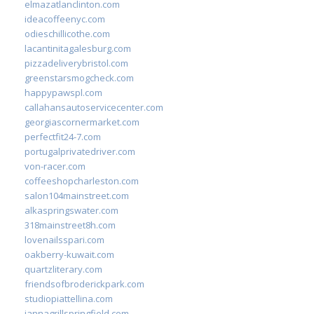
elmazatlanclinton.com
ideacoffeenyc.com
odieschillicothe.com
lacantinitagalesburg.com
pizzadeliverybristol.com
greenstarsmogcheck.com
happypawspl.com
callahansautoservicecenter.com
georgiascornermarket.com
perfectfit24-7.com
portugalprivatedriver.com
von-racer.com
coffeeshopcharleston.com
salon104mainstreet.com
alkaspringswater.com
318mainstreet8h.com
lovenailsspari.com
oakberry-kuwait.com
quartzliterary.com
friendsofbroderickpark.com
studiopiattellina.com
jannagrillspringfield.com