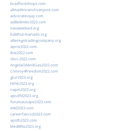
bradfordshops.com
almadenranchsanjose.com
advocatevijay.com
adlibilimler2023.com
naswwebed.org
balithut-manado.org
alteregotradingcompany.org
aprce2022.com
ibie2022.com
sbcc-2022.com
AngolaOilAndGas2022.com
Convoy4Freedom2022.com
grur2023.org
hkhk2023.org
napm2023.org
apsdfd2023.org
forumausape2023.com
imkl2023.com
careerfaircsd2023.com
apsth2023.com
MedItRio2023.org