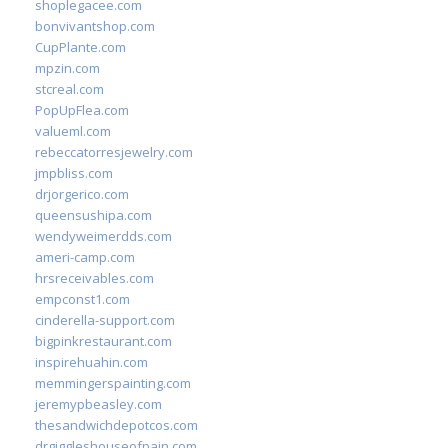
shoplegacee.com
bonvivantshop.com
CupPlante.com
mpzin.com
stcreal.com
PopUpFlea.com
valueml.com
rebeccatorresjewelry.com
jmpbliss.com
drjorgerico.com
queensushipa.com
wendyweimerdds.com
ameri-camp.com
hrsreceivables.com
empconst1.com
cinderella-support.com
bigpinkrestaurant.com
inspirehuahin.com
memmingerspainting.com
jeremypbeasley.com
thesandwichdepotcos.com
drgiggleshouseofpain.com