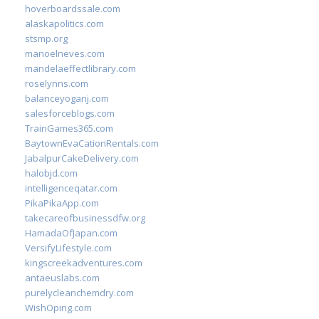
hoverboardssale.com
alaskapolitics.com
stsmp.org
manoelneves.com
mandelaeffectlibrary.com
roselynns.com
balanceyoganj.com
salesforceblogs.com
TrainGames365.com
BaytownEvaCationRentals.com
JabalpurCakeDelivery.com
halobjd.com
intelligenceqatar.com
PikaPikaApp.com
takecareofbusinessdfw.org
HamadaOfJapan.com
VersifyLifestyle.com
kingscreekadventures.com
antaeuslabs.com
purelycleanchemdry.com
WishOping.com