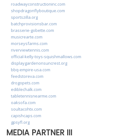
roadwayconstructioninc.com
shopdragonflyboutique.com
sportszilla.org
batchprovisionsbar.com
brasserie-gobette.com
musicrearte.com
morseysfarms.com
riverviewtennis.com
official-kelly-toys-squishmallows.com
displaygardenonsuncrest.org
bbq-empire-usa.com
feedstoreva.com
drogopets.com
ediblechalk.com
tabletennisnearme.com
oaksofa.com
soultacohtx.com
capishcaps.com
gpsyfl.org
MEDIA PARTNER III