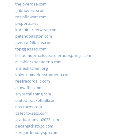
theloverose.com
gabriovoice.com
resinflowart.com
p-sports.net
korsairstreetwear.com
petshopallston.com
avenue26tacos.com
topgglasses.com
broadmoornailsspacoloradosprings.com
missblackpasadena.com
anneskitchen.org
valenciamarketytaqueria.com
reefrecordsllc.com
alawaffle.com
aryouthfishing.com
united-basketball.com
tios-tacos.com
cafecito-satx.com
graduacionviu2023.com
pecanjackstogo.com
zengardendayspa.com