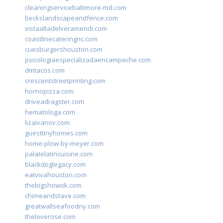
cleaningservicebaltimore-md.com
beckslandscapeandfence.com
vistaaltadelveramendi.com
coastlinecateringnc.com
cuesburgershouston.com
psicologiaespecializadaencampeche.com
dmtacos.com
crescentstreetprinting.com
hornopizza.com
driveadragster.com
hematologa.com
lizaivanov.com
guesttinyhomes.com
home-plow-by-meyer.com
palatelatincuisine.com
blackdoglegacy.com
eatvivahouston.com
thebigshowok.com
chimeandstave.com
greatwallseafoodny.com
theloverose.com