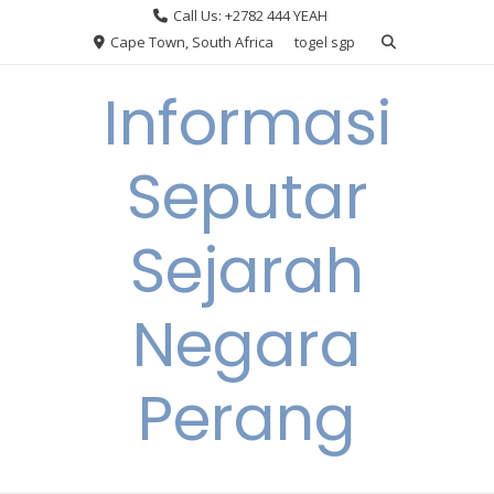
Skip
Call Us: +2782 444 YEAH
to
Cape Town, South Africa
togel sgp
content
Informasi
Seputar
Sejarah
Negara
Perang