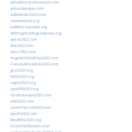
almadenranchsanjose.com
advocatevijay.com
adlibilimler2023.com
naswwebed.org
balithut-manado.org
alteregotradingcompany.org
aprce2022.com
ibie2022.com
sbcc-2022.com
AngolaOilAndGas2022.com
Convoy4Freedom2022.com
grur2023.org
hkhk2023.org
napm2023.org
apsdfd2023.org
forumausape2023.com
imkl2023.com
careerfaircsd2023.com
apsth2023.com
MedItRio2023.org
lcicon2023boston.com