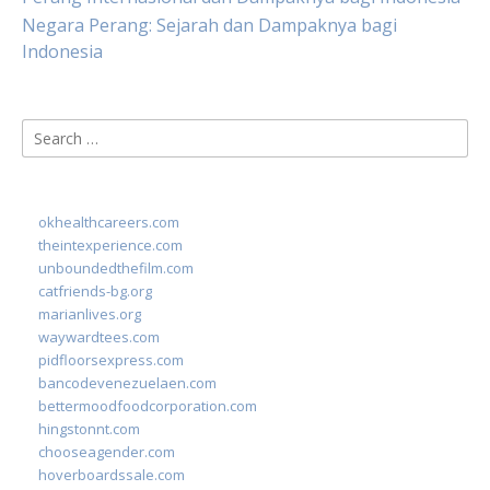
Negara Perang: Sejarah dan Dampaknya bagi
Indonesia
Search
for:
okhealthcareers.com
theintexperience.com
unboundedthefilm.com
catfriends-bg.org
marianlives.org
waywardtees.com
pidfloorsexpress.com
bancodevenezuelaen.com
bettermoodfoodcorporation.com
hingstonnt.com
chooseagender.com
hoverboardssale.com