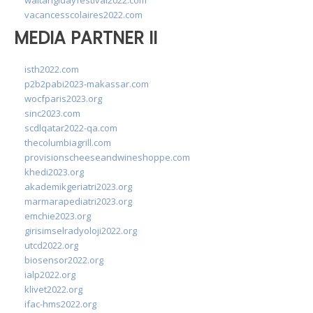
waitangidayfestival2022.com
vacancesscolaires2022.com
MEDIA PARTNER II
isth2022.com
p2b2pabi2023-makassar.com
wocfparis2023.org
sinc2023.com
scdlqatar2022-qa.com
thecolumbiagrill.com
provisionscheeseandwineshoppe.com
khedi2023.org
akademikgeriatri2023.org
marmarapediatri2023.org
emchie2023.org
girisimselradyoloji2022.org
utcd2022.org
biosensor2022.org
ialp2022.org
klivet2022.org
ifac-hms2022.org