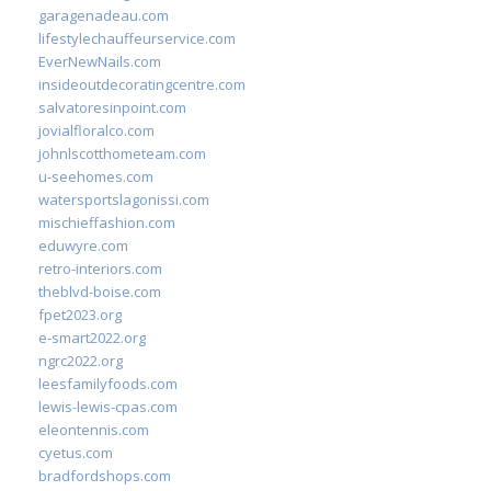
garagenadeau.com
lifestylechauffeurservice.com
EverNewNails.com
insideoutdecoratingcentre.com
salvatoresinpoint.com
jovialfloralco.com
johnlscotthometeam.com
u-seehomes.com
watersportslagonissi.com
mischieffashion.com
eduwyre.com
retro-interiors.com
theblvd-boise.com
fpet2023.org
e-smart2022.org
ngrc2022.org
leesfamilyfoods.com
lewis-lewis-cpas.com
eleontennis.com
cyetus.com
bradfordshops.com