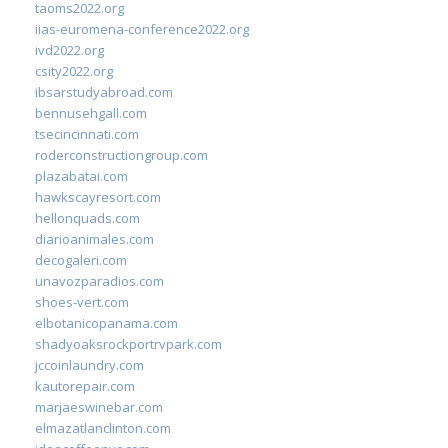
taoms2022.org
iias-euromena-conference2022.org
ivd2022.org
csity2022.org
ibsarstudyabroad.com
bennusehgall.com
tsecincinnati.com
roderconstructiongroup.com
plazabatai.com
hawkscayresort.com
hellonquads.com
diarioanimales.com
decogaleri.com
unavozparadios.com
shoes-vert.com
elbotanicopanama.com
shadyoaksrockportrvpark.com
jccoinlaundry.com
kautorepair.com
marjaeswinebar.com
elmazatlanclinton.com