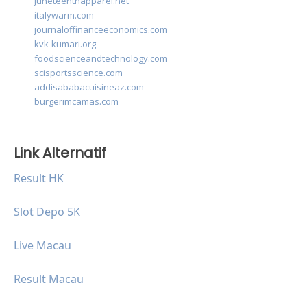
juneteenthapparel.net
italywarm.com
journaloffinanceeconomics.com
kvk-kumari.org
foodscienceandtechnology.com
scisportsscience.com
addisababacuisineaz.com
burgerimcamas.com
Link Alternatif
Result HK
Slot Depo 5K
Live Macau
Result Macau