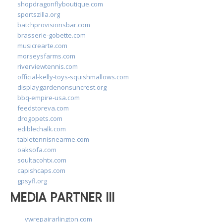
shopdragonflyboutique.com
sportszilla.org
batchprovisionsbar.com
brasserie-gobette.com
musicrearte.com
morseysfarms.com
riverviewtennis.com
official-kelly-toys-squishmallows.com
displaygardenonsuncrest.org
bbq-empire-usa.com
feedstoreva.com
drogopets.com
ediblechalk.com
tabletennisnearme.com
oaksofa.com
soultacohtx.com
capishcaps.com
gpsyfl.org
MEDIA PARTNER III
vwrepairarlington.com