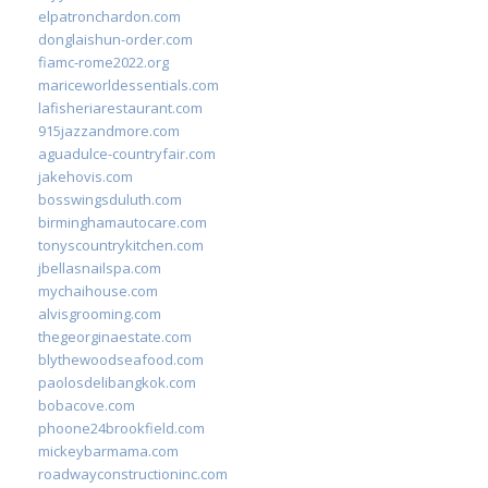
elpatronchardon.com
donglaishun-order.com
fiamc-rome2022.org
mariceworldessentials.com
lafisheriarestaurant.com
915jazzandmore.com
aguadulce-countryfair.com
jakehovis.com
bosswingsduluth.com
birminghamautocare.com
tonyscountrykitchen.com
jbellasnailspa.com
mychaihouse.com
alvisgrooming.com
thegeorginaestate.com
blythewoodseafood.com
paolosdelibangkok.com
bobacove.com
phoone24brookfield.com
mickeybarmama.com
roadwayconstructioninc.com