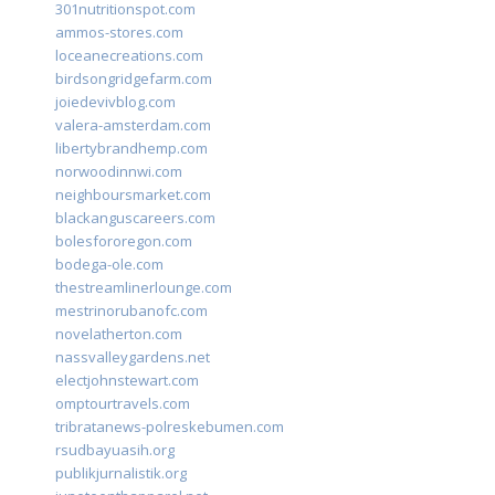
301nutritionspot.com
ammos-stores.com
loceanecreations.com
birdsongridgefarm.com
joiedevivblog.com
valera-amsterdam.com
libertybrandhemp.com
norwoodinnwi.com
neighboursmarket.com
blackanguscareers.com
bolesfororegon.com
bodega-ole.com
thestreamlinerlounge.com
mestrinorubanofc.com
novelatherton.com
nassvalleygardens.net
electjohnstewart.com
omptourtravels.com
tribratanews-polreskebumen.com
rsudbayuasih.org
publikjurnalistik.org