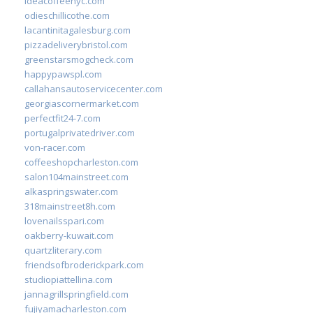
ideacoffeenyc.com
odieschillicothe.com
lacantinitagalesburg.com
pizzadeliverybristol.com
greenstarsmogcheck.com
happypawspl.com
callahansautoservicecenter.com
georgiascornermarket.com
perfectfit24-7.com
portugalprivatedriver.com
von-racer.com
coffeeshopcharleston.com
salon104mainstreet.com
alkaspringswater.com
318mainstreet8h.com
lovenailsspari.com
oakberry-kuwait.com
quartzliterary.com
friendsofbroderickpark.com
studiopiattellina.com
jannagrillspringfield.com
fujiyamacharleston.com