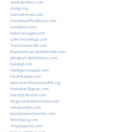
alaskapolitics.com
stsmp.org
manoelneves.com
mandelaeffectlibrary.com
roselynns.com
balanceyoganj.com
salesforceblogs.com
TrainGames365.com
BaytownEvaCationRentals.com
JabalpurCakeDelivery.com
halobjd.com
intelligenceqatar.com
PikaPikaApp.com
takecareofbusinessdfw.org
HamadaOfJapan.com
VersifyLifestyle.com
kingscreekadventures.com
antaeuslabs.com
purelycleanchemdry.com
WishOping.com
shoplegacee.com