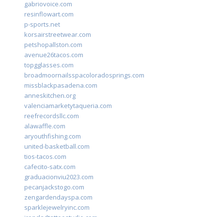
gabriovoice.com
resinflowart.com
p-sports.net
korsairstreetwear.com
petshopallston.com
avenue26tacos.com
topgglasses.com
broadmoornailsspacoloradosprings.com
missblackpasadena.com
anneskitchen.org
valenciamarketytaqueria.com
reefrecordsllc.com
alawaffle.com
aryouthfishing.com
united-basketball.com
tios-tacos.com
cafecito-satx.com
graduacionviu2023.com
pecanjackstogo.com
zengardendayspa.com
sparklejewelryinc.com