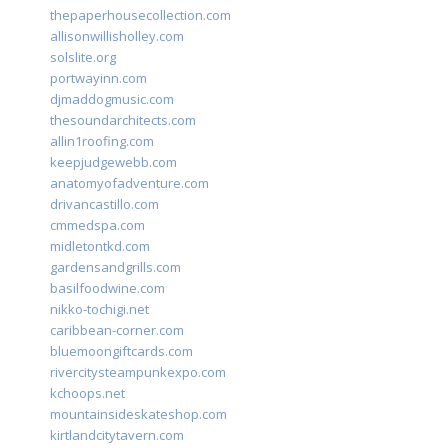
thepaperhousecollection.com
allisonwillisholley.com
solslite.org
portwayinn.com
djmaddogmusic.com
thesoundarchitects.com
allin1roofing.com
keepjudgewebb.com
anatomyofadventure.com
drivancastillo.com
cmmedspa.com
midletontkd.com
gardensandgrills.com
basilfoodwine.com
nikko-tochigi.net
caribbean-corner.com
bluemoongiftcards.com
rivercitysteampunkexpo.com
kchoops.net
mountainsideskateshop.com
kirtlandcitytavern.com