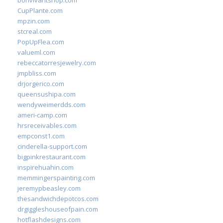
bonvivantshop.com
CupPlante.com
mpzin.com
stcreal.com
PopUpFlea.com
valueml.com
rebeccatorresjewelry.com
jmpbliss.com
drjorgerico.com
queensushipa.com
wendyweimerdds.com
ameri-camp.com
hrsreceivables.com
empconst1.com
cinderella-support.com
bigpinkrestaurant.com
inspirehuahin.com
memmingerspainting.com
jeremypbeasley.com
thesandwichdepotcos.com
drgiggleshouseofpain.com
hotflashdesigns.com