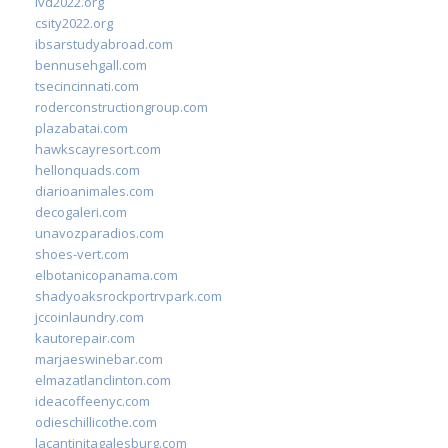
ivd2022.org
csity2022.org
ibsarstudyabroad.com
bennusehgall.com
tsecincinnati.com
roderconstructiongroup.com
plazabatai.com
hawkscayresort.com
hellonquads.com
diarioanimales.com
decogaleri.com
unavozparadios.com
shoes-vert.com
elbotanicopanama.com
shadyoaksrockportrvpark.com
jccoinlaundry.com
kautorepair.com
marjaeswinebar.com
elmazatlanclinton.com
ideacoffeenyc.com
odieschillicothe.com
lacantinitagalesburg.com