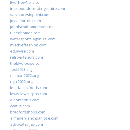
EverNewNails.com
insideoutdecoratingcentre.com
salvatoresinpoint.com
jovialfloralco.com
johnlscotthometeam.com
u-seehomes.com
watersportslagonissi.com
mischieffashion.com
eduwyre.com
retro-interiors.com
theblvd-boise.com
fpet2023.org
e-smart2022.org
ngrc2022.org
leesfamilyfoods.com
lewis-lewis-cpas.com
eleontennis.com
cyetus.com
bradfordshops.com
almadenranchsanjose.com
advocatevijay.com