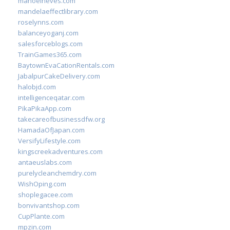
manoelneves.com
mandelaeffectlibrary.com
roselynns.com
balanceyoganj.com
salesforceblogs.com
TrainGames365.com
BaytownEvaCationRentals.com
JabalpurCakeDelivery.com
halobjd.com
intelligenceqatar.com
PikaPikaApp.com
takecareofbusinessdfw.org
HamadaOfJapan.com
VersifyLifestyle.com
kingscreekadventures.com
antaeuslabs.com
purelycleanchemdry.com
WishOping.com
shoplegacee.com
bonvivantshop.com
CupPlante.com
mpzin.com