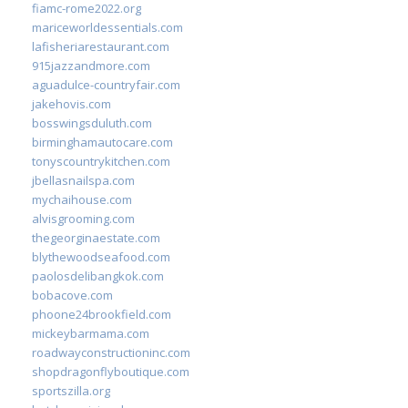
fiamc-rome2022.org
mariceworldessentials.com
lafisheriarestaurant.com
915jazzandmore.com
aguadulce-countryfair.com
jakehovis.com
bosswingsduluth.com
birminghamautocare.com
tonyscountrykitchen.com
jbellasnailspa.com
mychaihouse.com
alvisgrooming.com
thegeorginaestate.com
blythewoodseafood.com
paolosdelibangkok.com
bobacove.com
phoone24brookfield.com
mickeybarmama.com
roadwayconstructioninc.com
shopdragonflyboutique.com
sportszilla.org