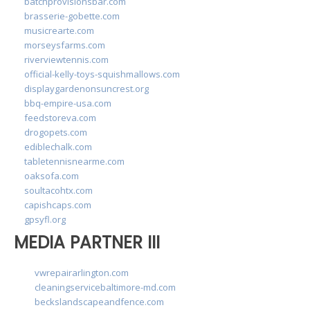
batchprovisionsbar.com
brasserie-gobette.com
musicrearte.com
morseysfarms.com
riverviewtennis.com
official-kelly-toys-squishmallows.com
displaygardenonsuncrest.org
bbq-empire-usa.com
feedstoreva.com
drogopets.com
ediblechalk.com
tabletennisnearme.com
oaksofa.com
soultacohtx.com
capishcaps.com
gpsyfl.org
MEDIA PARTNER III
vwrepairarlington.com
cleaningservicebaltimore-md.com
beckslandscapeandfence.com