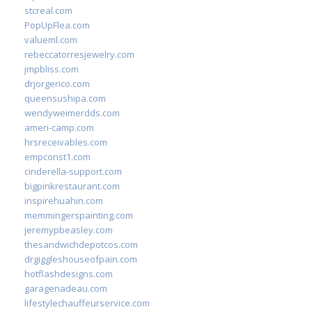
stcreal.com
PopUpFlea.com
valueml.com
rebeccatorresjewelry.com
jmpbliss.com
drjorgerico.com
queensushipa.com
wendyweimerdds.com
ameri-camp.com
hrsreceivables.com
empconst1.com
cinderella-support.com
bigpinkrestaurant.com
inspirehuahin.com
memmingerspainting.com
jeremypbeasley.com
thesandwichdepotcos.com
drgiggleshouseofpain.com
hotflashdesigns.com
garagenadeau.com
lifestylechauffeurservice.com