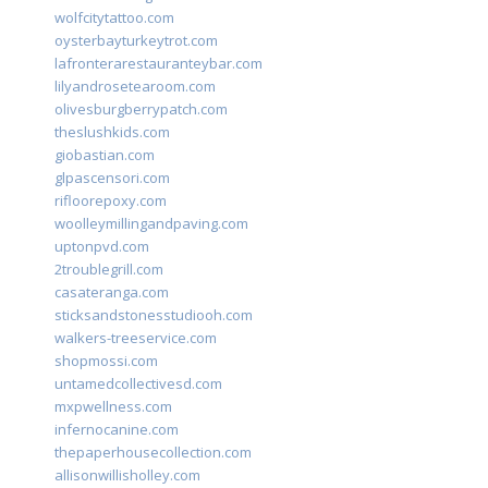
wolfcitytattoo.com
oysterbayturkeytrot.com
lafronterarestauranteybar.com
lilyandrosetearoom.com
olivesburgberrypatch.com
theslushkids.com
giobastian.com
glpascensori.com
rifloorepoxy.com
woolleymillingandpaving.com
uptonpvd.com
2troublegrill.com
casateranga.com
sticksandstonesstudiooh.com
walkers-treeservice.com
shopmossi.com
untamedcollectivesd.com
mxpwellness.com
infernocanine.com
thepaperhousecollection.com
allisonwillisholley.com