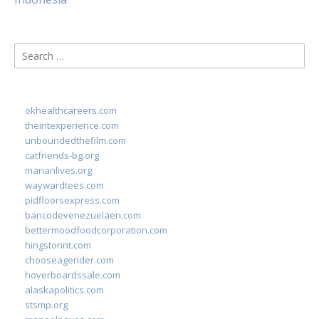
Search
for:
okhealthcareers.com
theintexperience.com
unboundedthefilm.com
catfriends-bg.org
marianlives.org
waywardtees.com
pidfloorsexpress.com
bancodevenezuelaen.com
bettermoodfoodcorporation.com
hingstonnt.com
chooseagender.com
hoverboardssale.com
alaskapolitics.com
stsmp.org