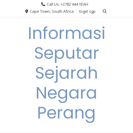
Skip
Call Us: +2782 444 YEAH
to
Cape Town, South Africa
togel sgp
content
Informasi
Seputar
Sejarah
Negara
Perang