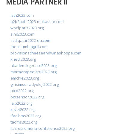
MEDIA PARTNER II
isth2022.com
p2b2pabi2023-makassar.com
wocfparis2023.org
sinc2023.com
scdlqatar2022-qa.com
thecolumbiagrill.com
provisionscheeseandwineshoppe.com
khedi2023.org
akademikgeriatri2023.org
marmarapediatri2023.org
emchie2023.org
girisimselradyoloji2022.org
utcd2022.org
biosensor2022.org
ialp2022.org
klivet2022.org
ifac-hms2022.org
taoms2022.org
iias-euromena-conference2022.org