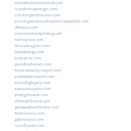
vistaaltadelveramendi.com
coastlinecateringnc.com
cuesburgershouston.com
psicologiaespecializadaencampeche.com
dmtacos.com
crescentstreetprinting.com
hornopizza.com
driveadragster.com
hematologa.com
lizaivanov.com
guesttinyhomes.com
home-plow-by-meyer.com
palatelatincuisine.com
blackdoglegacy.com
eatvivahouston.com
thebigshowok.com
chimeandstave.com
greatwallseafoodny.com
theloverose.com
gabriovoice.com
resinflowart.com