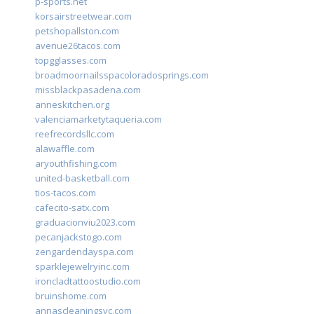
p-sports.net
korsairstreetwear.com
petshopallston.com
avenue26tacos.com
topgglasses.com
broadmoornailsspacoloradosprings.com
missblackpasadena.com
anneskitchen.org
valenciamarketytaqueria.com
reefrecordsllc.com
alawaffle.com
aryouthfishing.com
united-basketball.com
tios-tacos.com
cafecito-satx.com
graduacionviu2023.com
pecanjackstogo.com
zengardendayspa.com
sparklejewelryinc.com
ironcladtattoostudio.com
bruinshome.com
annascleaningsvc.com