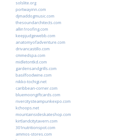
solslite.org
portwayinn.com
djmaddogmusic.com
thesoundarchitects.com
allin1roofing.com
keepjudgewebb.com
anatomyofadventure.com
drivancastillo.com
cmmedspa.com
midletontkd.com
gardensandgrills.com
basilfoodwine.com
nikko-tochigi.net
caribbean-corner.com
bluemoongiftcards.com
rivercitysteampunkexpo.com
kchoops.net
mountainsideskateshop.com
kirtlandcitytavern.com
301nutritionspot.com
ammos-stores.com