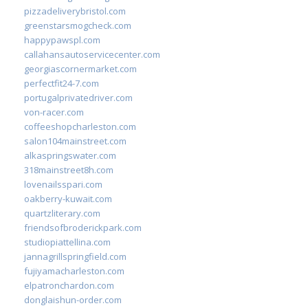
pizzadeliverybristol.com
greenstarsmogcheck.com
happypawspl.com
callahansautoservicecenter.com
georgiascornermarket.com
perfectfit24-7.com
portugalprivatedriver.com
von-racer.com
coffeeshopcharleston.com
salon104mainstreet.com
alkaspringswater.com
318mainstreet8h.com
lovenailsspari.com
oakberry-kuwait.com
quartzliterary.com
friendsofbroderickpark.com
studiopiattellina.com
jannagrillspringfield.com
fujiyamacharleston.com
elpatronchardon.com
donglaishun-order.com