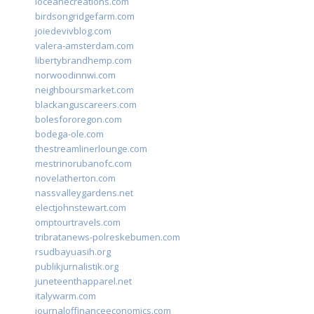
loceanecreations.com
birdsongridgefarm.com
joiedevivblog.com
valera-amsterdam.com
libertybrandhemp.com
norwoodinnwi.com
neighboursmarket.com
blackanguscareers.com
bolesfororegon.com
bodega-ole.com
thestreamlinerlounge.com
mestrinorubanofc.com
novelatherton.com
nassvalleygardens.net
electjohnstewart.com
omptourtravels.com
tribratanews-polreskebumen.com
rsudbayuasih.org
publikjurnalistik.org
juneteenthapparel.net
italywarm.com
journaloffinanceeconomics.com