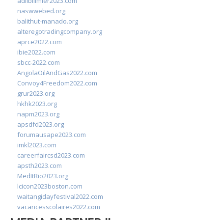
adlibilimler2023.com
naswwebed.org
balithut-manado.org
alteregotradingcompany.org
aprce2022.com
ibie2022.com
sbcc-2022.com
AngolaOilAndGas2022.com
Convoy4Freedom2022.com
grur2023.org
hkhk2023.org
napm2023.org
apsdfd2023.org
forumausape2023.com
imkl2023.com
careerfaircsd2023.com
apsth2023.com
MedItRio2023.org
lcicon2023boston.com
waitangidayfestival2022.com
vacancesscolaires2022.com