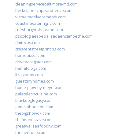
cleaningservicebaltimore-md.com
beckslandscapeandfence.com
vistaaltadelveramendi.com
coastlinecateringnc.com
cuesburgershouston.com
psicologiaespecializadaencampeche.com
dmtacos.com
crescentstreetprinting.com
hornopizza.com
driveadragster.com
hematologa.com
lizaivanov.com
guesttinyhomes.com
home-plow-by-meyer.com
palatelatincuisine.com
blackdoglegacy.com
eatvivahouston.com
thebigshowok.com
chimeandstave.com
greatwallseafoodny.com
theloverose.com