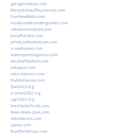
garagenadeau.com
lifestylechauffeurservice.com
EverNewNails.com
insideoutdecoratingcentre.com
salvatoresinpoint.com
jovialfloralco.com
johnlscotthometeam.com
u-seehomes.com
watersportslagonissi.com
mischieffashion.com
eduwyre.com
retro-interiors.com
theblvd-boise.com
fpet2023.org
e-smart2022.org
ngrc2022.org
leesfamilyfoods.com
lewis-lewis-cpas.com
eleontennis.com
cyetus.com
bradfordshops.com