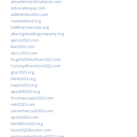
almadenranchsanjose.com
advocatevijay.com
adlibilimler2023.com
naswwebed.org
balithut-manado.org
alteregotradingcompany.org
aprce2022.com
ibie2022.com
sbcc-2022.com
AngolaOilAndGas2022.com
Convoy4Freedom2022.com
grur2023.org
hkhk2023.org
napm2023.org
apsdfd2023.org
forumausape2023.com
imkl2023.com
careerfaircsd2023.com
apsth2023.com
MedItRio2023.org
lcicon2023boston.com
waitangidayfestival2022.com