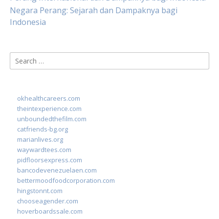
Negara Perang: Sejarah dan Dampaknya bagi
Indonesia
Search
for:
okhealthcareers.com
theintexperience.com
unboundedthefilm.com
catfriends-bg.org
marianlives.org
waywardtees.com
pidfloorsexpress.com
bancodevenezuelaen.com
bettermoodfoodcorporation.com
hingstonnt.com
chooseagender.com
hoverboardssale.com