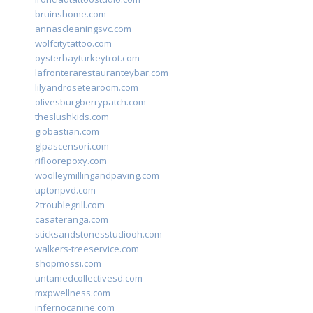
bruinshome.com
annascleaningsvc.com
wolfcitytattoo.com
oysterbayturkeytrot.com
lafronterarestauranteybar.com
lilyandrosetearoom.com
olivesburgberrypatch.com
theslushkids.com
giobastian.com
glpascensori.com
rifloorepoxy.com
woolleymillingandpaving.com
uptonpvd.com
2troublegrill.com
casateranga.com
sticksandstonesstudiooh.com
walkers-treeservice.com
shopmossi.com
untamedcollectivesd.com
mxpwellness.com
infernocanine.com