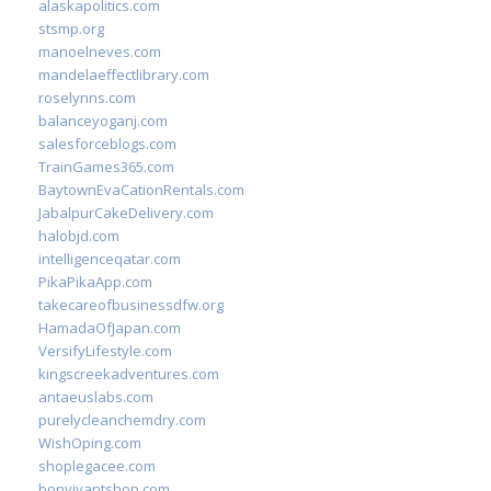
alaskapolitics.com
stsmp.org
manoelneves.com
mandelaeffectlibrary.com
roselynns.com
balanceyoganj.com
salesforceblogs.com
TrainGames365.com
BaytownEvaCationRentals.com
JabalpurCakeDelivery.com
halobjd.com
intelligenceqatar.com
PikaPikaApp.com
takecareofbusinessdfw.org
HamadaOfJapan.com
VersifyLifestyle.com
kingscreekadventures.com
antaeuslabs.com
purelycleanchemdry.com
WishOping.com
shoplegacee.com
bonvivantshop.com