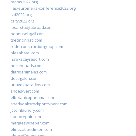
taoms2022.org
iias-euromena-conference2022.org
ivd2022.org
csity2022.org
ibsarstudyabroad.com
bennusehgall.com
tsecincinnati.com
roderconstructiongroup.com
plazabatai.com
hawkscayresort.com
hellonquads.com
diarioanimales.com
decogaleri.com
unavozparadios.com
shoes-vert.com
elbotanicopanama.com
shadyoaksrockportrvpark.com
jccoinlaundry.com
kautorepair.com
marjaeswinebar.com
elmazatlanclinton.com
ideacoffeenyc.com