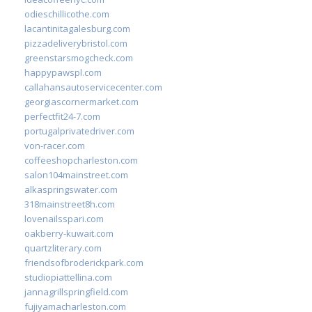
odieschillicothe.com
lacantinitagalesburg.com
pizzadeliverybristol.com
greenstarsmogcheck.com
happypawspl.com
callahansautoservicecenter.com
georgiascornermarket.com
perfectfit24-7.com
portugalprivatedriver.com
von-racer.com
coffeeshopcharleston.com
salon104mainstreet.com
alkaspringswater.com
318mainstreet8h.com
lovenailsspari.com
oakberry-kuwait.com
quartzliterary.com
friendsofbroderickpark.com
studiopiattellina.com
jannagrillspringfield.com
fujiyamacharleston.com