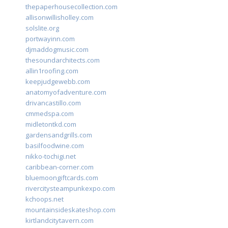
thepaperhousecollection.com
allisonwillisholley.com
solslite.org
portwayinn.com
djmaddogmusic.com
thesoundarchitects.com
allin1roofing.com
keepjudgewebb.com
anatomyofadventure.com
drivancastillo.com
cmmedspa.com
midletontkd.com
gardensandgrills.com
basilfoodwine.com
nikko-tochigi.net
caribbean-corner.com
bluemoongiftcards.com
rivercitysteampunkexpo.com
kchoops.net
mountainsideskateshop.com
kirtlandcitytavern.com