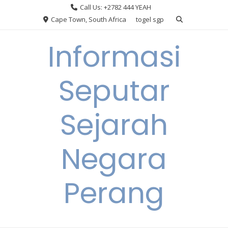
Skip
Call Us: +2782 444 YEAH
to
Cape Town, South Africa
togel sgp
content
Informasi
Seputar
Sejarah
Negara
Perang