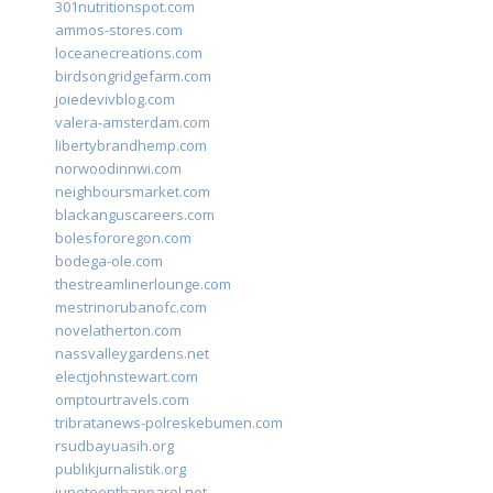
301nutritionspot.com
ammos-stores.com
loceanecreations.com
birdsongridgefarm.com
joiedevivblog.com
valera-amsterdam.com
libertybrandhemp.com
norwoodinnwi.com
neighboursmarket.com
blackanguscareers.com
bolesfororegon.com
bodega-ole.com
thestreamlinerlounge.com
mestrinorubanofc.com
novelatherton.com
nassvalleygardens.net
electjohnstewart.com
omptourtravels.com
tribratanews-polreskebumen.com
rsudbayuasih.org
publikjurnalistik.org
juneteenthapparel.net