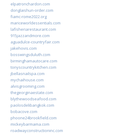
elpatronchardon.com
donglaishun-order.com
fiamc-rome2022.org
mariceworldessentials.com
lafisheriarestaurant.com
915jazzandmore.com
aguadulce-countryfair.com
jakehovis.com
bosswingsduluth.com
birminghamautocare.com
tonyscountrykitchen.com
jbellasnailspa.com
mychaihouse.com
alvisgrooming.com
thegeorginaestate.com
blythewoodseafood.com
paolosdelibangkok.com
bobacove.com
phoone24brookfield.com
mickeybarmama.com
roadwayconstructioninc.com