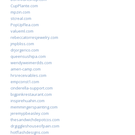
CupPlante.com
mpzin.com
stcreal.com
PopUpFlea.com
valueml.com
rebeccatorresjewelry.com
jmpbliss.com
drjorgerico.com
queensushipa.com
wendyweimerdds.com
ameri-camp.com
hrsreceivables.com
empconst1.com
cinderella-support.com
bigpinkrestaurant.com
inspirehuahin.com
memmingerspainting.com
jeremypbeasley.com
thesandwichdepotcos.com
drgiggleshouseofpain.com
hotflashdesigns.com