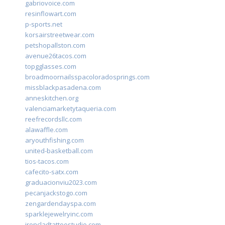
gabriovoice.com
resinflowart.com
p-sports.net
korsairstreetwear.com
petshopallston.com
avenue26tacos.com
topgglasses.com
broadmoornailsspacoloradosprings.com
missblackpasadena.com
anneskitchen.org
valenciamarketytaqueria.com
reefrecordsllc.com
alawaffle.com
aryouthfishing.com
united-basketball.com
tios-tacos.com
cafecito-satx.com
graduacionviu2023.com
pecanjackstogo.com
zengardendayspa.com
sparklejewelryinc.com
ironcladtattoostudio.com