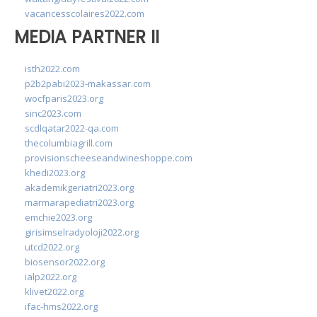
vacancesscolaires2022.com
MEDIA PARTNER II
isth2022.com
p2b2pabi2023-makassar.com
wocfparis2023.org
sinc2023.com
scdlqatar2022-qa.com
thecolumbiagrill.com
provisionscheeseandwineshoppe.com
khedi2023.org
akademikgeriatri2023.org
marmarapediatri2023.org
emchie2023.org
girisimselradyoloji2022.org
utcd2022.org
biosensor2022.org
ialp2022.org
klivet2022.org
ifac-hms2022.org