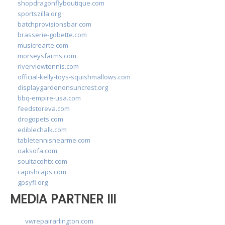
shopdragonflyboutique.com
sportszilla.org
batchprovisionsbar.com
brasserie-gobette.com
musicrearte.com
morseysfarms.com
riverviewtennis.com
official-kelly-toys-squishmallows.com
displaygardenonsuncrest.org
bbq-empire-usa.com
feedstoreva.com
drogopets.com
ediblechalk.com
tabletennisnearme.com
oaksofa.com
soultacohtx.com
capishcaps.com
gpsyfl.org
MEDIA PARTNER III
vwrepairarlington.com