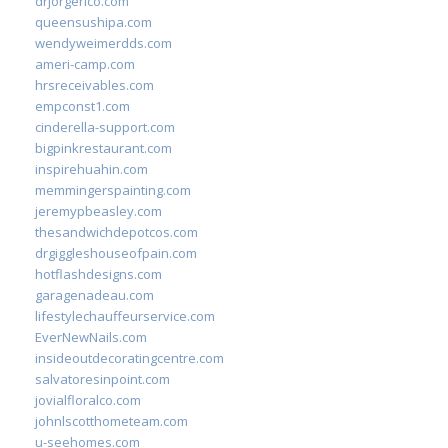
drjorgerico.com
queensushipa.com
wendyweimerdds.com
ameri-camp.com
hrsreceivables.com
empconst1.com
cinderella-support.com
bigpinkrestaurant.com
inspirehuahin.com
memmingerspainting.com
jeremypbeasley.com
thesandwichdepotcos.com
drgiggleshouseofpain.com
hotflashdesigns.com
garagenadeau.com
lifestylechauffeurservice.com
EverNewNails.com
insideoutdecoratingcentre.com
salvatoresinpoint.com
jovialfloralco.com
johnlscotthometeam.com
u-seehomes.com