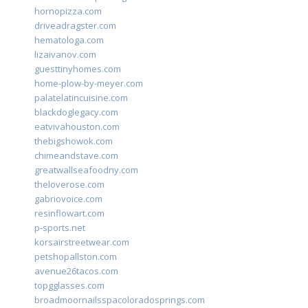
hornopizza.com
driveadragster.com
hematologa.com
lizaivanov.com
guesttinyhomes.com
home-plow-by-meyer.com
palatelatincuisine.com
blackdoglegacy.com
eatvivahouston.com
thebigshowok.com
chimeandstave.com
greatwallseafoodny.com
theloverose.com
gabriovoice.com
resinflowart.com
p-sports.net
korsairstreetwear.com
petshopallston.com
avenue26tacos.com
topgglasses.com
broadmoornailsspacoloradosprings.com