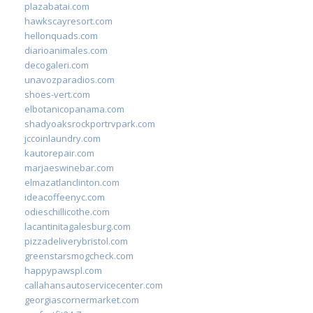
plazabatai.com
hawkscayresort.com
hellonquads.com
diarioanimales.com
decogaleri.com
unavozparadios.com
shoes-vert.com
elbotanicopanama.com
shadyoaksrockportrvpark.com
jccoinlaundry.com
kautorepair.com
marjaeswinebar.com
elmazatlanclinton.com
ideacoffeenyc.com
odieschillicothe.com
lacantinitagalesburg.com
pizzadeliverybristol.com
greenstarsmogcheck.com
happypawspl.com
callahansautoservicecenter.com
georgiascornermarket.com