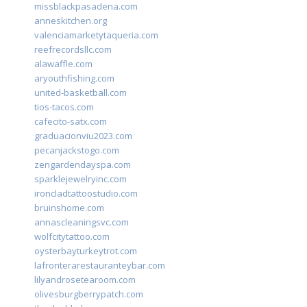
missblackpasadena.com
anneskitchen.org
valenciamarketytaqueria.com
reefrecordsllc.com
alawaffle.com
aryouthfishing.com
united-basketball.com
tios-tacos.com
cafecito-satx.com
graduacionviu2023.com
pecanjackstogo.com
zengardendayspa.com
sparklejewelryinc.com
ironcladtattoostudio.com
bruinshome.com
annascleaningsvc.com
wolfcitytattoo.com
oysterbayturkeytrot.com
lafronterarestauranteybar.com
lilyandrosetearoom.com
olivesburgberrypatch.com