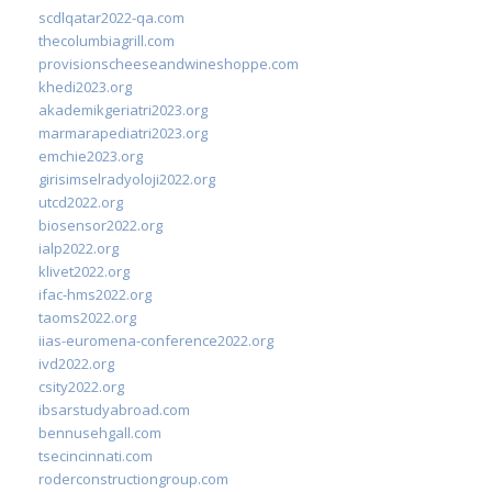
scdlqatar2022-qa.com
thecolumbiagrill.com
provisionscheeseandwineshoppe.com
khedi2023.org
akademikgeriatri2023.org
marmarapediatri2023.org
emchie2023.org
girisimselradyoloji2022.org
utcd2022.org
biosensor2022.org
ialp2022.org
klivet2022.org
ifac-hms2022.org
taoms2022.org
iias-euromena-conference2022.org
ivd2022.org
csity2022.org
ibsarstudyabroad.com
bennusehgall.com
tsecincinnati.com
roderconstructiongroup.com