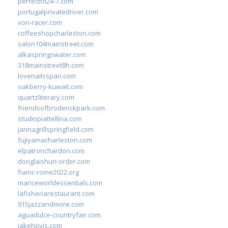
perfectfit24-7.com
portugalprivatedriver.com
von-racer.com
coffeeshopcharleston.com
salon104mainstreet.com
alkaspringswater.com
318mainstreet8h.com
lovenailsspari.com
oakberry-kuwait.com
quartzliterary.com
friendsofbroderickpark.com
studiopiattellina.com
jannagrillspringfield.com
fujiyamacharleston.com
elpatronchardon.com
donglaishun-order.com
fiamc-rome2022.org
mariceworldessentials.com
lafisheriarestaurant.com
915jazzandmore.com
aguadulce-countryfair.com
jakehovis.com