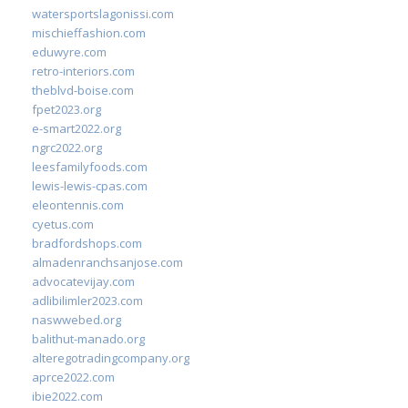
watersportslagonissi.com
mischieffashion.com
eduwyre.com
retro-interiors.com
theblvd-boise.com
fpet2023.org
e-smart2022.org
ngrc2022.org
leesfamilyfoods.com
lewis-lewis-cpas.com
eleontennis.com
cyetus.com
bradfordshops.com
almadenranchsanjose.com
advocatevijay.com
adlibilimler2023.com
naswwebed.org
balithut-manado.org
alteregotradingcompany.org
aprce2022.com
ibie2022.com