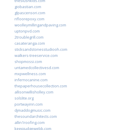
theslushkids.com
giobastian.com
glpascensori.com
rifloorepoxy.com
woolleymillingandpaving.com
uptonpvd.com
2troublegrill.com
casateranga.com
sticksandstonesstudiooh.com
walkers-treeservice.com
shopmossi.com
untamedcollectivesd.com
mxpwellness.com
infernocanine.com
thepaperhousecollection.com
allisonwillisholley.com
solslite.org
portwayinn.com
djmaddogmusic.com
thesoundarchitects.com
allin1roofing.com
keepjudgewebb.com