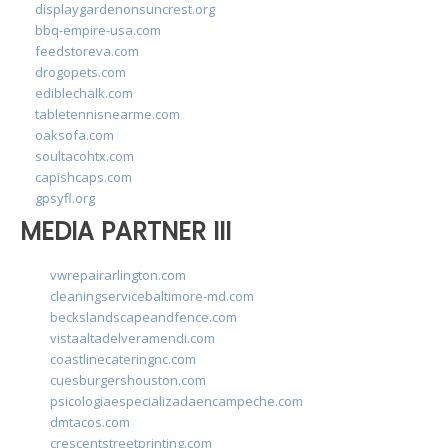
displaygardenonsuncrest.org
bbq-empire-usa.com
feedstoreva.com
drogopets.com
ediblechalk.com
tabletennisnearme.com
oaksofa.com
soultacohtx.com
capishcaps.com
gpsyfl.org
MEDIA PARTNER III
vwrepairarlington.com
cleaningservicebaltimore-md.com
beckslandscapeandfence.com
vistaaltadelveramendi.com
coastlinecateringnc.com
cuesburgershouston.com
psicologiaespecializadaencampeche.com
dmtacos.com
crescentstreetprinting.com