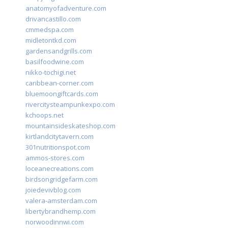
anatomyofadventure.com
drivancastillo.com
cmmedspa.com
midletontkd.com
gardensandgrills.com
basilfoodwine.com
nikko-tochigi.net
caribbean-corner.com
bluemoongiftcards.com
rivercitysteampunkexpo.com
kchoops.net
mountainsideskateshop.com
kirtlandcitytavern.com
301nutritionspot.com
ammos-stores.com
loceanecreations.com
birdsongridgefarm.com
joiedevivblog.com
valera-amsterdam.com
libertybrandhemp.com
norwoodinnwi.com