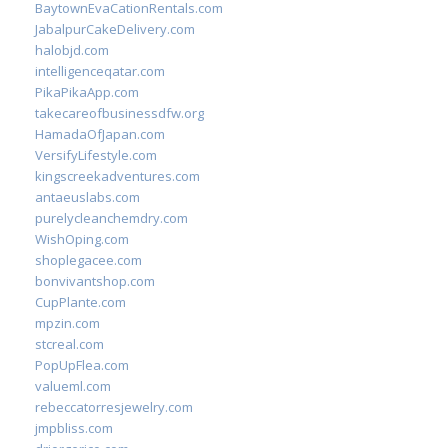
BaytownEvaCationRentals.com
JabalpurCakeDelivery.com
halobjd.com
intelligenceqatar.com
PikaPikaApp.com
takecareofbusinessdfw.org
HamadaOfJapan.com
VersifyLifestyle.com
kingscreekadventures.com
antaeuslabs.com
purelycleanchemdry.com
WishOping.com
shoplegacee.com
bonvivantshop.com
CupPlante.com
mpzin.com
stcreal.com
PopUpFlea.com
valueml.com
rebeccatorresjewelry.com
jmpbliss.com