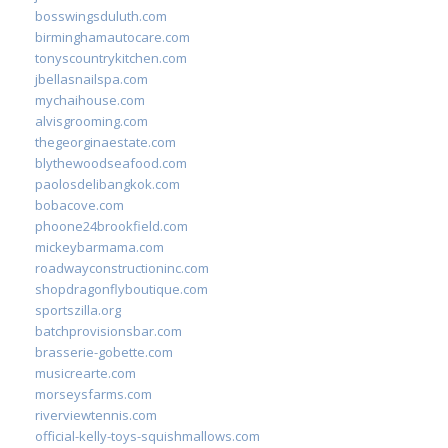
bosswingsduluth.com
birminghamautocare.com
tonyscountrykitchen.com
jbellasnailspa.com
mychaihouse.com
alvisgrooming.com
thegeorginaestate.com
blythewoodseafood.com
paolosdelibangkok.com
bobacove.com
phoone24brookfield.com
mickeybarmama.com
roadwayconstructioninc.com
shopdragonflyboutique.com
sportszilla.org
batchprovisionsbar.com
brasserie-gobette.com
musicrearte.com
morseysfarms.com
riverviewtennis.com
official-kelly-toys-squishmallows.com