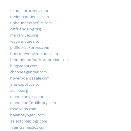
okhealthcareers.com
theintexperience.com
unboundedthefilm.com
catfriends-bg.org
marianlives.org
waywardtees.com
pidfloorsexpress.com
bancodevenezuelaen.com
bettermoodfoodcorporation.com
hingstonnt.com
chooseagender.com
hoverboardssale.com
alaskapolitics.com
stsmp.org
manoelneves.com
mandelaeffectlibrary.com
roselynns.com
balanceyoganj.com
salesforceblogs.com
TrainGames365.com