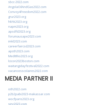
sbcc-2022.com
AngolaOilAndGas2022.com
Convoy4Freedom2022.com
grur2023.org
hkhk2023.org
napm2023.org
apsdfd2023.org
forumausape2023.com
imkl2023.com
careerfaircsd2023.com
apsth2023.com
MedItRio2023.org
lcicon2023boston.com
waitangidayfestival2022.com
vacancesscolaires2022.com
MEDIA PARTNER II
isth2022.com
p2b2pabi2023-makassar.com
wocfparis2023.org
sinc2023.com