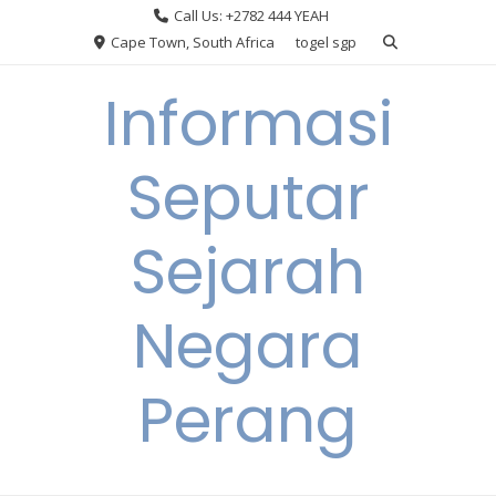
Skip
Call Us: +2782 444 YEAH
to
Cape Town, South Africa
togel sgp
content
Informasi
Seputar
Sejarah
Negara
Perang