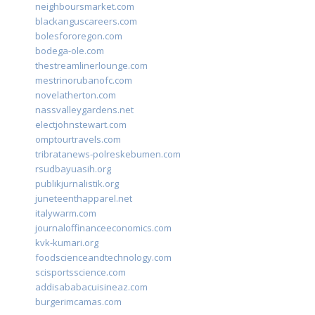
neighboursmarket.com
blackanguscareers.com
bolesfororegon.com
bodega-ole.com
thestreamlinerlounge.com
mestrinorubanofc.com
novelatherton.com
nassvalleygardens.net
electjohnstewart.com
omptourtravels.com
tribratanews-polreskebumen.com
rsudbayuasih.org
publikjurnalistik.org
juneteenthapparel.net
italywarm.com
journaloffinanceeconomics.com
kvk-kumari.org
foodscienceandtechnology.com
scisportsscience.com
addisababacuisineaz.com
burgerimcamas.com