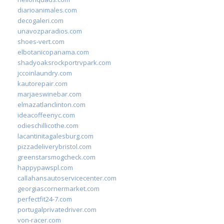
diarioanimales.com
decogaleri.com
unavozparadios.com
shoes-vert.com
elbotanicopanama.com
shadyoaksrockportrvpark.com
jccoinlaundry.com
kautorepair.com
marjaeswinebar.com
elmazatlanclinton.com
ideacoffeenyc.com
odieschillicothe.com
lacantinitagalesburg.com
pizzadeliverybristol.com
greenstarsmogcheck.com
happypawspl.com
callahansautoservicecenter.com
georgiascornermarket.com
perfectfit24-7.com
portugalprivatedriver.com
von-racer.com