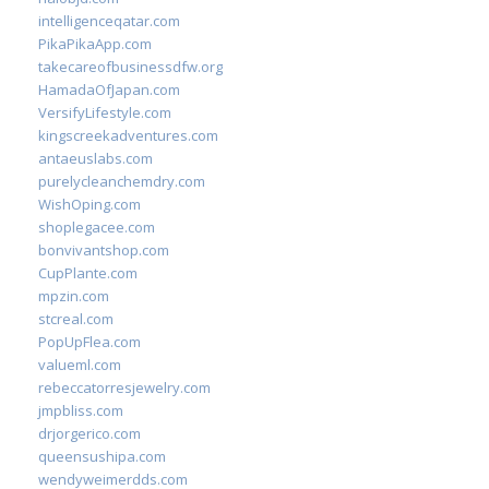
intelligenceqatar.com
PikaPikaApp.com
takecareofbusinessdfw.org
HamadaOfJapan.com
VersifyLifestyle.com
kingscreekadventures.com
antaeuslabs.com
purelycleanchemdry.com
WishOping.com
shoplegacee.com
bonvivantshop.com
CupPlante.com
mpzin.com
stcreal.com
PopUpFlea.com
valueml.com
rebeccatorresjewelry.com
jmpbliss.com
drjorgerico.com
queensushipa.com
wendyweimerdds.com