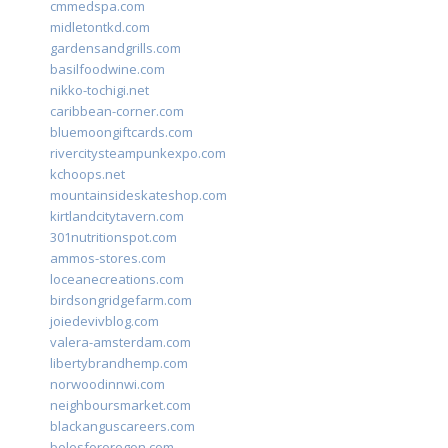
cmmedspa.com
midletontkd.com
gardensandgrills.com
basilfoodwine.com
nikko-tochigi.net
caribbean-corner.com
bluemoongiftcards.com
rivercitysteampunkexpo.com
kchoops.net
mountainsideskateshop.com
kirtlandcitytavern.com
301nutritionspot.com
ammos-stores.com
loceanecreations.com
birdsongridgefarm.com
joiedevivblog.com
valera-amsterdam.com
libertybrandhemp.com
norwoodinnwi.com
neighboursmarket.com
blackanguscareers.com
bolesfororegon.com