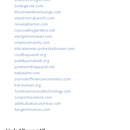
bodega-ole.com
thestreamlinerlounge.com
mestrinorubanofc.com
novelatherton.com
nassvalleygardens.net
electjohnstewart.com
omptourtravels.com
tribratanews-polreskebumen.com
rsudbayuasih.org
publikjurnalistik.org
juneteenthapparel.net
italywarm.com
journaloffinanceeconomics.com
kvk-kumari.org
foodscienceandtechnology.com
scisportsscience.com
addisababacuisineaz.com
burgerimcamas.com