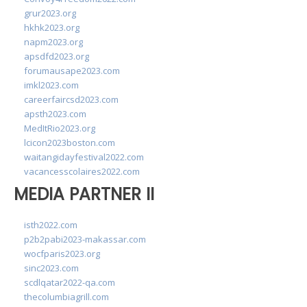
grur2023.org
hkhk2023.org
napm2023.org
apsdfd2023.org
forumausape2023.com
imkl2023.com
careerfaircsd2023.com
apsth2023.com
MedItRio2023.org
lcicon2023boston.com
waitangidayfestival2022.com
vacancesscolaires2022.com
MEDIA PARTNER II
isth2022.com
p2b2pabi2023-makassar.com
wocfparis2023.org
sinc2023.com
scdlqatar2022-qa.com
thecolumbiagrill.com