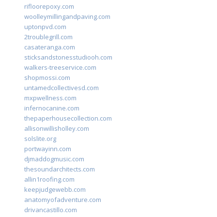
rifloorepoxy.com
woolleymillingandpaving.com
uptonpvd.com
2troublegrill.com
casateranga.com
sticksandstonesstudiooh.com
walkers-treeservice.com
shopmossi.com
untamedcollectivesd.com
mxpwellness.com
infernocanine.com
thepaperhousecollection.com
allisonwillisholley.com
solslite.org
portwayinn.com
djmaddogmusic.com
thesoundarchitects.com
allin1roofing.com
keepjudgewebb.com
anatomyofadventure.com
drivancastillo.com