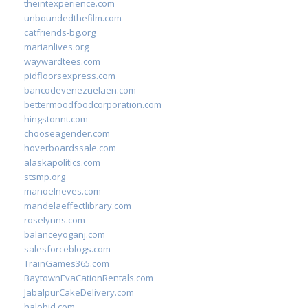
theintexperience.com
unboundedthefilm.com
catfriends-bg.org
marianlives.org
waywardtees.com
pidfloorsexpress.com
bancodevenezuelaen.com
bettermoodfoodcorporation.com
hingstonnt.com
chooseagender.com
hoverboardssale.com
alaskapolitics.com
stsmp.org
manoelneves.com
mandelaeffectlibrary.com
roselynns.com
balanceyoganj.com
salesforceblogs.com
TrainGames365.com
BaytownEvaCationRentals.com
JabalpurCakeDelivery.com
halobjd.com