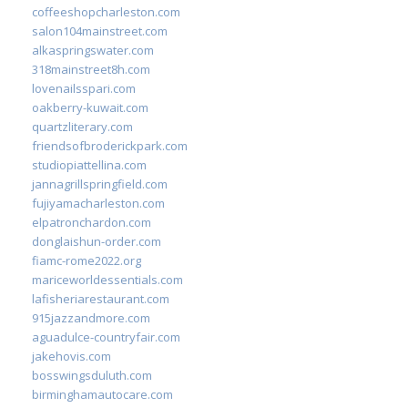
coffeeshopcharleston.com
salon104mainstreet.com
alkaspringswater.com
318mainstreet8h.com
lovenailsspari.com
oakberry-kuwait.com
quartzliterary.com
friendsofbroderickpark.com
studiopiattellina.com
jannagrillspringfield.com
fujiyamacharleston.com
elpatronchardon.com
donglaishun-order.com
fiamc-rome2022.org
mariceworldessentials.com
lafisheriarestaurant.com
915jazzandmore.com
aguadulce-countryfair.com
jakehovis.com
bosswingsduluth.com
birminghamautocare.com