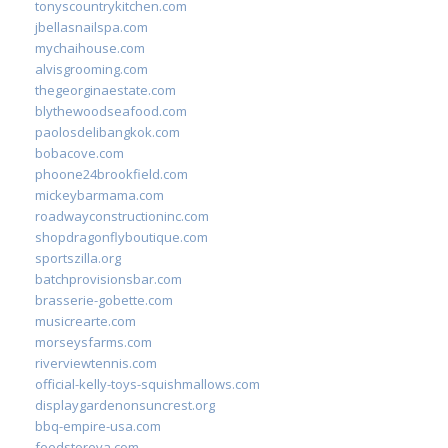
tonyscountrykitchen.com
jbellasnailspa.com
mychaihouse.com
alvisgrooming.com
thegeorginaestate.com
blythewoodseafood.com
paolosdelibangkok.com
bobacove.com
phoone24brookfield.com
mickeybarmama.com
roadwayconstructioninc.com
shopdragonflyboutique.com
sportszilla.org
batchprovisionsbar.com
brasserie-gobette.com
musicrearte.com
morseysfarms.com
riverviewtennis.com
official-kelly-toys-squishmallows.com
displaygardenonsuncrest.org
bbq-empire-usa.com
feedstoreva.com