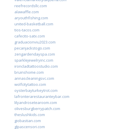
reefrecordsllc.com
alawaffle.com
aryouthfishing.com
united-basketball.com
tios-tacos.com
cafecito-satx.com
graduacionviu2023.com
pecanjackstogo.com
zengardendayspa.com
sparklejewelryinc.com
ironcladtattoostudio.com
bruinshome.com
annascleaningsvc.com
wolfcitytattoo.com
oysterbayturkeytrot.com
lafronterarestauranteybar.com
lilyandrosetearoom.com
olivesburgberrypatch.com
theslushkids.com
giobastian.com
glpascensori.com