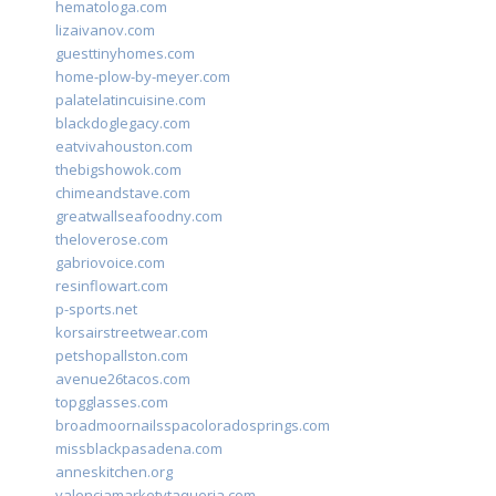
hematologa.com
lizaivanov.com
guesttinyhomes.com
home-plow-by-meyer.com
palatelatincuisine.com
blackdoglegacy.com
eatvivahouston.com
thebigshowok.com
chimeandstave.com
greatwallseafoodny.com
theloverose.com
gabriovoice.com
resinflowart.com
p-sports.net
korsairstreetwear.com
petshopallston.com
avenue26tacos.com
topgglasses.com
broadmoornailsspacoloradosprings.com
missblackpasadena.com
anneskitchen.org
valenciamarketytaqueria.com