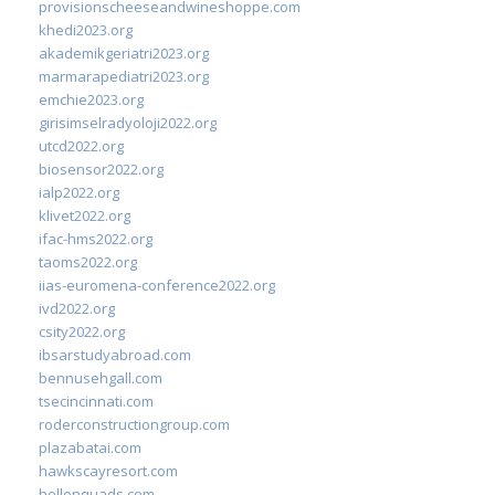
provisionscheeseandwineshoppe.com
khedi2023.org
akademikgeriatri2023.org
marmarapediatri2023.org
emchie2023.org
girisimselradyoloji2022.org
utcd2022.org
biosensor2022.org
ialp2022.org
klivet2022.org
ifac-hms2022.org
taoms2022.org
iias-euromena-conference2022.org
ivd2022.org
csity2022.org
ibsarstudyabroad.com
bennusehgall.com
tsecincinnati.com
roderconstructiongroup.com
plazabatai.com
hawkscayresort.com
hellonquads.com