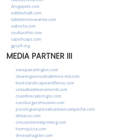
drogopets.com
ediblechalk.com
tabletennisnearme.com
oaksofa.com
soultacohtx.com
capishcaps.com
gpsyfl.org
MEDIA PARTNER III
vwrepairarlington.com
cleaningservicebaltimore-md.com
beckslandscapeandfence.com
vistaaltadelveramendi.com
coastlinecateringnc.com
cuesburgershouston.com
psicologiaespecializadaencampeche.com
dmtacos.com
crescentstreetprinting.com
hornopizza.com
driveadragster.com