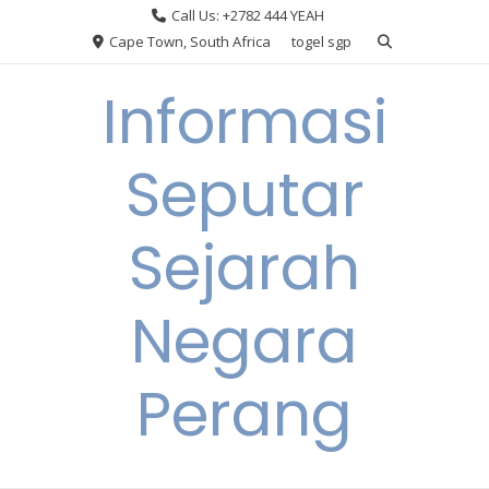
Skip
Call Us: +2782 444 YEAH
to
Cape Town, South Africa
togel sgp
content
Informasi
Seputar
Sejarah
Negara
Perang