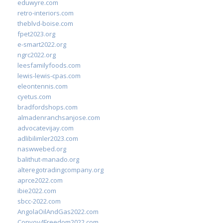
eduwyre.com
retro-interiors.com
theblvd-boise.com
fpet2023.org
e-smart2022.org
ngrc2022.org
leesfamilyfoods.com
lewis-lewis-cpas.com
eleontennis.com
cyetus.com
bradfordshops.com
almadenranchsanjose.com
advocatevijay.com
adlibilimler2023.com
naswwebed.org
balithut-manado.org
alteregotradingcompany.org
aprce2022.com
ibie2022.com
sbcc-2022.com
AngolaOilAndGas2022.com
Convoy4Freedom2022.com