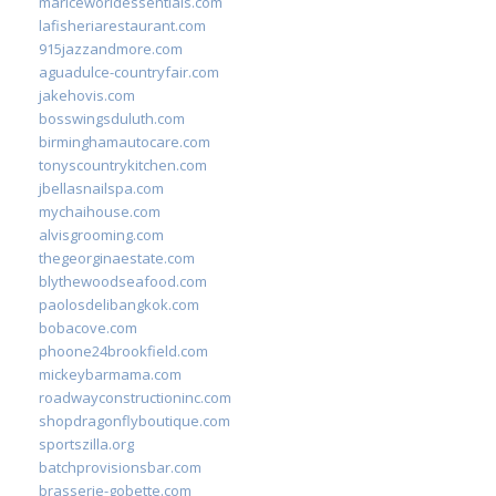
mariceworldessentials.com
lafisheriarestaurant.com
915jazzandmore.com
aguadulce-countryfair.com
jakehovis.com
bosswingsduluth.com
birminghamautocare.com
tonyscountrykitchen.com
jbellasnailspa.com
mychaihouse.com
alvisgrooming.com
thegeorginaestate.com
blythewoodseafood.com
paolosdelibangkok.com
bobacove.com
phoone24brookfield.com
mickeybarmama.com
roadwayconstructioninc.com
shopdragonflyboutique.com
sportszilla.org
batchprovisionsbar.com
brasserie-gobette.com