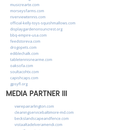
musicrearte.com
morseysfarms.com
riverviewtennis.com
official-kelly-toys-squishmallows.com
displaygardenonsuncrest.org
bbq-empire-usa.com
feedstoreva.com
drogopets.com
ediblechalk.com
tabletennisnearme.com
oaksofa.com
soultacohtx.com
capishcaps.com
gpsyfl.org
MEDIA PARTNER III
vwrepairarlington.com
cleaningservicebaltimore-md.com
beckslandscapeandfence.com
vistaaltadelveramendi.com