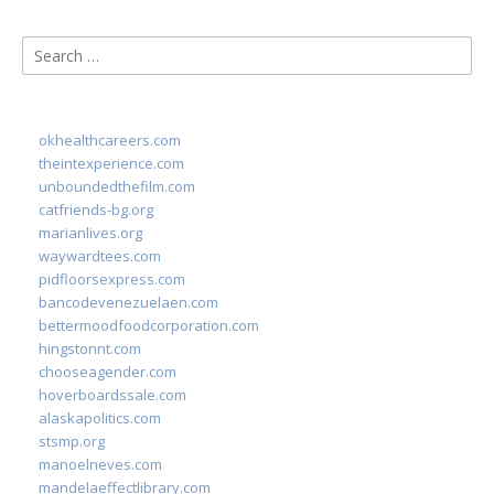
Search
for:
okhealthcareers.com
theintexperience.com
unboundedthefilm.com
catfriends-bg.org
marianlives.org
waywardtees.com
pidfloorsexpress.com
bancodevenezuelaen.com
bettermoodfoodcorporation.com
hingstonnt.com
chooseagender.com
hoverboardssale.com
alaskapolitics.com
stsmp.org
manoelneves.com
mandelaeffectlibrary.com