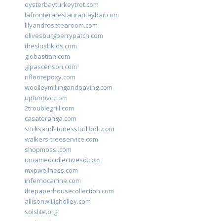
oysterbayturkeytrot.com
lafronterarestauranteybar.com
lilyandrosetearoom.com
olivesburgberrypatch.com
theslushkids.com
giobastian.com
glpascensori.com
rifloorepoxy.com
woolleymillingandpaving.com
uptonpvd.com
2troublegrill.com
casateranga.com
sticksandstonesstudiooh.com
walkers-treeservice.com
shopmossi.com
untamedcollectivesd.com
mxpwellness.com
infernocanine.com
thepaperhousecollection.com
allisonwillisholley.com
solslite.org