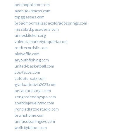
petshopallston.com
avenue26tacos.com
topgglasses.com
broadmoornailsspacoloradosprings.com
missblackpasadena.com
anneskitchen.org
valenciamarketytaqueria.com
reefrecordsllc.com
alawaffle.com
aryouthfishing.com
united-basketball.com
tios-tacos.com
cafecito-satx.com
graduacionviu2023.com
pecanjackstogo.com
zengardendayspa.com
sparklejewelryinc.com
ironcladtattoostudio.com
bruinshome.com
annascleaningsvc.com
wolfcitytattoo.com