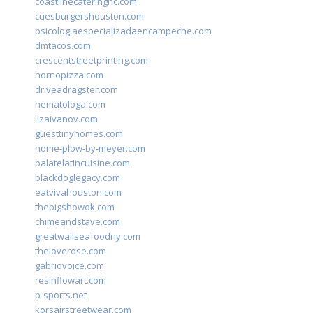
coastlinecateringnc.com
cuesburgershouston.com
psicologiaespecializadaencampeche.com
dmtacos.com
crescentstreetprinting.com
hornopizza.com
driveadragster.com
hematologa.com
lizaivanov.com
guesttinyhomes.com
home-plow-by-meyer.com
palatelatincuisine.com
blackdoglegacy.com
eatvivahouston.com
thebigshowok.com
chimeandstave.com
greatwallseafoodny.com
theloverose.com
gabriovoice.com
resinflowart.com
p-sports.net
korsairstreetwear.com