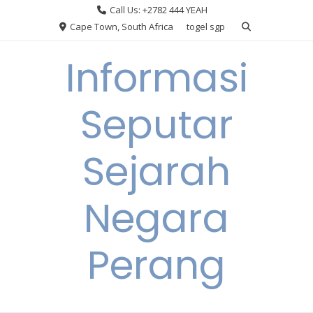
Skip
Call Us: +2782 444 YEAH
to
Cape Town, South Africa
togel sgp
content
Informasi
Seputar
Sejarah
Negara
Perang