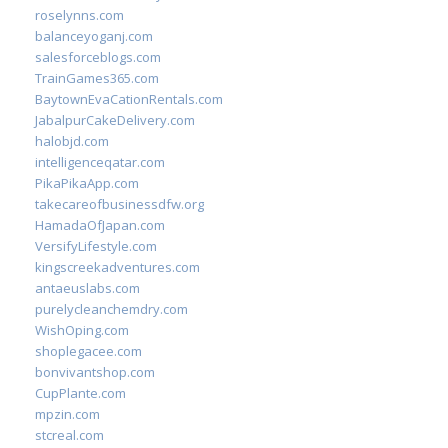
roselynns.com
balanceyoganj.com
salesforceblogs.com
TrainGames365.com
BaytownEvaCationRentals.com
JabalpurCakeDelivery.com
halobjd.com
intelligenceqatar.com
PikaPikaApp.com
takecareofbusinessdfw.org
HamadaOfJapan.com
VersifyLifestyle.com
kingscreekadventures.com
antaeuslabs.com
purelycleanchemdry.com
WishOping.com
shoplegacee.com
bonvivantshop.com
CupPlante.com
mpzin.com
stcreal.com