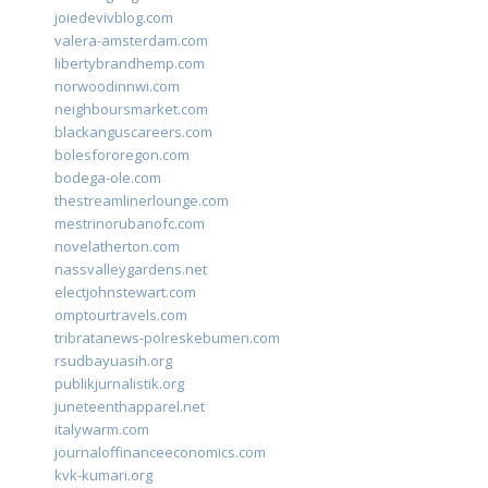
joiedevivblog.com
valera-amsterdam.com
libertybrandhemp.com
norwoodinnwi.com
neighboursmarket.com
blackanguscareers.com
bolesfororegon.com
bodega-ole.com
thestreamlinerlounge.com
mestrinorubanofc.com
novelatherton.com
nassvalleygardens.net
electjohnstewart.com
omptourtravels.com
tribratanews-polreskebumen.com
rsudbayuasih.org
publikjurnalistik.org
juneteenthapparel.net
italywarm.com
journaloffinanceeconomics.com
kvk-kumari.org