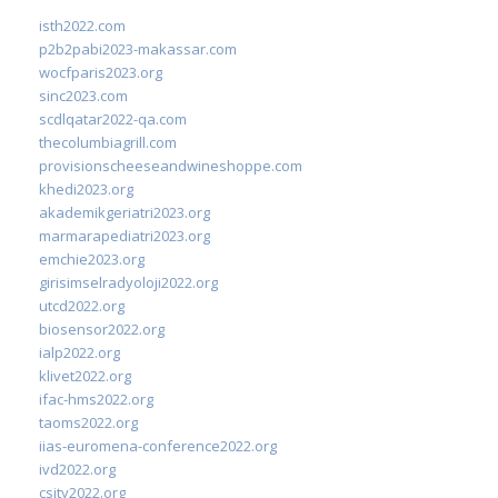
isth2022.com
p2b2pabi2023-makassar.com
wocfparis2023.org
sinc2023.com
scdlqatar2022-qa.com
thecolumbiagrill.com
provisionscheeseandwineshoppe.com
khedi2023.org
akademikgeriatri2023.org
marmarapediatri2023.org
emchie2023.org
girisimselradyoloji2022.org
utcd2022.org
biosensor2022.org
ialp2022.org
klivet2022.org
ifac-hms2022.org
taoms2022.org
iias-euromena-conference2022.org
ivd2022.org
csity2022.org