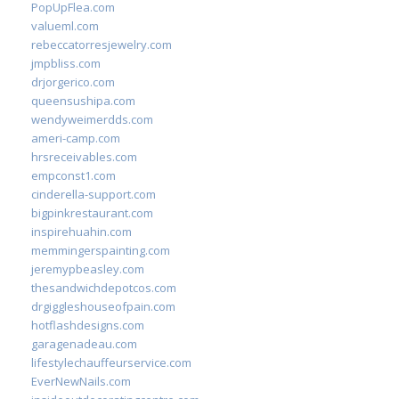
PopUpFlea.com
valueml.com
rebeccatorresjewelry.com
jmpbliss.com
drjorgerico.com
queensushipa.com
wendyweimerdds.com
ameri-camp.com
hrsreceivables.com
empconst1.com
cinderella-support.com
bigpinkrestaurant.com
inspirehuahin.com
memmingerspainting.com
jeremypbeasley.com
thesandwichdepotcos.com
drgiggleshouseofpain.com
hotflashdesigns.com
garagenadeau.com
lifestylechauffeurservice.com
EverNewNails.com