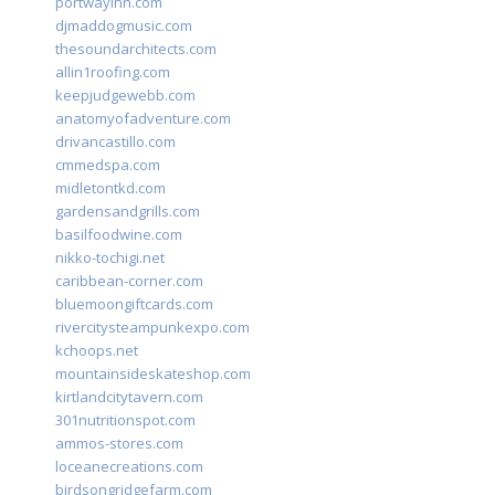
portwayinn.com
djmaddogmusic.com
thesoundarchitects.com
allin1roofing.com
keepjudgewebb.com
anatomyofadventure.com
drivancastillo.com
cmmedspa.com
midletontkd.com
gardensandgrills.com
basilfoodwine.com
nikko-tochigi.net
caribbean-corner.com
bluemoongiftcards.com
rivercitysteampunkexpo.com
kchoops.net
mountainsideskateshop.com
kirtlandcitytavern.com
301nutritionspot.com
ammos-stores.com
loceanecreations.com
birdsongridgefarm.com