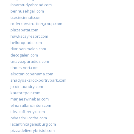
ibsarstudyabroad.com
bennusehgall.com
tsecincinnati.com
roderconstructiongroup.com
plazabatai.com
hawkscayresort.com
hellonquads.com
diarioanimales.com
decogaleri.com
unavozparadios.com
shoes-vert.com
elbotanicopanama.com
shadyoaksrockportrvpark.com
jccoinlaundry.com
kautorepair.com
marjaeswinebar.com
elmazatlanclinton.com
ideacoffeenyc.com
odieschillicothe.com
lacantinitagalesburg.com
pizzadeliverybristol.com