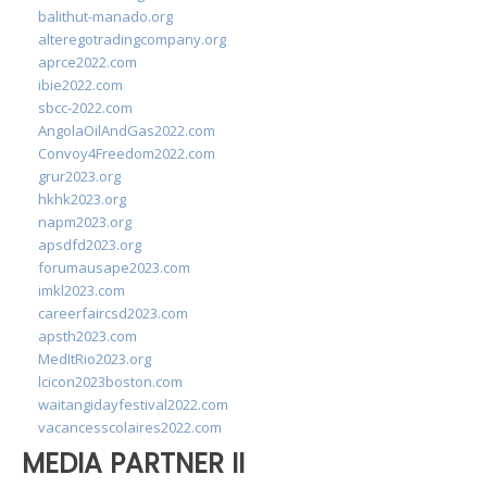
balithut-manado.org
alteregotradingcompany.org
aprce2022.com
ibie2022.com
sbcc-2022.com
AngolaOilAndGas2022.com
Convoy4Freedom2022.com
grur2023.org
hkhk2023.org
napm2023.org
apsdfd2023.org
forumausape2023.com
imkl2023.com
careerfaircsd2023.com
apsth2023.com
MedItRio2023.org
lcicon2023boston.com
waitangidayfestival2022.com
vacancesscolaires2022.com
MEDIA PARTNER II