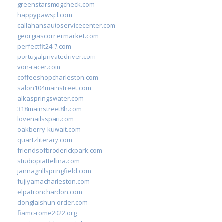
greenstarsmogcheck.com
happypawspl.com
callahansautoservicecenter.com
georgiascornermarket.com
perfectfit24-7.com
portugalprivatedriver.com
von-racer.com
coffeeshopcharleston.com
salon104mainstreet.com
alkaspringswater.com
318mainstreet8h.com
lovenailsspari.com
oakberry-kuwait.com
quartzliterary.com
friendsofbroderickpark.com
studiopiattellina.com
jannagrillspringfield.com
fujiyamacharleston.com
elpatronchardon.com
donglaishun-order.com
fiamc-rome2022.org