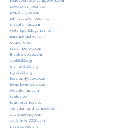
insideoutdecoratingcentre.com
salvatoresinpoint.com
jovialfloralco.com
johnlscotthometeam.com
u-seehomes.com
watersportslagonissi.com
mischieffashion.com
eduwyre.com
retro-interiors.com
theblvd-boise.com
fpet2023.org
e-smart2022.org
ngrc2022.org
leesfamilyfoods.com
lewis-lewis-cpas.com
eleontennis.com
cyetus.com
bradfordshops.com
almadenranchsanjose.com
advocatevijay.com
adlibilimler2023.com
naswwebed.org