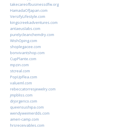
takecareofbusinessdfw.org
HamadaOfJapan.com
VersifyLifestyle.com
kingscreekadventures.com
antaeuslabs.com
purelycleanchemdry.com
WishOping.com
shoplegacee.com
bonvivantshop.com
CupPlante.com
mpzin.com
stcreal.com
PopUpFlea.com
valueml.com
rebeccatorresjewelry.com
jmpbliss.com
drjorgerico.com
queensushipa.com
wendyweimerdds.com
ameri-camp.com
hrsreceivables.com