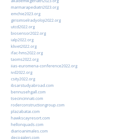
akademikgeriatri2023.org
marmarapediatri2023.org
emchie2023.org
girisimselradyoloji2022.org
utcd2022.org
biosensor2022.org
ialp2022.org
klivet2022.org
ifac-hms2022.org
taoms2022.org
iias-euromena-conference2022.org
ivd2022.org
csity2022.org
ibsarstudyabroad.com
bennusehgall.com
tsecincinnati.com
roderconstructiongroup.com
plazabatai.com
hawkscayresort.com
hellonquads.com
diarioanimales.com
decogaleri.com