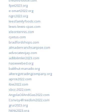
theblvd-boise.com
fpet2023.org
e-smart2022.org
ngrc2022.org
leesfamilyfoods.com
lewis-lewis-cpas.com
eleontennis.com
cyetus.com
bradfordshops.com
almadenranchsanjose.com
advocatevijay.com
adlibilimler2023.com
naswwebed.org
balithut-manado.org
alteregotradingcompany.org
aprce2022.com
ibie2022.com
sbcc-2022.com
AngolaOilAndGas2022.com
Convoy4Freedom2022.com
grur2023.org
hkhk2023.org