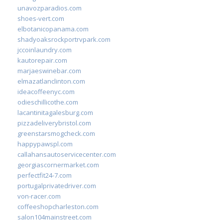
unavozparadios.com
shoes-vert.com
elbotanicopanama.com
shadyoaksrockportrvpark.com
jccoinlaundry.com
kautorepair.com
marjaeswinebar.com
elmazatlanclinton.com
ideacoffeenyc.com
odieschillicothe.com
lacantinitagalesburg.com
pizzadeliverybristol.com
greenstarsmogcheck.com
happypawspl.com
callahansautoservicecenter.com
georgiascornermarket.com
perfectfit24-7.com
portugalprivatedriver.com
von-racer.com
coffeeshopcharleston.com
salon104mainstreet.com