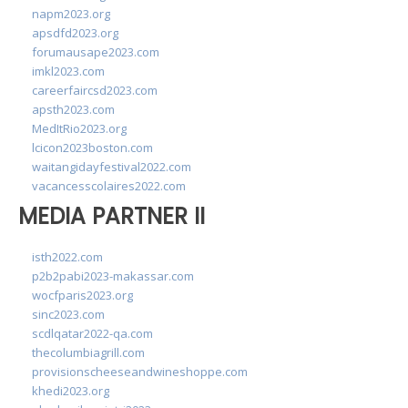
napm2023.org
apsdfd2023.org
forumausape2023.com
imkl2023.com
careerfaircsd2023.com
apsth2023.com
MedItRio2023.org
lcicon2023boston.com
waitangidayfestival2022.com
vacancesscolaires2022.com
MEDIA PARTNER II
isth2022.com
p2b2pabi2023-makassar.com
wocfparis2023.org
sinc2023.com
scdlqatar2022-qa.com
thecolumbiagrill.com
provisionscheeseandwineshoppe.com
khedi2023.org