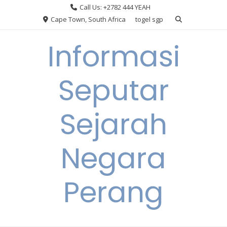
Skip
Call Us: +2782 444 YEAH
to
Cape Town, South Africa
togel sgp
content
Informasi
Seputar
Sejarah
Negara
Perang