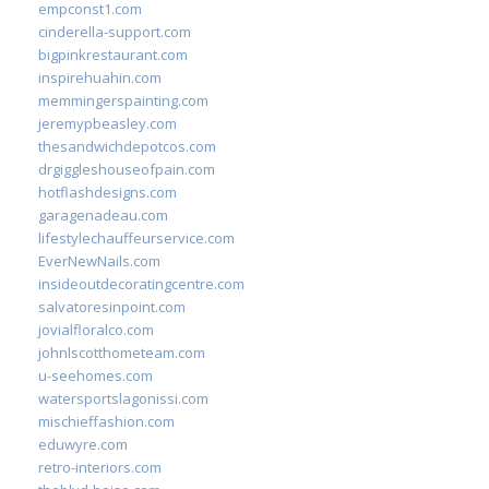
empconst1.com
cinderella-support.com
bigpinkrestaurant.com
inspirehuahin.com
memmingerspainting.com
jeremypbeasley.com
thesandwichdepotcos.com
drgiggleshouseofpain.com
hotflashdesigns.com
garagenadeau.com
lifestylechauffeurservice.com
EverNewNails.com
insideoutdecoratingcentre.com
salvatoresinpoint.com
jovialfloralco.com
johnlscotthometeam.com
u-seehomes.com
watersportslagonissi.com
mischieffashion.com
eduwyre.com
retro-interiors.com