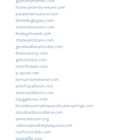
guesttinyhomes.com
home-plow-by-meyer.com
palatelatincuisine.com
blackdoglegacy.com
eatvivahouston.com
thebigshowok.com
chimeandstave.com
greatwallseafoodny.com
theloverose.com
gabriovoice.com
resinflowart.com
p-sports.net
korsairstreetwear.com
petshopallston.com
avenue26tacos.com
topgglasses.com
broadmoornailsspacoloradosprings.com
missblackpasadena.com
anneskitchen.org
valenciamarketytaqueria.com
reefrecordsllc.com
alawaffle.com