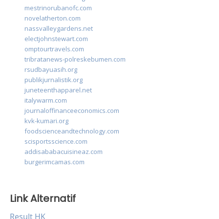
mestrinorubanofc.com
novelatherton.com
nassvalleygardens.net
electjohnstewart.com
omptourtravels.com
tribratanews-polreskebumen.com
rsudbayuasih.org
publikjurnalistik.org
juneteenthapparel.net
italywarm.com
journaloffinanceeconomics.com
kvk-kumari.org
foodscienceandtechnology.com
scisportsscience.com
addisababacuisineaz.com
burgerimcamas.com
Link Alternatif
Result HK