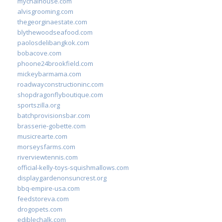
mychaihouse.com
alvisgrooming.com
thegeorginaestate.com
blythewoodseafood.com
paolosdelibangkok.com
bobacove.com
phoone24brookfield.com
mickeybarmama.com
roadwayconstructioninc.com
shopdragonflyboutique.com
sportszilla.org
batchprovisionsbar.com
brasserie-gobette.com
musicrearte.com
morseysfarms.com
riverviewtennis.com
official-kelly-toys-squishmallows.com
displaygardenonsuncrest.org
bbq-empire-usa.com
feedstoreva.com
drogopets.com
ediblechalk.com