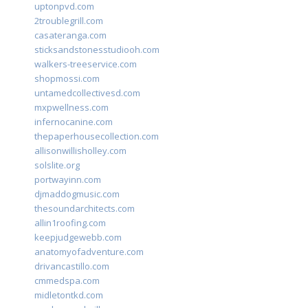
uptonpvd.com
2troublegrill.com
casateranga.com
sticksandstonesstudiooh.com
walkers-treeservice.com
shopmossi.com
untamedcollectivesd.com
mxpwellness.com
infernocanine.com
thepaperhousecollection.com
allisonwillisholley.com
solslite.org
portwayinn.com
djmaddogmusic.com
thesoundarchitects.com
allin1roofing.com
keepjudgewebb.com
anatomyofadventure.com
drivancastillo.com
cmmedspa.com
midletontkd.com