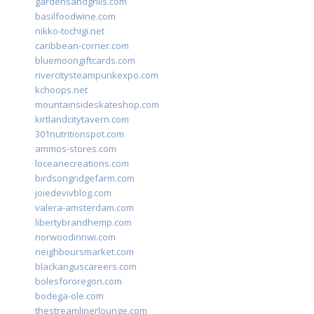
gardensandgrills.com
basilfoodwine.com
nikko-tochigi.net
caribbean-corner.com
bluemoongiftcards.com
rivercitysteampunkexpo.com
kchoops.net
mountainsideskateshop.com
kirtlandcitytavern.com
301nutritionspot.com
ammos-stores.com
loceanecreations.com
birdsongridgefarm.com
joiedevivblog.com
valera-amsterdam.com
libertybrandhemp.com
norwoodinnwi.com
neighboursmarket.com
blackanguscareers.com
bolesfororegon.com
bodega-ole.com
thestreamlinerlounge.com