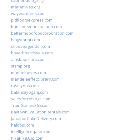
catfriends-bg.org
marianlives.org
waywardtees.com
pidfloorsexpress.com
bancodevenezuelaen.com
bettermoodfoodcorporation.com
hingstonnt.com
chooseagender.com
hoverboardssale.com
alaskapolitics.com
stsmp.org
manoelneves.com
mandelaeffectlibrary.com
roselynns.com
balanceyoganj.com
salesforceblogs.com
TrainGames365.com
BaytownEvaCationRentals.com
JabalpurCakeDelivery.com
halobjd.com
intelligenceqatar.com
PikaPikaApp.com