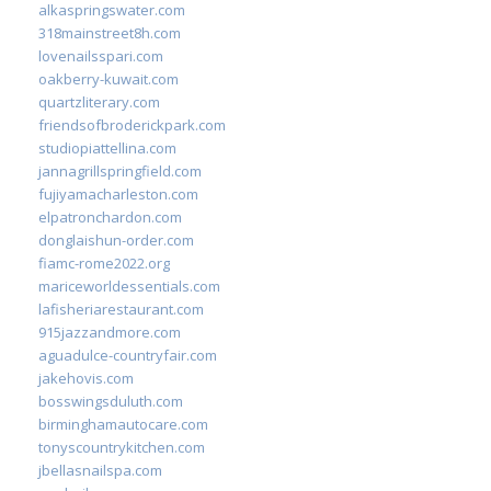
alkaspringswater.com
318mainstreet8h.com
lovenailsspari.com
oakberry-kuwait.com
quartzliterary.com
friendsofbroderickpark.com
studiopiattellina.com
jannagrillspringfield.com
fujiyamacharleston.com
elpatronchardon.com
donglaishun-order.com
fiamc-rome2022.org
mariceworldessentials.com
lafisheriarestaurant.com
915jazzandmore.com
aguadulce-countryfair.com
jakehovis.com
bosswingsduluth.com
birminghamautocare.com
tonyscountrykitchen.com
jbellasnailspa.com