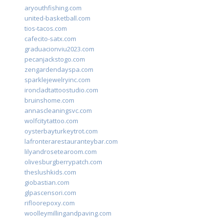
aryouthfishing.com
united-basketball.com
tios-tacos.com
cafecito-satx.com
graduacionviu2023.com
pecanjackstogo.com
zengardendayspa.com
sparklejewelryinc.com
ironcladtattoostudio.com
bruinshome.com
annascleaningsvc.com
wolfcitytattoo.com
oysterbayturkeytrot.com
lafronterarestauranteybar.com
lilyandrosetearoom.com
olivesburgberrypatch.com
theslushkids.com
giobastian.com
glpascensori.com
rifloorepoxy.com
woolleymillingandpaving.com