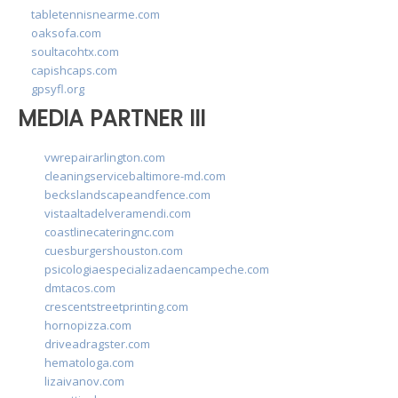
tabletennisnearme.com
oaksofa.com
soultacohtx.com
capishcaps.com
gpsyfl.org
MEDIA PARTNER III
vwrepairarlington.com
cleaningservicebaltimore-md.com
beckslandscapeandfence.com
vistaaltadelveramendi.com
coastlinecateringnc.com
cuesburgershouston.com
psicologiaespecializadaencampeche.com
dmtacos.com
crescentstreetprinting.com
hornopizza.com
driveadragster.com
hematologa.com
lizaivanov.com