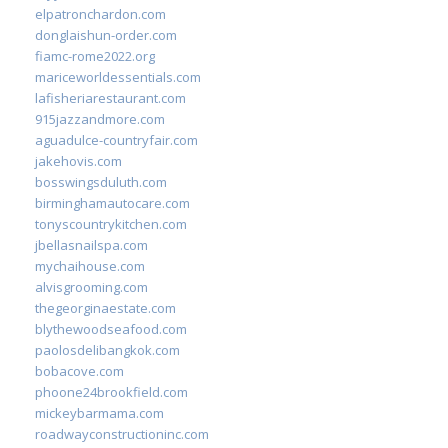
elpatronchardon.com
donglaishun-order.com
fiamc-rome2022.org
mariceworldessentials.com
lafisheriarestaurant.com
915jazzandmore.com
aguadulce-countryfair.com
jakehovis.com
bosswingsduluth.com
birminghamautocare.com
tonyscountrykitchen.com
jbellasnailspa.com
mychaihouse.com
alvisgrooming.com
thegeorginaestate.com
blythewoodseafood.com
paolosdelibangkok.com
bobacove.com
phoone24brookfield.com
mickeybarmama.com
roadwayconstructioninc.com