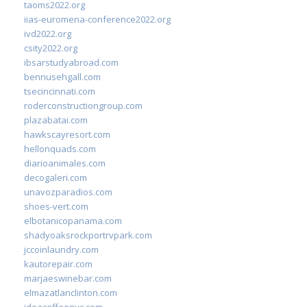
taoms2022.org
iias-euromena-conference2022.org
ivd2022.org
csity2022.org
ibsarstudyabroad.com
bennusehgall.com
tsecincinnati.com
roderconstructiongroup.com
plazabatai.com
hawkscayresort.com
hellonquads.com
diarioanimales.com
decogaleri.com
unavozparadios.com
shoes-vert.com
elbotanicopanama.com
shadyoaksrockportrvpark.com
jccoinlaundry.com
kautorepair.com
marjaeswinebar.com
elmazatlanclinton.com
ideacoffeenyc.com