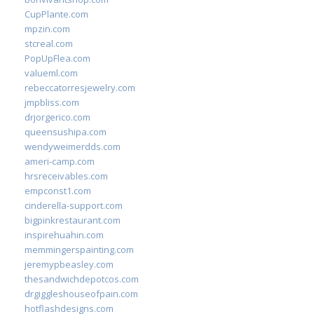
CupPlante.com
mpzin.com
stcreal.com
PopUpFlea.com
valueml.com
rebeccatorresjewelry.com
jmpbliss.com
drjorgerico.com
queensushipa.com
wendyweimerdds.com
ameri-camp.com
hrsreceivables.com
empconst1.com
cinderella-support.com
bigpinkrestaurant.com
inspirehuahin.com
memmingerspainting.com
jeremypbeasley.com
thesandwichdepotcos.com
drgiggleshouseofpain.com
hotflashdesigns.com