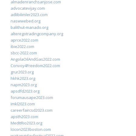
almadenranchsanjose.com
advocatevijay.com
adlibilimler2023.com
naswwebed.org
balithut-manado.org
alteregotradingcompany.org
aprce2022.com
ibie2022.com
sbcc-2022.com
AngolaOilAndGas2022.com
Convoy4Freedom2022.com
grur2023.org
hkhk2023.org
napm2023.org
apsdfd2023.org
forumausape2023.com
imkl2023.com
careerfaircsd2023.com
apsth2023.com
MedItRio2023.org
lcicon2023boston.com
waitangidayfestival2022.com