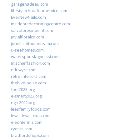
garagenadeau.com
lifestylechauffeurservice.com
EverNewNails.com
insideoutdecoratingcentre.com
salvatoresinpoint.com
jovialfloralco.com
johnlscotthometeam.com
u-seehomes.com
watersportslagonissi.com
mischieffashion.com
eduwyre.com
retro-interiors.com
theblvd-boise.com
fpet2023.org
e-smart2022.org
ngrc2022.org
leesfamilyfoods.com
lewis-lewis-cpas.com
eleontennis.com
cyetus.com
bradfordshops.com