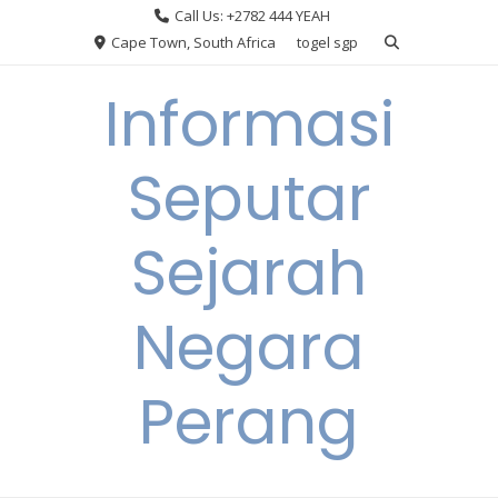
Skip
Call Us: +2782 444 YEAH
to
Cape Town, South Africa
togel sgp
content
Informasi
Seputar
Sejarah
Negara
Perang