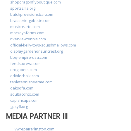
shopdragonflyboutique.com
sportszilla.org
batchprovisionsbar.com
brasserie-gobette.com
musicrearte.com
morseysfarms.com
riverviewtennis.com
official-kelly-toys-squishmallows.com
displaygardenonsuncrest.org
bbq-empire-usa.com
feedstoreva.com
drogopets.com
ediblechalk.com
tabletennisnearme.com
oaksofa.com
soultacohtx.com
capishcaps.com
gpsyfl.org
MEDIA PARTNER III
vwrepairarlington.com