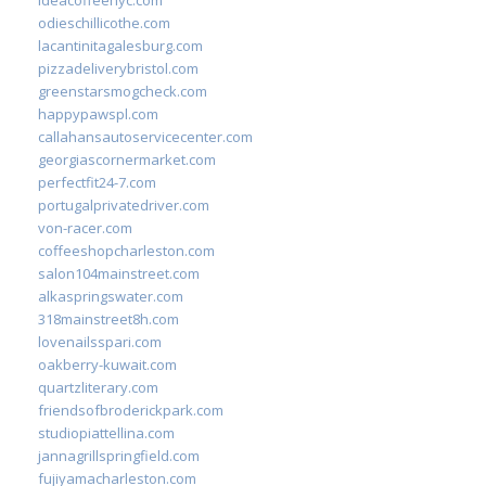
odieschillicothe.com
lacantinitagalesburg.com
pizzadeliverybristol.com
greenstarsmogcheck.com
happypawspl.com
callahansautoservicecenter.com
georgiascornermarket.com
perfectfit24-7.com
portugalprivatedriver.com
von-racer.com
coffeeshopcharleston.com
salon104mainstreet.com
alkaspringswater.com
318mainstreet8h.com
lovenailsspari.com
oakberry-kuwait.com
quartzliterary.com
friendsofbroderickpark.com
studiopiattellina.com
jannagrillspringfield.com
fujiyamacharleston.com