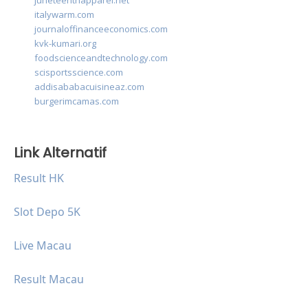
juneteenthapparel.net
italywarm.com
journaloffinanceeconomics.com
kvk-kumari.org
foodscienceandtechnology.com
scisportsscience.com
addisababacuisineaz.com
burgerimcamas.com
Link Alternatif
Result HK
Slot Depo 5K
Live Macau
Result Macau