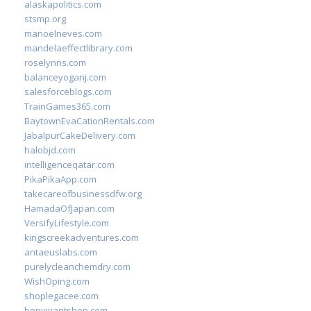
alaskapolitics.com
stsmp.org
manoelneves.com
mandelaeffectlibrary.com
roselynns.com
balanceyoganj.com
salesforceblogs.com
TrainGames365.com
BaytownEvaCationRentals.com
JabalpurCakeDelivery.com
halobjd.com
intelligenceqatar.com
PikaPikaApp.com
takecareofbusinessdfw.org
HamadaOfJapan.com
VersifyLifestyle.com
kingscreekadventures.com
antaeuslabs.com
purelycleanchemdry.com
WishOping.com
shoplegacee.com
bonvivantshop.com