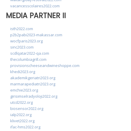
vacancesscolaires2022.com
MEDIA PARTNER II
isth2022.com
p2b2pabi2023-makassar.com
wocfparis2023.org
sinc2023.com
scdlqatar2022-qa.com
thecolumbiagrill.com
provisionscheeseandwineshoppe.com
khedi2023.org
akademikgeriatri2023.org
marmarapediatri2023.org
emchie2023.org
girisimselradyoloji2022.org
utcd2022.org
biosensor2022.org
ialp2022.org
klivet2022.org
ifac-hms2022.org