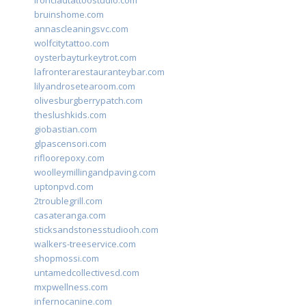
ironcladtattoostudio.com
bruinshome.com
annascleaningsvc.com
wolfcitytattoo.com
oysterbayturkeytrot.com
lafronterarestauranteybar.com
lilyandrosetearoom.com
olivesburgberrypatch.com
theslushkids.com
giobastian.com
glpascensori.com
rifloorepoxy.com
woolleymillingandpaving.com
uptonpvd.com
2troublegrill.com
casateranga.com
sticksandstonesstudiooh.com
walkers-treeservice.com
shopmossi.com
untamedcollectivesd.com
mxpwellness.com
infernocanine.com