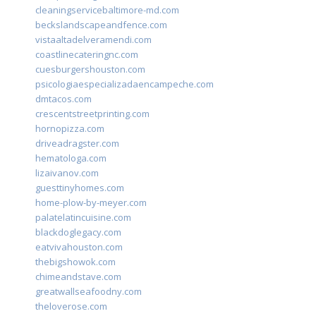
cleaningservicebaltimore-md.com
beckslandscapeandfence.com
vistaaltadelveramendi.com
coastlinecateringnc.com
cuesburgershouston.com
psicologiaespecializadaencampeche.com
dmtacos.com
crescentstreetprinting.com
hornopizza.com
driveadragster.com
hematologa.com
lizaivanov.com
guesttinyhomes.com
home-plow-by-meyer.com
palatelatincuisine.com
blackdoglegacy.com
eatvivahouston.com
thebigshowok.com
chimeandstave.com
greatwallseafoodny.com
theloverose.com