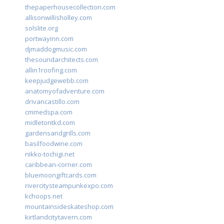
thepaperhousecollection.com
allisonwillisholley.com
solslite.org
portwayinn.com
djmaddogmusic.com
thesoundarchitects.com
allin1roofing.com
keepjudgewebb.com
anatomyofadventure.com
drivancastillo.com
cmmedspa.com
midletontkd.com
gardensandgrills.com
basilfoodwine.com
nikko-tochigi.net
caribbean-corner.com
bluemoongiftcards.com
rivercitysteampunkexpo.com
kchoops.net
mountainsideskateshop.com
kirtlandcitytavern.com