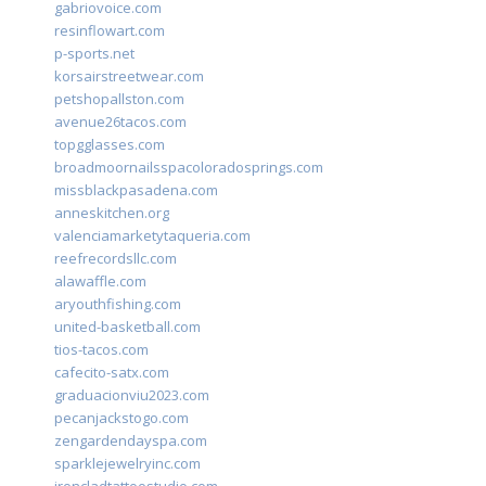
gabriovoice.com
resinflowart.com
p-sports.net
korsairstreetwear.com
petshopallston.com
avenue26tacos.com
topgglasses.com
broadmoornailsspacoloradosprings.com
missblackpasadena.com
anneskitchen.org
valenciamarketytaqueria.com
reefrecordsllc.com
alawaffle.com
aryouthfishing.com
united-basketball.com
tios-tacos.com
cafecito-satx.com
graduacionviu2023.com
pecanjackstogo.com
zengardendayspa.com
sparklejewelryinc.com