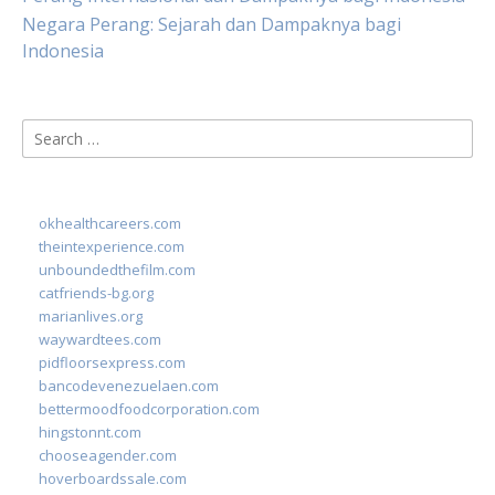
Negara Perang: Sejarah dan Dampaknya bagi
Indonesia
Search
for:
okhealthcareers.com
theintexperience.com
unboundedthefilm.com
catfriends-bg.org
marianlives.org
waywardtees.com
pidfloorsexpress.com
bancodevenezuelaen.com
bettermoodfoodcorporation.com
hingstonnt.com
chooseagender.com
hoverboardssale.com