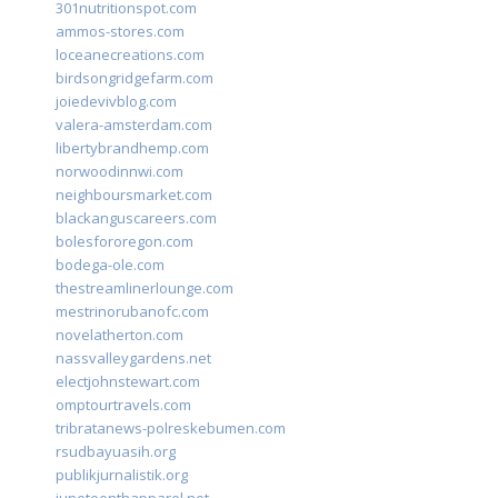
301nutritionspot.com
ammos-stores.com
loceanecreations.com
birdsongridgefarm.com
joiedevivblog.com
valera-amsterdam.com
libertybrandhemp.com
norwoodinnwi.com
neighboursmarket.com
blackanguscareers.com
bolesfororegon.com
bodega-ole.com
thestreamlinerlounge.com
mestrinorubanofc.com
novelatherton.com
nassvalleygardens.net
electjohnstewart.com
omptourtravels.com
tribratanews-polreskebumen.com
rsudbayuasih.org
publikjurnalistik.org