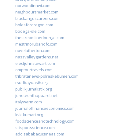
norwoodinnwi.com
neighboursmarket.com
blackanguscareers.com
bolesfororegon.com
bodega-ole.com
thestreamlinerlounge.com
mestrinorubanofc.com
novelatherton.com
nassvalleygardens.net
electjohnstewart.com
omptourtravels.com
tribratanews-polreskebumen.com
rsudbayuasih.org
publikjurnalistik.org
juneteenthapparel.net
italywarm.com
journaloffinanceeconomics.com
kvk-kumari.org
foodscienceandtechnology.com
scisportsscience.com
addisababacuisineaz.com