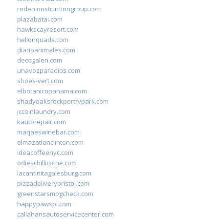
roderconstructiongroup.com
plazabatai.com
hawkscayresort.com
hellonquads.com
diarioanimales.com
decogaleri.com
unavozparadios.com
shoes-vert.com
elbotanicopanama.com
shadyoaksrockportrvpark.com
jccoinlaundry.com
kautorepair.com
marjaeswinebar.com
elmazatlanclinton.com
ideacoffeenyc.com
odieschillicothe.com
lacantinitagalesburg.com
pizzadeliverybristol.com
greenstarsmogcheck.com
happypawspl.com
callahansautoservicecenter.com