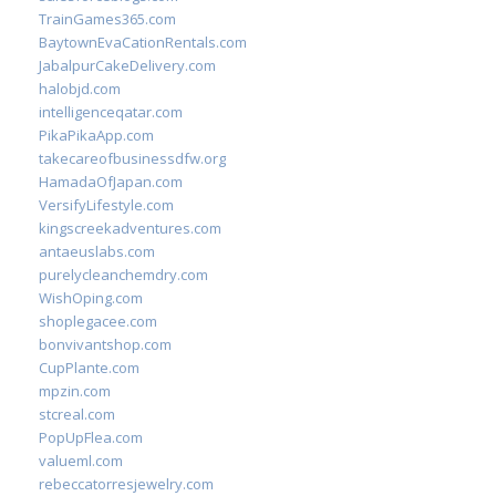
TrainGames365.com
BaytownEvaCationRentals.com
JabalpurCakeDelivery.com
halobjd.com
intelligenceqatar.com
PikaPikaApp.com
takecareofbusinessdfw.org
HamadaOfJapan.com
VersifyLifestyle.com
kingscreekadventures.com
antaeuslabs.com
purelycleanchemdry.com
WishOping.com
shoplegacee.com
bonvivantshop.com
CupPlante.com
mpzin.com
stcreal.com
PopUpFlea.com
valueml.com
rebeccatorresjewelry.com