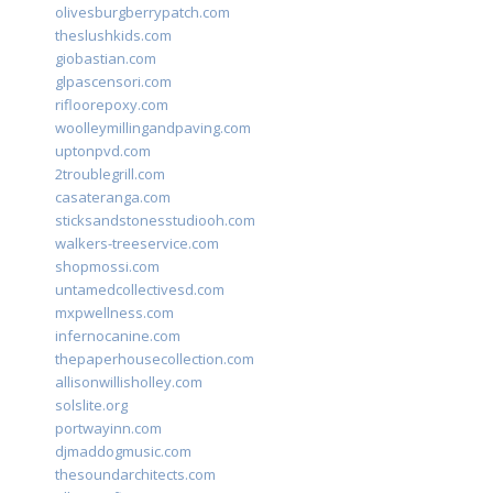
olivesburgberrypatch.com
theslushkids.com
giobastian.com
glpascensori.com
rifloorepoxy.com
woolleymillingandpaving.com
uptonpvd.com
2troublegrill.com
casateranga.com
sticksandstonesstudiooh.com
walkers-treeservice.com
shopmossi.com
untamedcollectivesd.com
mxpwellness.com
infernocanine.com
thepaperhousecollection.com
allisonwillisholley.com
solslite.org
portwayinn.com
djmaddogmusic.com
thesoundarchitects.com