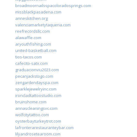
broadmoornailsspacoloradosprings.com
missblackpasadena.com
anneskitchen.org
valenciamarketytaqueria.com
reefrecordsllc.com
alawaffle.com
aryouthfishing.com
united-basketball.com
tios-tacos.com
cafecito-satx.com
graduacionviu2023.com
pecanjackstogo.com
zengardendayspa.com
sparklejewelryinc.com
ironcladtattoostudio.com
bruinshome.com
annascleaningsvc.com
wolfcitytattoo.com
oysterbayturkeytrot.com
lafronterarestauranteybar.com
lilyandrosetearoom.com