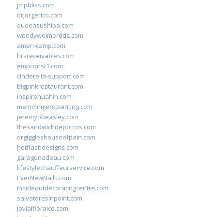
jmpbliss.com
drjorgerico.com
queensushipa.com
wendyweimerdds.com
ameri-camp.com
hrsreceivables.com
empconst1.com
cinderella-support.com
bigpinkrestaurant.com
inspirehuahin.com
memmingerspainting.com
jeremypbeasley.com
thesandwichdepotcos.com
drgiggleshouseofpain.com
hotflashdesigns.com
garagenadeau.com
lifestylechauffeurservice.com
EverNewNails.com
insideoutdecoratingcentre.com
salvatoresinpoint.com
jovialfloralco.com