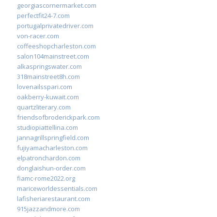
georgiascornermarket.com
perfectfit24-7.com
portugalprivatedriver.com
von-racer.com
coffeeshopcharleston.com
salon104mainstreet.com
alkaspringswater.com
318mainstreet8h.com
lovenailsspari.com
oakberry-kuwait.com
quartzliterary.com
friendsofbroderickpark.com
studiopiattellina.com
jannagrillspringfield.com
fujiyamacharleston.com
elpatronchardon.com
donglaishun-order.com
fiamc-rome2022.org
mariceworldessentials.com
lafisheriarestaurant.com
915jazzandmore.com