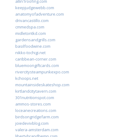
allin1roofing.com
keepjudgewebb.com
anatomyofadventure.com
drivancastillo.com
cmmedspa.com
midletontkd.com
gardensandgrills.com
basilfoodwine.com
nikko-tochigi.net
caribbean-corner.com
bluemoongiftcards.com
rivercitysteampunkexpo.com
kchoops.net
mountainsideskateshop.com
kirtlandcitytavern.com
301nutritionspot.com
ammos-stores.com
loceanecreations.com
birdsongridgefarm.com
joiedevivblog.com
valera-amsterdam.com
libertybrandhemp.com