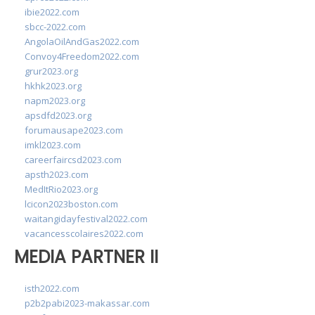
ibie2022.com
sbcc-2022.com
AngolaOilAndGas2022.com
Convoy4Freedom2022.com
grur2023.org
hkhk2023.org
napm2023.org
apsdfd2023.org
forumausape2023.com
imkl2023.com
careerfaircsd2023.com
apsth2023.com
MedItRio2023.org
lcicon2023boston.com
waitangidayfestival2022.com
vacancesscolaires2022.com
MEDIA PARTNER II
isth2022.com
p2b2pabi2023-makassar.com