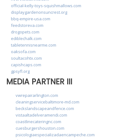
official-kelly-toys-squishmallows.com
displaygardenonsuncrest.org
bbq-empire-usa.com
feedstoreva.com
drogopets.com
ediblechalk.com
tabletennisnearme.com
oaksofa.com
soultacohtx.com
capishcaps.com
gpsyfl.org
MEDIA PARTNER III
vwrepairarlington.com
cleaningservicebaltimore-md.com
beckslandscapeandfence.com
vistaaltadelveramendi.com
coastlinecateringnc.com
cuesburgershouston.com
psicologiaespecializadaencampeche.com