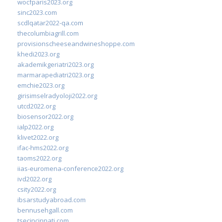
wocfparis2023.org
sinc2023.com
scdlqatar2022-qa.com
thecolumbiagrill.com
provisionscheeseandwineshoppe.com
khedi2023.org
akademikgeriatri2023.org
marmarapediatri2023.org
emchie2023.org
girisimselradyoloji2022.org
utcd2022.org
biosensor2022.org
ialp2022.org
klivet2022.org
ifac-hms2022.org
taoms2022.org
iias-euromena-conference2022.org
ivd2022.org
csity2022.org
ibsarstudyabroad.com
bennusehgall.com
tsecincinnati.com