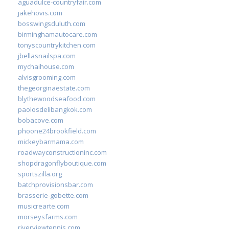
aguadulce-countryfair.com
jakehovis.com
bosswingsduluth.com
birminghamautocare.com
tonyscountrykitchen.com
jbellasnailspa.com
mychaihouse.com
alvisgrooming.com
thegeorginaestate.com
blythewoodseafood.com
paolosdelibangkok.com
bobacove.com
phoone24brookfield.com
mickeybarmama.com
roadwayconstructioninc.com
shopdragonflyboutique.com
sportszilla.org
batchprovisionsbar.com
brasserie-gobette.com
musicrearte.com
morseysfarms.com
riverviewtennis.com