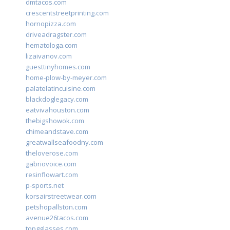
dmtacos.com
crescentstreetprinting.com
hornopizza.com
driveadragster.com
hematologa.com
lizaivanov.com
guesttinyhomes.com
home-plow-by-meyer.com
palatelatincuisine.com
blackdoglegacy.com
eatvivahouston.com
thebigshowok.com
chimeandstave.com
greatwallseafoodny.com
theloverose.com
gabriovoice.com
resinflowart.com
p-sports.net
korsairstreetwear.com
petshopallston.com
avenue26tacos.com
topgglasses.com