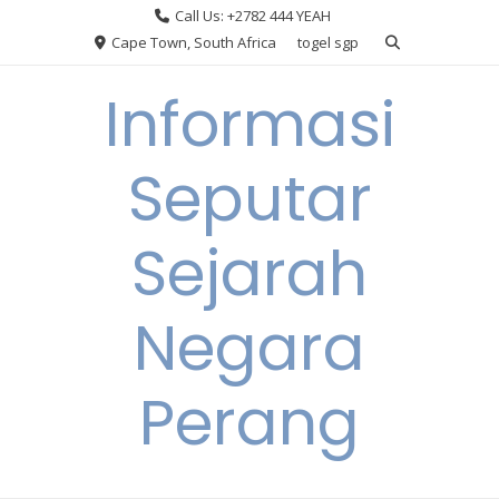
Skip
Call Us: +2782 444 YEAH
to
Cape Town, South Africa
togel sgp
content
Informasi
Seputar
Sejarah
Negara
Perang