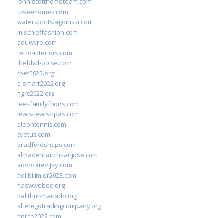
johnlscotthometeam.com
u-seehomes.com
watersportslagonissi.com
mischieffashion.com
eduwyre.com
retro-interiors.com
theblvd-boise.com
fpet2023.org
e-smart2022.org
ngrc2022.org
leesfamilyfoods.com
lewis-lewis-cpas.com
eleontennis.com
cyetus.com
bradfordshops.com
almadenranchsanjose.com
advocatevijay.com
adlibilimler2023.com
naswwebed.org
balithut-manado.org
alteregotradingcompany.org
aprce2022.com