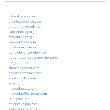
for:
okhealthcareers.com
theintexperience.com
unboundedthefilm.com
catfriends-bg.org
marianlives.org
waywardtees.com
pidfloorsexpress.com
bancodevenezuelaen.com
bettermoodfoodcorporation.com
hingstonnt.com
chooseagender.com
hoverboardssale.com
alaskapolitics.com
stsmp.org
manoelneves.com
mandelaeffectlibrary.com
roselynns.com
balanceyoganj.com
salesforceblogs.com