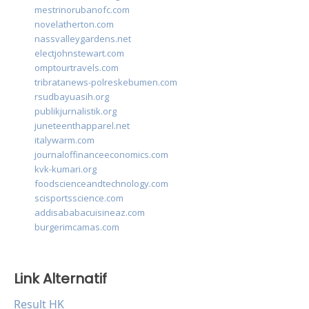
mestrinorubanofc.com
novelatherton.com
nassvalleygardens.net
electjohnstewart.com
omptourtravels.com
tribratanews-polreskebumen.com
rsudbayuasih.org
publikjurnalistik.org
juneteenthapparel.net
italywarm.com
journaloffinanceeconomics.com
kvk-kumari.org
foodscienceandtechnology.com
scisportsscience.com
addisababacuisineaz.com
burgerimcamas.com
Link Alternatif
Result HK