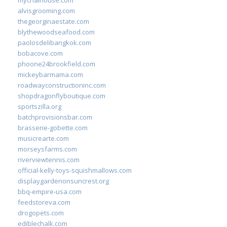
alvisgrooming.com
thegeorginaestate.com
blythewoodseafood.com
paolosdelibangkok.com
bobacove.com
phoone24brookfield.com
mickeybarmama.com
roadwayconstructioninc.com
shopdragonflyboutique.com
sportszilla.org
batchprovisionsbar.com
brasserie-gobette.com
musicrearte.com
morseysfarms.com
riverviewtennis.com
official-kelly-toys-squishmallows.com
displaygardenonsuncrest.org
bbq-empire-usa.com
feedstoreva.com
drogopets.com
ediblechalk.com