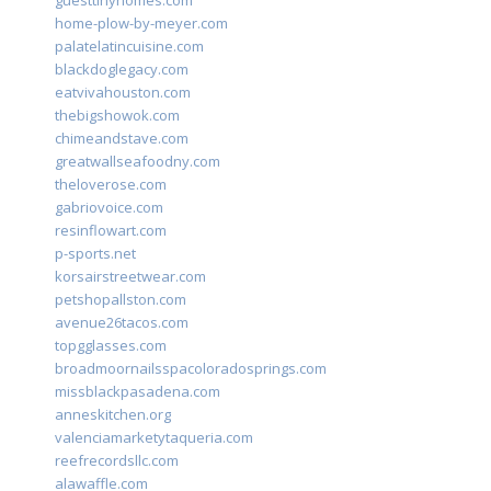
guesttinyhomes.com
home-plow-by-meyer.com
palatelatincuisine.com
blackdoglegacy.com
eatvivahouston.com
thebigshowok.com
chimeandstave.com
greatwallseafoodny.com
theloverose.com
gabriovoice.com
resinflowart.com
p-sports.net
korsairstreetwear.com
petshopallston.com
avenue26tacos.com
topgglasses.com
broadmoornailsspacoloradosprings.com
missblackpasadena.com
anneskitchen.org
valenciamarketytaqueria.com
reefrecordsllc.com
alawaffle.com