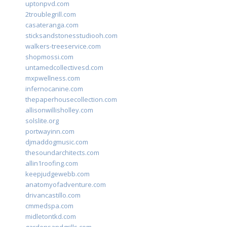
uptonpvd.com
2troublegrill.com
casateranga.com
sticksandstonesstudiooh.com
walkers-treeservice.com
shopmossi.com
untamedcollectivesd.com
mxpwellness.com
infernocanine.com
thepaperhousecollection.com
allisonwillisholley.com
solslite.org
portwayinn.com
djmaddogmusic.com
thesoundarchitects.com
allin1roofing.com
keepjudgewebb.com
anatomyofadventure.com
drivancastillo.com
cmmedspa.com
midletontkd.com