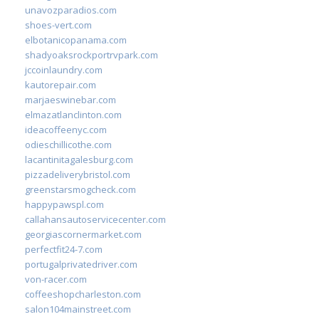
unavozparadios.com
shoes-vert.com
elbotanicopanama.com
shadyoaksrockportrvpark.com
jccoinlaundry.com
kautorepair.com
marjaeswinebar.com
elmazatlanclinton.com
ideacoffeenyc.com
odieschillicothe.com
lacantinitagalesburg.com
pizzadeliverybristol.com
greenstarsmogcheck.com
happypawspl.com
callahansautoservicecenter.com
georgiascornermarket.com
perfectfit24-7.com
portugalprivatedriver.com
von-racer.com
coffeeshopcharleston.com
salon104mainstreet.com