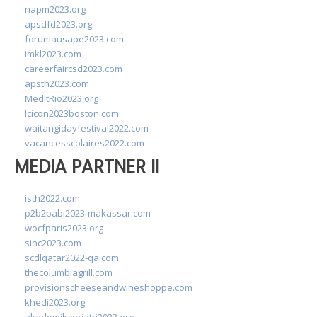
napm2023.org
apsdfd2023.org
forumausape2023.com
imkl2023.com
careerfaircsd2023.com
apsth2023.com
MedItRio2023.org
lcicon2023boston.com
waitangidayfestival2022.com
vacancesscolaires2022.com
MEDIA PARTNER II
isth2022.com
p2b2pabi2023-makassar.com
wocfparis2023.org
sinc2023.com
scdlqatar2022-qa.com
thecolumbiagrill.com
provisionscheeseandwineshoppe.com
khedi2023.org
akademikgeriatri2023.org