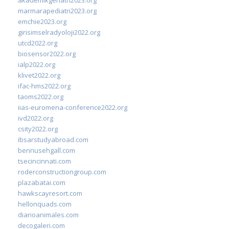
marmarapediatri2023.org
emchie2023.org
girisimselradyoloji2022.org
utcd2022.org
biosensor2022.org
ialp2022.org
klivet2022.org
ifac-hms2022.org
taoms2022.org
iias-euromena-conference2022.org
ivd2022.org
csity2022.org
ibsarstudyabroad.com
bennusehgall.com
tsecincinnati.com
roderconstructiongroup.com
plazabatai.com
hawkscayresort.com
hellonquads.com
diarioanimales.com
decogaleri.com