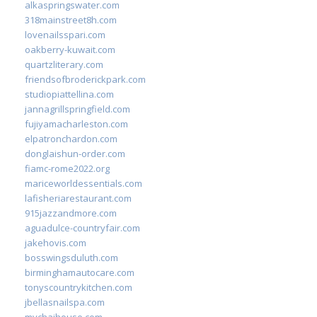
alkaspringswater.com
318mainstreet8h.com
lovenailsspari.com
oakberry-kuwait.com
quartzliterary.com
friendsofbroderickpark.com
studiopiattellina.com
jannagrillspringfield.com
fujiyamacharleston.com
elpatronchardon.com
donglaishun-order.com
fiamc-rome2022.org
mariceworldessentials.com
lafisheriarestaurant.com
915jazzandmore.com
aguadulce-countryfair.com
jakehovis.com
bosswingsduluth.com
birminghamautocare.com
tonyscountrykitchen.com
jbellasnailspa.com
mychaihouse.com