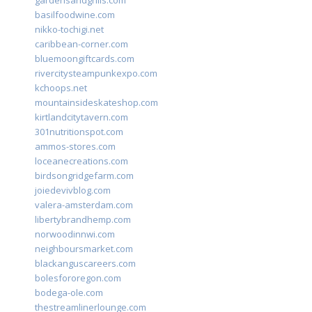
gardensandgrills.com
basilfoodwine.com
nikko-tochigi.net
caribbean-corner.com
bluemoongiftcards.com
rivercitysteampunkexpo.com
kchoops.net
mountainsideskateshop.com
kirtlandcitytavern.com
301nutritionspot.com
ammos-stores.com
loceanecreations.com
birdsongridgefarm.com
joiedevivblog.com
valera-amsterdam.com
libertybrandhemp.com
norwoodinnwi.com
neighboursmarket.com
blackanguscareers.com
bolesfororegon.com
bodega-ole.com
thestreamlinerlounge.com