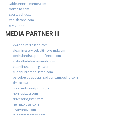
tabletennisnearme.com
oaksofa.com
soultacohtx.com
capishcaps.com
gpsyfl.org
MEDIA PARTNER III
vwrepairarlington.com
cleaningservicebaltimore-md.com
beckslandscapeandfence.com
vistaaltadelveramendi.com
coastlinecateringnc.com
cuesburgershouston.com
psicologiaespecializadaencampeche.com
dmtacos.com
crescentstreetprinting.com
hornopizza.com
driveadragster.com
hematologa.com
lizaivanov.com