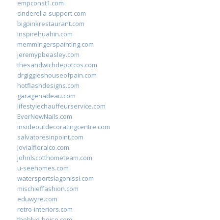
empconst1.com
cinderella-support.com
bigpinkrestaurant.com
inspirehuahin.com
memmingerspainting.com
jeremypbeasley.com
thesandwichdepotcos.com
drgiggleshouseofpain.com
hotflashdesigns.com
garagenadeau.com
lifestylechauffeurservice.com
EverNewNails.com
insideoutdecoratingcentre.com
salvatoresinpoint.com
jovialfloralco.com
johnlscotthometeam.com
u-seehomes.com
watersportslagonissi.com
mischieffashion.com
eduwyre.com
retro-interiors.com
theblvd-boise.com