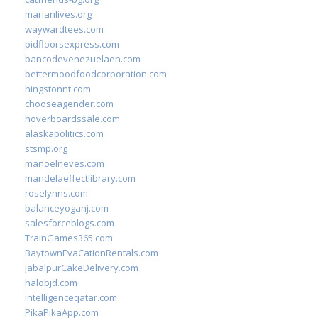
marianlives.org
waywardtees.com
pidfloorsexpress.com
bancodevenezuelaen.com
bettermoodfoodcorporation.com
hingstonnt.com
chooseagender.com
hoverboardssale.com
alaskapolitics.com
stsmp.org
manoelneves.com
mandelaeffectlibrary.com
roselynns.com
balanceyoganj.com
salesforceblogs.com
TrainGames365.com
BaytownEvaCationRentals.com
JabalpurCakeDelivery.com
halobjd.com
intelligenceqatar.com
PikaPikaApp.com