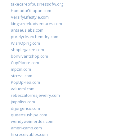
takecareofbusinessdfw.org
HamadaOfJapan.com
VersifyLifestyle.com
kingscreekadventures.com
antaeuslabs.com
purelycleanchemdry.com
WishOping.com
shoplegacee.com
bonvivantshop.com
CupPlante.com
mpzin.com
stcreal.com
PopUpFlea.com
valueml.com
rebeccatorresjewelry.com
jmpbliss.com
drjorgerico.com
queensushipa.com
wendyweimerdds.com
ameri-camp.com
hrsreceivables.com