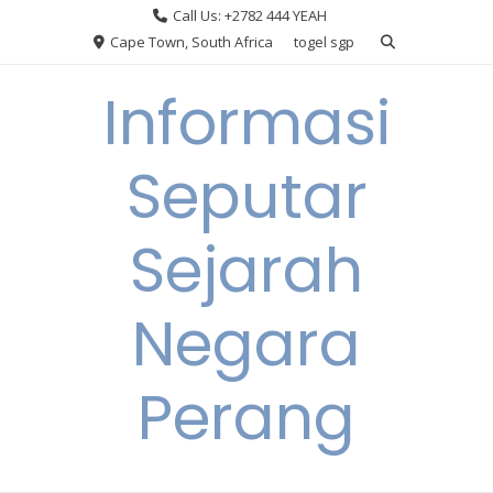
Skip
Call Us: +2782 444 YEAH
to
Cape Town, South Africa
togel sgp
content
Informasi
Seputar
Sejarah
Negara
Perang