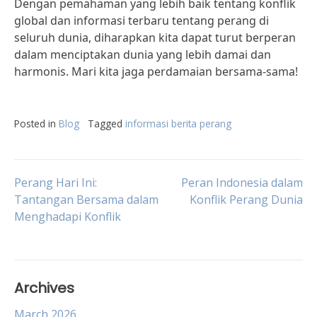
Dengan pemahaman yang lebih baik tentang konflik
global dan informasi terbaru tentang perang di
seluruh dunia, diharapkan kita dapat turut berperan
dalam menciptakan dunia yang lebih damai dan
harmonis. Mari kita jaga perdamaian bersama-sama!
Posted in
Blog
Tagged
informasi berita perang
Post
Perang Hari Ini:
Peran Indonesia dalam
Tantangan Bersama dalam
Konflik Perang Dunia
Menghadapi Konflik
navigation
Archives
March 2026