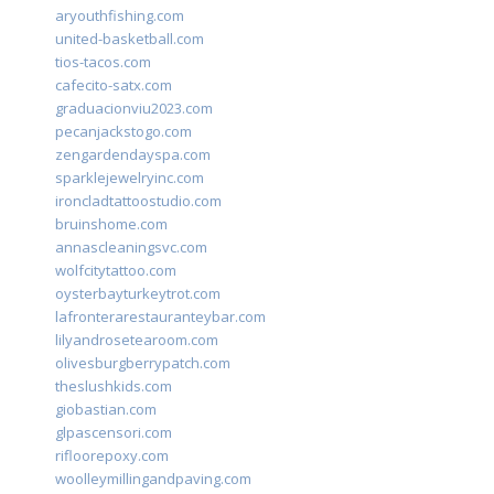
aryouthfishing.com
united-basketball.com
tios-tacos.com
cafecito-satx.com
graduacionviu2023.com
pecanjackstogo.com
zengardendayspa.com
sparklejewelryinc.com
ironcladtattoostudio.com
bruinshome.com
annascleaningsvc.com
wolfcitytattoo.com
oysterbayturkeytrot.com
lafronterarestauranteybar.com
lilyandrosetearoom.com
olivesburgberrypatch.com
theslushkids.com
giobastian.com
glpascensori.com
rifloorepoxy.com
woolleymillingandpaving.com