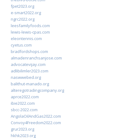
fpet2023.org
e-smart2022.org
ngrc2022.org
leesfamilyfoods.com
lewis-lewis-cpas.com
eleontennis.com
cyetus.com
bradfordshops.com
almadenranchsanjose.com
advocatevijay.com
adlibilimler2023.com
naswwebed.org
balithut-manado.org
alteregotradingcompany.org
aprce2022.com
ibie2022.com
sbcc-2022.com
AngolaOilAndGas2022.com
Convoy4Freedom2022.com
grur2023.org
hkhk2023.org