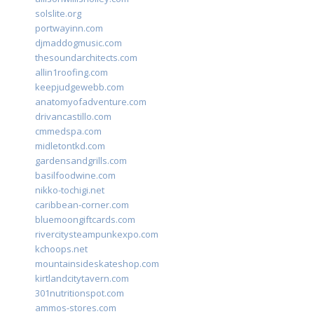
solslite.org
portwayinn.com
djmaddogmusic.com
thesoundarchitects.com
allin1roofing.com
keepjudgewebb.com
anatomyofadventure.com
drivancastillo.com
cmmedspa.com
midletontkd.com
gardensandgrills.com
basilfoodwine.com
nikko-tochigi.net
caribbean-corner.com
bluemoongiftcards.com
rivercitysteampunkexpo.com
kchoops.net
mountainsideskateshop.com
kirtlandcitytavern.com
301nutritionspot.com
ammos-stores.com