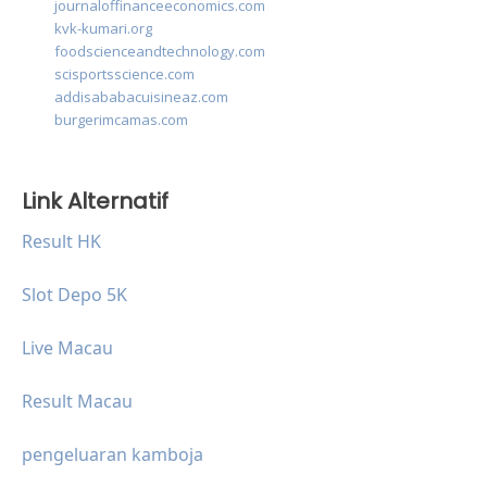
journaloffinanceeconomics.com
kvk-kumari.org
foodscienceandtechnology.com
scisportsscience.com
addisababacuisineaz.com
burgerimcamas.com
Link Alternatif
Result HK
Slot Depo 5K
Live Macau
Result Macau
pengeluaran kamboja