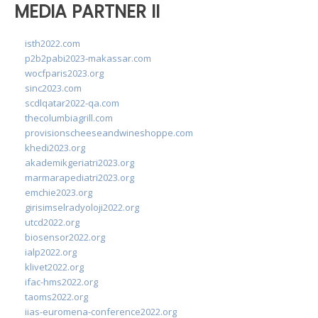
MEDIA PARTNER II
isth2022.com
p2b2pabi2023-makassar.com
wocfparis2023.org
sinc2023.com
scdlqatar2022-qa.com
thecolumbiagrill.com
provisionscheeseandwineshoppe.com
khedi2023.org
akademikgeriatri2023.org
marmarapediatri2023.org
emchie2023.org
girisimselradyoloji2022.org
utcd2022.org
biosensor2022.org
ialp2022.org
klivet2022.org
ifac-hms2022.org
taoms2022.org
iias-euromena-conference2022.org