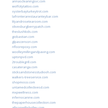
annascleaningsvc.com
wolfcitytattoo.com
oysterbayturkeytrot.com
lafronterarestauranteybar.com
lilyandrosetearoom.com
olivesburgberrypatch.com
theslushkids.com
giobastian.com
glpascensori.com
rifloorepoxy.com
woolleymillingandpaving.com
uptonpvd.com
2troublegrill.com
casateranga.com
sticksandstonesstudiooh.com
walkers-treeservice.com
shopmossi.com
untamedcollectivesd.com
mxpwellness.com
infernocanine.com
thepaperhousecollection.com
allisonwillisholley.com