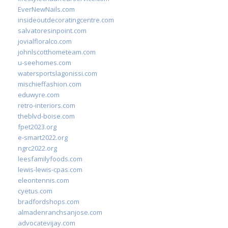
EverNewNails.com
insideoutdecoratingcentre.com
salvatoresinpoint.com
jovialfloralco.com
johnlscotthometeam.com
u-seehomes.com
watersportslagonissi.com
mischieffashion.com
eduwyre.com
retro-interiors.com
theblvd-boise.com
fpet2023.org
e-smart2022.org
ngrc2022.org
leesfamilyfoods.com
lewis-lewis-cpas.com
eleontennis.com
cyetus.com
bradfordshops.com
almadenranchsanjose.com
advocatevijay.com