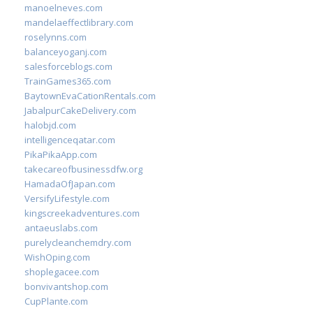
manoelneves.com
mandelaeffectlibrary.com
roselynns.com
balanceyoganj.com
salesforceblogs.com
TrainGames365.com
BaytownEvaCationRentals.com
JabalpurCakeDelivery.com
halobjd.com
intelligenceqatar.com
PikaPikaApp.com
takecareofbusinessdfw.org
HamadaOfJapan.com
VersifyLifestyle.com
kingscreekadventures.com
antaeuslabs.com
purelycleanchemdry.com
WishOping.com
shoplegacee.com
bonvivantshop.com
CupPlante.com