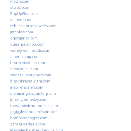
mpzin.com
stcreal.com
PopUpFlea.com
valueml.com
rebeccatorresjewelry.com
jmpbliss.com
drjorgerico.com
queensushipa.com
wendyweimerdds.com
ameri-camp.com
hrsreceivables.com
empconst1.com
cinderella-support.com
bigpinkrestaurant.com
inspirehuahin.com
memmingerspainting.com
jeremypbeasley.com
thesandwichdepotcos.com
drgiggleshouseofpain.com
hotflashdesigns.com
garagenadeau.com
lifestylechauffeurservice.com