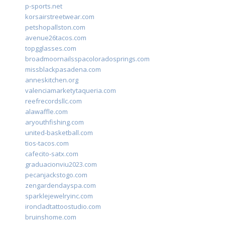
p-sports.net
korsairstreetwear.com
petshopallston.com
avenue26tacos.com
topgglasses.com
broadmoornailsspacoloradosprings.com
missblackpasadena.com
anneskitchen.org
valenciamarketytaqueria.com
reefrecordsllc.com
alawaffle.com
aryouthfishing.com
united-basketball.com
tios-tacos.com
cafecito-satx.com
graduacionviu2023.com
pecanjackstogo.com
zengardendayspa.com
sparklejewelryinc.com
ironcladtattoostudio.com
bruinshome.com