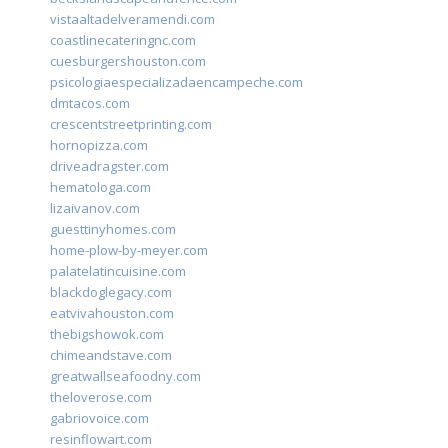
vistaaltadelveramendi.com
coastlinecateringnc.com
cuesburgershouston.com
psicologiaespecializadaencampeche.com
dmtacos.com
crescentstreetprinting.com
hornopizza.com
driveadragster.com
hematologa.com
lizaivanov.com
guesttinyhomes.com
home-plow-by-meyer.com
palatelatincuisine.com
blackdoglegacy.com
eatvivahouston.com
thebigshowok.com
chimeandstave.com
greatwallseafoodny.com
theloverose.com
gabriovoice.com
resinflowart.com