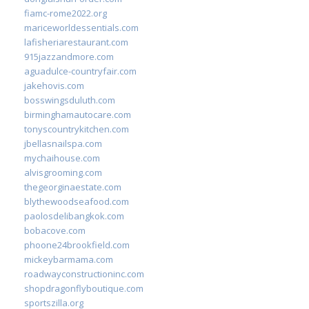
fiamc-rome2022.org
mariceworldessentials.com
lafisheriarestaurant.com
915jazzandmore.com
aguadulce-countryfair.com
jakehovis.com
bosswingsduluth.com
birminghamautocare.com
tonyscountrykitchen.com
jbellasnailspa.com
mychaihouse.com
alvisgrooming.com
thegeorginaestate.com
blythewoodseafood.com
paolosdelibangkok.com
bobacove.com
phoone24brookfield.com
mickeybarmama.com
roadwayconstructioninc.com
shopdragonflyboutique.com
sportszilla.org