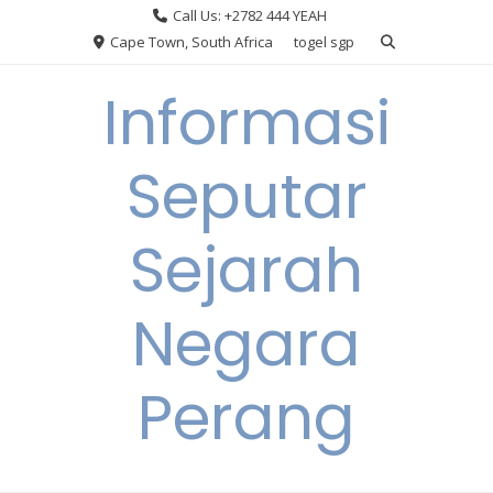
Skip
Call Us: +2782 444 YEAH
to
Cape Town, South Africa
togel sgp
content
Informasi
Seputar
Sejarah
Negara
Perang