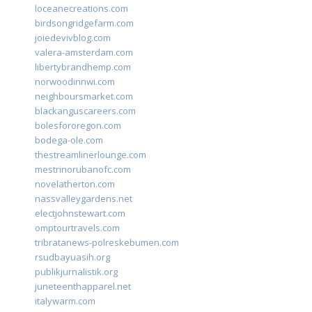
loceanecreations.com
birdsongridgefarm.com
joiedevivblog.com
valera-amsterdam.com
libertybrandhemp.com
norwoodinnwi.com
neighboursmarket.com
blackanguscareers.com
bolesfororegon.com
bodega-ole.com
thestreamlinerlounge.com
mestrinorubanofc.com
novelatherton.com
nassvalleygardens.net
electjohnstewart.com
omptourtravels.com
tribratanews-polreskebumen.com
rsudbayuasih.org
publikjurnalistik.org
juneteenthapparel.net
italywarm.com