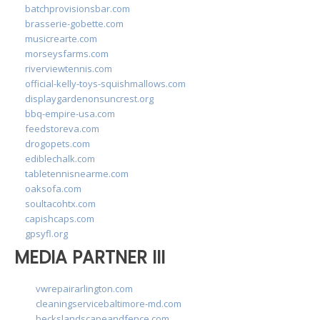
batchprovisionsbar.com
brasserie-gobette.com
musicrearte.com
morseysfarms.com
riverviewtennis.com
official-kelly-toys-squishmallows.com
displaygardenonsuncrest.org
bbq-empire-usa.com
feedstoreva.com
drogopets.com
ediblechalk.com
tabletennisnearme.com
oaksofa.com
soultacohtx.com
capishcaps.com
gpsyfl.org
MEDIA PARTNER III
vwrepairarlington.com
cleaningservicebaltimore-md.com
beckslandscapeandfence.com