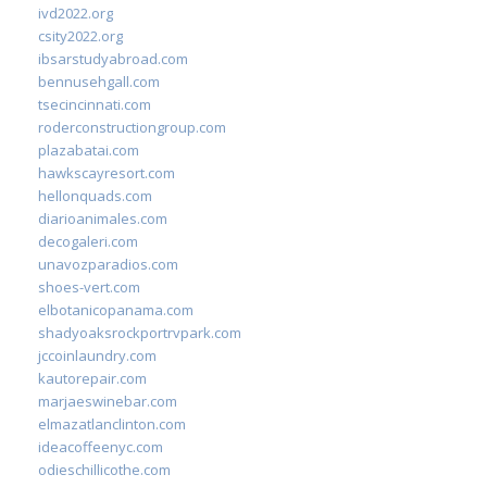
ivd2022.org
csity2022.org
ibsarstudyabroad.com
bennusehgall.com
tsecincinnati.com
roderconstructiongroup.com
plazabatai.com
hawkscayresort.com
hellonquads.com
diarioanimales.com
decogaleri.com
unavozparadios.com
shoes-vert.com
elbotanicopanama.com
shadyoaksrockportrvpark.com
jccoinlaundry.com
kautorepair.com
marjaeswinebar.com
elmazatlanclinton.com
ideacoffeenyc.com
odieschillicothe.com