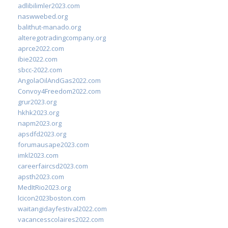
adlibilimler2023.com
naswwebed.org
balithut-manado.org
alteregotradingcompany.org
aprce2022.com
ibie2022.com
sbcc-2022.com
AngolaOilAndGas2022.com
Convoy4Freedom2022.com
grur2023.org
hkhk2023.org
napm2023.org
apsdfd2023.org
forumausape2023.com
imkl2023.com
careerfaircsd2023.com
apsth2023.com
MedItRio2023.org
lcicon2023boston.com
waitangidayfestival2022.com
vacancesscolaires2022.com