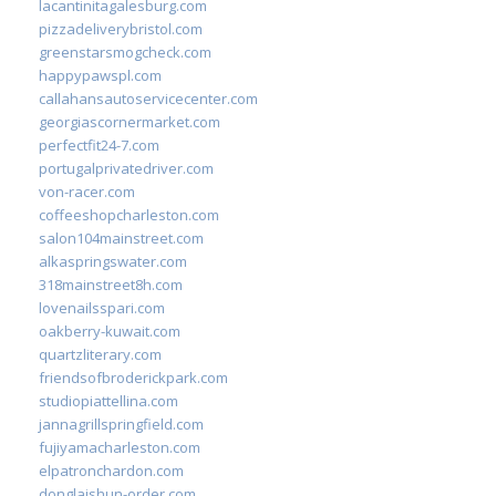
lacantinitagalesburg.com
pizzadeliverybristol.com
greenstarsmogcheck.com
happypawspl.com
callahansautoservicecenter.com
georgiascornermarket.com
perfectfit24-7.com
portugalprivatedriver.com
von-racer.com
coffeeshopcharleston.com
salon104mainstreet.com
alkaspringswater.com
318mainstreet8h.com
lovenailsspari.com
oakberry-kuwait.com
quartzliterary.com
friendsofbroderickpark.com
studiopiattellina.com
jannagrillspringfield.com
fujiyamacharleston.com
elpatronchardon.com
donglaishun-order.com