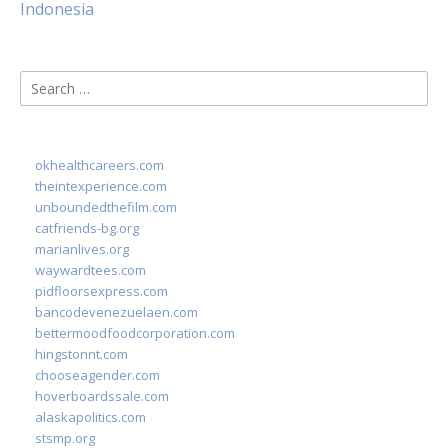
Indonesia
Search
for:
okhealthcareers.com
theintexperience.com
unboundedthefilm.com
catfriends-bg.org
marianlives.org
waywardtees.com
pidfloorsexpress.com
bancodevenezuelaen.com
bettermoodfoodcorporation.com
hingstonnt.com
chooseagender.com
hoverboardssale.com
alaskapolitics.com
stsmp.org