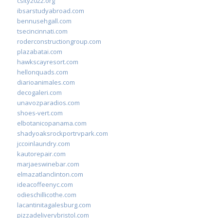
csity2022.org
ibsarstudyabroad.com
bennusehgall.com
tsecincinnati.com
roderconstructiongroup.com
plazabatai.com
hawkscayresort.com
hellonquads.com
diarioanimales.com
decogaleri.com
unavozparadios.com
shoes-vert.com
elbotanicopanama.com
shadyoaksrockportrvpark.com
jccoinlaundry.com
kautorepair.com
marjaeswinebar.com
elmazatlanclinton.com
ideacoffeenyc.com
odieschillicothe.com
lacantinitagalesburg.com
pizzadeliverybristol.com