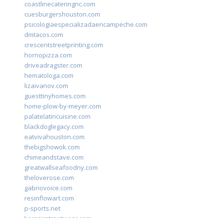
coastlinecateringnc.com
cuesburgershouston.com
psicologiaespecializadaencampeche.com
dmtacos.com
crescentstreetprinting.com
hornopizza.com
driveadragster.com
hematologa.com
lizaivanov.com
guesttinyhomes.com
home-plow-by-meyer.com
palatelatincuisine.com
blackdoglegacy.com
eatvivahouston.com
thebigshowok.com
chimeandstave.com
greatwallseafoodny.com
theloverose.com
gabriovoice.com
resinflowart.com
p-sports.net