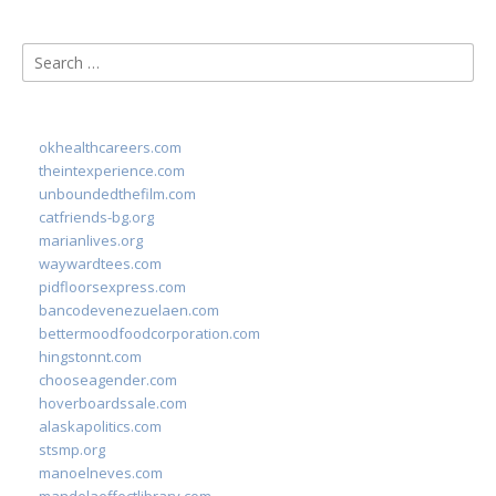
Search
for:
okhealthcareers.com
theintexperience.com
unboundedthefilm.com
catfriends-bg.org
marianlives.org
waywardtees.com
pidfloorsexpress.com
bancodevenezuelaen.com
bettermoodfoodcorporation.com
hingstonnt.com
chooseagender.com
hoverboardssale.com
alaskapolitics.com
stsmp.org
manoelneves.com