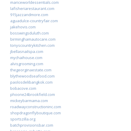
mariceworldessentials.com
lafisheriarestaurant.com
915jazzandmore.com
aguadulce-countryfair.com
jakehovis.com
bosswingsduluth.com
birminghamautocare.com
tonyscountrykitchen.com
jbellasnailspa.com
mychaihouse.com
alvisgrooming.com
thegeorginaestate.com
blythewoodseafood.com
paolosdelibangkok.com
bobacove.com
phoone24brookfield.com
mickeybarmama.com
roadwayconstructioninc.com
shopdragonflyboutique.com
sportszilla.org
batchprovisionsbar.com