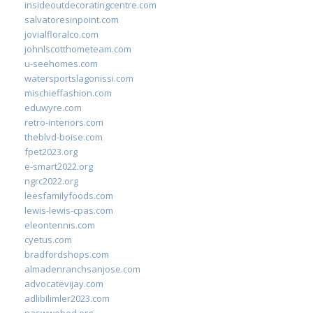
insideoutdecoratingcentre.com
salvatoresinpoint.com
jovialfloralco.com
johnlscotthometeam.com
u-seehomes.com
watersportslagonissi.com
mischieffashion.com
eduwyre.com
retro-interiors.com
theblvd-boise.com
fpet2023.org
e-smart2022.org
ngrc2022.org
leesfamilyfoods.com
lewis-lewis-cpas.com
eleontennis.com
cyetus.com
bradfordshops.com
almadenranchsanjose.com
advocatevijay.com
adlibilimler2023.com