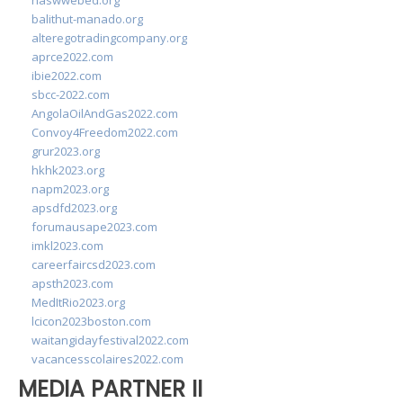
naswwebed.org
balithut-manado.org
alteregotradingcompany.org
aprce2022.com
ibie2022.com
sbcc-2022.com
AngolaOilAndGas2022.com
Convoy4Freedom2022.com
grur2023.org
hkhk2023.org
napm2023.org
apsdfd2023.org
forumausape2023.com
imkl2023.com
careerfaircsd2023.com
apsth2023.com
MedItRio2023.org
lcicon2023boston.com
waitangidayfestival2022.com
vacancesscolaires2022.com
MEDIA PARTNER II