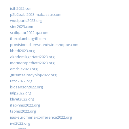
isth2022.com
p2b2pabi2023-makassar.com
wocfparis2023.org
sinc2023.com
scdlqatar2022-qa.com
thecolumbiagrill.com
provisionscheeseandwineshoppe.com
khedi2023.org
akademikgeriatri2023.org
marmarapediatri2023.org
emchie2023.org
girisimselradyoloji2022.org
utcd2022.org
biosensor2022.org
ialp2022.org
klivet2022.org
ifac-hms2022.org
taoms2022.org
iias-euromena-conference2022.org
ivd2022.org