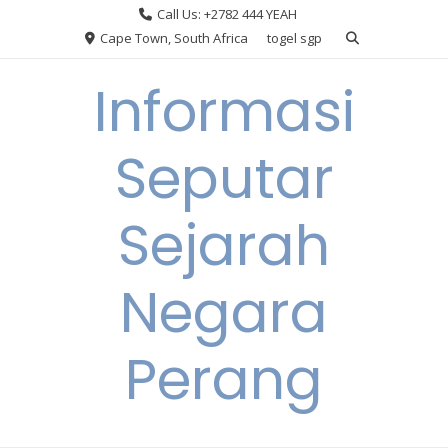
Skip
Call Us: +2782 444 YEAH
to
Cape Town, South Africa
togel sgp
content
Informasi
Seputar
Sejarah
Negara
Perang