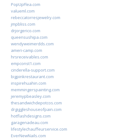
PopUpFlea.com
valueml.com
rebeccatorresjewelry.com
jmpbliss.com
drjorgerico.com
queensushipa.com
wendyweimerdds.com
ameri-camp.com
hrsreceivables.com
empconst1.com
cinderella-support.com
bigpinkrestaurant.com
inspirehuahin.com
memmingerspainting.com
jeremypbeasley.com
thesandwichdepotcos.com
drgiggleshouseofpain.com
hotflashdesigns.com
garagenadeau.com
lifestylechauffeurservice.com
EverNewNails.com