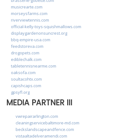
brasserie-gobette.com
musicrearte.com
morseysfarms.com
riverviewtennis.com
official-kelly-toys-squishmallows.com
displaygardenonsuncrest.org
bbq-empire-usa.com
feedstoreva.com
drogopets.com
ediblechalk.com
tabletennisnearme.com
oaksofa.com
soultacohtx.com
capishcaps.com
gpsyfl.org
MEDIA PARTNER III
vwrepairarlington.com
cleaningservicebaltimore-md.com
beckslandscapeandfence.com
vistaaltadelveramendi.com