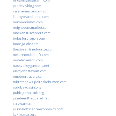
birdsongridgefarm.com
joiedevivblog.com
valera-amsterdam.com
libertybrandhemp.com
norwoodinnwi.com
neighboursmarket.com
blackanguscareers.com
bolesfororegon.com
bodega-ole.com
thestreamlinerlounge.com
mestrinorubanofc.com
novelatherton.com
nassvalleygardens.net
electjohnstewart.com
omptourtravels.com
tribratanews-polreskebumen.com
rsudbayuasih.org
publikjurnalistik.org
juneteenthapparel.net
italywarm.com
journaloffinanceeconomics.com
kvk-kumari.org