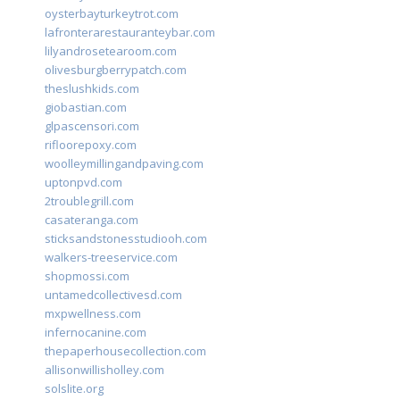
oysterbayturkeytrot.com
lafronterarestauranteybar.com
lilyandrosetearoom.com
olivesburgberrypatch.com
theslushkids.com
giobastian.com
glpascensori.com
rifloorepoxy.com
woolleymillingandpaving.com
uptonpvd.com
2troublegrill.com
casateranga.com
sticksandstonesstudiooh.com
walkers-treeservice.com
shopmossi.com
untamedcollectivesd.com
mxpwellness.com
infernocanine.com
thepaperhousecollection.com
allisonwillisholley.com
solslite.org