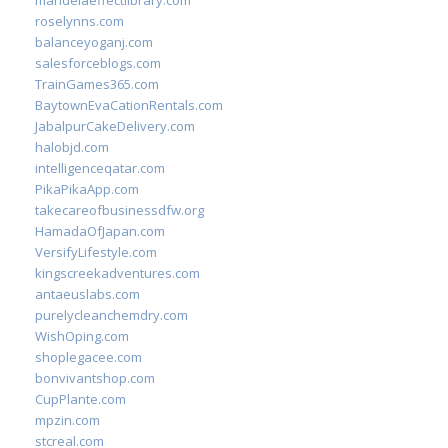
mandelaeffectlibrary.com
roselynns.com
balanceyoganj.com
salesforceblogs.com
TrainGames365.com
BaytownEvaCationRentals.com
JabalpurCakeDelivery.com
halobjd.com
intelligenceqatar.com
PikaPikaApp.com
takecareofbusinessdfw.org
HamadaOfJapan.com
VersifyLifestyle.com
kingscreekadventures.com
antaeuslabs.com
purelycleanchemdry.com
WishOping.com
shoplegacee.com
bonvivantshop.com
CupPlante.com
mpzin.com
stcreal.com