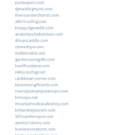
portwayinn.com
djmaddogmusic.com
thesoundarchitects.com
allin1roofing.com
keepjudgewebb.com
anatomyofadventure.com
drivancastillo.com
cmmedspa.com
midletontkd.com
gardensandgrills.com
basilfoodwine.com
nikko-tochigi.net
caribbean-corner.com
bluemoongiftcards.com
rivercitysteampunkexpo.com
kchoops.net
mountainsideskateshop.com
kirtlandcitytavern.com
301nutritionspot.com
ammos-stores.com
loceanecreations.com