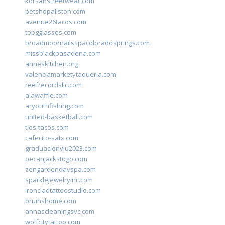
korsairstreetwear.com
petshopallston.com
avenue26tacos.com
topgglasses.com
broadmoornailsspacoloradosprings.com
missblackpasadena.com
anneskitchen.org
valenciamarketytaqueria.com
reefrecordsllc.com
alawaffle.com
aryouthfishing.com
united-basketball.com
tios-tacos.com
cafecito-satx.com
graduacionviu2023.com
pecanjackstogo.com
zengardendayspa.com
sparklejewelryinc.com
ironcladtattoostudio.com
bruinshome.com
annascleaningsvc.com
wolfcitytattoo.com