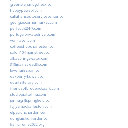
greenstarsmogcheck.com
happypawspl.com
callahansautoservicecenter.com
georgiascornermarket.com
perfectfit24-7.com
portugalprivatedriver.com
von-racer.com
coffeeshopcharleston.com
salon104mainstreet.com
alkaspringswater.com
318mainstreet8h.com
lovenailsspari.com
oakberry-kuwait.com
quartzliterary.com
friendsofbroderickpark.com
studiopiattellina.com
jannagrillspringfield.com
fujiyamacharleston.com
elpatronchardon.com
donglaishun-order.com
fiamc-rome2022.org