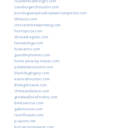
coastlinecateringnc.com
cuesburgershouston.com
psicologiaespecializadaencampeche.com
dmtacos.com
crescentstreetprinting.com
hornopizza.com
driveadragster.com
hematologa.com
lizaivanov.com
guesttinyhomes.com
home-plow-by-meyer.com
palatelatincuisine.com
blackdoglegacy.com
eatvivahouston.com
thebigshowok.com
chimeandstave.com
greatwallseafoodny.com
theloverose.com
gabriovoice.com
resinflowart.com
p-sports.net
korsairstreetwear.com