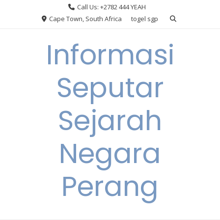
Skip
Call Us: +2782 444 YEAH
to
Cape Town, South Africa
togel sgp
content
Informasi
Seputar
Sejarah
Negara
Perang