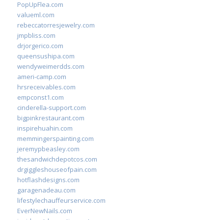
PopUpFlea.com
valueml.com
rebeccatorresjewelry.com
jmpbliss.com
drjorgerico.com
queensushipa.com
wendyweimerdds.com
ameri-camp.com
hrsreceivables.com
empconst1.com
cinderella-support.com
bigpinkrestaurant.com
inspirehuahin.com
memmingerspainting.com
jeremypbeasley.com
thesandwichdepotcos.com
drgiggleshouseofpain.com
hotflashdesigns.com
garagenadeau.com
lifestylechauffeurservice.com
EverNewNails.com