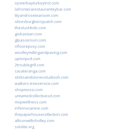
oysterbayturkeytrot.com
lafronterarestauranteybar.com
lilyandrosetearoom.com
olivesburgberrypatch.com
theslushkids.com
giobastian.com
glpascensori.com
rifloorepoxy.com
woolleymillingandpaving.com
uptonpvd.com
2troublegrill.com
casateranga.com
sticksandstonesstudiooh.com
walkers-treeservice.com
shopmossi.com
untamedcollectivesd.com
mxpwellness.com
infernocanine.com
thepaperhousecollection.com
allisonwillisholley.com
solslite.org