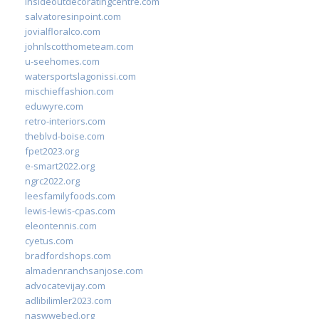
insideoutdecoratingcentre.com
salvatoresinpoint.com
jovialfloralco.com
johnlscotthometeam.com
u-seehomes.com
watersportslagonissi.com
mischieffashion.com
eduwyre.com
retro-interiors.com
theblvd-boise.com
fpet2023.org
e-smart2022.org
ngrc2022.org
leesfamilyfoods.com
lewis-lewis-cpas.com
eleontennis.com
cyetus.com
bradfordshops.com
almadenranchsanjose.com
advocatevijay.com
adlibilimler2023.com
naswwebed.org