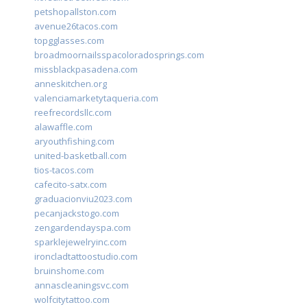
petshopallston.com
avenue26tacos.com
topgglasses.com
broadmoornailsspacoloradosprings.com
missblackpasadena.com
anneskitchen.org
valenciamarketytaqueria.com
reefrecordsllc.com
alawaffle.com
aryouthfishing.com
united-basketball.com
tios-tacos.com
cafecito-satx.com
graduacionviu2023.com
pecanjackstogo.com
zengardendayspa.com
sparklejewelryinc.com
ironcladtattoostudio.com
bruinshome.com
annascleaningsvc.com
wolfcitytattoo.com