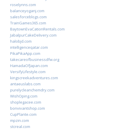
roselynns.com
balanceyoganj.com
salesforceblogs.com
TrainGames365.com
BaytownEvaCationRentals.com
JabalpurCakeDelivery.com
halobjd.com
intelligenceqatar.com
PikaPikaApp.com
takecareofbusinessdfw.org
HamadaOfJapan.com
VersifyLifestyle.com
kingscreekadventures.com
antaeuslabs.com
purelycleanchemdry.com
WishOping.com
shoplegacee.com
bonvivantshop.com
CupPlante.com
mpzin.com
stcreal.com