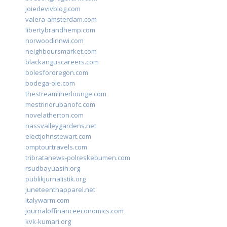
joiedevivblog.com
valera-amsterdam.com
libertybrandhemp.com
norwoodinnwi.com
neighboursmarket.com
blackanguscareers.com
bolesfororegon.com
bodega-ole.com
thestreamlinerlounge.com
mestrinorubanofc.com
novelatherton.com
nassvalleygardens.net
electjohnstewart.com
omptourtravels.com
tribratanews-polreskebumen.com
rsudbayuasih.org
publikjurnalistik.org
juneteenthapparel.net
italywarm.com
journaloffinanceeconomics.com
kvk-kumari.org