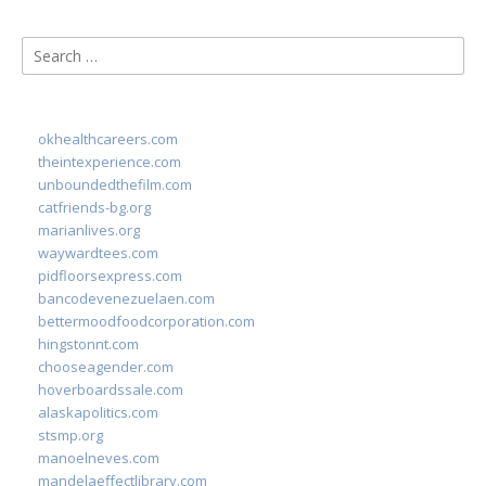
Search
for:
okhealthcareers.com
theintexperience.com
unboundedthefilm.com
catfriends-bg.org
marianlives.org
waywardtees.com
pidfloorsexpress.com
bancodevenezuelaen.com
bettermoodfoodcorporation.com
hingstonnt.com
chooseagender.com
hoverboardssale.com
alaskapolitics.com
stsmp.org
manoelneves.com
mandelaeffectlibrary.com