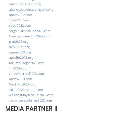
balithut-manado.org
alteregotradingcompany.org
aprce2022.com
ibie2022.com
sbcc-2022.com
AngolaOilAndGas2022.com
Convoy4Freedom2022.com
grur2023.org
hkhk2023.org
napm2023.org
apsdfd2023.org
forumausape2023.com
imkl2023.com
careerfaircsd2023.com
apsth2023.com
MedItRio2023.org
lcicon2023boston.com
waitangidayfestival2022.com
vacancesscolaires2022.com
MEDIA PARTNER II