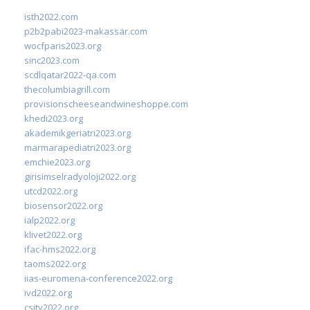
isth2022.com
p2b2pabi2023-makassar.com
wocfparis2023.org
sinc2023.com
scdlqatar2022-qa.com
thecolumbiagrill.com
provisionscheeseandwineshoppe.com
khedi2023.org
akademikgeriatri2023.org
marmarapediatri2023.org
emchie2023.org
girisimselradyoloji2022.org
utcd2022.org
biosensor2022.org
ialp2022.org
klivet2022.org
ifac-hms2022.org
taoms2022.org
iias-euromena-conference2022.org
ivd2022.org
csity2022.org