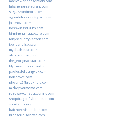
mariceworldessentials.com
lafisheriarestaurant.com
915jazzandmore.com
aguadulce-countryfair.com
jakehovis.com
bosswingsduluth.com
birminghamautocare.com
tonyscountrykitchen.com
jbellasnailspa.com
mychaihouse.com
alvisgrooming.com
thegeorginaestate.com
blythewoodseafood.com
paolosdelibangkok.com
bobacove.com
phoone24brookfield.com
mickeybarmama.com
roadwayconstructioninc.com
shopdragonflyboutique.com
sportszilla.org
batchprovisionsbar.com
brasserie-gobette.com