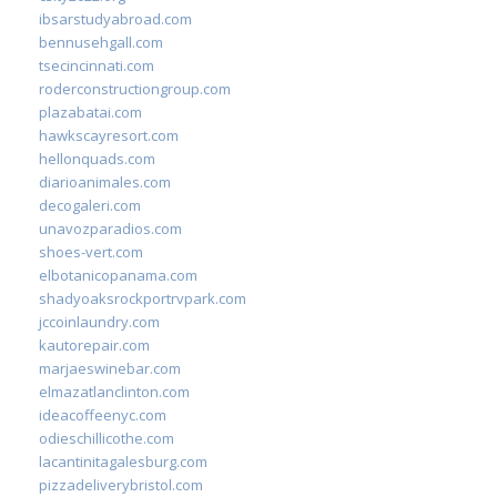
ibsarstudyabroad.com
bennusehgall.com
tsecincinnati.com
roderconstructiongroup.com
plazabatai.com
hawkscayresort.com
hellonquads.com
diarioanimales.com
decogaleri.com
unavozparadios.com
shoes-vert.com
elbotanicopanama.com
shadyoaksrockportrvpark.com
jccoinlaundry.com
kautorepair.com
marjaeswinebar.com
elmazatlanclinton.com
ideacoffeenyc.com
odieschillicothe.com
lacantinitagalesburg.com
pizzadeliverybristol.com