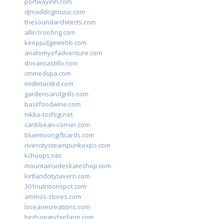
portwayinn.com
djmaddogmusic.com
thesoundarchitects.com
allin1roofing.com
keepjudgewebb.com
anatomyofadventure.com
drivancastillo.com
cmmedspa.com
midletontkd.com
gardensandgrills.com
basilfoodwine.com
nikko-tochigi.net
caribbean-corner.com
bluemoongiftcards.com
rivercitysteampunkexpo.com
kchoops.net
mountainsideskateshop.com
kirtlandcitytavern.com
301nutritionspot.com
ammos-stores.com
loceanecreations.com
birdsongridgefarm.com