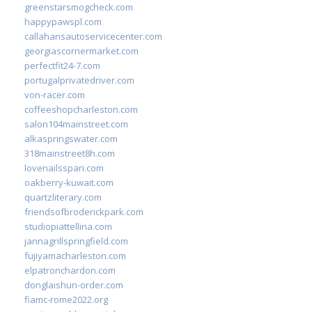
greenstarsmogcheck.com
happypawspl.com
callahansautoservicecenter.com
georgiascornermarket.com
perfectfit24-7.com
portugalprivatedriver.com
von-racer.com
coffeeshopcharleston.com
salon104mainstreet.com
alkaspringswater.com
318mainstreet8h.com
lovenailsspari.com
oakberry-kuwait.com
quartzliterary.com
friendsofbroderickpark.com
studiopiattellina.com
jannagrillspringfield.com
fujiyamacharleston.com
elpatronchardon.com
donglaishun-order.com
fiamc-rome2022.org