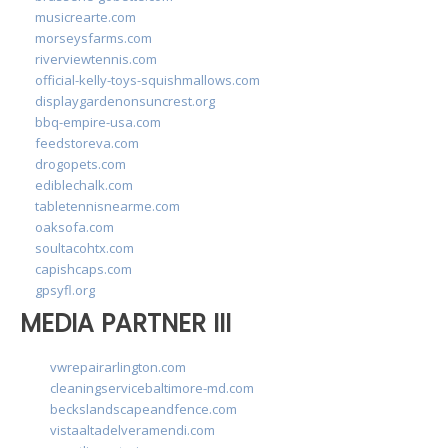
musicrearte.com
morseysfarms.com
riverviewtennis.com
official-kelly-toys-squishmallows.com
displaygardenonsuncrest.org
bbq-empire-usa.com
feedstoreva.com
drogopets.com
ediblechalk.com
tabletennisnearme.com
oaksofa.com
soultacohtx.com
capishcaps.com
gpsyfl.org
MEDIA PARTNER III
vwrepairarlington.com
cleaningservicebaltimore-md.com
beckslandscapeandfence.com
vistaaltadelveramendi.com