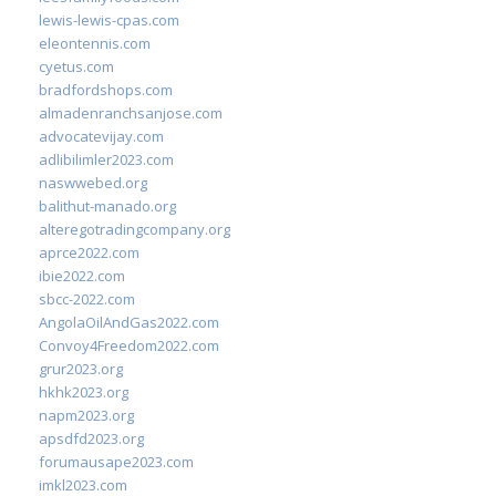
lewis-lewis-cpas.com
eleontennis.com
cyetus.com
bradfordshops.com
almadenranchsanjose.com
advocatevijay.com
adlibilimler2023.com
naswwebed.org
balithut-manado.org
alteregotradingcompany.org
aprce2022.com
ibie2022.com
sbcc-2022.com
AngolaOilAndGas2022.com
Convoy4Freedom2022.com
grur2023.org
hkhk2023.org
napm2023.org
apsdfd2023.org
forumausape2023.com
imkl2023.com