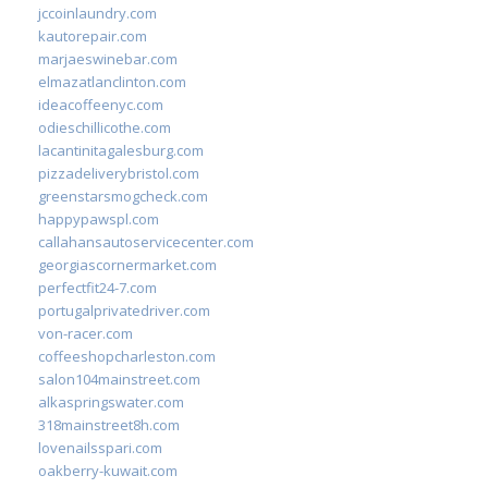
jccoinlaundry.com
kautorepair.com
marjaeswinebar.com
elmazatlanclinton.com
ideacoffeenyc.com
odieschillicothe.com
lacantinitagalesburg.com
pizzadeliverybristol.com
greenstarsmogcheck.com
happypawspl.com
callahansautoservicecenter.com
georgiascornermarket.com
perfectfit24-7.com
portugalprivatedriver.com
von-racer.com
coffeeshopcharleston.com
salon104mainstreet.com
alkaspringswater.com
318mainstreet8h.com
lovenailsspari.com
oakberry-kuwait.com