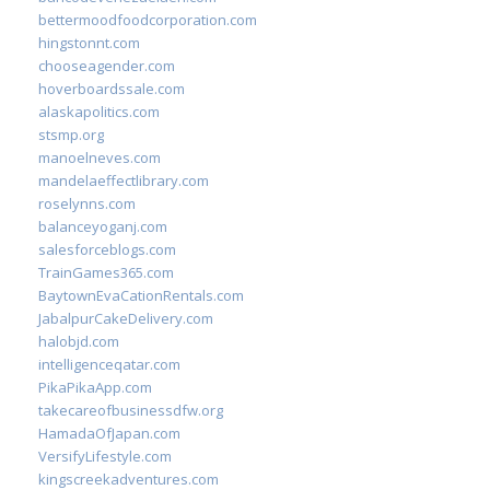
bettermoodfoodcorporation.com
hingstonnt.com
chooseagender.com
hoverboardssale.com
alaskapolitics.com
stsmp.org
manoelneves.com
mandelaeffectlibrary.com
roselynns.com
balanceyoganj.com
salesforceblogs.com
TrainGames365.com
BaytownEvaCationRentals.com
JabalpurCakeDelivery.com
halobjd.com
intelligenceqatar.com
PikaPikaApp.com
takecareofbusinessdfw.org
HamadaOfJapan.com
VersifyLifestyle.com
kingscreekadventures.com