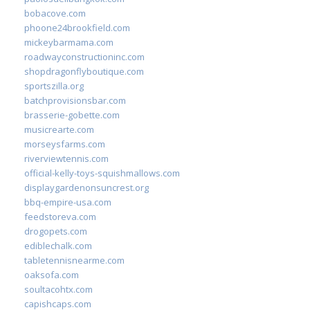
bobacove.com
phoone24brookfield.com
mickeybarmama.com
roadwayconstructioninc.com
shopdragonflyboutique.com
sportszilla.org
batchprovisionsbar.com
brasserie-gobette.com
musicrearte.com
morseysfarms.com
riverviewtennis.com
official-kelly-toys-squishmallows.com
displaygardenonsuncrest.org
bbq-empire-usa.com
feedstoreva.com
drogopets.com
ediblechalk.com
tabletennisnearme.com
oaksofa.com
soultacohtx.com
capishcaps.com