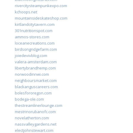
rivercitysteampunkexpo.com
kchoops.net
mountainsideskateshop.com
kirtlandcitytavern.com
301nutritionspot.com
ammos-stores.com
loceanecreations.com
birdsongridgefarm.com
joiedevivblog.com
valera-amsterdam.com
libertybrandhemp.com
norwoodinnwi.com
neighboursmarket.com
blackanguscareers.com
bolesfororegon.com
bodega-ole.com
thestreamlinerlounge.com
mestrinorubanofc.com
novelatherton.com
nassvalleygardens.net
electjohnstewart.com