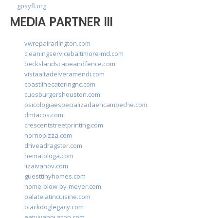
gpsyfl.org
MEDIA PARTNER III
vwrepairarlington.com
cleaningservicebaltimore-md.com
beckslandscapeandfence.com
vistaaltadelveramendi.com
coastlinecateringnc.com
cuesburgershouston.com
psicologiaespecializadaencampeche.com
dmtacos.com
crescentstreetprinting.com
hornopizza.com
driveadragster.com
hematologa.com
lizaivanov.com
guesttinyhomes.com
home-plow-by-meyer.com
palatelatincuisine.com
blackdoglegacy.com
eatvivahouston.com