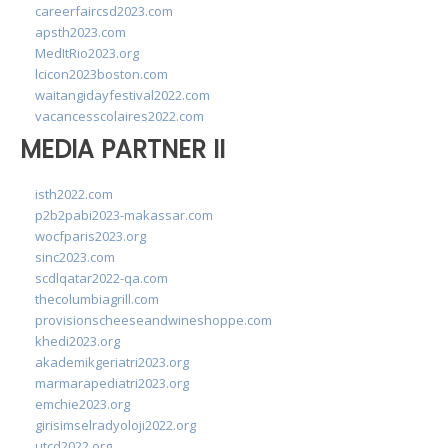
careerfaircsd2023.com
apsth2023.com
MedItRio2023.org
lcicon2023boston.com
waitangidayfestival2022.com
vacancesscolaires2022.com
MEDIA PARTNER II
isth2022.com
p2b2pabi2023-makassar.com
wocfparis2023.org
sinc2023.com
scdlqatar2022-qa.com
thecolumbiagrill.com
provisionscheeseandwineshoppe.com
khedi2023.org
akademikgeriatri2023.org
marmarapediatri2023.org
emchie2023.org
girisimselradyoloji2022.org
utcd2022.org