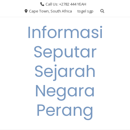
Skip
Call Us: +2782 444 YEAH
to
Cape Town, South Africa
togel sgp
content
Informasi
Seputar
Sejarah
Negara
Perang