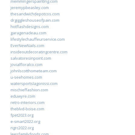
memmingerspainting.com
jeremypbeasley.com
thesandwichdepotcos.com
drgiggleshouseofpain.com
hotflashdesigns.com
garagenadeau.com
lifestylechauffeurservice.com
EverNewNails.com
insideoutdecoratingcentre.com
salvatoresinpoint.com
jovialfloralco.com
johnlscotthometeam.com
u-seehomes.com
watersportslagonissi.com
mischieffashion.com
eduwyre.com
retro-interiors.com
theblvd-boise.com
fpet2023.org
e-smart2022.org
ngrc2022.org
leesfamilyfoods.com