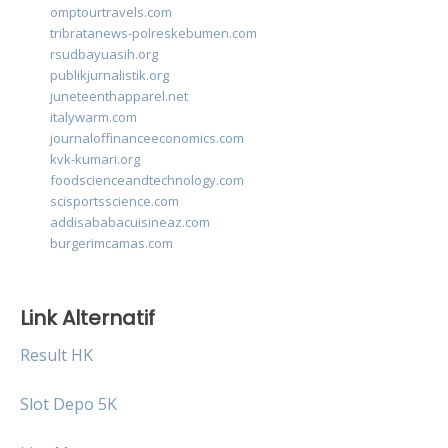
omptourtravels.com
tribratanews-polreskebumen.com
rsudbayuasih.org
publikjurnalistik.org
juneteenthapparel.net
italywarm.com
journaloffinanceeconomics.com
kvk-kumari.org
foodscienceandtechnology.com
scisportsscience.com
addisababacuisineaz.com
burgerimcamas.com
Link Alternatif
Result HK
Slot Depo 5K