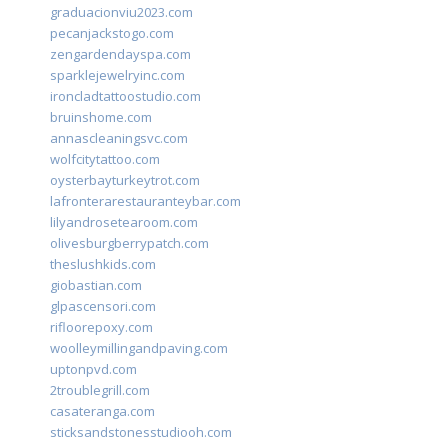
graduacionviu2023.com
pecanjackstogo.com
zengardendayspa.com
sparklejewelryinc.com
ironcladtattoostudio.com
bruinshome.com
annascleaningsvc.com
wolfcitytattoo.com
oysterbayturkeytrot.com
lafronterarestauranteybar.com
lilyandrosetearoom.com
olivesburgberrypatch.com
theslushkids.com
giobastian.com
glpascensori.com
rifloorepoxy.com
woolleymillingandpaving.com
uptonpvd.com
2troublegrill.com
casateranga.com
sticksandstonesstudiooh.com