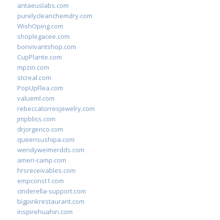
antaeuslabs.com
purelycleanchemdry.com
WishOping.com
shoplegacee.com
bonvivantshop.com
CupPlante.com
mpzin.com
stcreal.com
PopUpFlea.com
valueml.com
rebeccatorresjewelry.com
jmpbliss.com
drjorgerico.com
queensushipa.com
wendyweimerdds.com
ameri-camp.com
hrsreceivables.com
empconst1.com
cinderella-support.com
bigpinkrestaurant.com
inspirehuahin.com