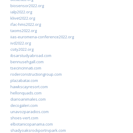
biosensor2022.org
ialp2022.org
klivet2022.org
ifac-hms2022.org
taoms2022.org
iias-euromena-conference2022.org
ivd2022.org
csity2022.org
ibsarstudyabroad.com
bennusehgall.com
tsecincinnati.com
roderconstructiongroup.com
plazabatai.com
hawkscayresort.com
hellonquads.com
diarioanimales.com
decogaleri.com
unavozparadios.com
shoes-vert.com
elbotanicopanama.com
shadyoaksrockportrvpark.com