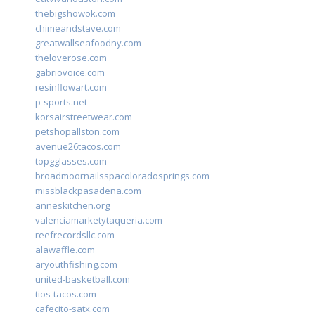
thebigshowok.com
chimeandstave.com
greatwallseafoodny.com
theloverose.com
gabriovoice.com
resinflowart.com
p-sports.net
korsairstreetwear.com
petshopallston.com
avenue26tacos.com
topgglasses.com
broadmoornailsspacoloradosprings.com
missblackpasadena.com
anneskitchen.org
valenciamarketytaqueria.com
reefrecordsllc.com
alawaffle.com
aryouthfishing.com
united-basketball.com
tios-tacos.com
cafecito-satx.com