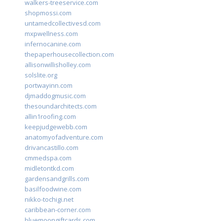
walkers-treeservice.com
shopmossi.com
untamedcollectivesd.com
mxpwellness.com
infernocanine.com
thepaperhousecollection.com
allisonwillisholley.com
solslite.org
portwayinn.com
djmaddogmusic.com
thesoundarchitects.com
allin1roofing.com
keepjudgewebb.com
anatomyofadventure.com
drivancastillo.com
cmmedspa.com
midletontkd.com
gardensandgrills.com
basilfoodwine.com
nikko-tochigi.net
caribbean-corner.com
bluemoongiftcards.com