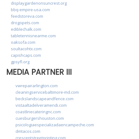
displaygardenonsuncrest.org
bbq-empire-usa.com
feedstoreva.com
drogopets.com
ediblechalk.com
tabletennisnearme.com
oaksofa.com
soultacohtx.com
capishcaps.com
gpsyfl.org
MEDIA PARTNER III
vwrepairarlington.com
cleaningservicebaltimore-md.com
beckslandscapeandfence.com
vistaaltadelveramendi.com
coastlinecateringnc.com
cuesburgershouston.com
psicologiaespecializadaencampeche.com
dmtacos.com
crescentstreetprinting.com