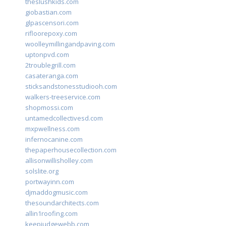
theslushkids.com
giobastian.com
glpascensori.com
rifloorepoxy.com
woolleymillingandpaving.com
uptonpvd.com
2troublegrill.com
casateranga.com
sticksandstonesstudiooh.com
walkers-treeservice.com
shopmossi.com
untamedcollectivesd.com
mxpwellness.com
infernocanine.com
thepaperhousecollection.com
allisonwillisholley.com
solslite.org
portwayinn.com
djmaddogmusic.com
thesoundarchitects.com
allin1roofing.com
keepjudgewebb.com