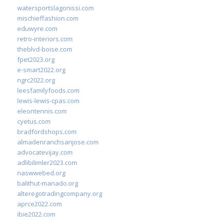
watersportslagonissi.com
mischieffashion.com
eduwyre.com
retro-interiors.com
theblvd-boise.com
fpet2023.org
e-smart2022.org
ngrc2022.org
leesfamilyfoods.com
lewis-lewis-cpas.com
eleontennis.com
cyetus.com
bradfordshops.com
almadenranchsanjose.com
advocatevijay.com
adlibilimler2023.com
naswwebed.org
balithut-manado.org
alteregotradingcompany.org
aprce2022.com
ibie2022.com