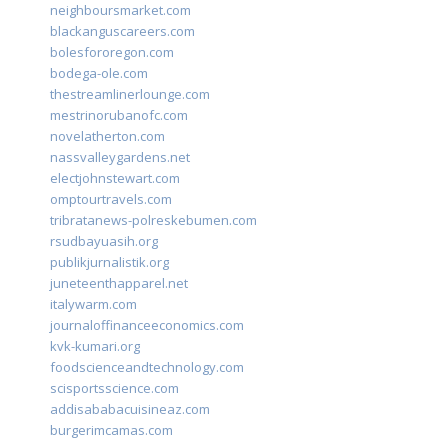
neighboursmarket.com
blackanguscareers.com
bolesfororegon.com
bodega-ole.com
thestreamlinerlounge.com
mestrinorubanofc.com
novelatherton.com
nassvalleygardens.net
electjohnstewart.com
omptourtravels.com
tribratanews-polreskebumen.com
rsudbayuasih.org
publikjurnalistik.org
juneteenthapparel.net
italywarm.com
journaloffinanceeconomics.com
kvk-kumari.org
foodscienceandtechnology.com
scisportsscience.com
addisababacuisineaz.com
burgerimcamas.com