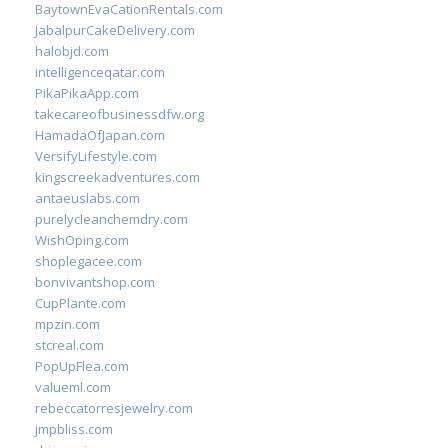
BaytownEvaCationRentals.com
JabalpurCakeDelivery.com
halobjd.com
intelligenceqatar.com
PikaPikaApp.com
takecareofbusinessdfw.org
HamadaOfJapan.com
VersifyLifestyle.com
kingscreekadventures.com
antaeuslabs.com
purelycleanchemdry.com
WishOping.com
shoplegacee.com
bonvivantshop.com
CupPlante.com
mpzin.com
stcreal.com
PopUpFlea.com
valueml.com
rebeccatorresjewelry.com
jmpbliss.com