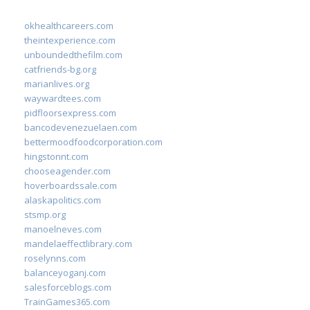
okhealthcareers.com
theintexperience.com
unboundedthefilm.com
catfriends-bg.org
marianlives.org
waywardtees.com
pidfloorsexpress.com
bancodevenezuelaen.com
bettermoodfoodcorporation.com
hingstonnt.com
chooseagender.com
hoverboardssale.com
alaskapolitics.com
stsmp.org
manoelneves.com
mandelaeffectlibrary.com
roselynns.com
balanceyoganj.com
salesforceblogs.com
TrainGames365.com