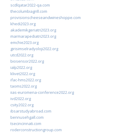
scdlqatar2022-qa.com
thecolumbiagrill.com
provisionscheeseandwineshoppe.com
khedi2023.org
akademikgeriatri2023.org
marmarapediatri2023.org
emchie2023.org
girisimselradyoloji2022.org
utcd2022.org
biosensor2022.org
ialp2022.org
klivet2022.org
ifac-hms2022.org
taoms2022.org
iias-euromena-conference2022.org
ivd2022.org
csity2022.org
ibsarstudyabroad.com
bennusehgall.com
tsecincinnati.com
roderconstructiongroup.com