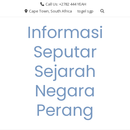
Skip
Call Us: +2782 444 YEAH
to
Cape Town, South Africa
togel sgp
content
Informasi
Seputar
Sejarah
Negara
Perang