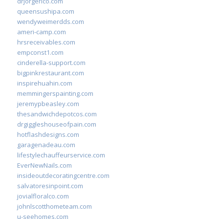
drjorgerico.com
queensushipa.com
wendyweimerdds.com
ameri-camp.com
hrsreceivables.com
empconst1.com
cinderella-support.com
bigpinkrestaurant.com
inspirehuahin.com
memmingerspainting.com
jeremypbeasley.com
thesandwichdepotcos.com
drgiggleshouseofpain.com
hotflashdesigns.com
garagenadeau.com
lifestylechauffeurservice.com
EverNewNails.com
insideoutdecoratingcentre.com
salvatoresinpoint.com
jovialfloralco.com
johnlscotthometeam.com
u-seehomes.com