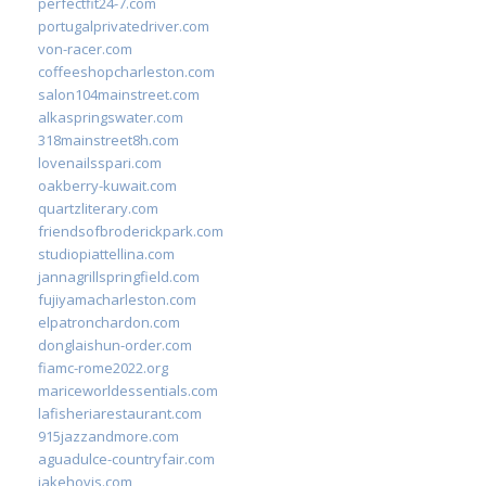
perfectfit24-7.com
portugalprivatedriver.com
von-racer.com
coffeeshopcharleston.com
salon104mainstreet.com
alkaspringswater.com
318mainstreet8h.com
lovenailsspari.com
oakberry-kuwait.com
quartzliterary.com
friendsofbroderickpark.com
studiopiattellina.com
jannagrillspringfield.com
fujiyamacharleston.com
elpatronchardon.com
donglaishun-order.com
fiamc-rome2022.org
mariceworldessentials.com
lafisheriarestaurant.com
915jazzandmore.com
aguadulce-countryfair.com
jakehovis.com