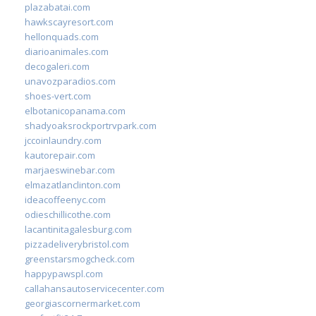
plazabatai.com
hawkscayresort.com
hellonquads.com
diarioanimales.com
decogaleri.com
unavozparadios.com
shoes-vert.com
elbotanicopanama.com
shadyoaksrockportrvpark.com
jccoinlaundry.com
kautorepair.com
marjaeswinebar.com
elmazatlanclinton.com
ideacoffeenyc.com
odieschillicothe.com
lacantinitagalesburg.com
pizzadeliverybristol.com
greenstarsmogcheck.com
happypawspl.com
callahansautoservicecenter.com
georgiascornermarket.com