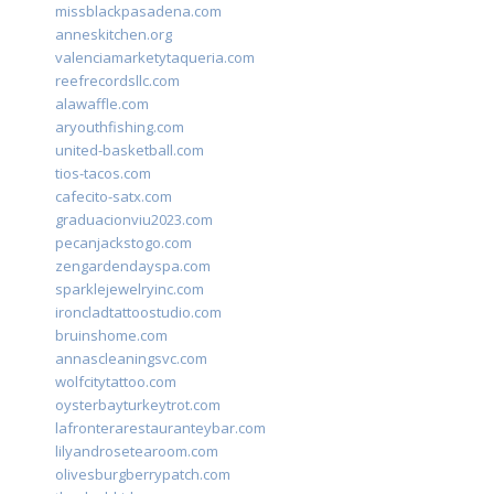
missblackpasadena.com
anneskitchen.org
valenciamarketytaqueria.com
reefrecordsllc.com
alawaffle.com
aryouthfishing.com
united-basketball.com
tios-tacos.com
cafecito-satx.com
graduacionviu2023.com
pecanjackstogo.com
zengardendayspa.com
sparklejewelryinc.com
ironcladtattoostudio.com
bruinshome.com
annascleaningsvc.com
wolfcitytattoo.com
oysterbayturkeytrot.com
lafronterarestauranteybar.com
lilyandrosetearoom.com
olivesburgberrypatch.com