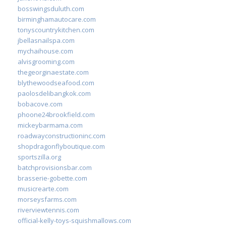
bosswingsduluth.com
birminghamautocare.com
tonyscountrykitchen.com
jbellasnailspa.com
mychaihouse.com
alvisgrooming.com
thegeorginaestate.com
blythewoodseafood.com
paolosdelibangkok.com
bobacove.com
phoone24brookfield.com
mickeybarmama.com
roadwayconstructioninc.com
shopdragonflyboutique.com
sportszilla.org
batchprovisionsbar.com
brasserie-gobette.com
musicrearte.com
morseysfarms.com
riverviewtennis.com
official-kelly-toys-squishmallows.com