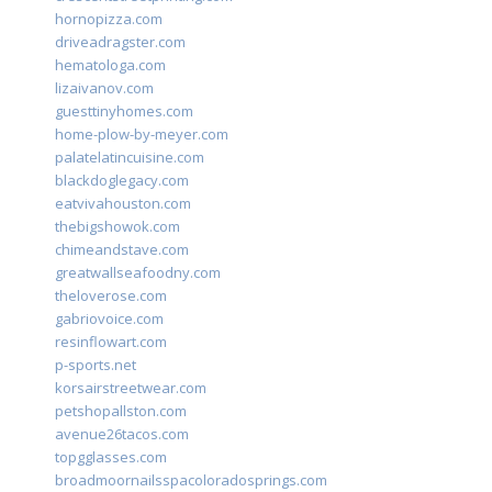
hornopizza.com
driveadragster.com
hematologa.com
lizaivanov.com
guesttinyhomes.com
home-plow-by-meyer.com
palatelatincuisine.com
blackdoglegacy.com
eatvivahouston.com
thebigshowok.com
chimeandstave.com
greatwallseafoodny.com
theloverose.com
gabriovoice.com
resinflowart.com
p-sports.net
korsairstreetwear.com
petshopallston.com
avenue26tacos.com
topgglasses.com
broadmoornailsspacoloradosprings.com