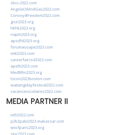
sbcc-2022.com
AngolaOilAndGas2022.com
Convoy4Freedom2022.com
grur2023.org
hkhk2023.org
napm2023.org
apsdfd2023.org
forumausape2023.com
imkl2023.com
careerfaircsd2023.com
apsth2023.com
MedItRio2023.org
lcicon2023boston.com
waitangidayfestival2022.com
vacancesscolaires2022.com
MEDIA PARTNER II
isth2022.com
p2b2pabi2023-makassar.com
wocfparis2023.org
sinc2023.com