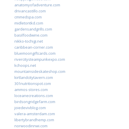
anatomyofadventure.com
drivancastillo.com
cmmedspa.com
midletontkd.com
gardensandgrills.com
basilfoodwine.com
nikko-tochigi.net
caribbean-corner.com
bluemoongiftcards.com
rivercitysteampunkexpo.com
kchoops.net
mountainsideskateshop.com
kirtlandcitytavern.com
301nutritionspot.com
ammos-stores.com
loceanecreations.com
birdsongridgefarm.com
joiedevivblog.com
valera-amsterdam.com
libertybrandhemp.com
norwoodinnwi.com