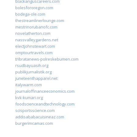
blackanguscareers.com
bolesfororegon.com
bodega-ole.com
thestreamlinerlounge.com
mestrinorubanofc.com
novelatherton.com
nassvalleygardens.net
electjohnstewart.com
omptourtravels.com
tribratanews-polreskebumen.com
rsudbayuasih.org
publikjurnalistik.org
juneteenthapparel.net
italywarm.com
journaloffinanceeconomics.com
kvk-kumari.org
foodscienceandtechnology.com
scisportsscience.com
addisababacuisineaz.com
burgerimcamas.com