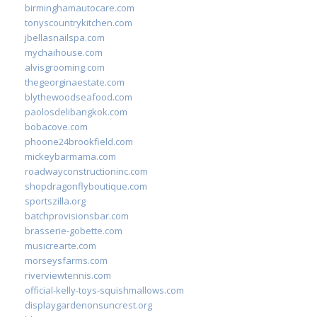
birminghamautocare.com
tonyscountrykitchen.com
jbellasnailspa.com
mychaihouse.com
alvisgrooming.com
thegeorginaestate.com
blythewoodseafood.com
paolosdelibangkok.com
bobacove.com
phoone24brookfield.com
mickeybarmama.com
roadwayconstructioninc.com
shopdragonflyboutique.com
sportszilla.org
batchprovisionsbar.com
brasserie-gobette.com
musicrearte.com
morseysfarms.com
riverviewtennis.com
official-kelly-toys-squishmallows.com
displaygardenonsuncrest.org