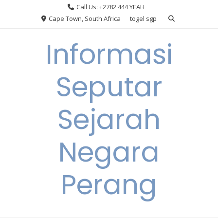
Skip
Call Us: +2782 444 YEAH
to
Cape Town, South Africa
togel sgp
content
Informasi
Seputar
Sejarah
Negara
Perang