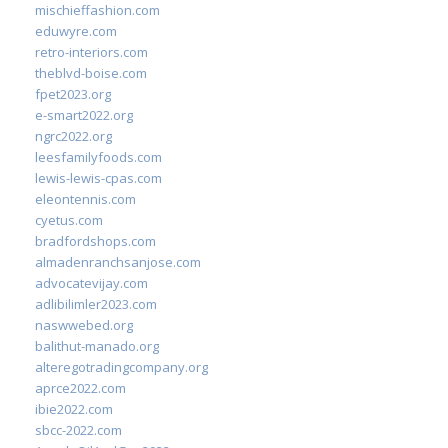
mischieffashion.com
eduwyre.com
retro-interiors.com
theblvd-boise.com
fpet2023.org
e-smart2022.org
ngrc2022.org
leesfamilyfoods.com
lewis-lewis-cpas.com
eleontennis.com
cyetus.com
bradfordshops.com
almadenranchsanjose.com
advocatevijay.com
adlibilimler2023.com
naswwebed.org
balithut-manado.org
alteregotradingcompany.org
aprce2022.com
ibie2022.com
sbcc-2022.com