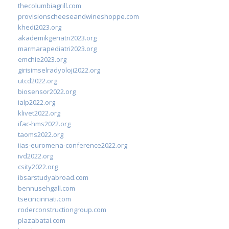
thecolumbiagrill.com
provisionscheeseandwineshoppe.com
khedi2023.org
akademikgeriatri2023.org
marmarapediatri2023.org
emchie2023.org
girisimselradyoloji2022.org
utcd2022.org
biosensor2022.org
ialp2022.org
klivet2022.org
ifac-hms2022.org
taoms2022.org
iias-euromena-conference2022.org
ivd2022.org
csity2022.org
ibsarstudyabroad.com
bennusehgall.com
tsecincinnati.com
roderconstructiongroup.com
plazabatai.com