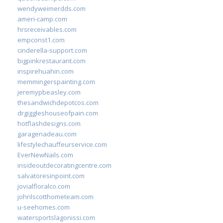
wendyweimerdds.com
ameri-camp.com
hrsreceivables.com
empconst1.com
cinderella-support.com
bigpinkrestaurant.com
inspirehuahin.com
memmingerspainting.com
jeremypbeasley.com
thesandwichdepotcos.com
drgiggleshouseofpain.com
hotflashdesigns.com
garagenadeau.com
lifestylechauffeurservice.com
EverNewNails.com
insideoutdecoratingcentre.com
salvatoresinpoint.com
jovialfloralco.com
johnlscotthometeam.com
u-seehomes.com
watersportslagonissi.com