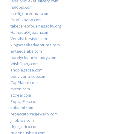
JabalpurCakeDelivery.com
halobjd.com
intelligenceqatar.com
PikaPikaApp.com
takecareofbusinessdfw.org
HamadaOfJapan.com
VersifyLifestyle.com
kingscreekadventures.com
antaeuslabs.com
purelycleanchemdry.com
WishOping.com
shoplegacee.com
bonvivantshop.com
CupPlante.com
mpzin.com
stcreal.com
PopUpFlea.com
valueml.com
rebeccatorresjewelry.com
jmpbliss.com
drjorgerico.com
queensushipa.com