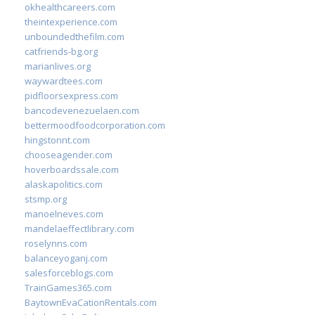
okhealthcareers.com
theintexperience.com
unboundedthefilm.com
catfriends-bg.org
marianlives.org
waywardtees.com
pidfloorsexpress.com
bancodevenezuelaen.com
bettermoodfoodcorporation.com
hingstonnt.com
chooseagender.com
hoverboardssale.com
alaskapolitics.com
stsmp.org
manoelneves.com
mandelaeffectlibrary.com
roselynns.com
balanceyoganj.com
salesforceblogs.com
TrainGames365.com
BaytownEvaCationRentals.com