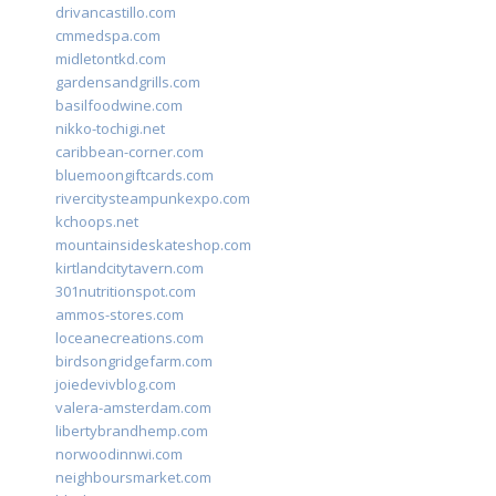
drivancastillo.com
cmmedspa.com
midletontkd.com
gardensandgrills.com
basilfoodwine.com
nikko-tochigi.net
caribbean-corner.com
bluemoongiftcards.com
rivercitysteampunkexpo.com
kchoops.net
mountainsideskateshop.com
kirtlandcitytavern.com
301nutritionspot.com
ammos-stores.com
loceanecreations.com
birdsongridgefarm.com
joiedevivblog.com
valera-amsterdam.com
libertybrandhemp.com
norwoodinnwi.com
neighboursmarket.com