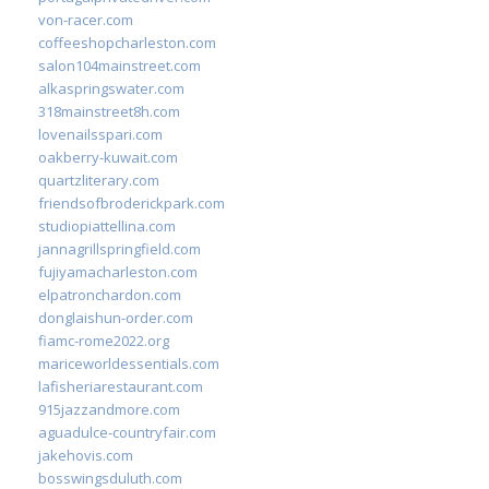
von-racer.com
coffeeshopcharleston.com
salon104mainstreet.com
alkaspringswater.com
318mainstreet8h.com
lovenailsspari.com
oakberry-kuwait.com
quartzliterary.com
friendsofbroderickpark.com
studiopiattellina.com
jannagrillspringfield.com
fujiyamacharleston.com
elpatronchardon.com
donglaishun-order.com
fiamc-rome2022.org
mariceworldessentials.com
lafisheriarestaurant.com
915jazzandmore.com
aguadulce-countryfair.com
jakehovis.com
bosswingsduluth.com