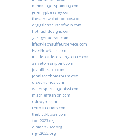
memmingerspainting.com
jeremypbeasley.com
thesandwichdepotcos.com
drgiggleshouseofpain.com
hotflashdesigns.com
garagenadeau.com
lifestylechauffeurservice.com
EverNewNails.com
insideoutdecoratingcentre.com
salvatoresinpoint.com
jovialfloralco.com
johnlscotthometeam.com
u-seehomes.com
watersportslagonissi.com
mischieffashion.com
eduwyre.com
retro-interiors.com
theblvd-boise.com
fpet2023.org
e-smart2022.org
ngrc2022.org