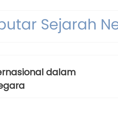
eputar Sejarah N
ternasional dalam
Negara