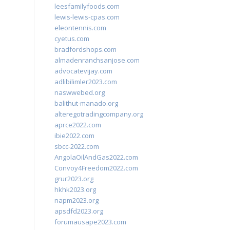
leesfamilyfoods.com
lewis-lewis-cpas.com
eleontennis.com
cyetus.com
bradfordshops.com
almadenranchsanjose.com
advocatevijay.com
adlibilimler2023.com
naswwebed.org
balithut-manado.org
alteregotradingcompany.org
aprce2022.com
ibie2022.com
sbcc-2022.com
AngolaOilAndGas2022.com
Convoy4Freedom2022.com
grur2023.org
hkhk2023.org
napm2023.org
apsdfd2023.org
forumausape2023.com