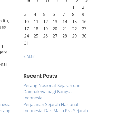
M
T
W
T
F
S
S
1
2
3
4
5
6
7
8
9
 itu,
10
11
12
13
14
15
16
ses
17
18
19
20
21
22
23
24
25
26
27
28
29
30
31
ng
gara
« Mar
onal
Recent Posts
Perang Nasional: Sejarah dan
Dampaknya bagi Bangsa
Indonesia
nesia
Perjalanan Sejarah Nasional
Perang
Indonesia: Dari Masa Pra-Sejarah