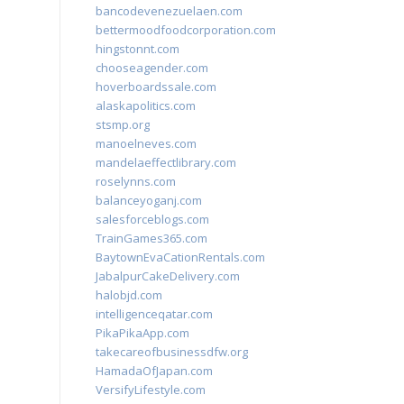
bancodevenezuelaen.com
bettermoodfoodcorporation.com
hingstonnt.com
chooseagender.com
hoverboardssale.com
alaskapolitics.com
stsmp.org
manoelneves.com
mandelaeffectlibrary.com
roselynns.com
balanceyoganj.com
salesforceblogs.com
TrainGames365.com
BaytownEvaCationRentals.com
JabalpurCakeDelivery.com
halobjd.com
intelligenceqatar.com
PikaPikaApp.com
takecareofbusinessdfw.org
HamadaOfJapan.com
VersifyLifestyle.com