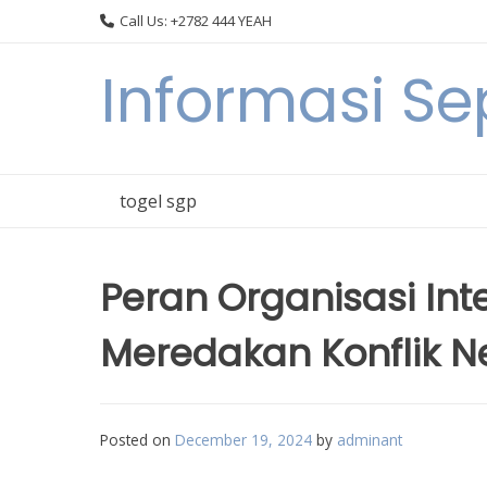
Skip
Call Us: +2782 444 YEAH
to
content
Informasi S
togel sgp
Peran Organisasi In
Meredakan Konflik 
Posted on
December 19, 2024
by
adminant