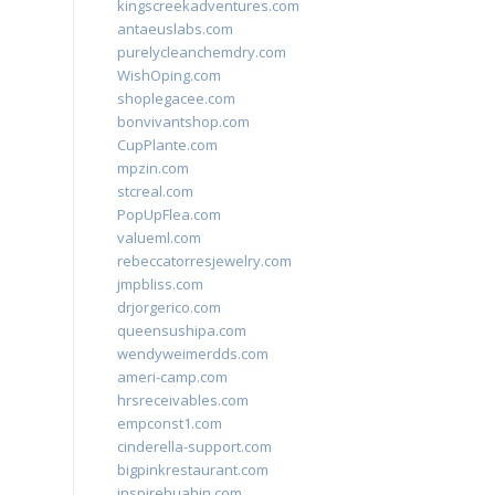
kingscreekadventures.com
antaeuslabs.com
purelycleanchemdry.com
WishOping.com
shoplegacee.com
bonvivantshop.com
CupPlante.com
mpzin.com
stcreal.com
PopUpFlea.com
valueml.com
rebeccatorresjewelry.com
jmpbliss.com
drjorgerico.com
queensushipa.com
wendyweimerdds.com
ameri-camp.com
hrsreceivables.com
empconst1.com
cinderella-support.com
bigpinkrestaurant.com
inspirehuahin.com