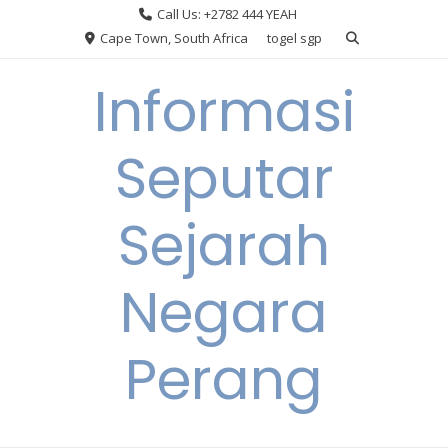
Skip
Call Us: +2782 444 YEAH
to
Cape Town, South Africa
togel sgp
content
Informasi
Seputar
Sejarah
Negara
Perang