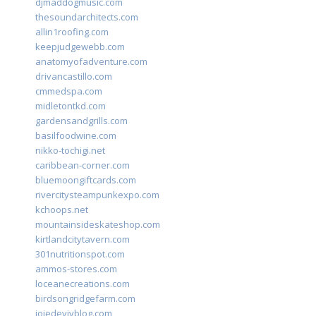
djmaddogmusic.com
thesoundarchitects.com
allin1roofing.com
keepjudgewebb.com
anatomyofadventure.com
drivancastillo.com
cmmedspa.com
midletontkd.com
gardensandgrills.com
basilfoodwine.com
nikko-tochigi.net
caribbean-corner.com
bluemoongiftcards.com
rivercitysteampunkexpo.com
kchoops.net
mountainsideskateshop.com
kirtlandcitytavern.com
301nutritionspot.com
ammos-stores.com
loceanecreations.com
birdsongridgefarm.com
joiedevivblog.com