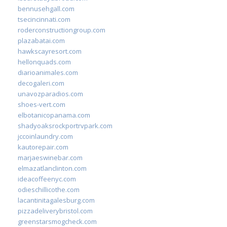
bennusehgall.com
tsecincinnati.com
roderconstructiongroup.com
plazabatai.com
hawkscayresort.com
hellonquads.com
diarioanimales.com
decogaleri.com
unavozparadios.com
shoes-vert.com
elbotanicopanama.com
shadyoaksrockportrvpark.com
jccoinlaundry.com
kautorepair.com
marjaeswinebar.com
elmazatlanclinton.com
ideacoffeenyc.com
odieschillicothe.com
lacantinitagalesburg.com
pizzadeliverybristol.com
greenstarsmogcheck.com