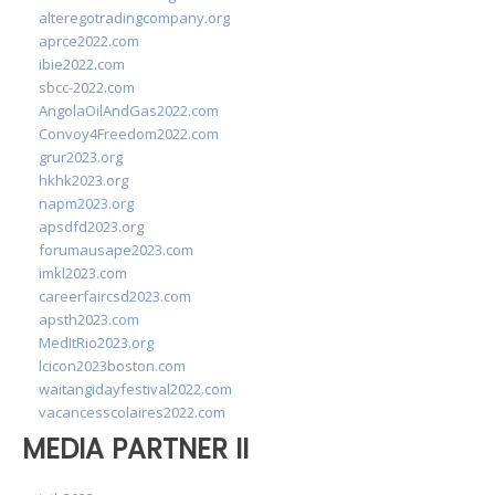
alteregotradingcompany.org
aprce2022.com
ibie2022.com
sbcc-2022.com
AngolaOilAndGas2022.com
Convoy4Freedom2022.com
grur2023.org
hkhk2023.org
napm2023.org
apsdfd2023.org
forumausape2023.com
imkl2023.com
careerfaircsd2023.com
apsth2023.com
MedItRio2023.org
lcicon2023boston.com
waitangidayfestival2022.com
vacancesscolaires2022.com
MEDIA PARTNER II