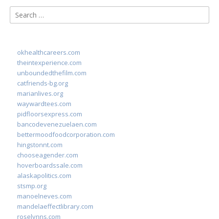
Search
for:
okhealthcareers.com
theintexperience.com
unboundedthefilm.com
catfriends-bg.org
marianlives.org
waywardtees.com
pidfloorsexpress.com
bancodevenezuelaen.com
bettermoodfoodcorporation.com
hingstonnt.com
chooseagender.com
hoverboardssale.com
alaskapolitics.com
stsmp.org
manoelneves.com
mandelaeffectlibrary.com
roselynns.com