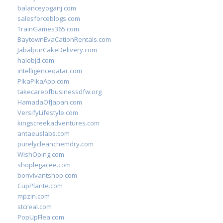
balanceyoganj.com
salesforceblogs.com
TrainGames365.com
BaytownEvaCationRentals.com
JabalpurCakeDelivery.com
halobjd.com
intelligenceqatar.com
PikaPikaApp.com
takecareofbusinessdfw.org
HamadaOfJapan.com
VersifyLifestyle.com
kingscreekadventures.com
antaeuslabs.com
purelycleanchemdry.com
WishOping.com
shoplegacee.com
bonvivantshop.com
CupPlante.com
mpzin.com
stcreal.com
PopUpFlea.com