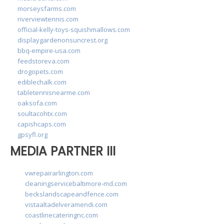
morseysfarms.com
riverviewtennis.com
official-kelly-toys-squishmallows.com
displaygardenonsuncrest.org
bbq-empire-usa.com
feedstoreva.com
drogopets.com
ediblechalk.com
tabletennisnearme.com
oaksofa.com
soultacohtx.com
capishcaps.com
gpsyfl.org
MEDIA PARTNER III
vwrepairarlington.com
cleaningservicebaltimore-md.com
beckslandscapeandfence.com
vistaaltadelveramendi.com
coastlinecateringnc.com