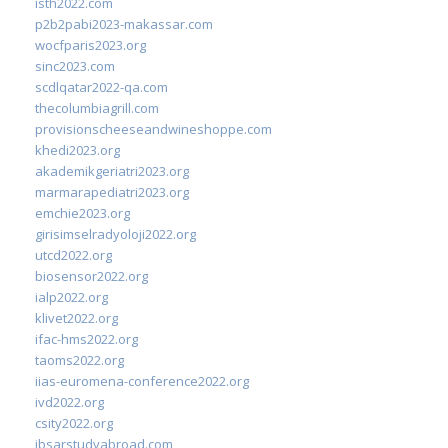
isth2022.com
p2b2pabi2023-makassar.com
wocfparis2023.org
sinc2023.com
scdlqatar2022-qa.com
thecolumbiagrill.com
provisionscheeseandwineshoppe.com
khedi2023.org
akademikgeriatri2023.org
marmarapediatri2023.org
emchie2023.org
girisimselradyoloji2022.org
utcd2022.org
biosensor2022.org
ialp2022.org
klivet2022.org
ifac-hms2022.org
taoms2022.org
iias-euromena-conference2022.org
ivd2022.org
csity2022.org
ibsarstudyabroad.com