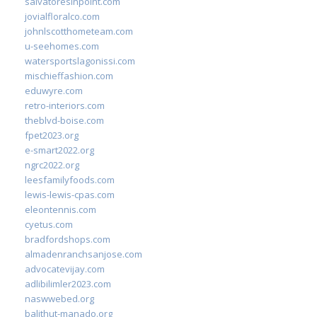
salvatoresinpoint.com
jovialfloralco.com
johnlscotthometeam.com
u-seehomes.com
watersportslagonissi.com
mischieffashion.com
eduwyre.com
retro-interiors.com
theblvd-boise.com
fpet2023.org
e-smart2022.org
ngrc2022.org
leesfamilyfoods.com
lewis-lewis-cpas.com
eleontennis.com
cyetus.com
bradfordshops.com
almadenranchsanjose.com
advocatevijay.com
adlibilimler2023.com
naswwebed.org
balithut-manado.org