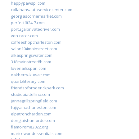
happypawspl.com
callahansautoservicecenter.com
georgiascornermarket.com
perfectfit24-7.com
portugalprivatedriver.com
von-racer.com
coffeeshopcharleston.com
salon104mainstreet.com
alkaspringswater.com
318mainstreet8h.com
lovenailsspari.com
oakberry-kuwait.com
quartzliterary.com
friendsofbroderickpark.com
studiopiattellina.com
jannagrillspringfield.com
fujiyamacharleston.com
elpatronchardon.com
donglaishun-order.com
fiamc-rome2022.org
mariceworldessentials.com