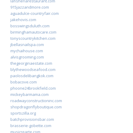
lafisheriarestaurant.com
915jazzandmore.com
aguadulce-countryfair.com
jakehovis.com
bosswingsduluth.com
birminghamautocare.com
tonyscountrykitchen.com
jbellasnailspa.com
mychaihouse.com
alvisgrooming.com
thegeorginaestate.com
blythewoodseafood.com
paolosdelibangkok.com
bobacove.com
phoone24brookfield.com
mickeybarmama.com
roadwayconstructioninc.com
shopdragonflyboutique.com
sportszilla.org
batchprovisionsbar.com
brasserie-gobette.com
musicrearte.com