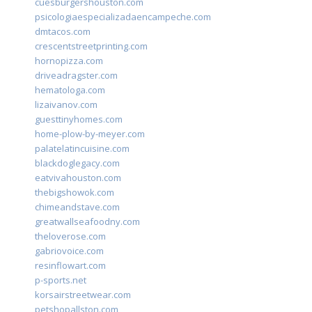
cuesburgershouston.com
psicologiaespecializadaencampeche.com
dmtacos.com
crescentstreetprinting.com
hornopizza.com
driveadragster.com
hematologa.com
lizaivanov.com
guesttinyhomes.com
home-plow-by-meyer.com
palatelatincuisine.com
blackdoglegacy.com
eatvivahouston.com
thebigshowok.com
chimeandstave.com
greatwallseafoodny.com
theloverose.com
gabriovoice.com
resinflowart.com
p-sports.net
korsairstreetwear.com
petshopallston.com