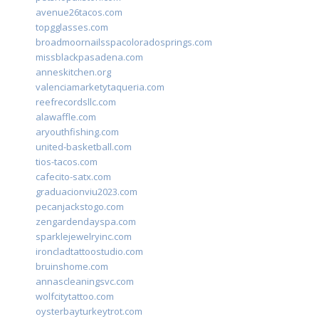
avenue26tacos.com
topgglasses.com
broadmoornailsspacoloradosprings.com
missblackpasadena.com
anneskitchen.org
valenciamarketytaqueria.com
reefrecordsllc.com
alawaffle.com
aryouthfishing.com
united-basketball.com
tios-tacos.com
cafecito-satx.com
graduacionviu2023.com
pecanjackstogo.com
zengardendayspa.com
sparklejewelryinc.com
ironcladtattoostudio.com
bruinshome.com
annascleaningsvc.com
wolfcitytattoo.com
oysterbayturkeytrot.com