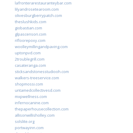
lafronterarestauranteybar.com
lilyandrosetearoom.com
olivesburgberrypatch.com
theslushkids.com
giobastian.com
glpascensori.com
rifloorepoxy.com
woolleymillingandpaving.com
uptonpvd.com
2troublegrill.com
casateranga.com
sticksandstonesstudiooh.com
walkers-treeservice.com
shopmossi.com
untamedcollectivesd.com
mxpwellness.com
infernocanine.com
thepaperhousecollection.com
allisonwillisholley.com
solslite.org
portwayinn.com