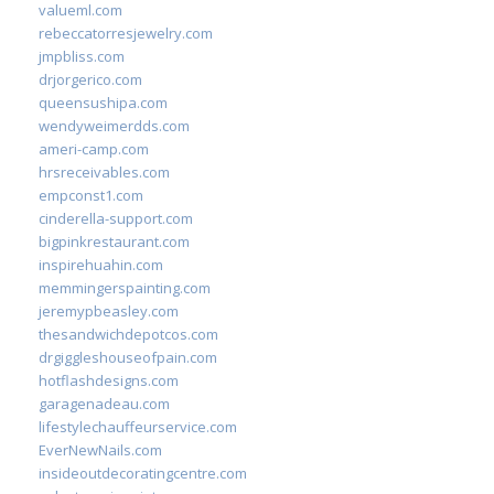
valueml.com
rebeccatorresjewelry.com
jmpbliss.com
drjorgerico.com
queensushipa.com
wendyweimerdds.com
ameri-camp.com
hrsreceivables.com
empconst1.com
cinderella-support.com
bigpinkrestaurant.com
inspirehuahin.com
memmingerspainting.com
jeremypbeasley.com
thesandwichdepotcos.com
drgiggleshouseofpain.com
hotflashdesigns.com
garagenadeau.com
lifestylechauffeurservice.com
EverNewNails.com
insideoutdecoratingcentre.com