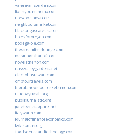
valera-amsterdam.com
libertybrandhemp.com
norwoodinnwi.com
neighboursmarket.com
blackanguscareers.com
bolesfororegon.com
bodega-ole.com
thestreamlinerlounge.com
mestrinorubanofc.com
novelatherton.com
nassvalleygardens.net
electjohnstewart.com
omptourtravels.com
tribratanews-polreskebumen.com
rsudbayuasih.org
publikjurnalistik.org
juneteenthapparel.net
italywarm.com
journaloffinanceeconomics.com
kvk-kumari.org
foodscienceandtechnology.com