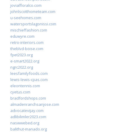
jovialfloralco.com
johnlscotthometeam.com
u-seehomes.com
watersportslagonissi.com
mischieffashion.com
eduwyre.com
retro-interiors.com
theblvd-boise.com
fpet2023.org
e-smart2022.org
ngrc2022.org
leesfamilyfoods.com
lewis-lewis-cpas.com
eleontennis.com
cyetus.com
bradfordshops.com
almadenranchsanjose.com
advocatevijay.com
adlibilimler2023.com
naswwebed.org
balithut-manado.org