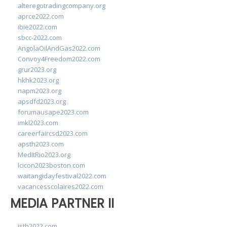
alteregotradingcompany.org
aprce2022.com
ibie2022.com
sbcc-2022.com
AngolaOilAndGas2022.com
Convoy4Freedom2022.com
grur2023.org
hkhk2023.org
napm2023.org
apsdfd2023.org
forumausape2023.com
imkl2023.com
careerfaircsd2023.com
apsth2023.com
MedItRio2023.org
lcicon2023boston.com
waitangidayfestival2022.com
vacancesscolaires2022.com
MEDIA PARTNER II
isth2022.com