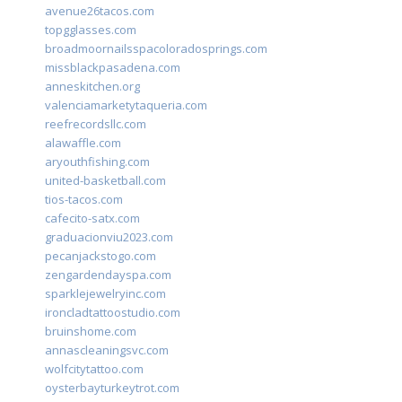
avenue26tacos.com
topgglasses.com
broadmoornailsspacoloradosprings.com
missblackpasadena.com
anneskitchen.org
valenciamarketytaqueria.com
reefrecordsllc.com
alawaffle.com
aryouthfishing.com
united-basketball.com
tios-tacos.com
cafecito-satx.com
graduacionviu2023.com
pecanjackstogo.com
zengardendayspa.com
sparklejewelryinc.com
ironcladtattoostudio.com
bruinshome.com
annascleaningsvc.com
wolfcitytattoo.com
oysterbayturkeytrot.com