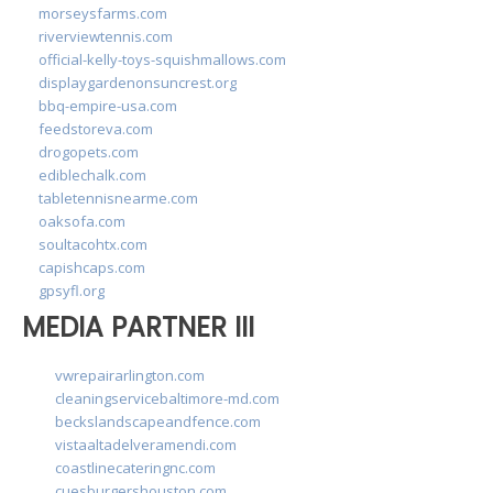
morseysfarms.com
riverviewtennis.com
official-kelly-toys-squishmallows.com
displaygardenonsuncrest.org
bbq-empire-usa.com
feedstoreva.com
drogopets.com
ediblechalk.com
tabletennisnearme.com
oaksofa.com
soultacohtx.com
capishcaps.com
gpsyfl.org
MEDIA PARTNER III
vwrepairarlington.com
cleaningservicebaltimore-md.com
beckslandscapeandfence.com
vistaaltadelveramendi.com
coastlinecateringnc.com
cuesburgershouston.com