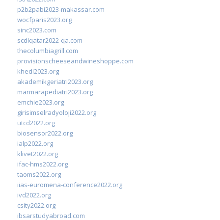
p2b2pabi2023-makassar.com
wocfparis2023.org
sinc2023.com
scdlqatar2022-qa.com
thecolumbiagrill.com
provisionscheeseandwineshoppe.com
khedi2023.org
akademikgeriatri2023.org
marmarapediatri2023.org
emchie2023.org
girisimselradyoloji2022.org
utcd2022.org
biosensor2022.org
ialp2022.org
klivet2022.org
ifac-hms2022.org
taoms2022.org
iias-euromena-conference2022.org
ivd2022.org
csity2022.org
ibsarstudyabroad.com