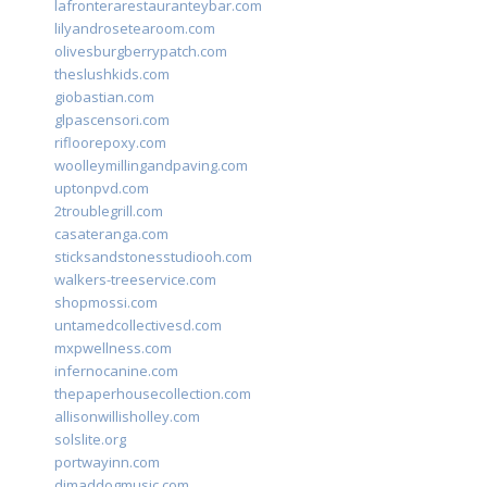
lafronterarestauranteybar.com
lilyandrosetearoom.com
olivesburgberrypatch.com
theslushkids.com
giobastian.com
glpascensori.com
rifloorepoxy.com
woolleymillingandpaving.com
uptonpvd.com
2troublegrill.com
casateranga.com
sticksandstonesstudiooh.com
walkers-treeservice.com
shopmossi.com
untamedcollectivesd.com
mxpwellness.com
infernocanine.com
thepaperhousecollection.com
allisonwillisholley.com
solslite.org
portwayinn.com
djmaddogmusic.com