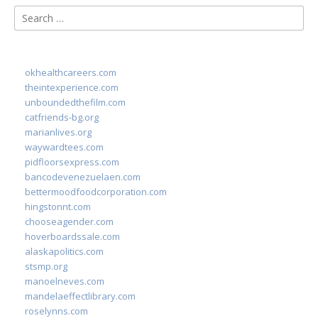
Search
for:
okhealthcareers.com
theintexperience.com
unboundedthefilm.com
catfriends-bg.org
marianlives.org
waywardtees.com
pidfloorsexpress.com
bancodevenezuelaen.com
bettermoodfoodcorporation.com
hingstonnt.com
chooseagender.com
hoverboardssale.com
alaskapolitics.com
stsmp.org
manoelneves.com
mandelaeffectlibrary.com
roselynns.com