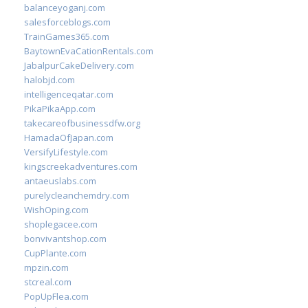
balanceyoganj.com
salesforceblogs.com
TrainGames365.com
BaytownEvaCationRentals.com
JabalpurCakeDelivery.com
halobjd.com
intelligenceqatar.com
PikaPikaApp.com
takecareofbusinessdfw.org
HamadaOfJapan.com
VersifyLifestyle.com
kingscreekadventures.com
antaeuslabs.com
purelycleanchemdry.com
WishOping.com
shoplegacee.com
bonvivantshop.com
CupPlante.com
mpzin.com
stcreal.com
PopUpFlea.com