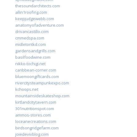
thesoundarchitects.com
allin1roofing.com
keepjudgewebb.com
anatomyofadventure.com
drivancastillo.com
cmmedspa.com
midletontkd.com
gardensandgrills.com
basilfoodwine.com
nikko-tochigi.net
caribbean-corner.com
bluemoongiftcards.com
rivercitysteampunkexpo.com
kchoops.net
mountainsideskateshop.com
kirtlandcitytavern.com
301nutritionspot.com
ammos-stores.com
loceanecreations.com
birdsongridgefarm.com
joiedevivblog.com