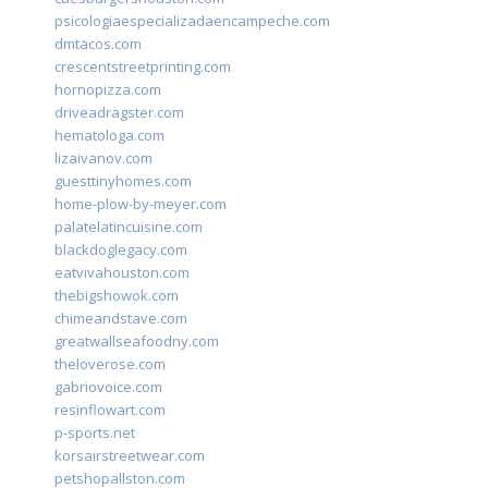
psicologiaespecializadaencampeche.com
dmtacos.com
crescentstreetprinting.com
hornopizza.com
driveadragster.com
hematologa.com
lizaivanov.com
guesttinyhomes.com
home-plow-by-meyer.com
palatelatincuisine.com
blackdoglegacy.com
eatvivahouston.com
thebigshowok.com
chimeandstave.com
greatwallseafoodny.com
theloverose.com
gabriovoice.com
resinflowart.com
p-sports.net
korsairstreetwear.com
petshopallston.com