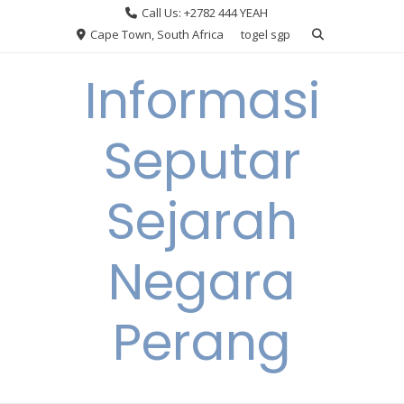
Skip
Call Us: +2782 444 YEAH
to
Cape Town, South Africa
togel sgp
content
Informasi
Seputar
Sejarah
Negara
Perang