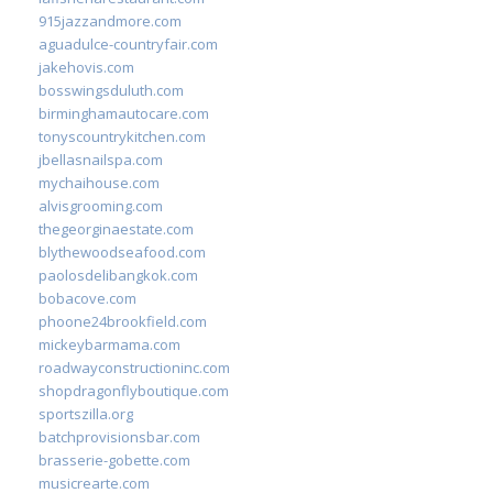
915jazzandmore.com
aguadulce-countryfair.com
jakehovis.com
bosswingsduluth.com
birminghamautocare.com
tonyscountrykitchen.com
jbellasnailspa.com
mychaihouse.com
alvisgrooming.com
thegeorginaestate.com
blythewoodseafood.com
paolosdelibangkok.com
bobacove.com
phoone24brookfield.com
mickeybarmama.com
roadwayconstructioninc.com
shopdragonflyboutique.com
sportszilla.org
batchprovisionsbar.com
brasserie-gobette.com
musicrearte.com