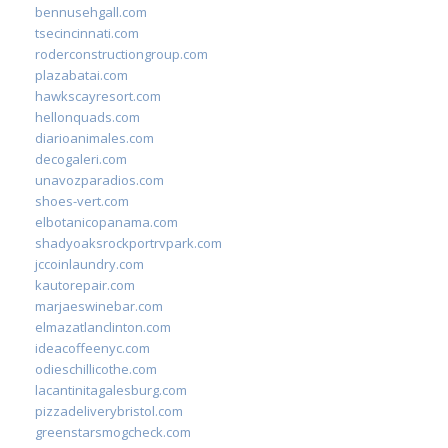
bennusehgall.com
tsecincinnati.com
roderconstructiongroup.com
plazabatai.com
hawkscayresort.com
hellonquads.com
diarioanimales.com
decogaleri.com
unavozparadios.com
shoes-vert.com
elbotanicopanama.com
shadyoaksrockportrvpark.com
jccoinlaundry.com
kautorepair.com
marjaeswinebar.com
elmazatlanclinton.com
ideacoffeenyc.com
odieschillicothe.com
lacantinitagalesburg.com
pizzadeliverybristol.com
greenstarsmogcheck.com