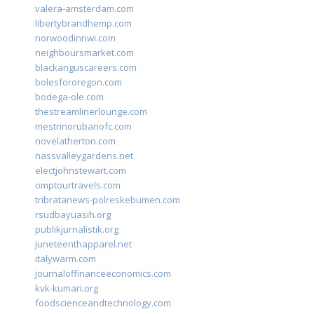
valera-amsterdam.com
libertybrandhemp.com
norwoodinnwi.com
neighboursmarket.com
blackanguscareers.com
bolesfororegon.com
bodega-ole.com
thestreamlinerlounge.com
mestrinorubanofc.com
novelatherton.com
nassvalleygardens.net
electjohnstewart.com
omptourtravels.com
tribratanews-polreskebumen.com
rsudbayuasih.org
publikjurnalistik.org
juneteenthapparel.net
italywarm.com
journaloffinanceeconomics.com
kvk-kumari.org
foodscienceandtechnology.com