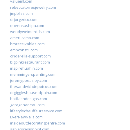
valueml.com
rebeccatorresjewelry.com
jmpbliss.com
drjorgerico.com
queensushipa.com
wendyweimerdds.com
ameri-camp.com
hrsreceivables.com
empconst1.com
cinderella-support.com
bigpinkrestaurant.com
inspirehuahin.com
memmingerspainting.com
jeremypbeasley.com
thesandwichdepotcos.com
drgiggleshouseofpain.com
hotflashdesigns.com
garagenadeau.com
lifestylechauffeurservice.com
EverNewNails.com
insideoutdecoratingcentre.com
salvatoresinpoint.com