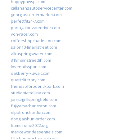
happypawspl.com
callahansautoservicecenter.com
georgiascornermarket.com
perfectfit24-7.com
portugalprivatedriver.com
von-racer.com
coffeeshopcharleston.com
salon104mainstreet.com
alkaspringswater.com
318mainstreet8h.com
lovenailsspari.com
oakberry-kuwait.com
quartzliterary.com
friendsofbroderickpark.com
studiopiattellina.com
jannagrillspringfield.com
fujiyamacharleston.com
elpatronchardon.com
donglaishun-order.com
fiamc-rome2022.org
mariceworldessentials.com
lafisheriarestaurant.com