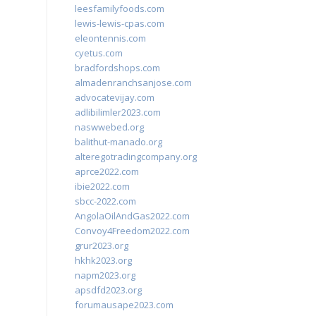
leesfamilyfoods.com
lewis-lewis-cpas.com
eleontennis.com
cyetus.com
bradfordshops.com
almadenranchsanjose.com
advocatevijay.com
adlibilimler2023.com
naswwebed.org
balithut-manado.org
alteregotradingcompany.org
aprce2022.com
ibie2022.com
sbcc-2022.com
AngolaOilAndGas2022.com
Convoy4Freedom2022.com
grur2023.org
hkhk2023.org
napm2023.org
apsdfd2023.org
forumausape2023.com