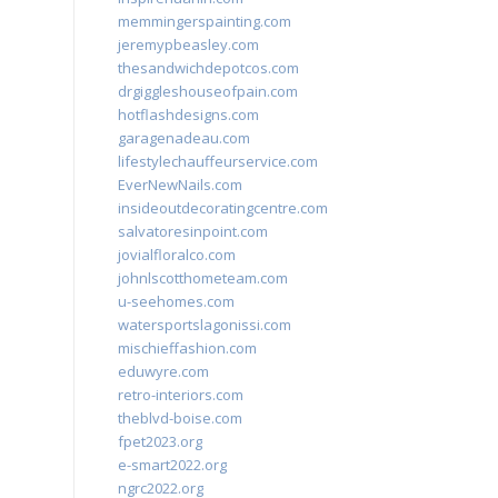
memmingerspainting.com
jeremypbeasley.com
thesandwichdepotcos.com
drgiggleshouseofpain.com
hotflashdesigns.com
garagenadeau.com
lifestylechauffeurservice.com
EverNewNails.com
insideoutdecoratingcentre.com
salvatoresinpoint.com
jovialfloralco.com
johnlscotthometeam.com
u-seehomes.com
watersportslagonissi.com
mischieffashion.com
eduwyre.com
retro-interiors.com
theblvd-boise.com
fpet2023.org
e-smart2022.org
ngrc2022.org