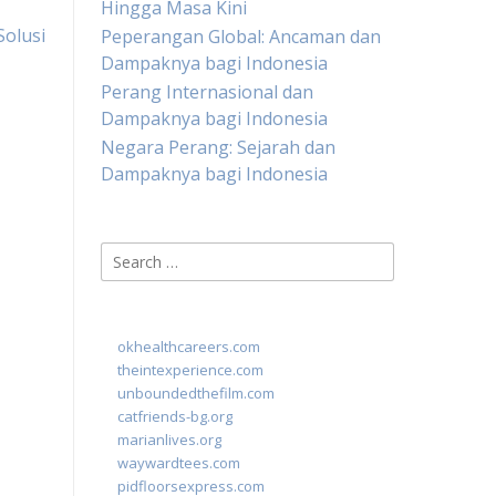
Hingga Masa Kini
Solusi
Peperangan Global: Ancaman dan
Dampaknya bagi Indonesia
Perang Internasional dan
Dampaknya bagi Indonesia
Negara Perang: Sejarah dan
Dampaknya bagi Indonesia
Search
for:
okhealthcareers.com
theintexperience.com
unboundedthefilm.com
catfriends-bg.org
marianlives.org
waywardtees.com
pidfloorsexpress.com