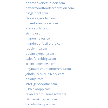
bancodevenezuelaen.com
bettermoodfoodcorporation.com
hingstonnt.com
chooseagender.com
hoverboardssale.com
alaskapolitics.com
stsmp.org
manoelneves.com
mandelaeffectlibrary.com
roselynns.com
balanceyoganj.com
salesforceblogs.com
TrainGames365.com
BaytownEvaCationRentals.com
JabalpurCakeDelivery.com
halobjd.com
intelligenceqatar.com
PikaPikaApp.com
takecareofbusinessdfw.org
HamadaOfJapan.com
VersifyLifestyle.com