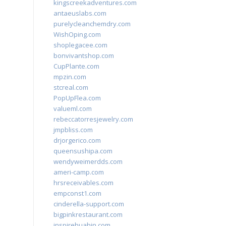
kingscreekadventures.com
antaeuslabs.com
purelycleanchemdry.com
WishOping.com
shoplegacee.com
bonvivantshop.com
CupPlante.com
mpzin.com
stcreal.com
PopUpFlea.com
valueml.com
rebeccatorresjewelry.com
jmpbliss.com
drjorgerico.com
queensushipa.com
wendyweimerdds.com
ameri-camp.com
hrsreceivables.com
empconst1.com
cinderella-support.com
bigpinkrestaurant.com
inspirehuahin.com