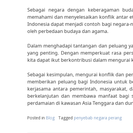
Sebagai negara dengan keberagaman buda
memahami dan menyelesaikan konflik antar 
Indonesia dapat menjadi contoh bagi negara-n
oleh perbedaan budaya dan agama.
Dalam menghadapi tantangan dan peluang yan
yang penting. Dengan memperkuat rasa pers
kita dapat ikut berkontribusi dalam mengurai ko
Sebagai kesimpulan, mengurai konflik dan p
memberikan peluang bagi Indonesia untuk b
kerjasama antara pemerintah, masyarakat, d
berkelanjutan dan membawa manfaat bagi s
perdamaian di kawasan Asia Tenggara dan dun
Posted in
Blog
Tagged
penyebab negara perang