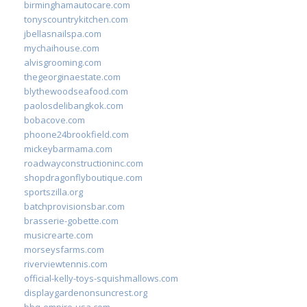
birminghamautocare.com
tonyscountrykitchen.com
jbellasnailspa.com
mychaihouse.com
alvisgrooming.com
thegeorginaestate.com
blythewoodseafood.com
paolosdelibangkok.com
bobacove.com
phoone24brookfield.com
mickeybarmama.com
roadwayconstructioninc.com
shopdragonflyboutique.com
sportszilla.org
batchprovisionsbar.com
brasserie-gobette.com
musicrearte.com
morseysfarms.com
riverviewtennis.com
official-kelly-toys-squishmallows.com
displaygardenonsuncrest.org
bbq-empire-usa.com