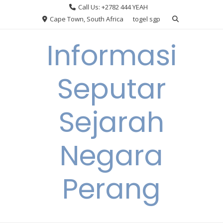
Skip
Call Us: +2782 444 YEAH
to
Cape Town, South Africa
togel sgp
content
Informasi
Seputar
Sejarah
Negara
Perang