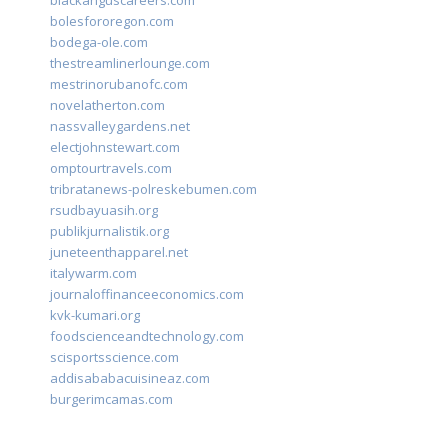
blackanguscareers.com
bolesfororegon.com
bodega-ole.com
thestreamlinerlounge.com
mestrinorubanofc.com
novelatherton.com
nassvalleygardens.net
electjohnstewart.com
omptourtravels.com
tribratanews-polreskebumen.com
rsudbayuasih.org
publikjurnalistik.org
juneteenthapparel.net
italywarm.com
journaloffinanceeconomics.com
kvk-kumari.org
foodscienceandtechnology.com
scisportsscience.com
addisababacuisineaz.com
burgerimcamas.com