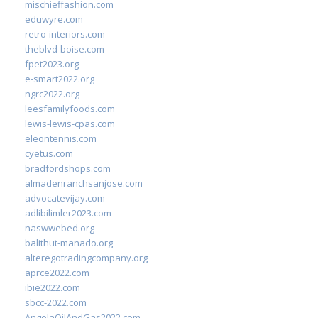
mischieffashion.com
eduwyre.com
retro-interiors.com
theblvd-boise.com
fpet2023.org
e-smart2022.org
ngrc2022.org
leesfamilyfoods.com
lewis-lewis-cpas.com
eleontennis.com
cyetus.com
bradfordshops.com
almadenranchsanjose.com
advocatevijay.com
adlibilimler2023.com
naswwebed.org
balithut-manado.org
alteregotradingcompany.org
aprce2022.com
ibie2022.com
sbcc-2022.com
AngolaOilAndGas2022.com