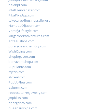
halobjd.com
intelligenceqatar.com
PikaPikaApp.com
takecareofbusinessdfw.org
HamadaOfJapan.com
VersifyLifestyle.com
kingscreekadventures.com
antaeuslabs.com
purelycleanchemdry.com
WishOping.com
shoplegacee.com
bonvivantshop.com
CupPlante.com
mpzin.com
stcreal.com
PopUpFlea.com
valueml.com
rebeccatorresjewelry.com
jmpbliss.com
drjorgerico.com
queensushipa.com