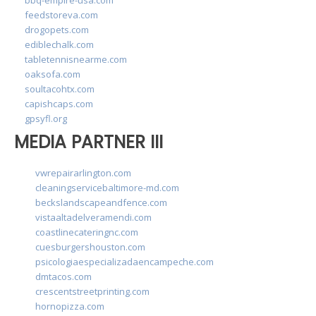
feedstoreva.com
drogopets.com
ediblechalk.com
tabletennisnearme.com
oaksofa.com
soultacohtx.com
capishcaps.com
gpsyfl.org
MEDIA PARTNER III
vwrepairarlington.com
cleaningservicebaltimore-md.com
beckslandscapeandfence.com
vistaaltadelveramendi.com
coastlinecateringnc.com
cuesburgershouston.com
psicologiaespecializadaencampeche.com
dmtacos.com
crescentstreetprinting.com
hornopizza.com