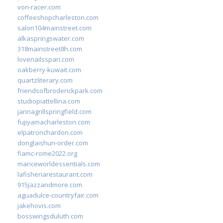
von-racer.com
coffeeshopcharleston.com
salon104mainstreet.com
alkaspringswater.com
318mainstreet8h.com
lovenailsspari.com
oakberry-kuwait.com
quartzliterary.com
friendsofbroderickpark.com
studiopiattellina.com
jannagrillspringfield.com
fujiyamacharleston.com
elpatronchardon.com
donglaishun-order.com
fiamc-rome2022.org
mariceworldessentials.com
lafisheriarestaurant.com
915jazzandmore.com
aguadulce-countryfair.com
jakehovis.com
bosswingsduluth.com