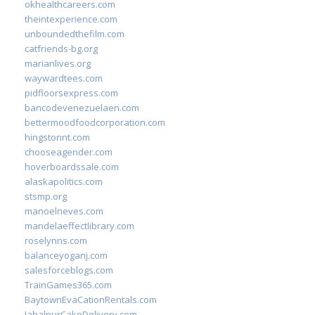
okhealthcareers.com
theintexperience.com
unboundedthefilm.com
catfriends-bg.org
marianlives.org
waywardtees.com
pidfloorsexpress.com
bancodevenezuelaen.com
bettermoodfoodcorporation.com
hingstonnt.com
chooseagender.com
hoverboardssale.com
alaskapolitics.com
stsmp.org
manoelneves.com
mandelaeffectlibrary.com
roselynns.com
balanceyoganj.com
salesforceblogs.com
TrainGames365.com
BaytownEvaCationRentals.com
JabalpurCakeDelivery.com