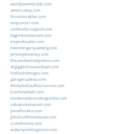
wendyweimerdds.com
ameri-camp.com
hrsreceivables.com
empconst1.com
cinderella-support.com
bigpinkrestaurant.com
inspirehuahin.com
memmingerspainting.com
jeremypbeasley.com
thesandwichdepotcos.com
drgiggleshouseofpain.com
hotflashdesigns.com
garagenadeau.com
lifestylechauffeurservice.com
EverNewNails.com
insideoutdecoratingcentre.com
salvatoresinpoint.com
jovialfloralco.com
johnlscotthometeam.com
u-seehomes.com
watersportslagonissi.com