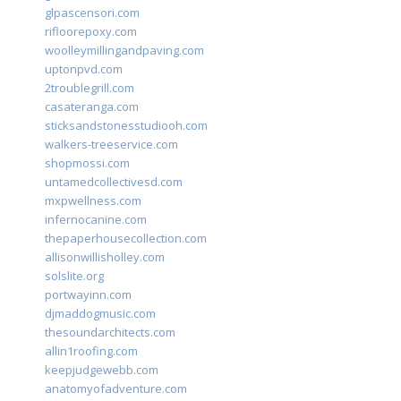
glpascensori.com
rifloorepoxy.com
woolleymillingandpaving.com
uptonpvd.com
2troublegrill.com
casateranga.com
sticksandstonesstudiooh.com
walkers-treeservice.com
shopmossi.com
untamedcollectivesd.com
mxpwellness.com
infernocanine.com
thepaperhousecollection.com
allisonwillisholley.com
solslite.org
portwayinn.com
djmaddogmusic.com
thesoundarchitects.com
allin1roofing.com
keepjudgewebb.com
anatomyofadventure.com