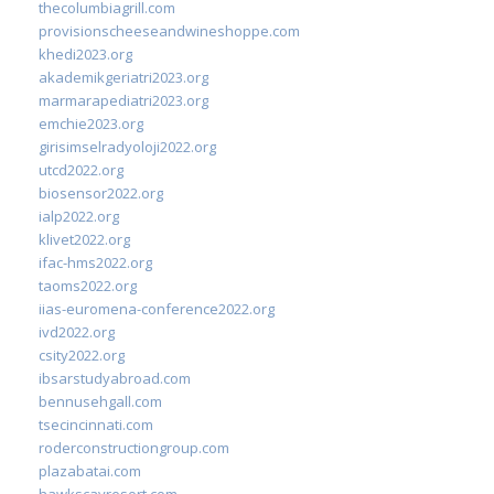
thecolumbiagrill.com
provisionscheeseandwineshoppe.com
khedi2023.org
akademikgeriatri2023.org
marmarapediatri2023.org
emchie2023.org
girisimselradyoloji2022.org
utcd2022.org
biosensor2022.org
ialp2022.org
klivet2022.org
ifac-hms2022.org
taoms2022.org
iias-euromena-conference2022.org
ivd2022.org
csity2022.org
ibsarstudyabroad.com
bennusehgall.com
tsecincinnati.com
roderconstructiongroup.com
plazabatai.com
hawkscayresort.com