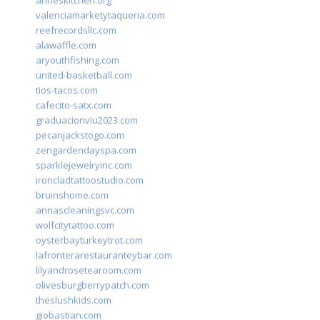
anneskitchen.org
valenciamarketytaqueria.com
reefrecordsllc.com
alawaffle.com
aryouthfishing.com
united-basketball.com
tios-tacos.com
cafecito-satx.com
graduacionviu2023.com
pecanjackstogo.com
zengardendayspa.com
sparklejewelryinc.com
ironcladtattoostudio.com
bruinshome.com
annascleaningsvc.com
wolfcitytattoo.com
oysterbayturkeytrot.com
lafronterarestauranteybar.com
lilyandrosetearoom.com
olivesburgberrypatch.com
theslushkids.com
giobastian.com