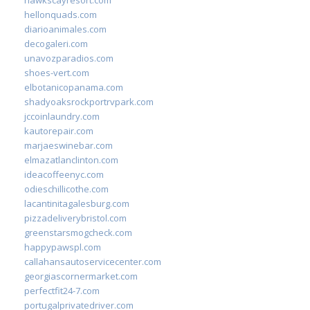
hellonquads.com
diarioanimales.com
decogaleri.com
unavozparadios.com
shoes-vert.com
elbotanicopanama.com
shadyoaksrockportrvpark.com
jccoinlaundry.com
kautorepair.com
marjaeswinebar.com
elmazatlanclinton.com
ideacoffeenyc.com
odieschillicothe.com
lacantinitagalesburg.com
pizzadeliverybristol.com
greenstarsmogcheck.com
happypawspl.com
callahansautoservicecenter.com
georgiascornermarket.com
perfectfit24-7.com
portugalprivatedriver.com