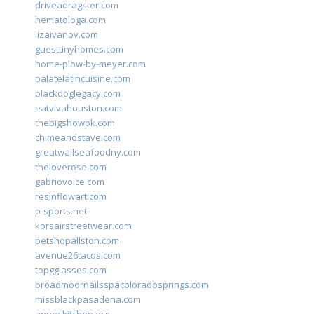
driveadragster.com
hematologa.com
lizaivanov.com
guesttinyhomes.com
home-plow-by-meyer.com
palatelatincuisine.com
blackdoglegacy.com
eatvivahouston.com
thebigshowok.com
chimeandstave.com
greatwallseafoodny.com
theloverose.com
gabriovoice.com
resinflowart.com
p-sports.net
korsairstreetwear.com
petshopallston.com
avenue26tacos.com
topgglasses.com
broadmoornailsspacoloradosprings.com
missblackpasadena.com