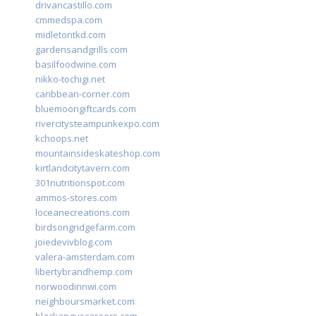
drivancastillo.com
cmmedspa.com
midletontkd.com
gardensandgrills.com
basilfoodwine.com
nikko-tochigi.net
caribbean-corner.com
bluemoongiftcards.com
rivercitysteampunkexpo.com
kchoops.net
mountainsideskateshop.com
kirtlandcitytavern.com
301nutritionspot.com
ammos-stores.com
loceanecreations.com
birdsongridgefarm.com
joiedevivblog.com
valera-amsterdam.com
libertybrandhemp.com
norwoodinnwi.com
neighboursmarket.com