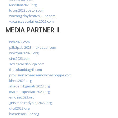
MedItRio2023.org
lcicon2023boston.com
waitangidayfestival2022.com
vacancesscolaires2022.com
MEDIA PARTNER II
isth2022.com
p2b2pabi2023-makassar.com
wocfparis2023.org
sinc2023.com
scdlqatar2022-qa.com
thecolumbiagrill.com
provisionscheeseandwineshoppe.com
khedi2023.org
akademikgeriatri2023.org
marmarapediatri2023.org
emchie2023.org
girisimselradyoloji2022.org
utcd2022.org
biosensor2022.org