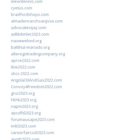
eleontennis.com
cyetus.com
bradfordshops.com
almadenranchsanjose.com
advocatevijay.com
adlibilimler2023.com
naswwebed.org
balithut-manado.org
alteregotradingcompany.org
aprce2022.com
ibie2022.com
sbcc-2022.com
AngolaOilAndGas2022.com
Convoy4Freedom2022.com
grur2023.org
hkhk2023.org
napm2023.org
apsdfd2023.org
forumausape2023.com
imkl2023.com
careerfaircsd2023.com
apsth2023.com