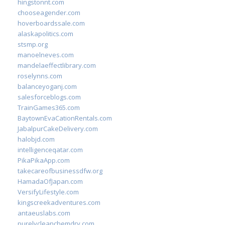
hingstonnt.com
chooseagender.com
hoverboardssale.com
alaskapolitics.com
stsmp.org
manoelneves.com
mandelaeffectlibrary.com
roselynns.com
balanceyoganj.com
salesforceblogs.com
TrainGames365.com
BaytownEvaCationRentals.com
JabalpurCakeDelivery.com
halobjd.com
intelligenceqatar.com
PikaPikaApp.com
takecareofbusinessdfw.org
HamadaOfJapan.com
VersifyLifestyle.com
kingscreekadventures.com
antaeuslabs.com
purelycleanchemdry.com