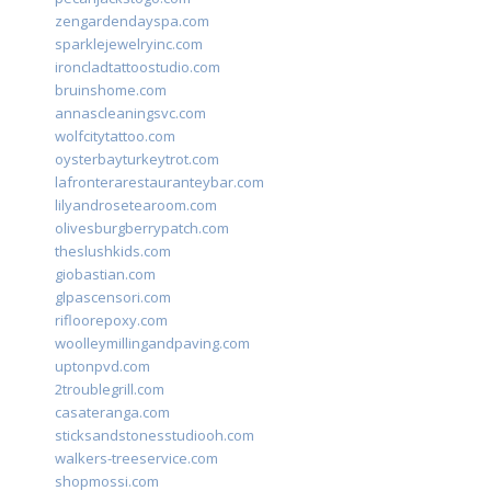
zengardendayspa.com
sparklejewelryinc.com
ironcladtattoostudio.com
bruinshome.com
annascleaningsvc.com
wolfcitytattoo.com
oysterbayturkeytrot.com
lafronterarestauranteybar.com
lilyandrosetearoom.com
olivesburgberrypatch.com
theslushkids.com
giobastian.com
glpascensori.com
rifloorepoxy.com
woolleymillingandpaving.com
uptonpvd.com
2troublegrill.com
casateranga.com
sticksandstonesstudiooh.com
walkers-treeservice.com
shopmossi.com