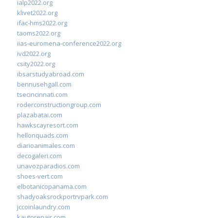
ialp2022.org
klivet2022.org
ifac-hms2022.org
taoms2022.org
iias-euromena-conference2022.org
ivd2022.org
csity2022.org
ibsarstudyabroad.com
bennusehgall.com
tsecincinnati.com
roderconstructiongroup.com
plazabatai.com
hawkscayresort.com
hellonquads.com
diarioanimales.com
decogaleri.com
unavozparadios.com
shoes-vert.com
elbotanicopanama.com
shadyoaksrockportrvpark.com
jccoinlaundry.com
kautorepair.com