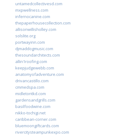
untamedcollectivesd.com
mxpwellness.com
infernocanine.com
thepaperhousecollection.com
allisonwillisholley.com
solslite.org
portwayinn.com
djmaddogmusic.com
thesoundarchitects.com
allin1roofing.com
keepjudgewebb.com
anatomyofadventure.com
drivancastillo.com
cmmedspa.com
midletontkd.com
gardensandgrills.com
basilfoodwine.com
nikko-tochigi.net
caribbean-corner.com
bluemoongiftcards.com
rivercitysteampunkexpo.com