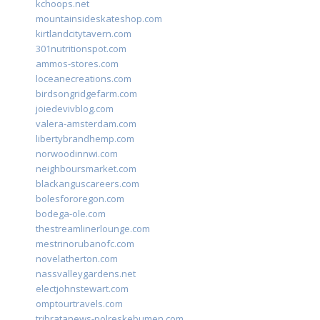
kchoops.net
mountainsideskateshop.com
kirtlandcitytavern.com
301nutritionspot.com
ammos-stores.com
loceanecreations.com
birdsongridgefarm.com
joiedevivblog.com
valera-amsterdam.com
libertybrandhemp.com
norwoodinnwi.com
neighboursmarket.com
blackanguscareers.com
bolesfororegon.com
bodega-ole.com
thestreamlinerlounge.com
mestrinorubanofc.com
novelatherton.com
nassvalleygardens.net
electjohnstewart.com
omptourtravels.com
tribratanews-polreskebumen.com