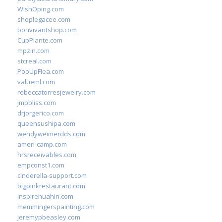
WishOping.com
shoplegacee.com
bonvivantshop.com
CupPlante.com
mpzin.com
stcreal.com
PopUpFlea.com
valueml.com
rebeccatorresjewelry.com
jmpbliss.com
drjorgerico.com
queensushipa.com
wendyweimerdds.com
ameri-camp.com
hrsreceivables.com
empconst1.com
cinderella-support.com
bigpinkrestaurant.com
inspirehuahin.com
memmingerspainting.com
jeremypbeasley.com