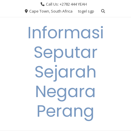
Skip
Call Us: +2782 444 YEAH
to
Cape Town, South Africa
togel sgp
content
Informasi
Seputar
Sejarah
Negara
Perang