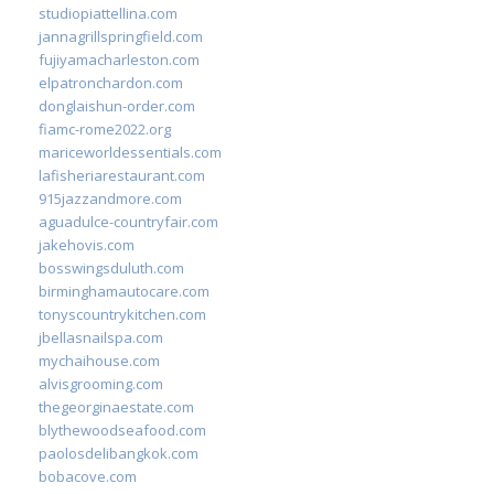
studiopiattellina.com
jannagrillspringfield.com
fujiyamacharleston.com
elpatronchardon.com
donglaishun-order.com
fiamc-rome2022.org
mariceworldessentials.com
lafisheriarestaurant.com
915jazzandmore.com
aguadulce-countryfair.com
jakehovis.com
bosswingsduluth.com
birminghamautocare.com
tonyscountrykitchen.com
jbellasnailspa.com
mychaihouse.com
alvisgrooming.com
thegeorginaestate.com
blythewoodseafood.com
paolosdelibangkok.com
bobacove.com