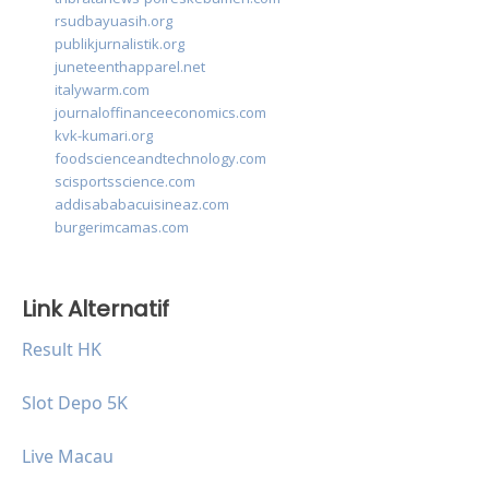
rsudbayuasih.org
publikjurnalistik.org
juneteenthapparel.net
italywarm.com
journaloffinanceeconomics.com
kvk-kumari.org
foodscienceandtechnology.com
scisportsscience.com
addisababacuisineaz.com
burgerimcamas.com
Link Alternatif
Result HK
Slot Depo 5K
Live Macau