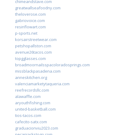
chimeandstave.com
greatwallseafoodny.com
theloverose.com
gabriovoice.com
resinflowart.com
p-sports.net
korsairstreetwear.com
petshopallston.com
avenue26tacos.com
topgglasses.com
broadmoornailsspacoloradosprings.com
missblackpasadena.com
anneskitchen.org
valenciamarketytaqueria.com
reefrecordsllc.com
alawaffle.com
aryouthfishing.com
united-basketball.com
tios-tacos.com
cafecito-satx.com
graduacionviu2023.com
pecanjackstogo.com