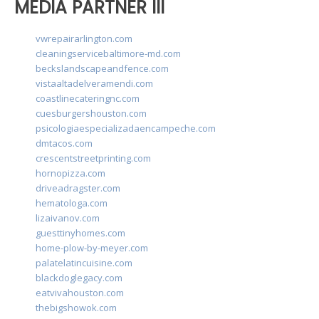
MEDIA PARTNER III
vwrepairarlington.com
cleaningservicebaltimore-md.com
beckslandscapeandfence.com
vistaaltadelveramendi.com
coastlinecateringnc.com
cuesburgershouston.com
psicologiaespecializadaencampeche.com
dmtacos.com
crescentstreetprinting.com
hornopizza.com
driveadragster.com
hematologa.com
lizaivanov.com
guesttinyhomes.com
home-plow-by-meyer.com
palatelatincuisine.com
blackdoglegacy.com
eatvivahouston.com
thebigshowok.com