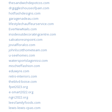
thesandwichdepotcos.com
drgiggleshouseofpain.com
hotflashdesigns.com
garagenadeau.com
lifestylechauffeurservice.com
EverNewNails.com
insideoutdecoratingcentre.com
salvatoresinpoint.com
jovialfloralco.com
johnlscotthometeam.com
u-seehomes.com
watersportslagonissi.com
mischieffashion.com
eduwyre.com
retro-interiors.com
theblvd-boise.com
fpet2023.org
e-smart2022.org
ngrc2022.org
leesfamilyfoods.com
lewis-lewis-cpas.com