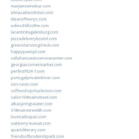
marjaeswinebar.com
elmazatlanclinton.com
ideacoffeenyc.com
odieschillicothe.com
lacantinitagalesburg.com
pizzadeliverybristol.com
greenstarsmogcheck.com
happypawspl.com
callahansautoservicecenter.com
georgiascornermarket.com
perfectfit24-7.com
portugalprivatedriver.com
von-racer.com
coffeeshopcharleston.com
salon104mainstreet.com
alkaspringswater.com
318mainstreet8h.com
lovenailsspari.com
oakberry-kuwait.com
quartzliterary.com
friendsofbroderickpark.com