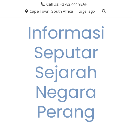
Skip
Call Us: +2782 444 YEAH
to
Cape Town, South Africa
togel sgp
content
Informasi
Seputar
Sejarah
Negara
Perang