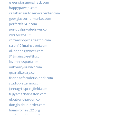
greenstarsmogcheck.com
happypawspl.com
callahansautoservicecenter.com
georgiascornermarket.com
perfectfit24-7.com
portugalprivatedriver.com
von-racer.com
coffeeshopcharleston.com
salon104mainstreet.com
alkaspringswater.com
318mainstreet8h.com
lovenailsspari.com
oakberry-kuwait.com
quartzliterary.com
friendsofbroderickpark.com
studiopiattellina.com
jannagrillspringfield.com
fujiyamacharleston.com
elpatronchardon.com
donglaishun-order.com
fiamc-rome2022.org