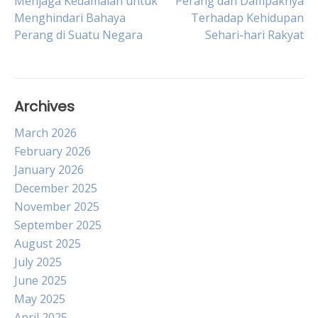
Post
Menjaga Kedamaian untuk
Perang dan Dampaknya
Menghindari Bahaya
Terhadap Kehidupan
Perang di Suatu Negara
Sehari-hari Rakyat
navigation
Archives
March 2026
February 2026
January 2026
December 2025
November 2025
September 2025
August 2025
July 2025
June 2025
May 2025
April 2025