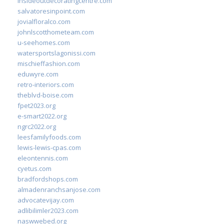
insideoutdecoratingcentre.com
salvatoresinpoint.com
jovialfloralco.com
johnlscotthometeam.com
u-seehomes.com
watersportslagonissi.com
mischieffashion.com
eduwyre.com
retro-interiors.com
theblvd-boise.com
fpet2023.org
e-smart2022.org
ngrc2022.org
leesfamilyfoods.com
lewis-lewis-cpas.com
eleontennis.com
cyetus.com
bradfordshops.com
almadenranchsanjose.com
advocatevijay.com
adlibilimler2023.com
naswwebed.org