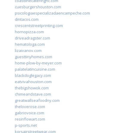
coastlinecateringnc.com
cuesburgershouston.com
psicologiaespecializadaencampeche.com
dmtacos.com
crescentstreetprinting.com
hornopizza.com
driveadragster.com
hematologa.com
lizaivanov.com
guesttinyhomes.com
home-plow-by-meyer.com
palatelatincuisine.com
blackdoglegacy.com
eatvivahouston.com
thebigshowok.com
chimeandstave.com
greatwallseafoodny.com
theloverose.com
gabriovoice.com
resinflowart.com
p-sports.net
korsairstreetwear.com