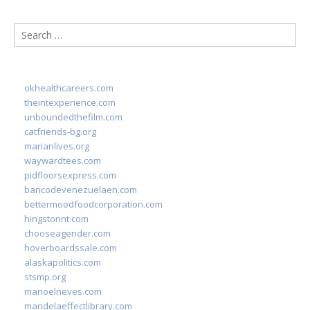
Search
for:
okhealthcareers.com
theintexperience.com
unboundedthefilm.com
catfriends-bg.org
marianlives.org
waywardtees.com
pidfloorsexpress.com
bancodevenezuelaen.com
bettermoodfoodcorporation.com
hingstonnt.com
chooseagender.com
hoverboardssale.com
alaskapolitics.com
stsmp.org
manoelneves.com
mandelaeffectlibrary.com