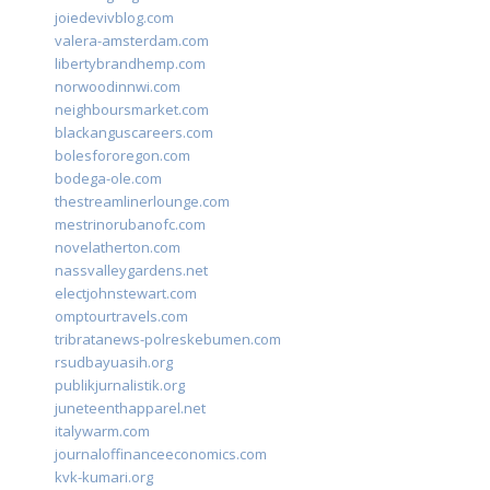
joiedevivblog.com
valera-amsterdam.com
libertybrandhemp.com
norwoodinnwi.com
neighboursmarket.com
blackanguscareers.com
bolesfororegon.com
bodega-ole.com
thestreamlinerlounge.com
mestrinorubanofc.com
novelatherton.com
nassvalleygardens.net
electjohnstewart.com
omptourtravels.com
tribratanews-polreskebumen.com
rsudbayuasih.org
publikjurnalistik.org
juneteenthapparel.net
italywarm.com
journaloffinanceeconomics.com
kvk-kumari.org