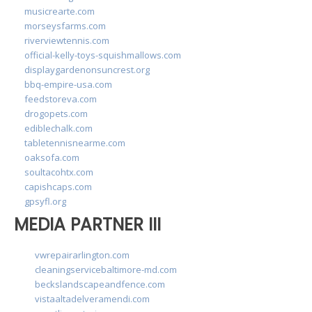
musicrearte.com
morseysfarms.com
riverviewtennis.com
official-kelly-toys-squishmallows.com
displaygardenonsuncrest.org
bbq-empire-usa.com
feedstoreva.com
drogopets.com
ediblechalk.com
tabletennisnearme.com
oaksofa.com
soultacohtx.com
capishcaps.com
gpsyfl.org
MEDIA PARTNER III
vwrepairarlington.com
cleaningservicebaltimore-md.com
beckslandscapeandfence.com
vistaaltadelveramendi.com