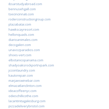
ibsarstudyabroad.com
bennusehgall.com
tsecincinnati.com
roderconstructiongroup.com
plazabatai.com
hawkscayresort.com
hellonquads.com
diarioanimales.com
decogaleri.com
unavozparadios.com
shoes-vert.com
elbotanicopanama.com
shadyoaksrockportrvpark.com
jccoinlaundry.com
kautorepair.com
marjaeswinebar.com
elmazatlanclinton.com
ideacoffeenyc.com
odieschillicothe.com
lacantinitagalesburg.com
pizzadeliverybristol.com