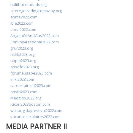
balithut-manado.org
alteregotradingcompany.org
aprce2022.com
ibie2022.com
sbcc-2022.com
AngolaOilAndGas2022.com
Convoy4Freedom2022.com
grur2023.org
hkhk2023.org
napm2023.org
apsdfd2023.org
forumausape2023.com
imkl2023.com
careerfaircsd2023.com
apsth2023.com
MedItRio2023.org
lcicon2023boston.com
waitangidayfestival2022.com
vacancesscolaires2022.com
MEDIA PARTNER II