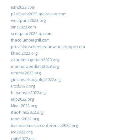
isth2022.com
p2b2pabi2023-makassar.com
wocfparis2023.org
sinc2023.com
scdlqatar2022-qa.com
thecolumbiagrill.com
provisionscheeseandwineshoppe.com
khedi2023.org
akademikgeriatri2023.org
marmarapediatri2023.org
emchie2023.org
girisimselradyoloji2022.org
utcd2022.org
biosensor2022.org
ialp2022.org
klivet2022.org
ifac-hms2022.org
taoms2022.org
iias-euromena-conference2022.org
ivd2022.org
csity2022.org