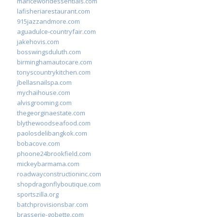
mariceworldessentials.com
lafisheriarestaurant.com
915jazzandmore.com
aguadulce-countryfair.com
jakehovis.com
bosswingsduluth.com
birminghamautocare.com
tonyscountrykitchen.com
jbellasnailspa.com
mychaihouse.com
alvisgrooming.com
thegeorginaestate.com
blythewoodseafood.com
paolosdelibangkok.com
bobacove.com
phoone24brookfield.com
mickeybarmama.com
roadwayconstructioninc.com
shopdragonflyboutique.com
sportszilla.org
batchprovisionsbar.com
brasserie-gobette.com