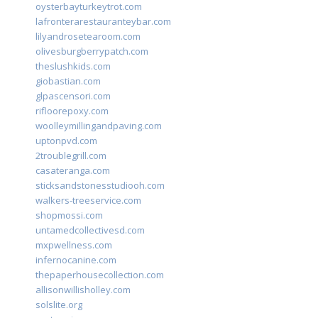
oysterbayturkeytrot.com
lafronterarestauranteybar.com
lilyandrosetearoom.com
olivesburgberrypatch.com
theslushkids.com
giobastian.com
glpascensori.com
rifloorepoxy.com
woolleymillingandpaving.com
uptonpvd.com
2troublegrill.com
casateranga.com
sticksandstonesstudiooh.com
walkers-treeservice.com
shopmossi.com
untamedcollectivesd.com
mxpwellness.com
infernocanine.com
thepaperhousecollection.com
allisonwillisholley.com
solslite.org