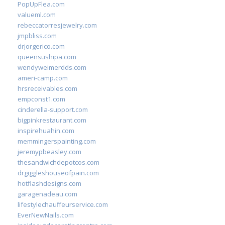
PopUpFlea.com
valueml.com
rebeccatorresjewelry.com
jmpbliss.com
drjorgerico.com
queensushipa.com
wendyweimerdds.com
ameri-camp.com
hrsreceivables.com
empconst1.com
cinderella-support.com
bigpinkrestaurant.com
inspirehuahin.com
memmingerspainting.com
jeremypbeasley.com
thesandwichdepotcos.com
drgiggleshouseofpain.com
hotflashdesigns.com
garagenadeau.com
lifestylechauffeurservice.com
EverNewNails.com