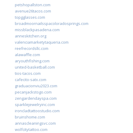
petshopallston.com
avenue26tacos.com
topgglasses.com
broadmoornailsspacoloradosprings.com
missblackpasadena.com
anneskitchen.org
valenciamarketytaqueria.com
reefrecordsllc.com
alawaffle.com
aryouthfishing.com
united-basketball.com
tios-tacos.com
cafecito-satx.com
graduacionviu2023.com
pecanjackstogo.com
zengardendayspa.com
sparklejewelryinc.com
ironcladtattoostudio.com
bruinshome.com
annascleaningsvc.com
wolfcitytattoo.com