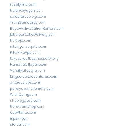
roselynns.com
balanceyoganj.com
salesforceblogs.com
TrainGames365.com
BaytownEvaCationRentals.com
JabalpurCakeDelivery.com
halobjd.com
intelligenceqatar.com
PikaPikaApp.com
takecareofbusinessdfw.org
HamadaOfJapan.com
VersifyLifestyle.com
kingscreekadventures.com
antaeuslabs.com
purelycleanchemdry.com
WishOping.com
shoplegacee.com
bonvivantshop.com
CupPlante.com
mpzin.com
stcreal.com