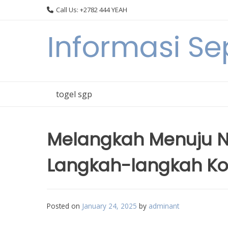
Skip
Call Us: +2782 444 YEAH
to
content
Informasi S
togel sgp
Melangkah Menuju Ne
Langkah-langkah Ko
Posted on
January 24, 2025
by
adminant