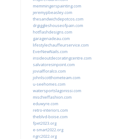
memmingerspainting.com
jeremypbeasley.com
thesandwichdepotcos.com
drgiggleshouseofpain.com
hotflashdesigns.com
garagenadeau.com
lifestylechauffeurservice.com
EverNewNails.com
insideoutdecoratingcentre.com
salvatoresinpoint.com
jovialfloralco.com
johnlscotthometeam.com
u-seehomes.com
watersportslagonissi.com
mischieffashion.com
eduwyre.com
retro-interiors.com
theblvd-boise.com
fpet2023.org
e-smart2022.org
ngrc2022.org