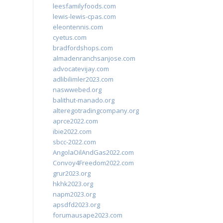
leesfamilyfoods.com
lewis-lewis-cpas.com
eleontennis.com
cyetus.com
bradfordshops.com
almadenranchsanjose.com
advocatevijay.com
adlibilimler2023.com
naswwebed.org
balithut-manado.org
alteregotradingcompany.org
aprce2022.com
ibie2022.com
sbcc-2022.com
AngolaOilAndGas2022.com
Convoy4Freedom2022.com
grur2023.org
hkhk2023.org
napm2023.org
apsdfd2023.org
forumausape2023.com