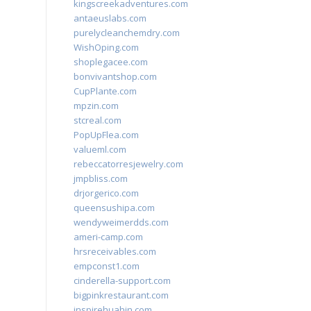
kingscreekadventures.com
antaeuslabs.com
purelycleanchemdry.com
WishOping.com
shoplegacee.com
bonvivantshop.com
CupPlante.com
mpzin.com
stcreal.com
PopUpFlea.com
valueml.com
rebeccatorresjewelry.com
jmpbliss.com
drjorgerico.com
queensushipa.com
wendyweimerdds.com
ameri-camp.com
hrsreceivables.com
empconst1.com
cinderella-support.com
bigpinkrestaurant.com
inspirehuahin.com