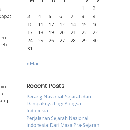
M
T
W
T
F
S
S
1
2
ki
dapat
3
4
5
6
7
8
9
10
11
12
13
14
15
16
17
18
19
20
21
22
23
men
24
25
26
27
28
29
30
oleh
31
« Mar
Recent Posts
ain
na
Perang Nasional: Sejarah dan
yang
Dampaknya bagi Bangsa
Indonesia
Perjalanan Sejarah Nasional
Indonesia: Dari Masa Pra-Sejarah