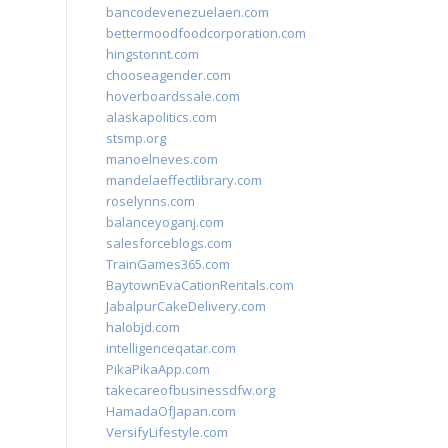
bancodevenezuelaen.com
bettermoodfoodcorporation.com
hingstonnt.com
chooseagender.com
hoverboardssale.com
alaskapolitics.com
stsmp.org
manoelneves.com
mandelaeffectlibrary.com
roselynns.com
balanceyoganj.com
salesforceblogs.com
TrainGames365.com
BaytownEvaCationRentals.com
JabalpurCakeDelivery.com
halobjd.com
intelligenceqatar.com
PikaPikaApp.com
takecareofbusinessdfw.org
HamadaOfJapan.com
VersifyLifestyle.com