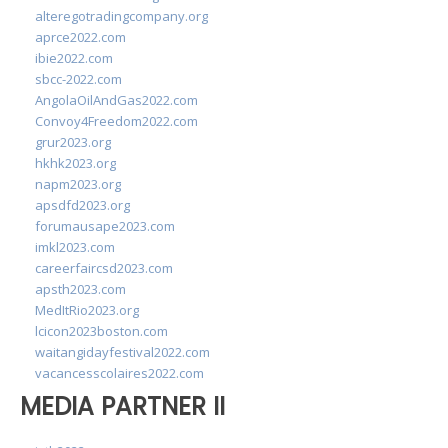
alteregotradingcompany.org
aprce2022.com
ibie2022.com
sbcc-2022.com
AngolaOilAndGas2022.com
Convoy4Freedom2022.com
grur2023.org
hkhk2023.org
napm2023.org
apsdfd2023.org
forumausape2023.com
imkl2023.com
careerfaircsd2023.com
apsth2023.com
MedItRio2023.org
lcicon2023boston.com
waitangidayfestival2022.com
vacancesscolaires2022.com
MEDIA PARTNER II