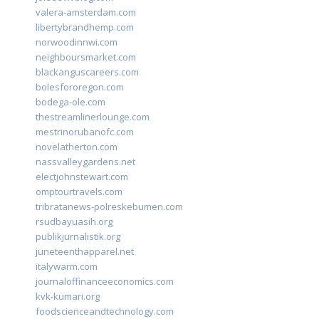
valera-amsterdam.com
libertybrandhemp.com
norwoodinnwi.com
neighboursmarket.com
blackanguscareers.com
bolesfororegon.com
bodega-ole.com
thestreamlinerlounge.com
mestrinorubanofc.com
novelatherton.com
nassvalleygardens.net
electjohnstewart.com
omptourtravels.com
tribratanews-polreskebumen.com
rsudbayuasih.org
publikjurnalistik.org
juneteenthapparel.net
italywarm.com
journaloffinanceeconomics.com
kvk-kumari.org
foodscienceandtechnology.com