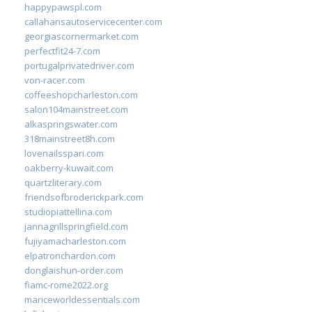
happypawspl.com
callahansautoservicecenter.com
georgiascornermarket.com
perfectfit24-7.com
portugalprivatedriver.com
von-racer.com
coffeeshopcharleston.com
salon104mainstreet.com
alkaspringswater.com
318mainstreet8h.com
lovenailsspari.com
oakberry-kuwait.com
quartzliterary.com
friendsofbroderickpark.com
studiopiattellina.com
jannagrillspringfield.com
fujiyamacharleston.com
elpatronchardon.com
donglaishun-order.com
fiamc-rome2022.org
mariceworldessentials.com