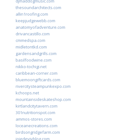
djmaddogmusic.com
thesoundarchitects.com
allin1roofing.com
keepjudgewebb.com
anatomyofadventure.com
drivancastillo.com
cmmedspa.com
midletontkd.com
gardensandgrills.com
basilfoodwine.com
nikko-tochigi.net
caribbean-corner.com
bluemoongiftcards.com
rivercitysteampunkexpo.com
kchoops.net
mountainsideskateshop.com
kirtlandcitytavern.com
301nutritionspot.com
ammos-stores.com
loceanecreations.com
birdsongridgefarm.com
joiedevivblog.com