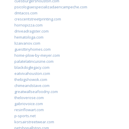
cuesburgershouston.com
psicologiaespecializadaencampeche.com
dmtacos.com
crescentstreetprinting.com
hornopizza.com
driveadragster.com
hematologa.com
lizaivanov.com
guesttinyhomes.com
home-plow-by-meyer.com
palatelatincuisine.com
blackdoglegacy.com
eatvivahouston.com
thebigshowok.com
chimeandstave.com
greatwallseafoodny.com
theloverose.com
gabriovoice.com
resinflowart.com
p-sports.net
korsairstreetwear.com
petshopallston.com