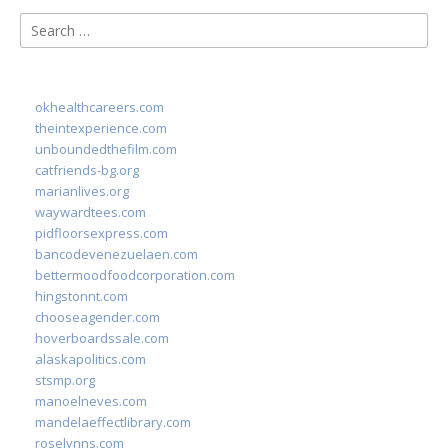
Search
for:
okhealthcareers.com
theintexperience.com
unboundedthefilm.com
catfriends-bg.org
marianlives.org
waywardtees.com
pidfloorsexpress.com
bancodevenezuelaen.com
bettermoodfoodcorporation.com
hingstonnt.com
chooseagender.com
hoverboardssale.com
alaskapolitics.com
stsmp.org
manoelneves.com
mandelaeffectlibrary.com
roselynns.com