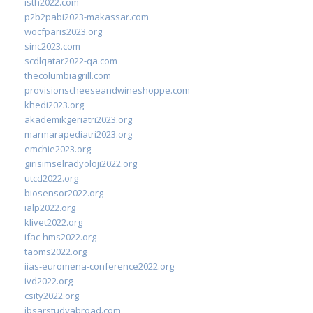
isth2022.com
p2b2pabi2023-makassar.com
wocfparis2023.org
sinc2023.com
scdlqatar2022-qa.com
thecolumbiagrill.com
provisionscheeseandwineshoppe.com
khedi2023.org
akademikgeriatri2023.org
marmarapediatri2023.org
emchie2023.org
girisimselradyoloji2022.org
utcd2022.org
biosensor2022.org
ialp2022.org
klivet2022.org
ifac-hms2022.org
taoms2022.org
iias-euromena-conference2022.org
ivd2022.org
csity2022.org
ibsarstudyabroad.com