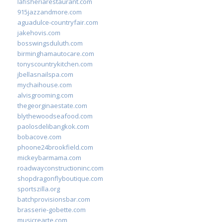
lafisheriarestaurant.com
915jazzandmore.com
aguadulce-countryfair.com
jakehovis.com
bosswingsduluth.com
birminghamautocare.com
tonyscountrykitchen.com
jbellasnailspa.com
mychaihouse.com
alvisgrooming.com
thegeorginaestate.com
blythewoodseafood.com
paolosdelibangkok.com
bobacove.com
phoone24brookfield.com
mickeybarmama.com
roadwayconstructioninc.com
shopdragonflyboutique.com
sportszilla.org
batchprovisionsbar.com
brasserie-gobette.com
musicrearte.com