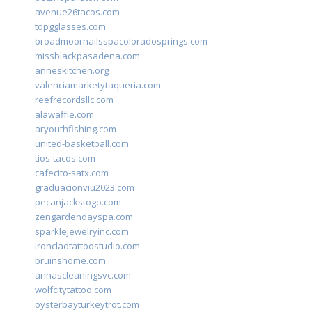
avenue26tacos.com
topgglasses.com
broadmoornailsspacoloradosprings.com
missblackpasadena.com
anneskitchen.org
valenciamarketytaqueria.com
reefrecordsllc.com
alawaffle.com
aryouthfishing.com
united-basketball.com
tios-tacos.com
cafecito-satx.com
graduacionviu2023.com
pecanjackstogo.com
zengardendayspa.com
sparklejewelryinc.com
ironcladtattoostudio.com
bruinshome.com
annascleaningsvc.com
wolfcitytattoo.com
oysterbayturkeytrot.com