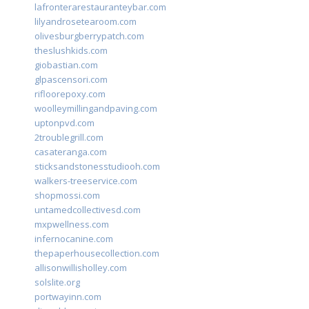
lafronterarestauranteybar.com
lilyandrosetearoom.com
olivesburgberrypatch.com
theslushkids.com
giobastian.com
glpascensori.com
rifloorepoxy.com
woolleymillingandpaving.com
uptonpvd.com
2troublegrill.com
casateranga.com
sticksandstonesstudiooh.com
walkers-treeservice.com
shopmossi.com
untamedcollectivesd.com
mxpwellness.com
infernocanine.com
thepaperhousecollection.com
allisonwillisholley.com
solslite.org
portwayinn.com