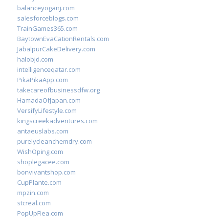
balanceyoganj.com
salesforceblogs.com
TrainGames365.com
BaytownEvaCationRentals.com
JabalpurCakeDelivery.com
halobjd.com
intelligenceqatar.com
PikaPikaApp.com
takecareofbusinessdfw.org
HamadaOfJapan.com
VersifyLifestyle.com
kingscreekadventures.com
antaeuslabs.com
purelycleanchemdry.com
WishOping.com
shoplegacee.com
bonvivantshop.com
CupPlante.com
mpzin.com
stcreal.com
PopUpFlea.com