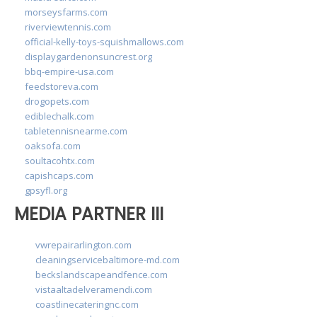
morseysfarms.com
riverviewtennis.com
official-kelly-toys-squishmallows.com
displaygardenonsuncrest.org
bbq-empire-usa.com
feedstoreva.com
drogopets.com
ediblechalk.com
tabletennisnearme.com
oaksofa.com
soultacohtx.com
capishcaps.com
gpsyfl.org
MEDIA PARTNER III
vwrepairarlington.com
cleaningservicebaltimore-md.com
beckslandscapeandfence.com
vistaaltadelveramendi.com
coastlinecateringnc.com