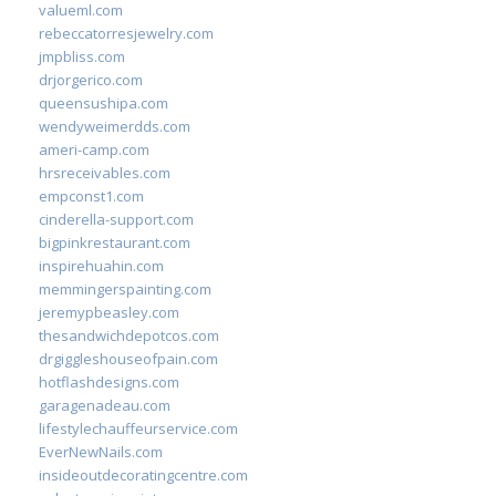
valueml.com
rebeccatorresjewelry.com
jmpbliss.com
drjorgerico.com
queensushipa.com
wendyweimerdds.com
ameri-camp.com
hrsreceivables.com
empconst1.com
cinderella-support.com
bigpinkrestaurant.com
inspirehuahin.com
memmingerspainting.com
jeremypbeasley.com
thesandwichdepotcos.com
drgiggleshouseofpain.com
hotflashdesigns.com
garagenadeau.com
lifestylechauffeurservice.com
EverNewNails.com
insideoutdecoratingcentre.com