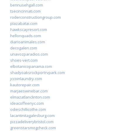
bennusehgall.com
tsecincinnati.com
roderconstructiongroup.com
plazabatai.com
hawkscayresort.com
hellonquads.com
diarioanimales.com
decogaleri.com
unavozparadios.com
shoes-vert.com
elbotanicopanama.com
shadyoaksrockportrvpark.com
jccoinlaundry.com
kautorepair.com
marjaeswinebar.com
elmazatlanclinton.com
ideacoffeenyc.com
odieschillicothe.com
lacantinitagalesburg.com
pizzadeliverybristol.com
greenstarsmogcheck.com