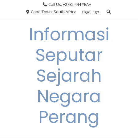
Skip
Call Us: +2782 444 YEAH
to
Cape Town, South Africa
togel sgp
content
Informasi
Seputar
Sejarah
Negara
Perang