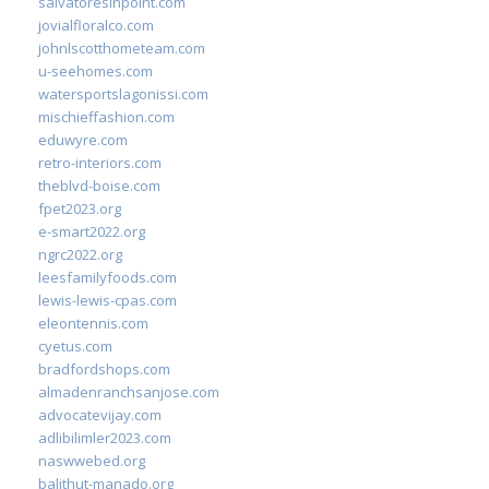
salvatoresinpoint.com
jovialfloralco.com
johnlscotthometeam.com
u-seehomes.com
watersportslagonissi.com
mischieffashion.com
eduwyre.com
retro-interiors.com
theblvd-boise.com
fpet2023.org
e-smart2022.org
ngrc2022.org
leesfamilyfoods.com
lewis-lewis-cpas.com
eleontennis.com
cyetus.com
bradfordshops.com
almadenranchsanjose.com
advocatevijay.com
adlibilimler2023.com
naswwebed.org
balithut-manado.org