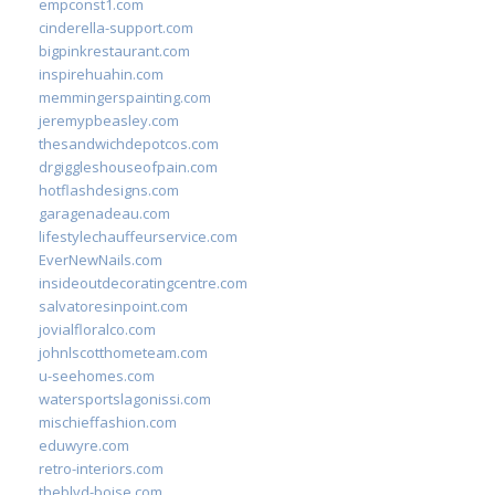
empconst1.com
cinderella-support.com
bigpinkrestaurant.com
inspirehuahin.com
memmingerspainting.com
jeremypbeasley.com
thesandwichdepotcos.com
drgiggleshouseofpain.com
hotflashdesigns.com
garagenadeau.com
lifestylechauffeurservice.com
EverNewNails.com
insideoutdecoratingcentre.com
salvatoresinpoint.com
jovialfloralco.com
johnlscotthometeam.com
u-seehomes.com
watersportslagonissi.com
mischieffashion.com
eduwyre.com
retro-interiors.com
theblvd-boise.com