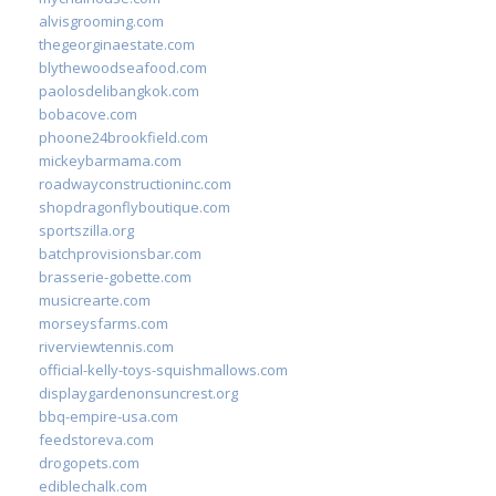
alvisgrooming.com
thegeorginaestate.com
blythewoodseafood.com
paolosdelibangkok.com
bobacove.com
phoone24brookfield.com
mickeybarmama.com
roadwayconstructioninc.com
shopdragonflyboutique.com
sportszilla.org
batchprovisionsbar.com
brasserie-gobette.com
musicrearte.com
morseysfarms.com
riverviewtennis.com
official-kelly-toys-squishmallows.com
displaygardenonsuncrest.org
bbq-empire-usa.com
feedstoreva.com
drogopets.com
ediblechalk.com