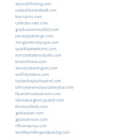
aryouthfishing.com
united-basketball.com
tios-tacos.com
cafecito-satx.com
graduacionviu2023.com
pecanjackstogo.com
zengardendayspa.com
sparklejewelryinc.com
ironcladtattoostudio.com
bruinshome.com
annascleaningsvc.com
wolfcitytattoo.com
oysterbayturkeytrot.com
lafronterarestauranteybar.com
lilyandrosetearoom.com
olivesburgberrypatch.com
theslushkids.com
giobastian.com
glpascensori.com
rifloorepoxy.com
woolleymillingandpaving.com