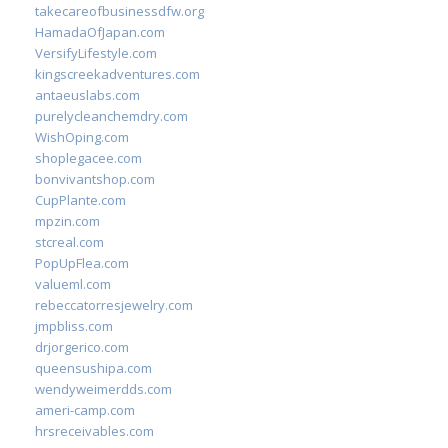
takecareofbusinessdfw.org
HamadaOfJapan.com
VersifyLifestyle.com
kingscreekadventures.com
antaeuslabs.com
purelycleanchemdry.com
WishOping.com
shoplegacee.com
bonvivantshop.com
CupPlante.com
mpzin.com
stcreal.com
PopUpFlea.com
valueml.com
rebeccatorresjewelry.com
jmpbliss.com
drjorgerico.com
queensushipa.com
wendyweimerdds.com
ameri-camp.com
hrsreceivables.com