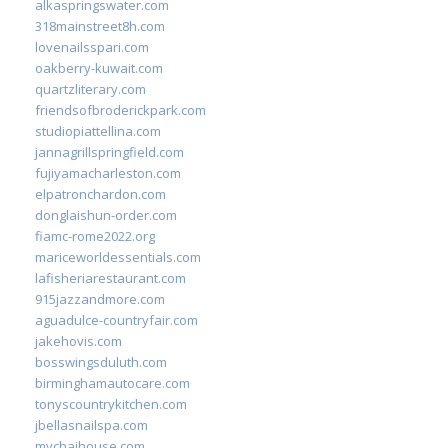
alkaspringswater.com
318mainstreet8h.com
lovenailsspari.com
oakberry-kuwait.com
quartzliterary.com
friendsofbroderickpark.com
studiopiattellina.com
jannagrillspringfield.com
fujiyamacharleston.com
elpatronchardon.com
donglaishun-order.com
fiamc-rome2022.org
mariceworldessentials.com
lafisheriarestaurant.com
915jazzandmore.com
aguadulce-countryfair.com
jakehovis.com
bosswingsduluth.com
birminghamautocare.com
tonyscountrykitchen.com
jbellasnailspa.com
mychaihouse.com