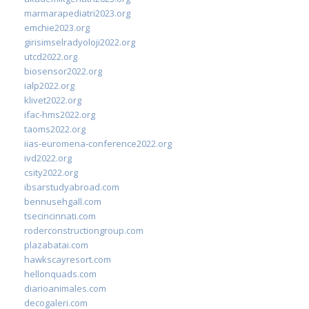
marmarapediatri2023.org
emchie2023.org
girisimselradyoloji2022.org
utcd2022.org
biosensor2022.org
ialp2022.org
klivet2022.org
ifac-hms2022.org
taoms2022.org
iias-euromena-conference2022.org
ivd2022.org
csity2022.org
ibsarstudyabroad.com
bennusehgall.com
tsecincinnati.com
roderconstructiongroup.com
plazabatai.com
hawkscayresort.com
hellonquads.com
diarioanimales.com
decogaleri.com