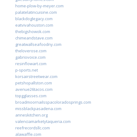
home-plow-by-meyer.com
palatelatincuisine.com
blackdoglegacy.com
eatvivahouston.com
thebigshowok.com
chimeandstave.com
greatwallseafoodny.com
theloverose.com
gabriovoice.com
resinflowart.com
p-sports.net
korsairstreetwear.com
petshopallston.com
avenue26tacos.com
topgglasses.com
broadmoornailsspacoloradosprings.com
missblackpasadena.com
anneskitchen.org
valenciamarketytaqueria.com
reefrecordsllc.com
alawaffle.com