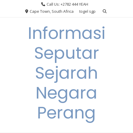
Skip
Call Us: +2782 444 YEAH
to
Cape Town, South Africa
togel sgp
content
Informasi
Seputar
Sejarah
Negara
Perang