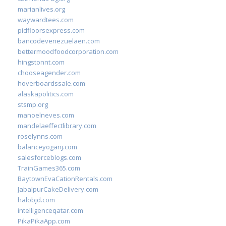
marianlives.org
waywardtees.com
pidfloorsexpress.com
bancodevenezuelaen.com
bettermoodfoodcorporation.com
hingstonnt.com
chooseagender.com
hoverboardssale.com
alaskapolitics.com
stsmp.org
manoelneves.com
mandelaeffectlibrary.com
roselynns.com
balanceyoganj.com
salesforceblogs.com
TrainGames365.com
BaytownEvaCationRentals.com
JabalpurCakeDelivery.com
halobjd.com
intelligenceqatar.com
PikaPikaApp.com