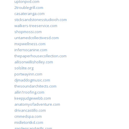
uptonpvd.com
2troublegrill.com
casateranga.com
sticksandstonesstudiooh.com
walkers-treeservice.com
shopmossi.com
untamedcollectivesd.com
mxpwellness.com
infernocanine.com
thepaperhousecollection.com
allisonwillisholley.com
solslite.org
portwayinn.com
djmaddogmusic.com
thesoundarchitects.com
allin1roofing.com
keepjudgewebb.com
anatomyofadventure.com
drivancastillo.com
cmmedspa.com
midletontkd.com
gardensandgrills.com