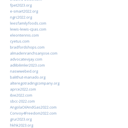
fpet2023.org
e-smart2022.org
ngrc2022.org
leesfamilyfoods.com
lewis-lewis-cpas.com
eleontennis.com
cyetus.com
bradfordshops.com
almadenranchsanjose.com
advocatevijay.com
adlibilimler2023.com
naswwebed.org
balithut-manado.org
alteregotradingcompany.org
aprce2022.com
ibie2022.com
sbcc-2022.com
AngolaOilAndGas2022.com
Convoy4Freedom2022.com
grur2023.org
hkhk2023.org