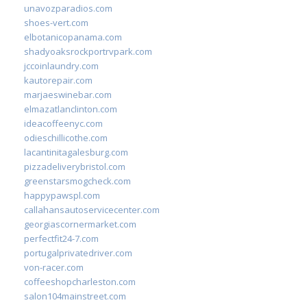
unavozparadios.com
shoes-vert.com
elbotanicopanama.com
shadyoaksrockportrvpark.com
jccoinlaundry.com
kautorepair.com
marjaeswinebar.com
elmazatlanclinton.com
ideacoffeenyc.com
odieschillicothe.com
lacantinitagalesburg.com
pizzadeliverybristol.com
greenstarsmogcheck.com
happypawspl.com
callahansautoservicecenter.com
georgiascornermarket.com
perfectfit24-7.com
portugalprivatedriver.com
von-racer.com
coffeeshopcharleston.com
salon104mainstreet.com