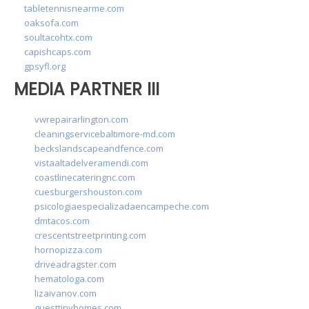
tabletennisnearme.com
oaksofa.com
soultacohtx.com
capishcaps.com
gpsyfl.org
MEDIA PARTNER III
vwrepairarlington.com
cleaningservicebaltimore-md.com
beckslandscapeandfence.com
vistaaltadelveramendi.com
coastlinecateringnc.com
cuesburgershouston.com
psicologiaespecializadaencampeche.com
dmtacos.com
crescentstreetprinting.com
hornopizza.com
driveadragster.com
hematologa.com
lizaivanov.com
guesttinyhomes.com