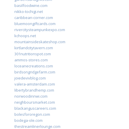
basilfoodwine.com
nikko-tochigi.net
caribbean-corner.com
bluemoongiftcards.com
rivercitysteampunkexpo.com
kchoops.net
mountainsideskateshop.com
kirtlandcitytavern.com
301nutritionspot.com
ammos-stores.com
loceanecreations.com
birdsongridgefarm.com
joiedevivblog.com
valera-amsterdam.com
libertybrandhemp.com
norwoodinnwi.com
neighboursmarket.com
blackanguscareers.com
bolesfororegon.com
bodega-ole.com
thestreamlinerlounge.com