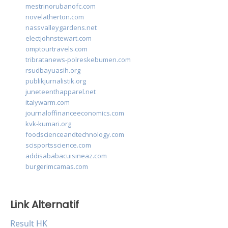
mestrinorubanofc.com
novelatherton.com
nassvalleygardens.net
electjohnstewart.com
omptourtravels.com
tribratanews-polreskebumen.com
rsudbayuasih.org
publikjurnalistik.org
juneteenthapparel.net
italywarm.com
journaloffinanceeconomics.com
kvk-kumari.org
foodscienceandtechnology.com
scisportsscience.com
addisababacuisineaz.com
burgerimcamas.com
Link Alternatif
Result HK