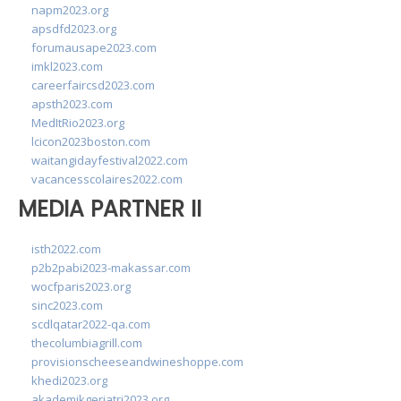
napm2023.org
apsdfd2023.org
forumausape2023.com
imkl2023.com
careerfaircsd2023.com
apsth2023.com
MedItRio2023.org
lcicon2023boston.com
waitangidayfestival2022.com
vacancesscolaires2022.com
MEDIA PARTNER II
isth2022.com
p2b2pabi2023-makassar.com
wocfparis2023.org
sinc2023.com
scdlqatar2022-qa.com
thecolumbiagrill.com
provisionscheeseandwineshoppe.com
khedi2023.org
akademikgeriatri2023.org