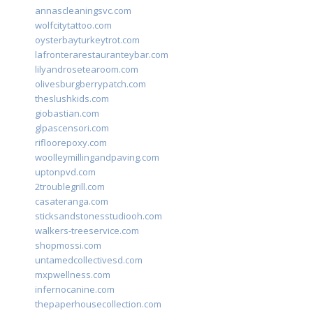
annascleaningsvc.com
wolfcitytattoo.com
oysterbayturkeytrot.com
lafronterarestauranteybar.com
lilyandrosetearoom.com
olivesburgberrypatch.com
theslushkids.com
giobastian.com
glpascensori.com
rifloorepoxy.com
woolleymillingandpaving.com
uptonpvd.com
2troublegrill.com
casateranga.com
sticksandstonesstudiooh.com
walkers-treeservice.com
shopmossi.com
untamedcollectivesd.com
mxpwellness.com
infernocanine.com
thepaperhousecollection.com