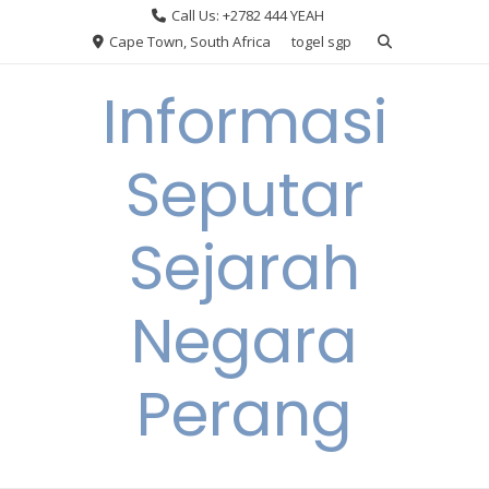
Skip
Call Us: +2782 444 YEAH
to
Cape Town, South Africa
togel sgp
content
Informasi
Seputar
Sejarah
Negara
Perang