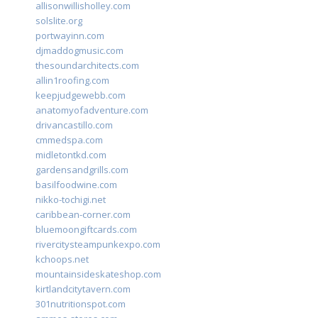
allisonwillisholley.com
solslite.org
portwayinn.com
djmaddogmusic.com
thesoundarchitects.com
allin1roofing.com
keepjudgewebb.com
anatomyofadventure.com
drivancastillo.com
cmmedspa.com
midletontkd.com
gardensandgrills.com
basilfoodwine.com
nikko-tochigi.net
caribbean-corner.com
bluemoongiftcards.com
rivercitysteampunkexpo.com
kchoops.net
mountainsideskateshop.com
kirtlandcitytavern.com
301nutritionspot.com