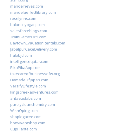
stsmp.org
manoelneves.com
mandelaeffectlibrary.com
roselynns.com
balanceyoganj.com
salesforceblogs.com
TrainGames365.com
BaytownEvaCationRentals.com
JabalpurCakeDelivery.com
halobjd.com
intelligenceqatar.com
PikaPikaApp.com
takecareofbusinessdfw.org
HamadaOfJapan.com
VersifyLifestyle.com
kingscreekadventures.com
antaeuslabs.com
purelycleanchemdry.com
WishOping.com
shoplegacee.com
bonvivantshop.com
CupPlante.com