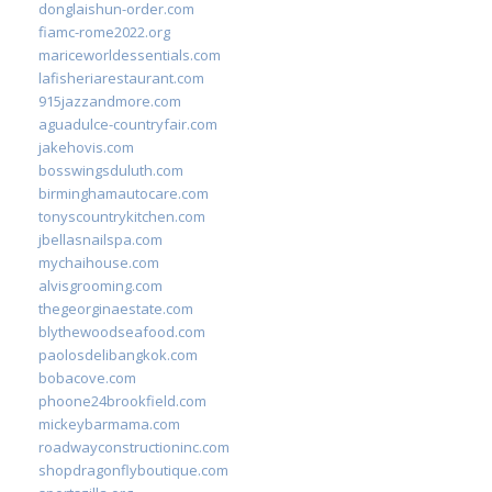
donglaishun-order.com
fiamc-rome2022.org
mariceworldessentials.com
lafisheriarestaurant.com
915jazzandmore.com
aguadulce-countryfair.com
jakehovis.com
bosswingsduluth.com
birminghamautocare.com
tonyscountrykitchen.com
jbellasnailspa.com
mychaihouse.com
alvisgrooming.com
thegeorginaestate.com
blythewoodseafood.com
paolosdelibangkok.com
bobacove.com
phoone24brookfield.com
mickeybarmama.com
roadwayconstructioninc.com
shopdragonflyboutique.com