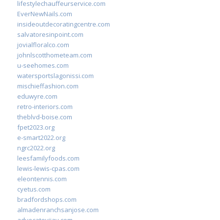
lifestylechauffeurservice.com
EverNewNails.com
insideoutdecoratingcentre.com
salvatoresinpoint.com
jovialfloralco.com
johnlscotthometeam.com
u-seehomes.com
watersportslagonissi.com
mischieffashion.com
eduwyre.com
retro-interiors.com
theblvd-boise.com
fpet2023.org
e-smart2022.org
ngrc2022.org
leesfamilyfoods.com
lewis-lewis-cpas.com
eleontennis.com
cyetus.com
bradfordshops.com
almadenranchsanjose.com