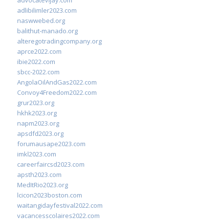
advocatevijay.com
adlibilimler2023.com
naswwebed.org
balithut-manado.org
alteregotradingcompany.org
aprce2022.com
ibie2022.com
sbcc-2022.com
AngolaOilAndGas2022.com
Convoy4Freedom2022.com
grur2023.org
hkhk2023.org
napm2023.org
apsdfd2023.org
forumausape2023.com
imkl2023.com
careerfaircsd2023.com
apsth2023.com
MedItRio2023.org
lcicon2023boston.com
waitangidayfestival2022.com
vacancesscolaires2022.com