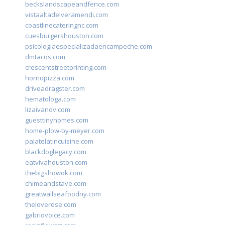
beckslandscapeandfence.com
vistaaltadelveramendi.com
coastlinecateringnc.com
cuesburgershouston.com
psicologiaespecializadaencampeche.com
dmtacos.com
crescentstreetprinting.com
hornopizza.com
driveadragster.com
hematologa.com
lizaivanov.com
guesttinyhomes.com
home-plow-by-meyer.com
palatelatincuisine.com
blackdoglegacy.com
eatvivahouston.com
thebigshowok.com
chimeandstave.com
greatwallseafoodny.com
theloverose.com
gabriovoice.com