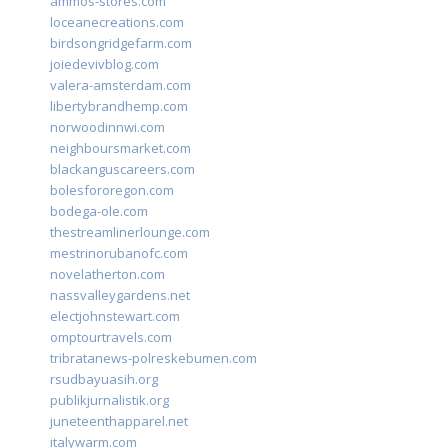
ammos-stores.com
loceanecreations.com
birdsongridgefarm.com
joiedevivblog.com
valera-amsterdam.com
libertybrandhemp.com
norwoodinnwi.com
neighboursmarket.com
blackanguscareers.com
bolesfororegon.com
bodega-ole.com
thestreamlinerlounge.com
mestrinorubanofc.com
novelatherton.com
nassvalleygardens.net
electjohnstewart.com
omptourtravels.com
tribratanews-polreskebumen.com
rsudbayuasih.org
publikjurnalistik.org
juneteenthapparel.net
italywarm.com