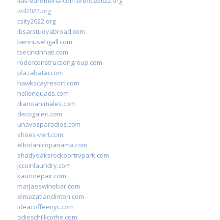
iias-euromena-conference2022.org
ivd2022.org
csity2022.org
ibsarstudyabroad.com
bennusehgall.com
tsecincinnati.com
roderconstructiongroup.com
plazabatai.com
hawkscayresort.com
hellonquads.com
diarioanimales.com
decogaleri.com
unavozparadios.com
shoes-vert.com
elbotanicopanama.com
shadyoaksrockportrvpark.com
jccoinlaundry.com
kautorepair.com
marjaeswinebar.com
elmazatlanclinton.com
ideacoffeenyc.com
odieschillicothe.com