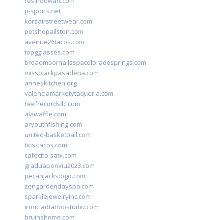
resinflowart.com
p-sports.net
korsairstreetwear.com
petshopallston.com
avenue26tacos.com
topgglasses.com
broadmoornailsspacoloradosprings.com
missblackpasadena.com
anneskitchen.org
valenciamarketytaqueria.com
reefrecordsllc.com
alawaffle.com
aryouthfishing.com
united-basketball.com
tios-tacos.com
cafecito-satx.com
graduacionviu2023.com
pecanjackstogo.com
zengardendayspa.com
sparklejewelryinc.com
ironcladtattoostudio.com
bruinshome.com