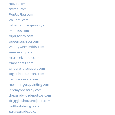
mpzin.com
stcreal.com
PopUpFlea.com
valueml.com
rebeccatorresjewelry.com
jmpbliss.com
drjorgerico.com
queensushipa.com
wendyweimerdds.com
ameri-camp.com
hrsreceivables.com
empconst1.com
cinderella-support.com
bigpinkrestaurant.com
inspirehuahin.com
memmingerspainting.com
jeremypbeasley.com
thesandwichdepotcos.com
drgiggleshouseofpain.com
hotflashdesigns.com
garagenadeau.com