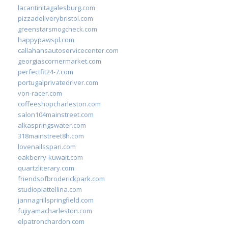
lacantinitagalesburg.com
pizzadeliverybristol.com
greenstarsmogcheck.com
happypawspl.com
callahansautoservicecenter.com
georgiascornermarket.com
perfectfit24-7.com
portugalprivatedriver.com
von-racer.com
coffeeshopcharleston.com
salon104mainstreet.com
alkaspringswater.com
318mainstreet8h.com
lovenailsspari.com
oakberry-kuwait.com
quartzliterary.com
friendsofbroderickpark.com
studiopiattellina.com
jannagrillspringfield.com
fujiyamacharleston.com
elpatronchardon.com