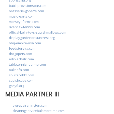
sportszilla.org
batchprovisionsbar.com
brasserie-gobette.com
musicrearte.com
morseysfarms.com
riverviewtennis.com
official-kelly-toys-squishmallows.com
displaygardenonsuncrest.org
bbq-empire-usa.com
feedstoreva.com
drogopets.com
ediblechalk.com
tabletennisnearme.com
oaksofa.com
soultacohtx.com
capishcaps.com
gpsyfl.org
MEDIA PARTNER III
vwrepairarlington.com
cleaningservicebaltimore-md.com