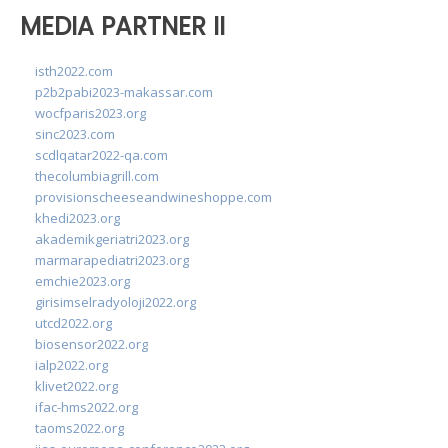
MEDIA PARTNER II
isth2022.com
p2b2pabi2023-makassar.com
wocfparis2023.org
sinc2023.com
scdlqatar2022-qa.com
thecolumbiagrill.com
provisionscheeseandwineshoppe.com
khedi2023.org
akademikgeriatri2023.org
marmarapediatri2023.org
emchie2023.org
girisimselradyoloji2022.org
utcd2022.org
biosensor2022.org
ialp2022.org
klivet2022.org
ifac-hms2022.org
taoms2022.org