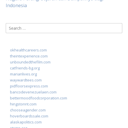
Indonesia
Search
for:
okhealthcareers.com
theintexperience.com
unboundedthefilm.com
catfriends-bg.org
marianlives.org
waywardtees.com
pidfloorsexpress.com
bancodevenezuelaen.com
bettermoodfoodcorporation.com
hingstonnt.com
chooseagender.com
hoverboardssale.com
alaskapolitics.com