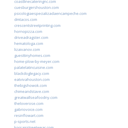
coastlinecateringnc.com
cuesburgershouston.com
psicologiaespecializadaencampeche.com
dmtacos.com
crescentstreetprinting.com
hornopizza.com
driveadragster.com
hematologa.com
lizaivanov.com
guesttinyhomes.com
home-plow-by-meyer.com
palatelatincuisine.com
blackdoglegacy.com
eatvivahouston.com
thebigshowok.com
chimeandstave.com
greatwallseafoodny.com
theloverose.com
gabriovoice.com
resinflowart.com
p-sports.net
korsairstreetwear.com