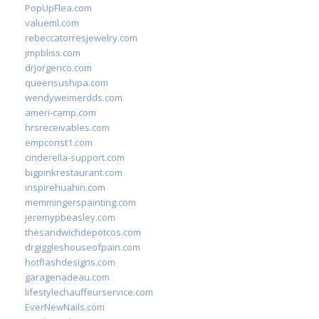
PopUpFlea.com
valueml.com
rebeccatorresjewelry.com
jmpbliss.com
drjorgerico.com
queensushipa.com
wendyweimerdds.com
ameri-camp.com
hrsreceivables.com
empconst1.com
cinderella-support.com
bigpinkrestaurant.com
inspirehuahin.com
memmingerspainting.com
jeremypbeasley.com
thesandwichdepotcos.com
drgiggleshouseofpain.com
hotflashdesigns.com
garagenadeau.com
lifestylechauffeurservice.com
EverNewNails.com