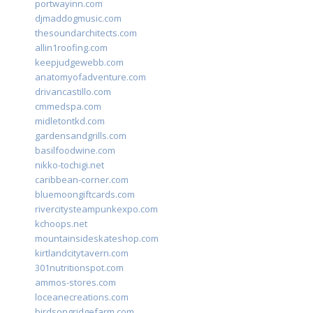
portwayinn.com
djmaddogmusic.com
thesoundarchitects.com
allin1roofing.com
keepjudgewebb.com
anatomyofadventure.com
drivancastillo.com
cmmedspa.com
midletontkd.com
gardensandgrills.com
basilfoodwine.com
nikko-tochigi.net
caribbean-corner.com
bluemoongiftcards.com
rivercitysteampunkexpo.com
kchoops.net
mountainsideskateshop.com
kirtlandcitytavern.com
301nutritionspot.com
ammos-stores.com
loceanecreations.com
birdsongridgefarm.com