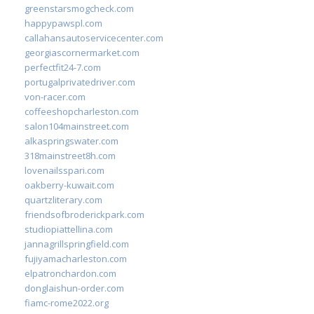
greenstarsmogcheck.com
happypawspl.com
callahansautoservicecenter.com
georgiascornermarket.com
perfectfit24-7.com
portugalprivatedriver.com
von-racer.com
coffeeshopcharleston.com
salon104mainstreet.com
alkaspringswater.com
318mainstreet8h.com
lovenailsspari.com
oakberry-kuwait.com
quartzliterary.com
friendsofbroderickpark.com
studiopiattellina.com
jannagrillspringfield.com
fujiyamacharleston.com
elpatronchardon.com
donglaishun-order.com
fiamc-rome2022.org