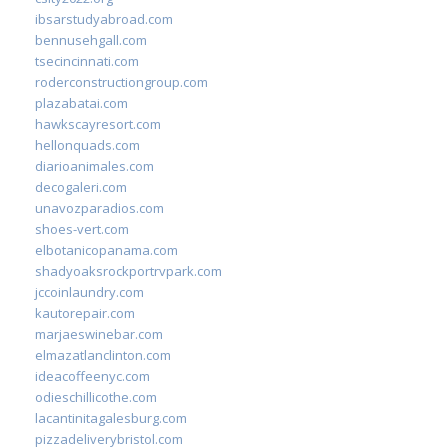
ibsarstudyabroad.com
bennusehgall.com
tsecincinnati.com
roderconstructiongroup.com
plazabatai.com
hawkscayresort.com
hellonquads.com
diarioanimales.com
decogaleri.com
unavozparadios.com
shoes-vert.com
elbotanicopanama.com
shadyoaksrockportrvpark.com
jccoinlaundry.com
kautorepair.com
marjaeswinebar.com
elmazatlanclinton.com
ideacoffeenyc.com
odieschillicothe.com
lacantinitagalesburg.com
pizzadeliverybristol.com