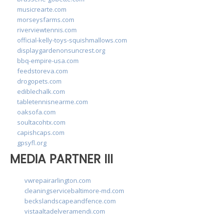
musicrearte.com
morseysfarms.com
riverviewtennis.com
official-kelly-toys-squishmallows.com
displaygardenonsuncrest.org
bbq-empire-usa.com
feedstoreva.com
drogopets.com
ediblechalk.com
tabletennisnearme.com
oaksofa.com
soultacohtx.com
capishcaps.com
gpsyfl.org
MEDIA PARTNER III
vwrepairarlington.com
cleaningservicebaltimore-md.com
beckslandscapeandfence.com
vistaaltadelveramendi.com