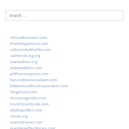
Search
for:
okhealthcareers.com
theintexperience.com
unboundedthefilm.com
catfriends-bg.org
marianlives.org
waywardtees.com
pidfloorsexpress.com
bancodevenezuelaen.com
bettermoodfoodcorporation.com
hingstonnt.com
chooseagender.com
hoverboardssale.com
alaskapolitics.com
stsmp.org
manoelneves.com
mandelaeffectlibrary.com