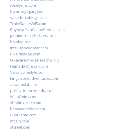
roselynns.com
balanceyoganj.com
salesforceblogs.com
TrainGames365.com
BaytownEvaCationRentals.com
JabalpurCakeDelivery.com
halobjd.com
intelligenceqatar.com
PikaPikaApp.com
takecareofbusinessdfw.org
HamadaOfJapan.com
VersifyLifestyle.com
kingscreekadventures.com
antaeuslabs.com
purelycleanchemdry.com
WishOping.com
shoplegacee.com
bonvivantshop.com
CupPlante.com
mpzin.com
stcreal.com