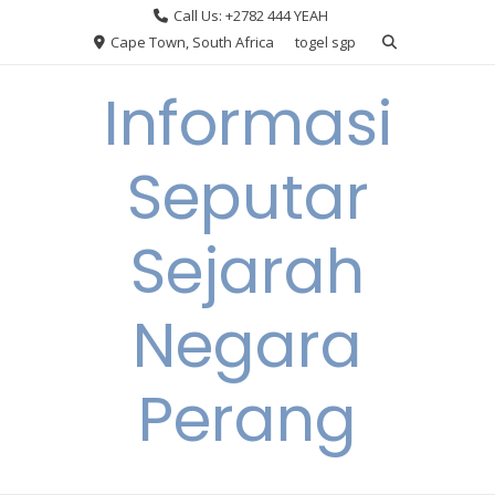
Skip
Call Us: +2782 444 YEAH
to
Cape Town, South Africa
togel sgp
content
Informasi
Seputar
Sejarah
Negara
Perang