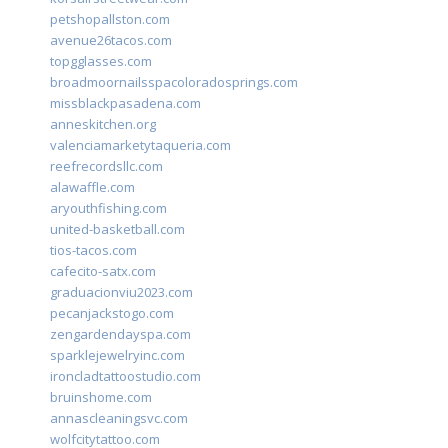
petshopallston.com
avenue26tacos.com
topgglasses.com
broadmoornailsspacoloradosprings.com
missblackpasadena.com
anneskitchen.org
valenciamarketytaqueria.com
reefrecordsllc.com
alawaffle.com
aryouthfishing.com
united-basketball.com
tios-tacos.com
cafecito-satx.com
graduacionviu2023.com
pecanjackstogo.com
zengardendayspa.com
sparklejewelryinc.com
ironcladtattoostudio.com
bruinshome.com
annascleaningsvc.com
wolfcitytattoo.com