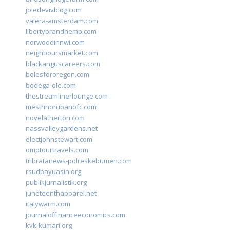
joiedevivblog.com
valera-amsterdam.com
libertybrandhemp.com
norwoodinnwi.com
neighboursmarket.com
blackanguscareers.com
bolesfororegon.com
bodega-ole.com
thestreamlinerlounge.com
mestrinorubanofc.com
novelatherton.com
nassvalleygardens.net
electjohnstewart.com
omptourtravels.com
tribratanews-polreskebumen.com
rsudbayuasih.org
publikjurnalistik.org
juneteenthapparel.net
italywarm.com
journaloffinanceeconomics.com
kvk-kumari.org