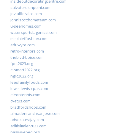
insideoutdecoratingcentre.com
salvatoresinpoint.com
jovialfloralco.com
johnlscotthometeam.com
u-seehomes.com
watersportslagonissi.com
mischieffashion.com
eduwyre.com
retro-interiors.com
theblvd-boise.com
fpet2023.org
e-smart2022.org
ngrc2022.org
leesfamilyfoods.com
lewis-lewis-cpas.com
eleontennis.com
cyetus.com
bradfordshops.com
almadenranchsanjose.com
advocatevijay.com
adlibilimler2023.com
naswwebed.org