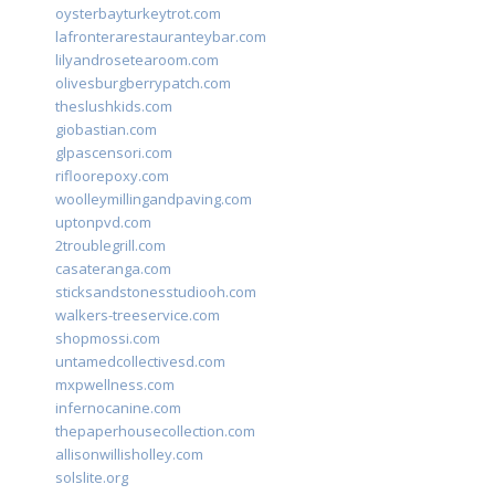
oysterbayturkeytrot.com
lafronterarestauranteybar.com
lilyandrosetearoom.com
olivesburgberrypatch.com
theslushkids.com
giobastian.com
glpascensori.com
rifloorepoxy.com
woolleymillingandpaving.com
uptonpvd.com
2troublegrill.com
casateranga.com
sticksandstonesstudiooh.com
walkers-treeservice.com
shopmossi.com
untamedcollectivesd.com
mxpwellness.com
infernocanine.com
thepaperhousecollection.com
allisonwillisholley.com
solslite.org