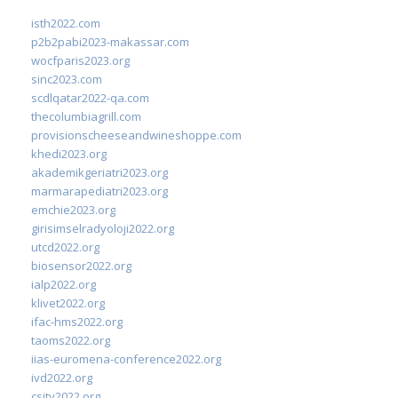
isth2022.com
p2b2pabi2023-makassar.com
wocfparis2023.org
sinc2023.com
scdlqatar2022-qa.com
thecolumbiagrill.com
provisionscheeseandwineshoppe.com
khedi2023.org
akademikgeriatri2023.org
marmarapediatri2023.org
emchie2023.org
girisimselradyoloji2022.org
utcd2022.org
biosensor2022.org
ialp2022.org
klivet2022.org
ifac-hms2022.org
taoms2022.org
iias-euromena-conference2022.org
ivd2022.org
csity2022.org