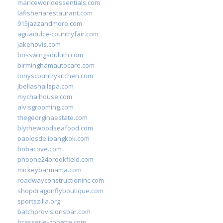
mariceworldessentials.com
lafisheriarestaurant.com
915jazzandmore.com
aguadulce-countryfair.com
jakehovis.com
bosswingsduluth.com
birminghamautocare.com
tonyscountrykitchen.com
jbellasnailspa.com
mychaihouse.com
alvisgrooming.com
thegeorginaestate.com
blythewoodseafood.com
paolosdelibangkok.com
bobacove.com
phoone24brookfield.com
mickeybarmama.com
roadwayconstructioninc.com
shopdragonflyboutique.com
sportszilla.org
batchprovisionsbar.com
brasserie-gobette.com