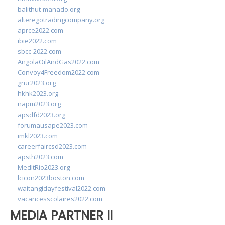
balithut-manado.org
alteregotradingcompany.org
aprce2022.com
ibie2022.com
sbcc-2022.com
AngolaOilAndGas2022.com
Convoy4Freedom2022.com
grur2023.org
hkhk2023.org
napm2023.org
apsdfd2023.org
forumausape2023.com
imkl2023.com
careerfaircsd2023.com
apsth2023.com
MedItRio2023.org
lcicon2023boston.com
waitangidayfestival2022.com
vacancesscolaires2022.com
MEDIA PARTNER II