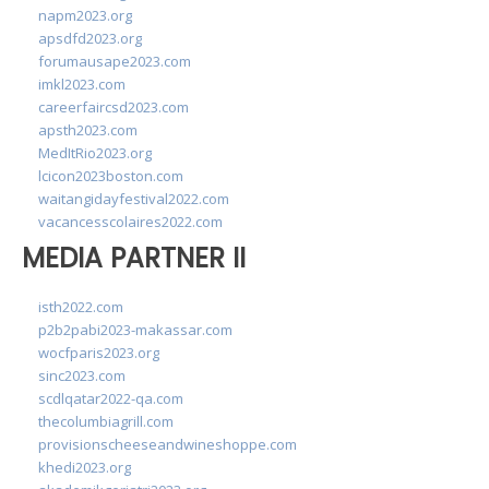
napm2023.org
apsdfd2023.org
forumausape2023.com
imkl2023.com
careerfaircsd2023.com
apsth2023.com
MedItRio2023.org
lcicon2023boston.com
waitangidayfestival2022.com
vacancesscolaires2022.com
MEDIA PARTNER II
isth2022.com
p2b2pabi2023-makassar.com
wocfparis2023.org
sinc2023.com
scdlqatar2022-qa.com
thecolumbiagrill.com
provisionscheeseandwineshoppe.com
khedi2023.org