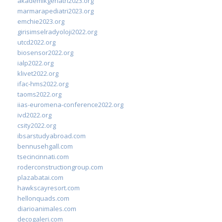
akademikgeriatri2023.org
marmarapediatri2023.org
emchie2023.org
girisimselradyoloji2022.org
utcd2022.org
biosensor2022.org
ialp2022.org
klivet2022.org
ifac-hms2022.org
taoms2022.org
iias-euromena-conference2022.org
ivd2022.org
csity2022.org
ibsarstudyabroad.com
bennusehgall.com
tsecincinnati.com
roderconstructiongroup.com
plazabatai.com
hawkscayresort.com
hellonquads.com
diarioanimales.com
decogaleri.com