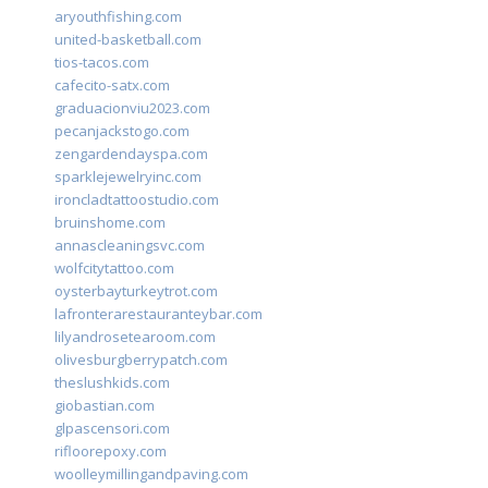
aryouthfishing.com
united-basketball.com
tios-tacos.com
cafecito-satx.com
graduacionviu2023.com
pecanjackstogo.com
zengardendayspa.com
sparklejewelryinc.com
ironcladtattoostudio.com
bruinshome.com
annascleaningsvc.com
wolfcitytattoo.com
oysterbayturkeytrot.com
lafronterarestauranteybar.com
lilyandrosetearoom.com
olivesburgberrypatch.com
theslushkids.com
giobastian.com
glpascensori.com
rifloorepoxy.com
woolleymillingandpaving.com