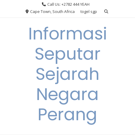
Skip
Call Us: +2782 444 YEAH
to
Cape Town, South Africa
togel sgp
content
Informasi
Seputar
Sejarah
Negara
Perang