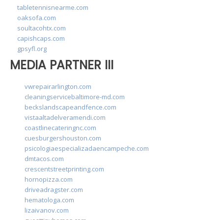
tabletennisnearme.com
oaksofa.com
soultacohtx.com
capishcaps.com
gpsyfl.org
MEDIA PARTNER III
vwrepairarlington.com
cleaningservicebaltimore-md.com
beckslandscapeandfence.com
vistaaltadelveramendi.com
coastlinecateringnc.com
cuesburgershouston.com
psicologiaespecializadaencampeche.com
dmtacos.com
crescentstreetprinting.com
hornopizza.com
driveadragster.com
hematologa.com
lizaivanov.com