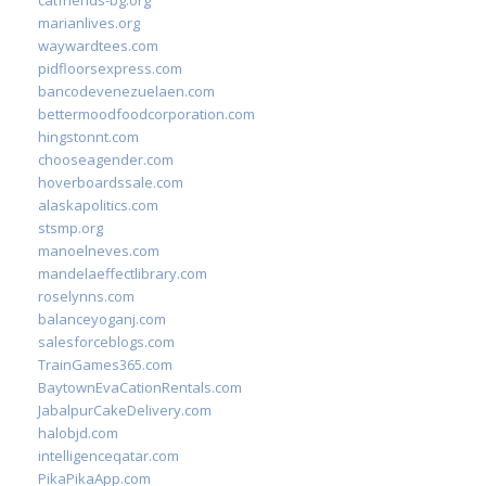
catfriends-bg.org
marianlives.org
waywardtees.com
pidfloorsexpress.com
bancodevenezuelaen.com
bettermoodfoodcorporation.com
hingstonnt.com
chooseagender.com
hoverboardssale.com
alaskapolitics.com
stsmp.org
manoelneves.com
mandelaeffectlibrary.com
roselynns.com
balanceyoganj.com
salesforceblogs.com
TrainGames365.com
BaytownEvaCationRentals.com
JabalpurCakeDelivery.com
halobjd.com
intelligenceqatar.com
PikaPikaApp.com