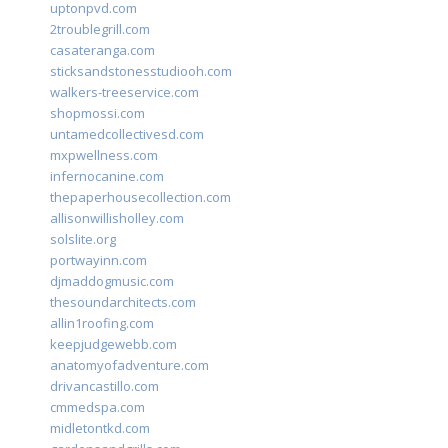
uptonpvd.com
2troublegrill.com
casateranga.com
sticksandstonesstudiooh.com
walkers-treeservice.com
shopmossi.com
untamedcollectivesd.com
mxpwellness.com
infernocanine.com
thepaperhousecollection.com
allisonwillisholley.com
solslite.org
portwayinn.com
djmaddogmusic.com
thesoundarchitects.com
allin1roofing.com
keepjudgewebb.com
anatomyofadventure.com
drivancastillo.com
cmmedspa.com
midletontkd.com