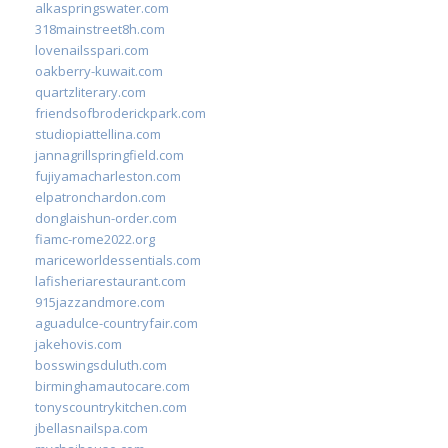
alkaspringswater.com
318mainstreet8h.com
lovenailsspari.com
oakberry-kuwait.com
quartzliterary.com
friendsofbroderickpark.com
studiopiattellina.com
jannagrillspringfield.com
fujiyamacharleston.com
elpatronchardon.com
donglaishun-order.com
fiamc-rome2022.org
mariceworldessentials.com
lafisheriarestaurant.com
915jazzandmore.com
aguadulce-countryfair.com
jakehovis.com
bosswingsduluth.com
birminghamautocare.com
tonyscountrykitchen.com
jbellasnailspa.com