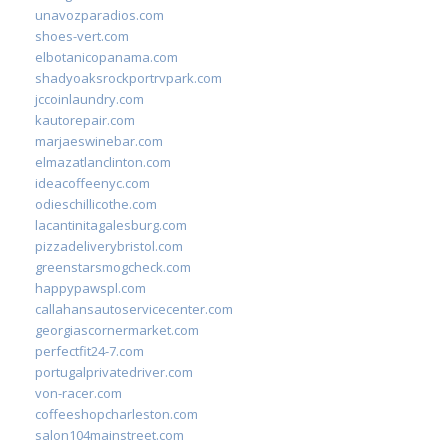
unavozparadios.com
shoes-vert.com
elbotanicopanama.com
shadyoaksrockportrvpark.com
jccoinlaundry.com
kautorepair.com
marjaeswinebar.com
elmazatlanclinton.com
ideacoffeenyc.com
odieschillicothe.com
lacantinitagalesburg.com
pizzadeliverybristol.com
greenstarsmogcheck.com
happypawspl.com
callahansautoservicecenter.com
georgiascornermarket.com
perfectfit24-7.com
portugalprivatedriver.com
von-racer.com
coffeeshopcharleston.com
salon104mainstreet.com