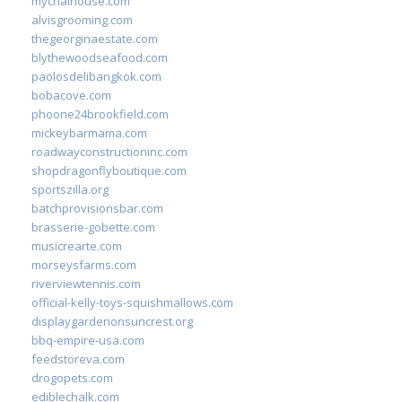
mychaihouse.com
alvisgrooming.com
thegeorginaestate.com
blythewoodseafood.com
paolosdelibangkok.com
bobacove.com
phoone24brookfield.com
mickeybarmama.com
roadwayconstructioninc.com
shopdragonflyboutique.com
sportszilla.org
batchprovisionsbar.com
brasserie-gobette.com
musicrearte.com
morseysfarms.com
riverviewtennis.com
official-kelly-toys-squishmallows.com
displaygardenonsuncrest.org
bbq-empire-usa.com
feedstoreva.com
drogopets.com
ediblechalk.com