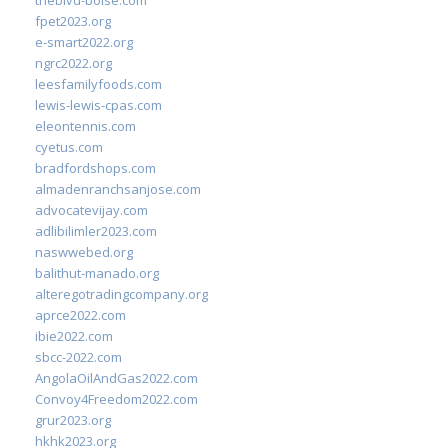
theblvd-boise.com
fpet2023.org
e-smart2022.org
ngrc2022.org
leesfamilyfoods.com
lewis-lewis-cpas.com
eleontennis.com
cyetus.com
bradfordshops.com
almadenranchsanjose.com
advocatevijay.com
adlibilimler2023.com
naswwebed.org
balithut-manado.org
alteregotradingcompany.org
aprce2022.com
ibie2022.com
sbcc-2022.com
AngolaOilAndGas2022.com
Convoy4Freedom2022.com
grur2023.org
hkhk2023.org