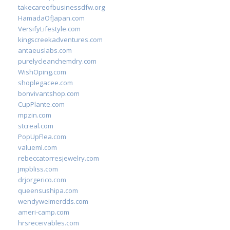
takecareofbusinessdfw.org
HamadaOfJapan.com
VersifyLifestyle.com
kingscreekadventures.com
antaeuslabs.com
purelycleanchemdry.com
WishOping.com
shoplegacee.com
bonvivantshop.com
CupPlante.com
mpzin.com
stcreal.com
PopUpFlea.com
valueml.com
rebeccatorresjewelry.com
jmpbliss.com
drjorgerico.com
queensushipa.com
wendyweimerdds.com
ameri-camp.com
hrsreceivables.com