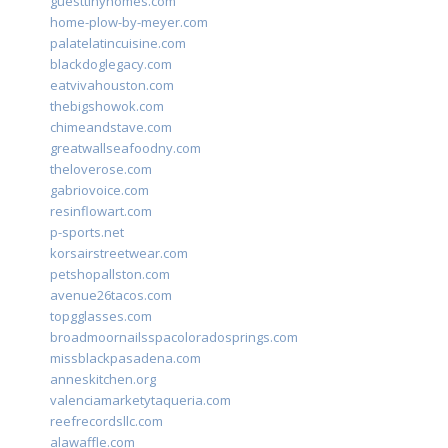
guesttinyhomes.com
home-plow-by-meyer.com
palatelatincuisine.com
blackdoglegacy.com
eatvivahouston.com
thebigshowok.com
chimeandstave.com
greatwallseafoodny.com
theloverose.com
gabriovoice.com
resinflowart.com
p-sports.net
korsairstreetwear.com
petshopallston.com
avenue26tacos.com
topgglasses.com
broadmoornailsspacoloradosprings.com
missblackpasadena.com
anneskitchen.org
valenciamarketytaqueria.com
reefrecordsllc.com
alawaffle.com