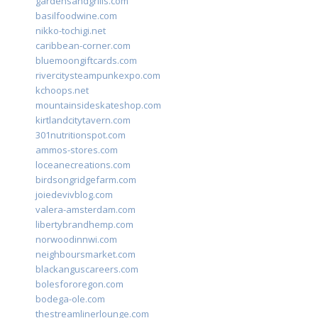
gardensandgrills.com
basilfoodwine.com
nikko-tochigi.net
caribbean-corner.com
bluemoongiftcards.com
rivercitysteampunkexpo.com
kchoops.net
mountainsideskateshop.com
kirtlandcitytavern.com
301nutritionspot.com
ammos-stores.com
loceanecreations.com
birdsongridgefarm.com
joiedevivblog.com
valera-amsterdam.com
libertybrandhemp.com
norwoodinnwi.com
neighboursmarket.com
blackanguscareers.com
bolesfororegon.com
bodega-ole.com
thestreamlinerlounge.com