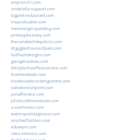
empconst1.com
cinderella-support.com
bigpinkrestaurant.com
inspirehuahin.com
memmingerspainting.com
jeremypbeasley.com
thesandwichdepotcos.com
drgiggleshouseofpain.com
hotflashdesigns.com
garagenadeau.com
lifestylechauffeurservice.com
EverNewNails.com
insideoutdecoratingcentre.com
salvatoresinpoint.com
jovialfloralco.com
johnlscotthometeam.com
u-seehomes.com
watersportslagonissi.com
mischieffashion.com
eduwyre.com
retro-interiors.com